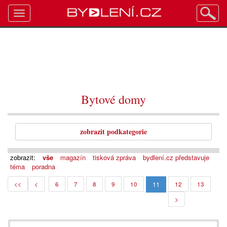
Toggle
navigation
Bytové domy
zobrazit podkategorie
zobrazit:
vše
magazín
tisková zpráva
bydlení.cz představuje
téma
poradna
11
<<
<
6
7
8
9
10
12
13
>