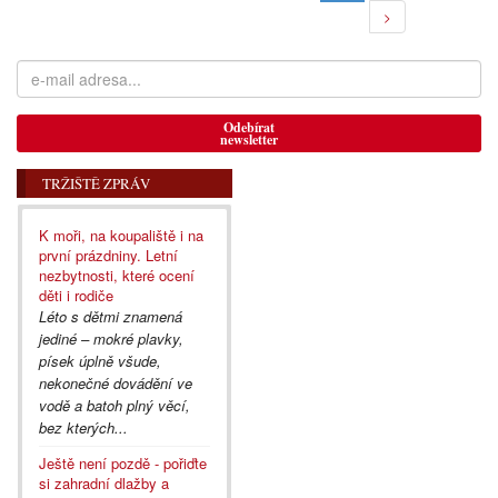
>
Odebírat
newsletter
TRŽIŠTĚ ZPRÁV
K moři, na koupaliště i na
první prázdniny. Letní
nezbytnosti, které ocení
děti i rodiče
Léto s dětmi znamená
jediné – mokré plavky,
písek úplně všude,
nekonečné dovádění ve
vodě a batoh plný věcí,
bez kterých...
Ještě není pozdě - pořiďte
si zahradní dlažby a