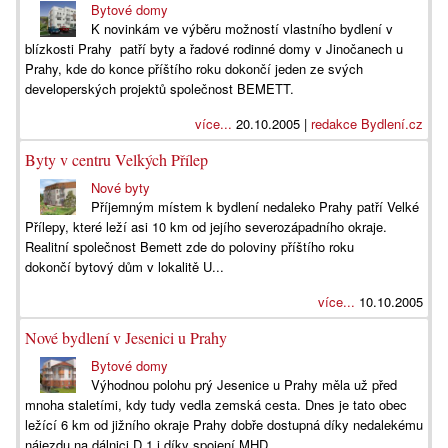
Bytové domy
K novinkám ve výběru možností vlastního bydlení v
blízkosti Prahy patří byty a řadové rodinné domy v Jinočanech u
Prahy, kde do konce příštího roku dokončí jeden ze svých
developerských projektů společnost BEMETT.
více...
20.10.2005 |
redakce Bydlení.cz
Byty v centru Velkých Přílep
Nové byty
Příjemným místem k bydlení nedaleko Prahy patří Velké
Přílepy, které leží asi 10 km od jejího severozápadního okraje.
Realitní společnost Bemett zde do poloviny příštího roku
dokončí bytový dům v lokalitě U...
více...
10.10.2005
Nové bydlení v Jesenici u Prahy
Bytové domy
Výhodnou polohu prý Jesenice u Prahy měla už před
mnoha staletími, kdy tudy vedla zemská cesta. Dnes je tato obec
ležící 6 km od jižního okraje Prahy dobře dostupná díky nedalekému
nájezdu na dálnici D 1 i díky spojení MHD,...