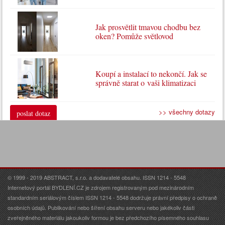
Jak prosvětlit tmavou chodbu bez
oken? Pomůže světlovod
Koupí a instalací to nekončí. Jak se
správně starat o vaši klimatizaci
>> všechny dotazy
poslat dotaz
© 1999 - 2019 ABSTRACT, s.r.o. a dodavatelé obsahu. ISSN 1214 - 5548
Internetový portál BYDLENÍ.CZ je zdrojem registrovaným pod mezinárodním
standardním seriálovým číslem ISSN 1214 - 5548 dodržuje právní předpisy o ochraně
osobních údajů. Publikování nebo šíření obsahu serveru nebo jakékoliv části
zveřejněného materiálu jakoukoliv formou je bez předchozího písemného souhlasu