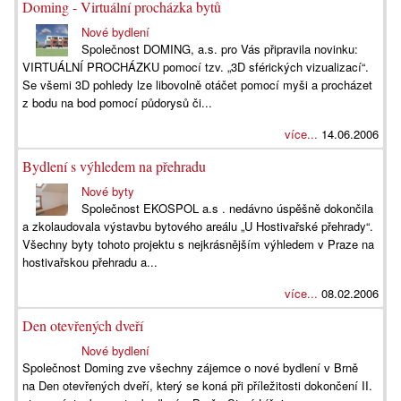
Doming - Virtuální procházka bytů
Nové bydlení
Společnost DOMING, a.s. pro Vás připravila novinku:
VIRTUÁLNÍ PROCHÁZKU pomocí tzv. „3D sférických vizualizací“.
Se všemi 3D pohledy lze libovolně otáčet pomocí myši a procházet
z bodu na bod pomocí půdorysů či...
více...
14.06.2006
Bydlení s výhledem na přehradu
Nové byty
Společnost EKOSPOL a.s . nedávno úspěšně dokončila
a zkolaudovala výstavbu bytového areálu „U Hostivařské přehrady“.
Všechny byty tohoto projektu s nejkrásnějším výhledem v Praze na
hostivařskou přehradu a...
více...
08.02.2006
Den otevřených dveří
Nové bydlení
Společnost Doming zve všechny zájemce o nové bydlení v Brně
na Den otevřených dveří, který se koná při příležitosti dokončení II.