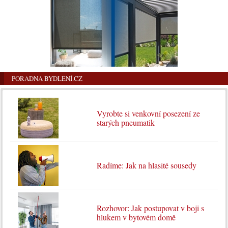
PORADNA BYDLENÍ.CZ
Vyrobte si venkovní posezení ze
starých pneumatik
Radíme: Jak na hlasité sousedy
Rozhovor: Jak postupovat v boji s
hlukem v bytovém domě