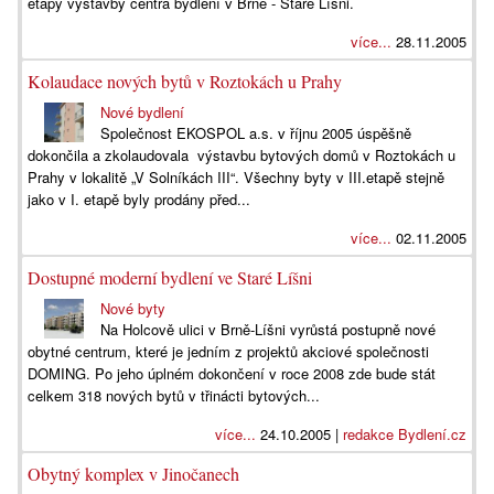
etapy výstavby centra bydlení v Brně - Staré Líšni.
více...
28.11.2005
Kolaudace nových bytů v Roztokách u Prahy
Nové bydlení
Společnost EKOSPOL a.s. v říjnu 2005 úspěšně
dokončila a zkolaudovala výstavbu bytových domů v Roztokách u
Prahy v lokalitě „V Solníkách III“. Všechny byty v III.etapě stejně
jako v I. etapě byly prodány před...
více...
02.11.2005
Dostupné moderní bydlení ve Staré Líšni
Nové byty
Na Holcově ulici v Brně-Líšni vyrůstá postupně nové
obytné centrum, které je jedním z projektů akciové společnosti
DOMING. Po jeho úplném dokončení v roce 2008 zde bude stát
celkem 318 nových bytů v třinácti bytových...
více...
24.10.2005 |
redakce Bydlení.cz
Obytný komplex v Jinočanech