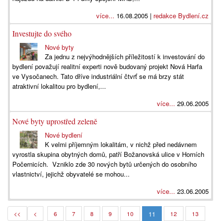
více...
16.08.2005 |
redakce Bydlení.cz
Investujte do svého
Nové byty
Za jednu z nejvýhodnějších příležitostí k investování do
bydlení považují realitní experti nově budovaný projekt Nová Harfa
ve Vysočanech. Tato dříve industriální čtvrť se má brzy stát
atraktivní lokalitou pro bydlení,...
více...
29.06.2005
Nové byty uprostřed zeleně
Nové bydlení
K velmi příjemným lokalitám, v nichž před nedávnem
vyrostla skupina obytných domů, patří Božanovská ulice v Horních
Počernicích. Vzniklo zde 30 nových bytů určených do osobního
vlastnictví, jejichž obyvatelé se mohou...
více...
23.06.2005
11
<<
<
6
7
8
9
10
12
13