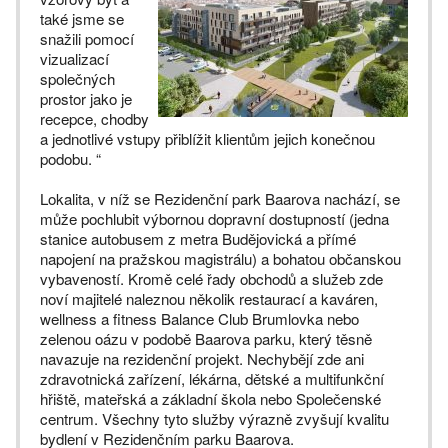
také jsme se
snažili pomocí
vizualizací
společných
prostor jako je
recepce, chodby
a jednotlivé vstupy přiblížit klientům jejich konečnou
podobu. “
Lokalita, v níž se Rezidenční park Baarova nachází, se
může pochlubit výbornou dopravní dostupností (jedna
stanice autobusem z metra Budějovická a přímé
napojení na pražskou magistrálu) a bohatou občanskou
vybaveností. Kromě celé řady obchodů a služeb zde
noví majitelé naleznou několik restaurací a kaváren,
wellness a fitness Balance Club Brumlovka nebo
zelenou oázu v podobě Baarova parku, který těsně
navazuje na rezidenční projekt. Nechybějí zde ani
zdravotnická zařízení, lékárna, dětské a multifunkční
hřiště, mateřská a základní škola nebo Společenské
centrum. Všechny tyto služby výrazně zvyšují kvalitu
bydlení v Rezidenčním parku Baarova.