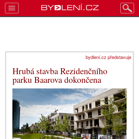
Toggle
navigation
bydlení.cz představuje
Hrubá stavba Rezidenčního
parku Baarova dokončena