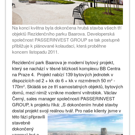
Na konci května byla dokončena hrubá stavba všech tří
objektů Rezidenčního parku Baarova. Developerská
společnost PASSERINVEST GROUP se tak postupně
přibližuje k plánované kolaudaci, která proběhne
koncem listopadu 2011.
Rezidenční park Baarova je moderní bytový projekt,
který se nachází v těsné blízkosti komplexu BB Centra
na Praze 4. Projekt nabízí 139 bytových jednotek v
dispozicích od 2 + kk do 6 + kk v rozměrech 50 m² -
170m². Skládá se ze tří samostatných objektů, bytových
domů, mezi nimiž vznikne moderní vnitroblok. Václav
Černý, sales manager společnosti PASSERINVEST
GROUP, k projektu říká: „S dokončením hrubé stavby
dostal projekt svoji reálnou tvář. Pro naše klienty jsme v
této fázi připravili
stavebně
dokončený
vzorový byt a