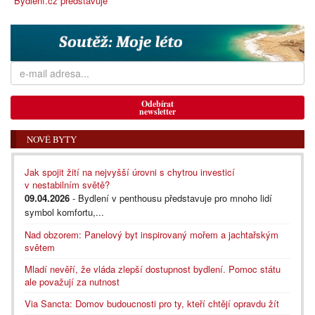
Bydlení.cz představuje
Odebírat
newsletter
NOVÉ BYTY
Jak spojit žití na nejvyšší úrovni s chytrou investicí
v nestabilním světě?
09.04.2026
- Bydlení v penthousu představuje pro mnoho lidí
symbol komfortu,...
Nad obzorem: Panelový byt inspirovaný mořem a jachtařským
světem
Mladí nevěří, že vláda zlepší dostupnost bydlení. Pomoc státu
ale považují za nutnost
Via Sancta: Domov budoucnosti pro ty, kteří chtějí opravdu žít