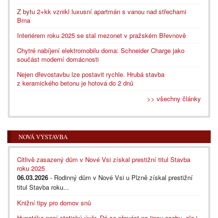
Z bytu 2+kk vznikl luxusní apartmán s vanou nad střechami
Brna
Interiérem roku 2025 se stal mezonet v pražském Břevnově
Chytré nabíjení elektromobilu doma: Schneider Charge jako
součást moderní domácnosti
Nejen dřevostavbu lze postavit rychle. Hrubá stavba
z keramického betonu je hotová do 2 dnů
>> všechny články
NOVÁ VÝSTAVBA
Citlivě zasazený dům v Nové Vsi získal prestižní titul Stavba
roku 2025
06.03.2026
- Rodinný dům v Nové Vsi u Plzně získal prestižní
titul Stavba roku...
Knižní tipy pro domov snů
Hypotéka není statický úvěr. Dá se převést na jinou osobu, ale i