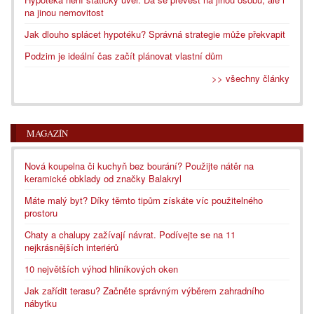
na jinou nemovitost
Jak dlouho splácet hypotéku? Správná strategie může překvapit
Podzim je ideální čas začít plánovat vlastní dům
>> všechny články
MAGAZÍN
Nová koupelna či kuchyň bez bourání? Použijte nátěr na
keramické obklady od značky Balakryl
Máte malý byt? Díky těmto tipům získáte víc použitelného
prostoru
Chaty a chalupy zažívají návrat. Podívejte se na 11
nejkrásnějších interiérů
10 největších výhod hliníkových oken
Jak zařídit terasu? Začněte správným výběrem zahradního
nábytku