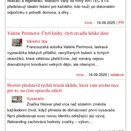
relaxaci a regeneraci. Masážní vany od firmy ARTTEC s.r.o.
představují ideální řešení pro každého, kdo touží po dokonalém
odpočinku v pohodlí domova, a díky...
více...
19.09.2025 |
PR
Valérie Perrinová: Čtyři knihy, čtyři zrcadla lidské duše
Vánoční tipy
Francouzská autorka Valérie Perrinová, laskavá
vypravěčka lidských příběhů, nevyřčených bolestí a tichých
okamžiků, které většinou přehlížíme. Její romány nejsou
dramatickými kronikami velkých dějin, ale niternými...
více...
18.09.2025 |
redakce
Hoover představil rychlá řešení úklidu, která vám uvolní ruce
pro to, na čem opravdu záleží
Vysavače
Značka Hoover před více než stoletím změnila
každodenní život, když přinesla do domácností první vysavače.
Nyní představuje svou novou identitu odrážející její vývoj.
Rebranding zachovává hodnoty značky – výkon,...