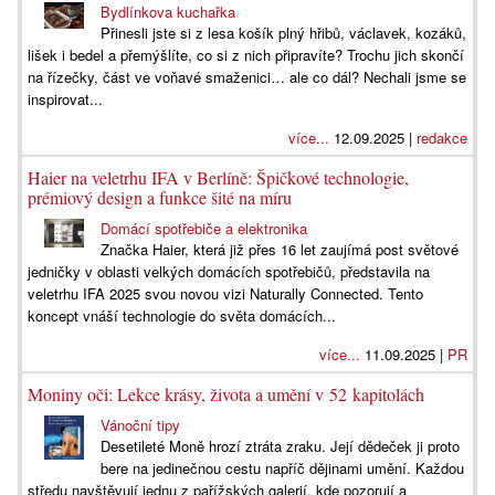
Bydlínkova kuchařka
Přinesli jste si z lesa košík plný hřibů, václavek, kozáků,
lišek i bedel a přemýšlíte, co si z nich připravíte? Trochu jich skončí
na řízečky, část ve voňavé smaženici… ale co dál? Nechali jsme se
inspirovat...
více...
12.09.2025 |
redakce
Haier na veletrhu IFA v Berlíně: Špičkové technologie,
prémiový design a funkce šité na míru
Domácí spotřebiče a elektronika
Značka Haier, která již přes 16 let zaujímá post světové
jedničky v oblasti velkých domácích spotřebičů, představila na
veletrhu IFA 2025 svou novou vizi Naturally Connected. Tento
koncept vnáší technologie do světa domácích...
více...
11.09.2025 |
PR
Moniny oči: Lekce krásy, života a umění v 52 kapitolách
Vánoční tipy
Desetileté Moně hrozí ztráta zraku. Její dědeček ji proto
bere na jedinečnou cestu napříč dějinami umění. Každou
středu navštěvují jednu z pařížských galerií, kde pozorují a