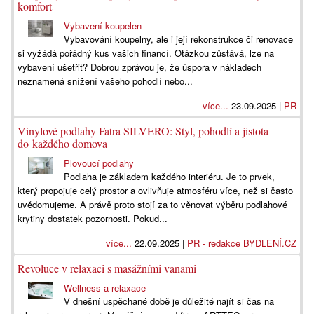
komfort
Vybavení koupelen
Vybavování koupelny, ale i její rekonstrukce či renovace
si vyžádá pořádný kus vašich financí. Otázkou zůstává, lze na
vybavení ušetřit? Dobrou zprávou je, že úspora v nákladech
neznamená snížení vašeho pohodlí nebo...
více...
23.09.2025 |
PR
Vinylové podlahy Fatra SILVERO: Styl, pohodlí a jistota
do každého domova
Plovoucí podlahy
Podlaha je základem každého interiéru. Je to prvek,
který propojuje celý prostor a ovlivňuje atmosféru více, než si často
uvědomujeme. A právě proto stojí za to věnovat výběru podlahové
krytiny dostatek pozornosti. Pokud...
více...
22.09.2025 |
PR - redakce BYDLENÍ.CZ
Revoluce v relaxaci s masážními vanami
Wellness a relaxace
V dnešní uspěchané době je důležité najít si čas na