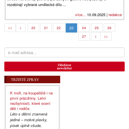
rozebírají vybrané umělecké dílo....
více...
10.09.2025 |
redakce
23
<<
<
20
21
22
24
25
26
27
>
>>
Odebírat
newsletter
TRŽIŠTĚ ZPRÁV
K moři, na koupaliště i na
první prázdniny. Letní
nezbytnosti, které ocení
děti i rodiče
Léto s dětmi znamená
jediné – mokré plavky,
písek úplně všude,