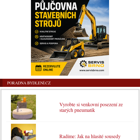
PORADNA BYDLENÍ.CZ
Vyrobte si venkovní posezení ze
starých pneumatik
Radíme: Jak na hlasité sousedy