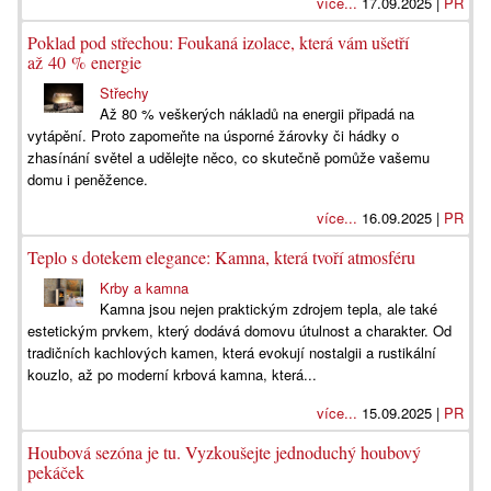
více...
17.09.2025 |
PR
Poklad pod střechou: Foukaná izolace, která vám ušetří
až 40 % energie
Střechy
Až 80 % veškerých nákladů na energii připadá na
vytápění. Proto zapomeňte na úsporné žárovky či hádky o
zhasínání světel a udělejte něco, co skutečně pomůže vašemu
domu i peněžence.
více...
16.09.2025 |
PR
Teplo s dotekem elegance: Kamna, která tvoří atmosféru
Krby a kamna
Kamna jsou nejen praktickým zdrojem tepla, ale také
estetickým prvkem, který dodává domovu útulnost a charakter. Od
tradičních kachlových kamen, která evokují nostalgii a rustikální
kouzlo, až po moderní krbová kamna, která...
více...
15.09.2025 |
PR
Houbová sezóna je tu. Vyzkoušejte jednoduchý houbový
pekáček