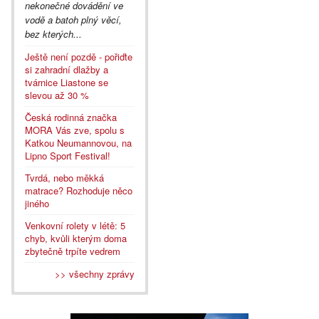
nekonečné dovádění ve
vodě a batoh plný věcí,
bez kterých...
Ještě není pozdě - pořiďte
si zahradní dlažby a
tvárnice Liastone se
slevou až 30 %
Česká rodinná značka
MORA Vás zve, spolu s
Katkou Neumannovou, na
Lipno Sport Festival!
Tvrdá, nebo měkká
matrace? Rozhoduje něco
jiného
Venkovní rolety v létě: 5
chyb, kvůli kterým doma
zbytečně trpíte vedrem
>> všechny zprávy