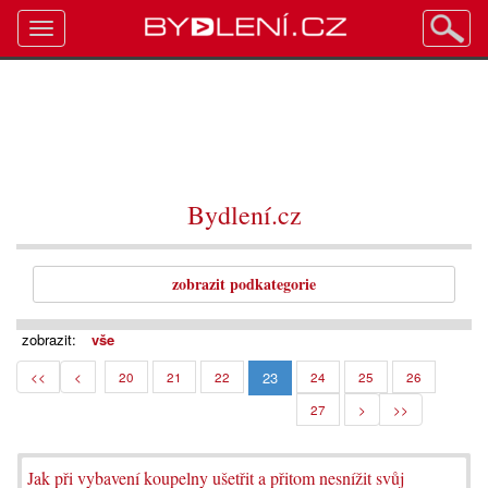
Toggle
navigation
Bydlení.cz
zobrazit podkategorie
zobrazit:
vše
23
<<
<
20
21
22
24
25
26
27
>
>>
Jak při vybavení koupelny ušetřit a přitom nesnížit svůj