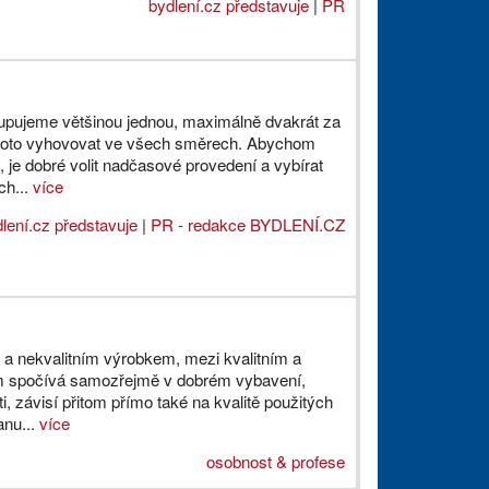
bydlení.cz představuje
|
PR
upujeme většinou jednou, maximálně dvakrát za
proto vyhovovat ve všech směrech. Abychom
i, je dobré volit nadčasové provedení a vybírat
ch...
více
lení.cz představuje
|
PR - redakce BYDLENÍ.CZ
m a nekvalitním výrobkem, mezi kvalitním a
m spočívá samozřejmě v dobrém vybavení,
i, závisí přitom přímo také na kvalitě použitých
anu...
více
osobnost & profese