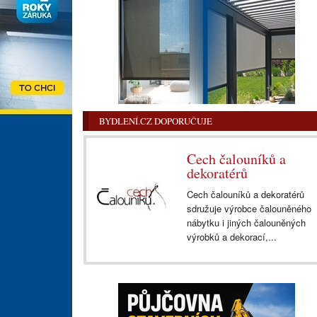
BYDLENÍ.CZ DOPORUČUJE
Cech čalouníků a
dekoratérů
Cech čalouníků a dekoratérů
sdružuje výrobce čalouněného
nábytku i jiných čalouněných
výrobků a dekorací,...