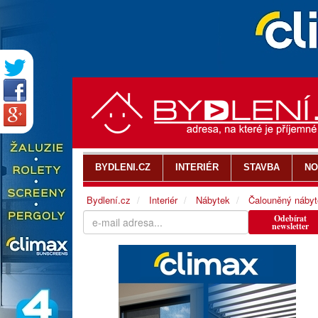
BYDLENI.CZ
INTERIÉR
STAVBA
NO
Bydlení.cz
Interiér
Nábytek
Čalouněný nábyt
Odebírat
newsletter