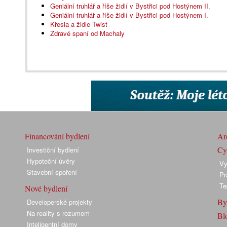
Geniální truhlář a říše židlí v Bystřici pod Hostýnem II.
Geniální truhlář a říše židlí v Bystřici pod Hostýnem I.
Křesla a židle Twist
Zdravé spaní od Machaly
Financování bydlení
Arc
Cyk
Investiční bydlení
Hypoteční úvěry
Vy
Stavební spoření
Pr
Te
Nové bydlení
By
Developerské projekty
Na reality s rozumem
Bl
Inteligentní domy