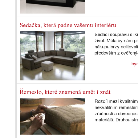
Sedačka, která padne vašemu interiéru
Sedací soupravu si k
život. Měla by nám 
nákupu brzy nelitoval
především z ověřený
byd
Řemeslo, které znamená umět i znát
Rozdíl mezi kvalitní
nekvalitním řemesle
zručnosti a dovednost
materiálů. Druhou str