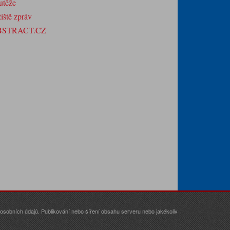
utěže
iště zpráv
BSTRACT.CZ
sobních údajů. Publikování nebo šíření obsahu serveru nebo jakékoliv