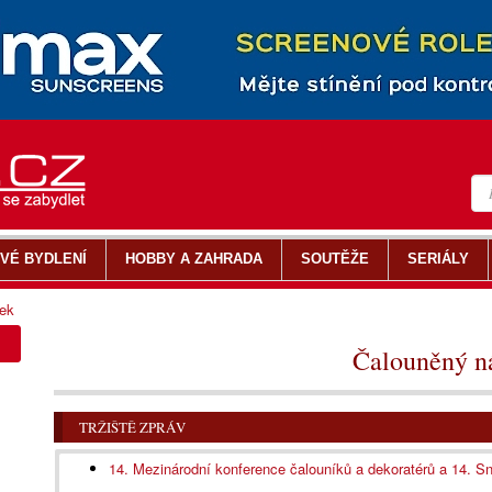
VÉ BYDLENÍ
HOBBY A ZAHRADA
SOUTĚŽE
SERIÁLY
ek
Čalouněný n
TRŽIŠTĚ ZPRÁV
14. Mezinárodní konference čalouníků a dekoratérů a 14. 