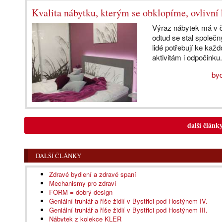
Kvalita nábytku, kterým se obklopíme, ovlivní 
Výraz nábytek má v č
odtud se stal společ
lidé potřebují ke ka
aktivitám i odpočinku.
byd
další článk
DALŠÍ ČLÁNKY
Zdravé bydlení a zdravé spaní
Mechanismy pro zdraví
FORM = dobrý design
Geniální truhlář a říše židlí v Bystřici pod Hostýnem IV.
Geniální truhlář a říše židlí v Bystřici pod Hostýnem III.
Nábytek z kolekce KLER