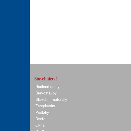
Stavebnictví
Rodinné domy
Dřevostavby
Stavební materiály
Zateplování
Podlahy
Dveře
Okna