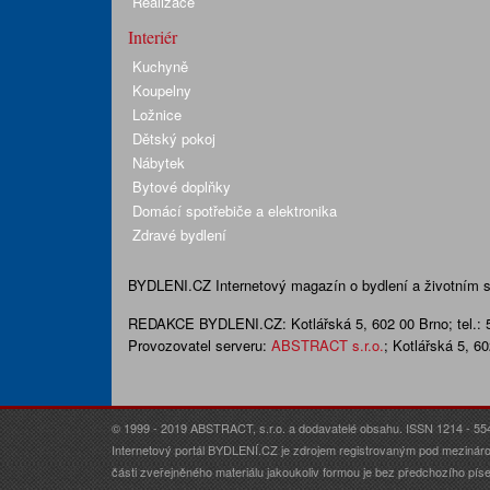
Realizace
Interiér
Kuchyně
Koupelny
Ložnice
Dětský pokoj
Nábytek
Bytové doplňky
Domácí spotřebiče a elektronika
Zdravé bydlení
BYDLENI.CZ
Internetový magazín o bydlení a životním sty
REDAKCE BYDLENI.CZ:
Kotlářská 5, 602 00 Brno;
tel.:
Provozovatel serveru:
ABSTRACT s.r.o.
; Kotlářská 5, 6
© 1999 - 2019 ABSTRACT, s.r.o. a dodavatelé obsahu. ISSN 1214 - 55
Internetový portál BYDLENÍ.CZ je zdrojem registrovaným pod mezináro
části zveřejněného materiálu jakoukoliv formou je bez předchozího p