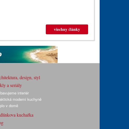
všechny články
hitektura, design, styl
ly a seriály
bavujeme interiér
aktická moderní kuchyně
plo v domě
dlínkova kuchařka
og