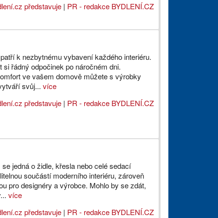
lení.cz představuje
|
PR - redakce BYDLENÍ.CZ
patří k nezbytnému vybavení každého interiéru.
 si řádný odpočinek po náročném dni.
 komfort ve vašem domově můžete s výrobky
ytváří svůj...
více
lení.cz představuje
|
PR - redakce BYDLENÍ.CZ
 se jedná o židle, křesla nebo celé sedací
itelnou součástí moderního interiéru, zároveň
ou pro designéry a výrobce. Mohlo by se zdát,
...
více
lení.cz představuje
|
PR - redakce BYDLENÍ.CZ