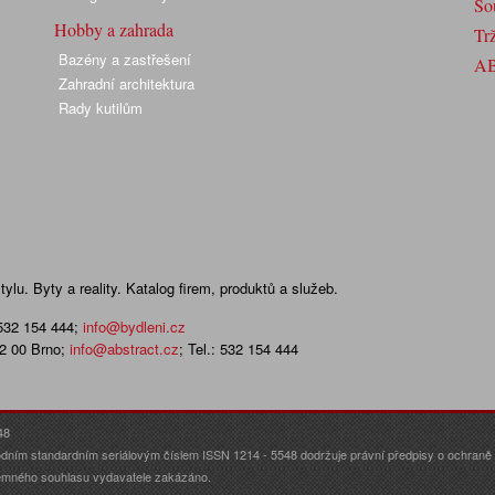
So
Hobby a zahrada
Trž
Bazény a zastřešení
A
Zahradní architektura
Rady kutilům
lu. Byty a reality. Katalog firem, produktů a služeb.
 532 154 444
;
info@bydleni.cz
02 00 Brno;
info@abstract.cz
; Tel.: 532 154 444
48
dním standardním seriálovým číslem ISSN 1214 - 5548 dodržuje právní předpisy o ochraně o
ísemného souhlasu vydavatele zakázáno.