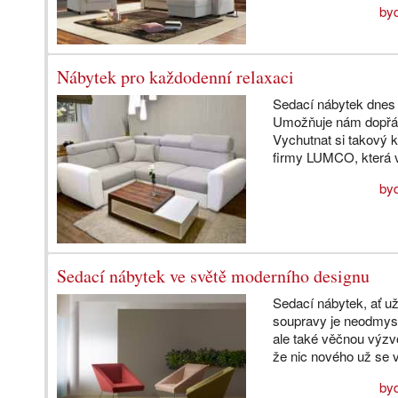
byd
Nábytek pro každodenní relaxaci
Sedací nábytek dnes 
Umožňuje nám dopřát
Vychutnat si takový
firmy LUMCO, která v
byd
Sedací nábytek ve světě moderního designu
Sedací nábytek, ať už
soupravy je neodmysl
ale také věčnou výzv
že nic nového už se v
byd