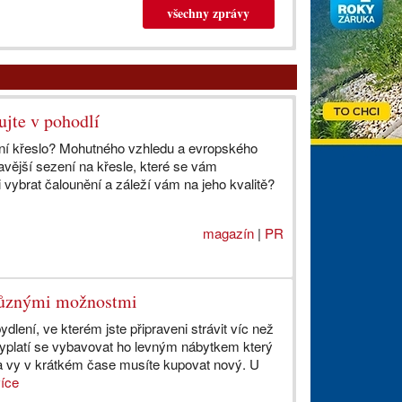
všechny zprávy
ujte v pohodlí
vní křeslo? Mohutného vzhledu a evropského
avější sezení na křesle, které se vám
 vybrat čalounění a záleží vám na jeho kvalitě?
magazín
|
PR
 různými možnostmi
bydlení, ve kterém jste připraveni strávit víc než
vyplatí se vybavovat ho levným nábytkem který
 a vy v krátkém čase musíte kupovat nový. U
více