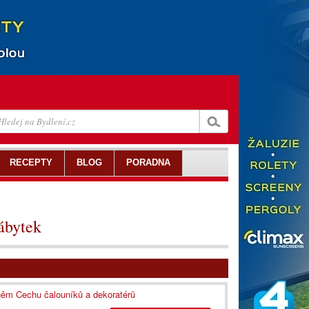
RECEPTY
BLOG
PORADNA
ábytek
Sněm Cechu čalouníků a dekoratérů