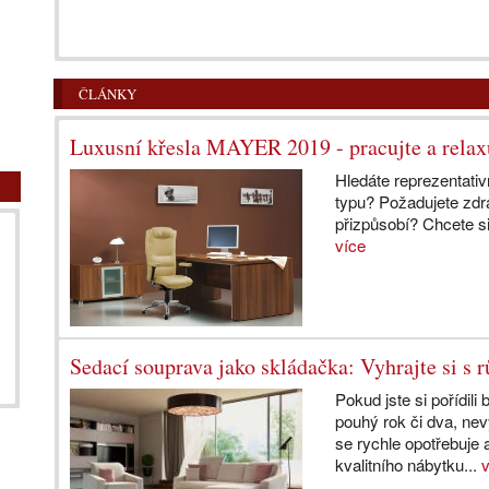
ČLÁNKY
Luxusní křesla MAYER 2019 - pracujte a relax
Hledáte reprezentati
typu? Požadujete zdr
přizpůsobí? Chcete si
více
Sedací souprava jako skládačka: Vyhrajte si s
Pokud jste si pořídili 
pouhý rok či dva, ne
se rychle opotřebuje
kvalitního nábytku...