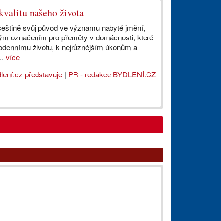
kvalitu našeho života
eštině svůj původ ve významu nabyté jmění,
ným označením pro přeměty v domácnosti, které
ždodennímu životu, k nejrůznějším úkonům a
..
více
lení.cz představuje
|
PR - redakce BYDLENÍ.CZ
y