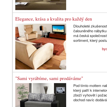
Elegance, krása a kvalita pro každý den
Dlouholeté zkušenost
čalouněného nábytku 
má česká společnost
sortiment, který post
byd
"Sami vyrábíme, sami prodáváme"
Pod tímto mottem na
který patří k intern
zboží vyhovět i poža
obchod navíc dodává 