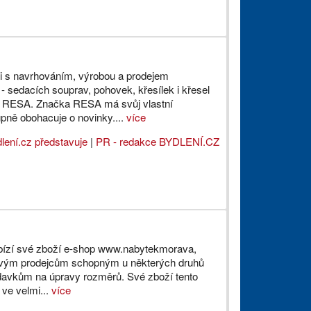
i s navrhováním, výrobou a prodejem
- sedacích souprav, pohovek, křesílek i křesel
 RESA. Značka RESA má svůj vlastní
upně obohacuje o novinky....
více
lení.cz představuje
|
PR - redakce BYDLENÍ.CZ
bízí své zboží e-shop www.nabytekmorava,
etovým prodejcům schopným u některých druhů
davkům na úpravy rozměrů. Své zboží tento
ve velmi...
více