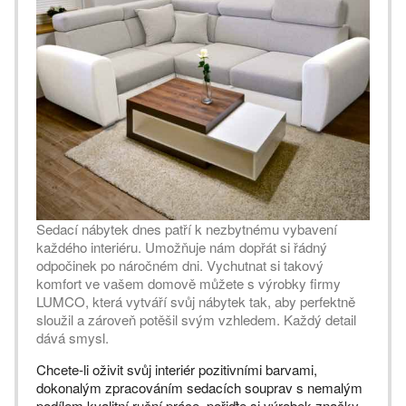
Sedací nábytek dnes patří k nezbytnému vybavení
každého interiéru. Umožňuje nám dopřát si řádný
odpočinek po náročném dni. Vychutnat si takový
komfort ve vašem domově můžete s výrobky firmy
LUMCO, která vytváří svůj nábytek tak, aby perfektně
sloužil a zároveň potěšil svým vzhledem. Každý detail
dává smysl.
Chcete-li oživit svůj interiér pozitivními barvami,
dokonalým zpracováním sedacích souprav s nemalým
podílem kvalitní ruční práce, pořiďte si výrobek značky