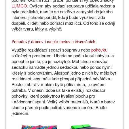
LUMCO
. Ovšem aby sedací souprava udělala radost a
byla praktická, musíte se nejdříve zamyslet do jakého
interiéru ji chcete pořídit, kdo ji bude využívat. Zda
dospělí, či děti nebo domácí mazlíčci. Od toho se odvíjí
výběr tvaru, látky a výplně.
Pohodový domov i na pár metrech čtverečních
Využijte rozkládací sedací soupravu nebo
pohovku
s úložným prostorem. Uberte na počtu kusů nábytku a
ponechte jen to, co je nezbytné. Mohutnou rohovou
sedačku nahraďte jednou sedačkou nebo pohodlnými
křesly s polohováním. Alespoň jedno z nich by mělo být
rozkládací, aby měla kde přespat případná návštěva.
Postel zabírá v malém bytě příliš místa, je ovšem
potřeba. V dnešní době už také existují rozkládací
pohovky, které poskytnou kvalitní plochu pro
každodenní spaní. Velký výběr materiálů, tvarů a barev
sladíte přesně podle potřeb vašeho interiéru. Buďte
jedineční.