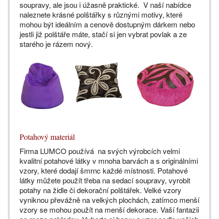
soupravy, ale jsou i úžasně praktické. V naší nabídce
naleznete krásné polštářky s různými motivy, které
mohou být ideálním a cenově dostupným dárkem nebo
jestli již polštáře máte, stačí si jen vybrat povlak a ze
starého je rázem nový.
Potahový materiál
Firma LUMCO používá na svých výrobcích velmi
kvalitní potahové látky v mnoha barvách a s originálními
vzory, které dodají šmrnc každé místnosti. Potahové
látky můžete použít třeba na sedací soupravy, vyrobit
potahy na židle či dekorační polštářek. Velké vzory
vyniknou převážně na velkých plochách, zatímco menší
vzory se mohou použít na menší dekorace. Vaší fantazii