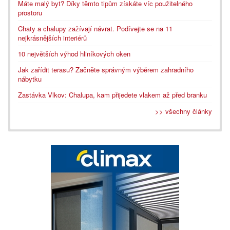
Máte malý byt? Díky těmto tipům získáte víc použitelného
prostoru
Chaty a chalupy zažívají návrat. Podívejte se na 11
nejkrásnějších interiérů
10 největších výhod hliníkových oken
Jak zařídit terasu? Začněte správným výběrem zahradního
nábytku
Zastávka Vlkov: Chalupa, kam přijedete vlakem až před branku
>> všechny články