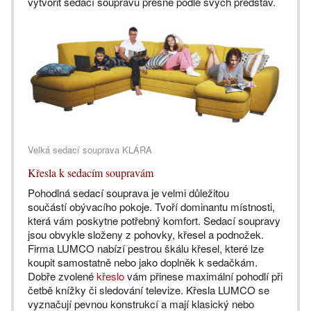
vytvořit sedací soupravu přesně podle svých představ.
Velká sedací souprava KLÁRA
Křesla k sedacím soupravám
Pohodlná sedací souprava je velmi důležitou
součástí obývacího pokoje. Tvoří dominantu místnosti,
která vám poskytne potřebný komfort. Sedací soupravy
jsou obvykle složeny z pohovky, křesel a podnožek.
Firma LUMCO nabízí pestrou škálu křesel, které lze
koupit samostatně nebo jako doplněk k sedačkám.
Dobře zvolené
křeslo
vám přinese maximální pohodlí při
četbě knížky či sledování televize. Křesla LUMCO se
vyznačují pevnou konstrukcí a mají klasický nebo