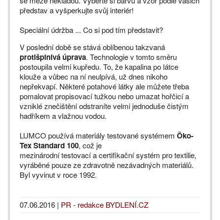
se meze nekladou. Vyberte si barvu a vzor podle vašich
představ a vyšperkujte svůj interiér!
Speciální údržba ... Co si pod tím představit?
V poslední době se stává oblíbenou takzvaná
protišpinivá úprava
. Technologie v tomto směru
postoupila velmi kupředu. To, že kapalina po látce
klouže a vůbec na ní neulpívá, už dnes nikoho
nepřekvapí. Některé potahové látky ale můžete třeba
pomalovat propisovací tužkou nebo umazat hořčicí a
vzniklé znečištění odstraníte velmi jednoduše čistým
hadříkem a vlažnou vodou.
LUMCO používá materiály testované systémem
Öko-
Tex Standard 100
, což je
mezinárodní testovací a certifikační systém pro textilie,
vyráběné pouze ze zdravotně nezávadných materiálů.
Byl vyvinut v roce 1992.
07.06.2016
|
PR - redakce BYDLENÍ.CZ