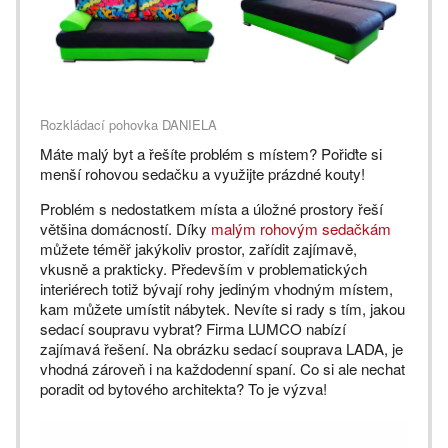
Rozkládací pohovka DANIELA
Máte malý byt a řešíte problém s místem? Pořiďte si
menší rohovou sedačku a využijte prázdné kouty!
Problém s nedostatkem místa a úložné prostory řeší
většina domácností. Díky
malým rohovým sedačkám
můžete téměř jakýkoliv prostor, zařídit zajímavě,
vkusně a prakticky. Především v problematických
interiérech totiž bývají rohy jediným vhodným místem,
kam můžete umístit nábytek. Nevíte si rady s tím, jakou
sedací soupravu vybrat? Firma LUMCO nabízí
zajímavá řešení. Na obrázku sedací souprava LADA, je
vhodná zároveň i na každodenní spaní. Co si ale nechat
poradit od bytového architekta? To je výzva!