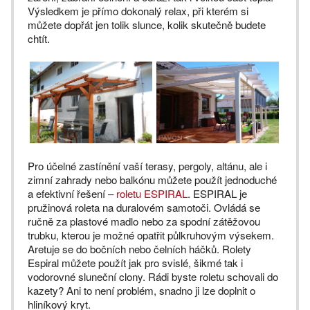
Výsledkem je přímo dokonalý relax, při kterém si
můžete dopřát jen tolik slunce, kolik skutečně budete
chtít.
Pro účelné zastínění vaší terasy, pergoly, altánu, ale i
zimní zahrady nebo balkónu můžete použít jednoduché
a efektivní řešení –
roletu ESPIRAL
. ESPIRAL je
pružinová roleta na duralovém samotoči. Ovládá se
ručně za plastové madlo nebo za spodní zátěžovou
trubku, kterou je možné opatřit půlkruhovým výsekem.
Aretuje se do bočních nebo čelních háčků. Rolety
Espiral můžete použít jak pro svislé, šikmé tak i
vodorovné sluneční clony. Rádi byste roletu schovali do
kazety? Ani to není problém, snadno ji lze doplnit o
hliníkový kryt.