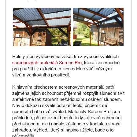
Rolety jsou vyráběny na zakázku z vysoce kvalitních
screenových materiálů Screen Pro
, které jsou vhodné
pro použití i v exteriéru a jsou odolné vůči běžným
vlivům venkovního prostředí.
K hlavním přednostem screenových materiálů patří
zejména jejich schopnost příjemně rozptýlit sluneční svit
a efektivně tak zabránit nežádoucímu oslnění sluncem.
Navíc dokáží i skvěle odrážet teplo, přičemž se
nemusíte bát o svůj výhled. Materiály Screen Pro jsou
průhledné, při posezení budete tedy zároveň ochránění
před sluncem, ale i nadále zůstanete v kontaktu s vaší
zahradou. Výhled, který si naplno užijete, bude o to
příjemnější.