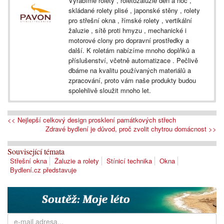
Vyrábíme rolety , roletožaluzie den a noc ,
skládané rolety plisé , japonské stěny , rolety
pro střešní okna , římské rolety , vertikální
žaluzie , sítě proti hmyzu , mechanické i
motorové clony pro dopravní prostředky a
další. K roletám nabízíme mnoho doplňků a
příslušenství, včetně automatizace . Pečlivě
dbáme na kvalitu používaných materiálů a
zpracování, proto vám naše produkty budou
spolehlivě sloužit mnoho let.
<< Nejlepší celkový design prosklení památkových střech
Zdravé bydlení je důvod, proč zvolit chytrou domácnost >>
Související témata
Střešní okna
Žaluzie a rolety
Stínicí technika
Okna
Bydlení.cz představuje