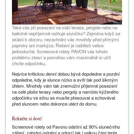
Také vás při posezení na vaší terase, pergole nebo na
balkóně nepříjemně oslňuje sluníčko? Zejména když se
sklání k obzoru, nezachrání vás mnohdy před přímými
paprsky ani markýza. Řešení je naštěstí velice
jednoduché. Screenové rolety PAVON vás tohoto
problému zbaví a pomohou vám maximálně si užít
chvíle odpočinku.
Nejvíce kritickou denní dobou bývá dopoledne a pozdní
odpoledne, kdy je slunce nízko a svítí tak pod šikmým
úhlem. Mnohdy vám tak znemožní příjemné posezení
na celé ploše terasy nebo pergoly a namísto kýženého
odpočinku ve stínu se musíte přesouvat a schovávat
před sluncem nebo dokonce utéct do domu.
Řekněte si dost!
Screenové rolety od Pavonu odstíní až 90% slunečního
záření, zabrání oslnění a odrazí tak i velkou část tepla.