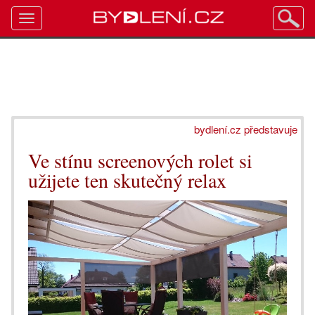
Toggle
navigation
bydlení.cz představuje
Ve stínu screenových rolet si
užijete ten skutečný relax