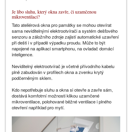
Je libo sluhu, který okna zavře, či uzamčenou
mikroventilaci?
Tato ateliérová okna pro památky se mohou otevírat
sama neviditelnými elektrootvírači a systém dešťového
senzoru a záložního zdroje zajistí automatické uzavření
při dešti i v případě výpadku proudu. Může to být
napojené na aplikaci smartphonu, na ovladač domácí
inteligence.
Neviditelný elektrootvírač je včetně přívodního kabelu
plně zabudován v profilech okna a zvenku krytý
podčerněným sklem.
Kdo nepotřebuje sluhu a okna si otevře a zavře sám,
dostává komfotrní možnosti klikou uzamčené
mikroventilace, polohované běžné ventilace i plného
otevření například pro mytí.