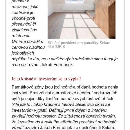
pohodu v
mrazech, jaké
zastínění je
vhodné proti
přeslunění či
viditelnosti do
místnosti.
Umíme poradit s
Střešní prosklení pro památky Solara
HISTORIK
cenovou hladinou
jednotlivých
doplňku i s tím, co u ateliérových střešních oken funguje
a co ne.”
uvádí Jakub Formánek.
Je to krásné a investorům se to vyplatí
Památkové zóny jsou jedinečné a přidaná hodnota genia
loci vábí. Prosvětlení a prostorové otevření podkrovních
bytů je nejen díky limitům památkových ústavů oříšek.
“Ale jde to i takto krásně a taková ateliérová okna se
investorům vyplatí. Definují první dojem z interiéru,
zvyšují hodnotu prostor. Ze zkušeností opravdu tvrdím,
že investice do kvalitního střešního prosklení se bohatě
vrací.”
uzavírá Jakub Formánek ze společnosti Solara.