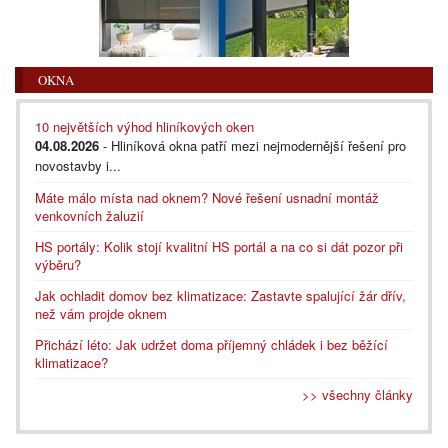
OKNA
10 největších výhod hliníkových oken
04.08.2026
- Hliníková okna patří mezi nejmodernější řešení pro
novostavby i...
Máte málo místa nad oknem? Nové řešení usnadní montáž
venkovních žaluzií
HS portály: Kolik stojí kvalitní HS portál a na co si dát pozor při
výběru?
Jak ochladit domov bez klimatizace: Zastavte spalující žár dřív,
než vám projde oknem
Přichází léto: Jak udržet doma příjemný chládek i bez běžící
klimatizace?
>> všechny články