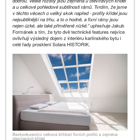
dobrou. Veliké rozdíly jsou zejména u otevíravých křídel
a u celkové pohledové subtilnosti rámů. Tvrdím, že jsme
v těchto věcech o veliký skok napřed - profily křídel jsou
nejsubtilnější na trhu, a to o hodně, a fixní rámy jsou
nejen úzké, ale také přiměřeně nízké.”
upřesňuje Jakub
Formánek s tím, že tyto dvě technické features nejvíce
ovlivňují výsledný dojem z interiéru karlínského bytu i
celé řady prosklení Solara HISTORIK.
Bezkonkurenční celková štíhlost fixních profilů a zejména
otevíravých křídel