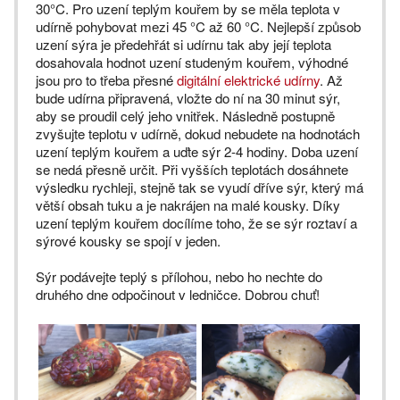
30°C. Pro uzení teplým kouřem by se měla teplota v
udírně pohybovat mezi 45 °C až 60 °C. Nejlepší způsob
uzení sýra je předehřát si udírnu tak aby její teplota
dosahovala hodnot uzení studeným kouřem, výhodné
jsou pro to třeba přesné
digitální elektrické udírny
. Až
bude udírna připravená, vložte do ní na 30 minut sýr,
aby se proudil celý jeho vnitřek. Následně postupně
zvyšujte teplotu v udírně, dokud nebudete na hodnotách
uzení teplým kouřem a uďte sýr 2-4 hodiny. Doba uzení
se nedá přesně určit. Při vyšších teplotách dosáhnete
výsledku rychleji, stejně tak se vyudí dříve sýr, který má
větší obsah tuku a je nakrájen na malé kousky. Díky
uzení teplým kouřem docílíme toho, že se sýr roztaví a
sýrové kousky se spojí v jeden.
Sýr podávejte teplý s přílohou, nebo ho nechte do
druhého dne odpočinout v ledničce. Dobrou chuť!