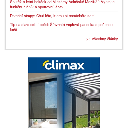
Soutěž o letní balíček od Mlékárny Valašské Meziříčí: Vyhrajte
funkční ručník a sportovní láhev
Domácí sirupy: Chuť léta, kterou si namícháte sami
Tip na slavnostní oběd: Šťavnatá vepřová panenka s pečenou
kaší
>> všechny články