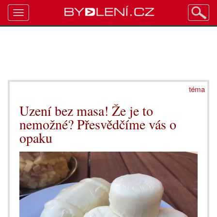
Toggle
navigation
téma
Uzení bez masa! Že je to
nemožné? Přesvědčíme vás o
opaku