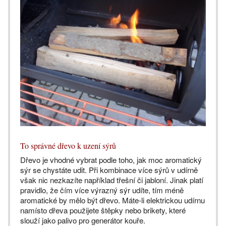
To správné dřevo k uzení sýrů
Dřevo je vhodné vybrat podle toho, jak moc aromatický
sýr se chystáte udit. Při kombinace více sýrů v udírně
však nic nezkazíte například třešní či jabloní. Jinak platí
pravidlo, že čím více výrazný sýr udíte, tím méně
aromatické by mělo být dřevo. Máte-li elektrickou udírnu
namísto dřeva použijete štěpky nebo brikety, které
slouží jako palivo pro generátor kouře.