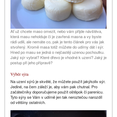
Ať už chcete maso omezit, nebo vám přijde návštěva,
která masu neholduje či je zavřená masna a vy byste
rádi udili, ale nemáte co, pak je tento článek pro vás jak
stvořený. Kromě masa totiž můžete do udírny dát i sýr.
Hned po masu se jedná o nejčastěji uzenou pochoutku.
Jaký sýr vybrat? Které dřevo je vhodné k uzení? Jaký je
postup při jeho přípravě?
Výběr sýra
Na uzení sýrů je skvělé, že můžete použít jakýkoliv sýr.
Jediné, na čem záleží je, aby vám pak chutnal. Pro
začátečníky doporučujeme použít oštěpok či parenicu.
Tyto sýry se Vám v udírně jen tak neroztečou narozdíl
od většiny ostatních.