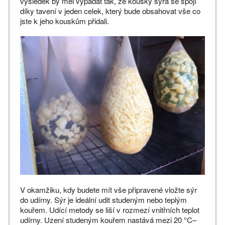
výsledek by měl vypadat tak, že kousky sýra se spojí
díky tavení v jeden celek, který bude obsahovat vše co
jste k jeho kouskům přidali.
V okamžiku, kdy budete mít vše připravené vložte sýr
do udírny. Sýr je ideální udit studeným nebo teplým
kouřem. Udící metody se liší v rozmezí vnitřních teplot
udírny. Uzení studeným kouřem nastává mezi 20 °C–