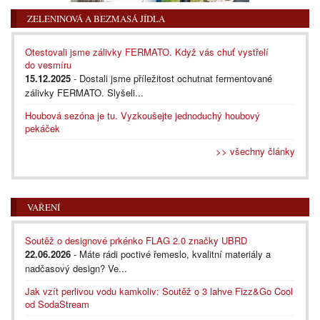
ZELENINOVÁ A BEZMASÁ JÍDLA
Otestovali jsme zálivky FERMATO. Když vás chuť vystřelí
do vesmíru
15.12.2025
- Dostali jsme příležitost ochutnat fermentované
zálivky FERMATO. Slyšeli...
Houbová sezóna je tu. Vyzkoušejte jednoduchý houbový
pekáček
>> všechny články
VAŘENÍ
Soutěž o designové prkénko FLAG 2.0 značky UBRD
22.06.2026
- Máte rádi poctivé řemeslo, kvalitní materiály a
nadčasový design? Ve...
Jak vzít perlivou vodu kamkoliv: Soutěž o 3 lahve Fizz&Go Cool
od SodaStream