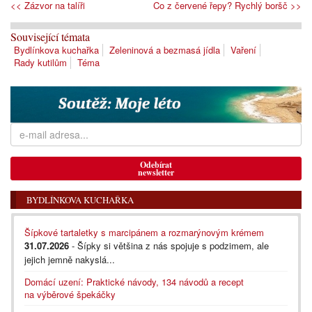
<< Zázvor na talíři
Co z červené řepy? Rychlý boršč >>
Související témata
Bydlínkova kuchařka
Zeleninová a bezmasá jídla
Vaření
Rady kutilům
Téma
Odebírat
newsletter
BYDLÍNKOVA KUCHAŘKA
Šípkové tartaletky s marcipánem a rozmarýnovým krémem
31.07.2026
- Šípky si většina z nás spojuje s podzimem, ale
jejich jemně nakyslá...
Domácí uzení: Praktické návody, 134 návodů a recept
na výběrové špekáčky