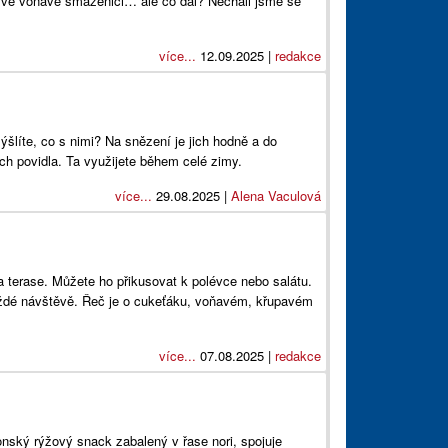
st ve voňavé smaženici… ale co dál? Nechali jsme se
více...
12.09.2025 |
redakce
mýšlíte, co s nimi? Na snězení je jich hodně a do
ich povidla. Ta využijete během celé zimy.
více...
29.08.2025 |
Alena Vaculová
na terase. Můžete ho přikusovat k polévce nebo salátu.
aždé návštěvě. Řeč je o cukeťáku, voňavém, křupavém
více...
07.08.2025 |
redakce
nský rýžový snack zabalený v řase nori, spojuje