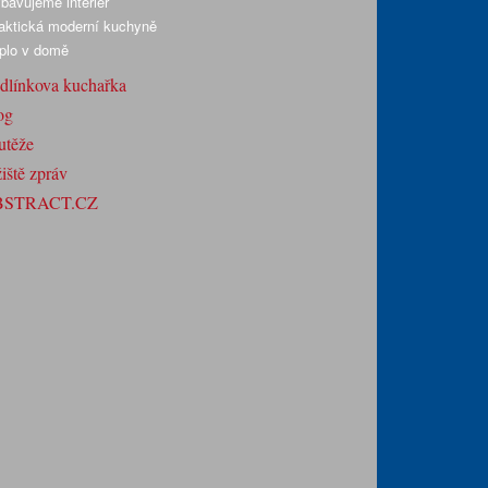
bavujeme interiér
aktická moderní kuchyně
plo v domě
dlínkova kuchařka
og
utěže
iště zpráv
BSTRACT.CZ