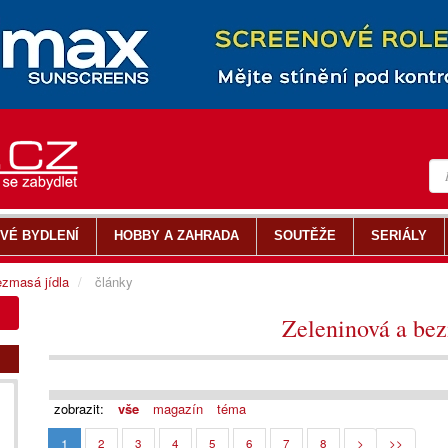
VÉ BYDLENÍ
HOBBY A ZAHRADA
SOUTĚŽE
SERIÁLY
ezmasá jídla
články
Zeleninová a bez
zobrazit:
vše
magazín
téma
1
2
3
4
5
6
7
8
>
>>