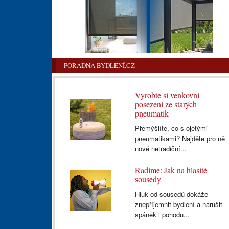
PORADNA BYDLENÍ.CZ
Vyrobte si venkovní
posezení ze starých
pneumatik
Přemýšlíte, co s ojetými
pneumatikami? Najděte pro ně
nové netradiční...
Radíme: Jak na hlasité
sousedy
Hluk od sousedů dokáže
znepříjemnit bydlení a narušit
spánek i pohodu...