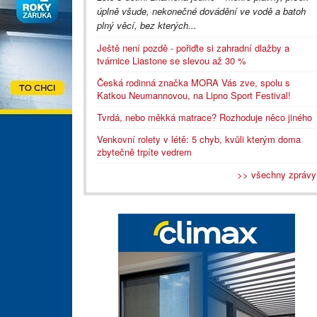
úplně všude, nekonečné dovádění ve vodě a batoh
plný věcí, bez kterých...
Ještě není pozdě - pořiďte si zahradní dlažby a
tvárnice Liastone se slevou až 30 %
Česká rodinná značka MORA Vás zve, spolu s
Katkou Neumannovou, na Lipno Sport Festival!
Tvrdá, nebo měkká matrace? Rozhoduje něco jiného
Venkovní rolety v létě: 5 chyb, kvůli kterým doma
zbytečně trpíte vedrem
>> všechny zprávy