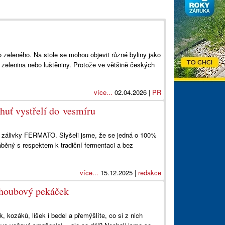
o zeleného. Na stole se mohou objevit různé byliny jako
á zelenina nebo luštěniny. Protože ve většině českých
více...
02.04.2026 |
PR
uť vystřelí do vesmíru
né zálivky FERMATO. Slyšeli jsme, že se jedná o 100%
ráběný s respektem k tradiční fermentaci a bez
více...
15.12.2025 |
redakce
 houbový pekáček
ek, kozáků, lišek i bedel a přemýšlíte, co si z nich