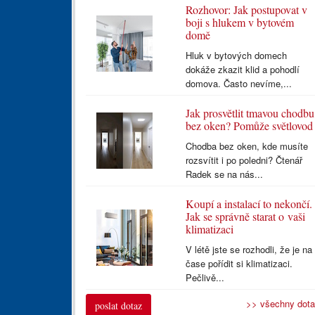
Rozhovor: Jak postupovat v
boji s hlukem v bytovém
domě
Hluk v bytových domech
dokáže zkazit klid a pohodlí
domova. Často nevíme,...
Jak prosvětlit tmavou chodbu
bez oken? Pomůže světlovod
Chodba bez oken, kde musíte
rozsvítit i po poledni? Čtenář
Radek se na nás...
Koupí a instalací to nekončí.
Jak se správně starat o vaši
klimatizaci
V létě jste se rozhodli, že je na
čase pořídit si klimatizaci.
Pečlivě...
>> všechny dot
poslat dotaz