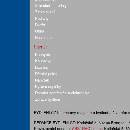
Stavební materiály
Zateplování
Podlahy
Dveře
Okna
Realizace
Interiér
Kuchyně
Koupelny
Ložnice
Dětský pokoj
Nábytek
Bytové doplňky
Domácí spotřebiče a elektronika
Zdravé bydlení
BYDLENI.CZ
Internetový magazín o bydlení a životním sty
REDAKCE BYDLENI.CZ:
Kotlářská 5, 602 00 Brno;
tel.:
Provozovatel serveru:
ABSTRACT s.r.o.
; Kotlářská 5, 6