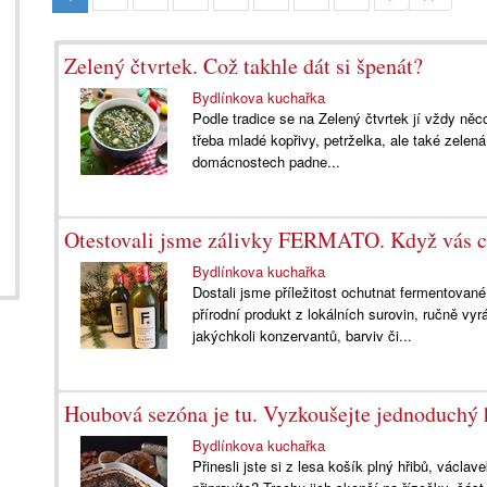
Zelený čtvrtek. Což takhle dát si špenát?
Bydlínkova kuchařka
Podle tradice se na Zelený čtvrtek jí vždy něc
třeba mladé kopřivy, petrželka, ale také zelen
domácnostech padne...
Otestovali jsme zálivky FERMATO. Když vás ch
Bydlínkova kuchařka
Dostali jsme příležitost ochutnat fermentova
přírodní produkt z lokálních surovin, ručně vy
jakýchkoli konzervantů, barviv či...
Houbová sezóna je tu. Vyzkoušejte jednoduchý
Bydlínkova kuchařka
Přinesli jste si z lesa košík plný hřibů, václav