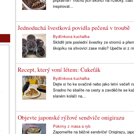
připravíte? Trochu jich skončí na řízečky, čá
inspirovat...
Jednoduchá švestková povidla pečená v troubě
Bydlínkova kuchařka
Sklidili jste poslední švestky ze stromů a pře
škopíku na slivovici zase málo? Upečte si z n
Recept, který voní létem: Cukeťák
Bydlínkova kuchařka
Dejte si ho ke svačině nebo jako letní večeři 
Snadno ho sbalíte na cesty a zavděčíte se k
slaném koláči na...
Objevte japonské rýžové sendviče onigirazu
Pokrmy z masa a ryb
Zapomeňte na běžné sendviče! Onigirazu, japo