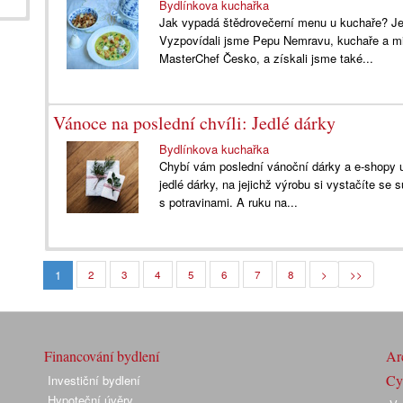
Bydlínkova kuchařka
Jak vypadá štědrovečerní menu u kuchaře? Je
Vyzpovídali jsme Pepu Nemravu, kuchaře a mi
MasterChef Česko, a získali jsme také...
Vánoce na poslední chvíli: Jedlé dárky
Bydlínkova kuchařka
Chybí vám poslední vánoční dárky a e-shopy 
jedlé dárky, na jejichž výrobu si vystačíte s
s potravinami. A ruku na...
1
2
3
4
5
6
7
8
>
>>
Financování bydlení
Arc
Cyk
Investiční bydlení
Hypoteční úvěry