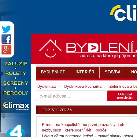
BYDLENI.CZ
INTERIÉR
STAVBA
NO
Bydlení.cz
Bydlínkova kuchařka
Zeleninová a b
Odebírat
newsletter
TRŽIŠTĚ ZPRÁV
K moři, na koupaliště i na první prázdniny. Letní
nezbytnosti, které ocení děti i rodiče
Léto s dětmi znamená jediné – mokré plavky, písek