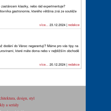
 zastáncem klasiky, nebo rád experimentuje?
lovníka gastronomie, kterého většina zná ze soutěže
více...
23.12.2024 |
redakce
už dodání do Vánoc negarantují? Máme pro vás tipy na
e surovinami, které máte doma nebo v nejbližším obchodě
více...
20.12.2024 |
redakce
hitektura, design, styl
ly a seriály