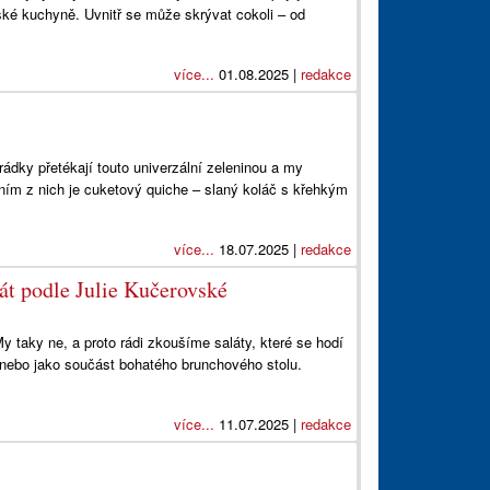
jské kuchyně. Uvnitř se může skrývat cokoli – od
více...
01.08.2025 |
redakce
ádky přetékají touto univerzální zeleninou a my
dním z nich je cuketový quiche – slaný koláč s křehkým
více...
18.07.2025 |
redakce
lát podle Julie Kučerovské
 taky ne, a proto rádi zkoušíme saláty, které se hodí
 nebo jako součást bohatého brunchového stolu.
více...
11.07.2025 |
redakce