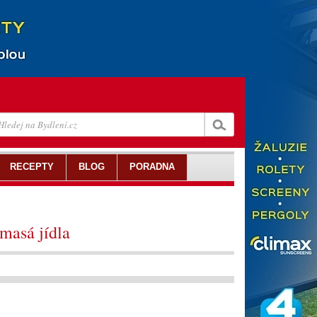
RECEPTY
BLOG
PORADNA
masá jídla