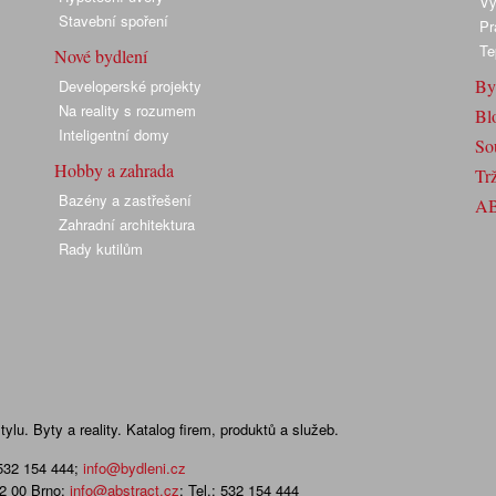
Vy
Stavební spoření
Pr
Te
Nové bydlení
By
Developerské projekty
Na reality s rozumem
Bl
Inteligentní domy
So
Hobby a zahrada
Trž
Bazény a zastřešení
A
Zahradní architektura
Rady kutilům
lu. Byty a reality. Katalog firem, produktů a služeb.
 532 154 444
;
info@bydleni.cz
02 00 Brno;
info@abstract.cz
; Tel.: 532 154 444