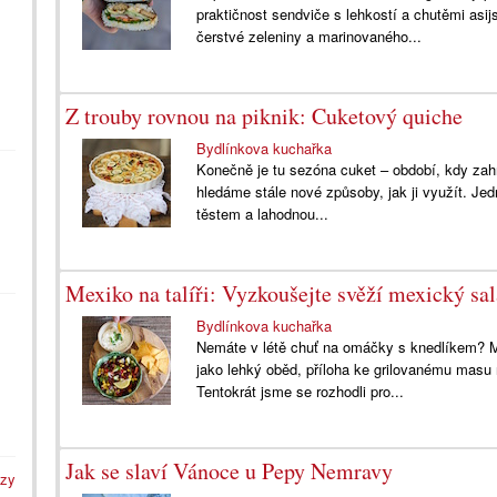
praktičnost sendviče s lehkostí a chutěmi asi
čerstvé zeleniny a marinovaného...
Z trouby rovnou na piknik: Cuketový quiche
Bydlínkova kuchařka
Konečně je tu sezóna cuket – období, kdy zahr
hledáme stále nové způsoby, jak ji využít. Je
těstem a lahodnou...
Mexiko na talíři: Vyzkoušejte svěží mexický sa
Bydlínkova kuchařka
Nemáte v létě chuť na omáčky s knedlíkem? My
jako lehký oběd, příloha ke grilovanému masu
Tentokrát jsme se rozhodli pro...
Jak se slaví Vánoce u Pepy Nemravy
azy