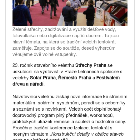
Zelené střechy, zadržování a využití dešťové vody,
fotovoltaika nebo digitalizace napříč oborem. To jsou
hlavní témata, na která se tradiční veletrh tentokrát
zaměřuje. Zapojte se do soutěže, deseti výhercům
věnujeme dvě volné vstupenky.
23. ročník stavebního veletrhu
Střechy Praha
se
uskuteční na výstavišti v Praze Letňanech společně s
veletrhy
Solar Praha
,
Řemeslo Praha
a
Festivalem
dřeva a nářadí
.
Návštěvníci veletrhu získají nové informace ke střešním
materiálům, solárním systémům, poradí se s odborníky
a seznámí se s novinkami. Veletrh opět doplní bohatý
doprovodný program plný přednášek, workshopů,
praktických ukázek řemesel a soutěží o hodnotné ceny.
Proběhne tradiční konference Izolace, tentokrát s
nosným tématem
„Konstrukční detaily v obálce staveb
aneb na složitosti nezáleží“
.