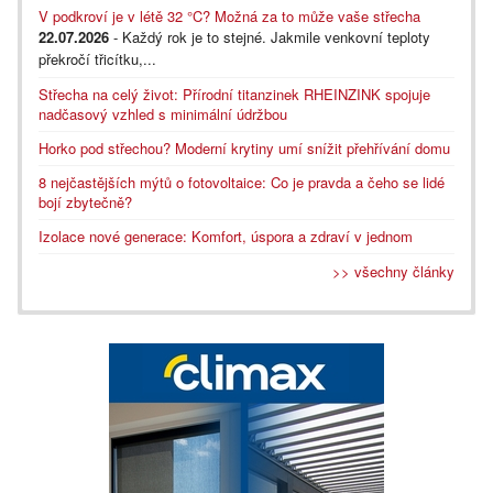
V podkroví je v létě 32 °C? Možná za to může vaše střecha
22.07.2026
- Každý rok je to stejné. Jakmile venkovní teploty
překročí třicítku,...
Střecha na celý život: Přírodní titanzinek RHEINZINK spojuje
nadčasový vzhled s minimální údržbou
Horko pod střechou? Moderní krytiny umí snížit přehřívání domu
8 nejčastějších mýtů o fotovoltaice: Co je pravda a čeho se lidé
bojí zbytečně?
Izolace nové generace: Komfort, úspora a zdraví v jednom
>> všechny články