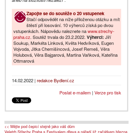
Zapojte se do soutěže o 20 vstupenek
Stačí odpovědět na níže přiloženou otázku a mít
štěstí při losování. 10 výherců získá po dvou
vstupenkách. Nápovědu naleznete na
www.strechy-
praha.cz
. Soutěž trvala do 23.2.2022.
Výherci:
Jiří
Soukup, Markéta Linková, Květa Hedvíková, Eugen
Vojvoda, Jitka Chemišincová, Josef Remeš, Věra
Holubová, Věra Bajgarová, Martina Vaňková, Kateřina
Ottmarová
14.02.2022
|
redakce Bydlení.cz
Poslat e-mailem
|
Verze pro tisk
<< Mějte pod čepicí stejně jako váš dům
Veletrh Střechy Praha s Festivalem dřeva a nářadí již začátkem března