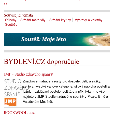
>>
Související témata
Střechy
Střešní materiály
Střešní krytiny
Výstavy a veletrhy
Soutěže
BYDLENÍ.CZ doporučuje
JMP - Studio zdravého spaní®
Značkové matrace a rošty pro dospělé, děti, alergiky,
seniory, vysoké váhové kategorie, široká nabídka postelí a
ložnic, rozkládací postele, polštáře a přikrývky – to vše
najdete v JMP Studiích zdravého spaní® v Praze, Brně a
Valašském Meziříčí.
ROCKWOOL, a.s.