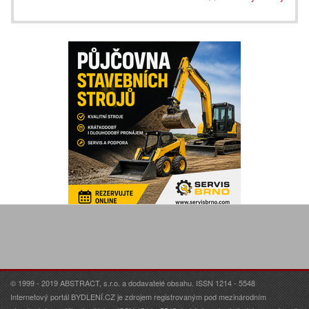
© 1999 - 2019 ABSTRACT, s.r.o. a dodavatelé obsahu. ISSN 1214 - 5548
Internetový portál BYDLENÍ.CZ je zdrojem registrovaným pod mezinárodním