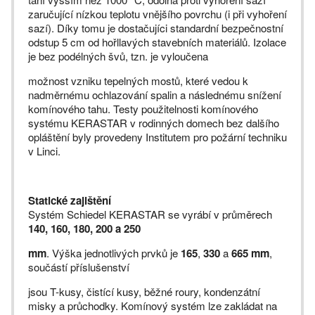
zaručující nízkou teplotu vnějšího povrchu (i při vyhoření
sazí). Díky tomu je dostačujíci standardní bezpečnostní
odstup 5 cm od hořllavých stavebních materiálů. Izolace
je bez podélných švů, tzn. je vyloučena
možnost vzniku tepelných mostů, které vedou k
nadměrnému ochlazování spalin a následnému snížení
komínového tahu. Testy použitelnosti komínového
systému KERASTAR v rodinných domech bez dalšího
opláštění byly provedeny Institutem pro požární techniku
v Linci.
Statické zajištění
Systém Schiedel KERASTAR se vyrábí v průměrech
140, 160, 180, 200 a 250
mm
. Výška jednotlivých prvků je
165
,
330
a
665 mm
,
součástí příslušenství
jsou T-kusy, čistící kusy, běžné roury, kondenzátní
misky a průchodky. Komínový systém lze zakládat na