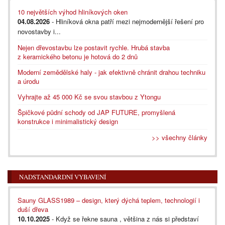
10 největších výhod hliníkových oken
04.08.2026
- Hliníková okna patří mezi nejmodernější řešení pro
novostavby i...
Nejen dřevostavbu lze postavit rychle. Hrubá stavba
z keramického betonu je hotová do 2 dnů
Moderní zemědělské haly - jak efektivně chránit drahou techniku
a úrodu
Vyhrajte až 45 000 Kč se svou stavbou z Ytongu
Špičkové půdní schody od JAP FUTURE, promyšlená
konstrukce i minimalistický design
>> všechny články
NADSTANDARDNÍ VYBAVENÍ
Sauny GLASS1989 – design, který dýchá teplem, technologií i
duší dřeva
10.10.2025
- Když se řekne sauna , většina z nás si představí