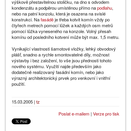
výškově přestavitelnou stoličku, na dno s odvodem
kondenzátu a podpěrou umístěnou přímo na
podlahu
,
nebo na patní konzolu, která je osazena na svislé
konstrukci. Na
fasádě
je třeba kotvit komín vždy po
čtyřech metrech pomocí lůžek a každých osm metrů
pomocí lůžka vyneseného na konzole. Volný přesah
komínu od posledního kotvení může být max. 1,5 metru.
Vynikající vlastnosti šamotové vložky, lehký obvodový
plášť, snadno a rychle smontovatelné díly, možnost
výstavby i bez založení, to vše jsou přednosti tohoto
nového systému. Využití najde především jako
dodatečně realizovaný fasádní komín, nebo jako
výrazný architektonický prvek pro venkovní i vnitřní
použití.
15.03.2005
|
tz
Poslat e-mailem
|
Verze pro tisk