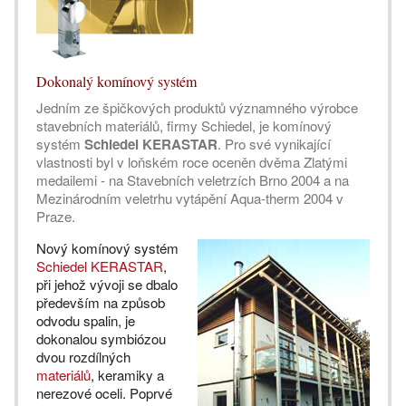
Dokonalý komínový systém
Jedním ze špičkových produktů významného výrobce
stavebních materiálů, firmy Schiedel, je komínový
systém
Schiedel KERASTAR
. Pro své vynikající
vlastnosti byl v loňském roce oceněn dvěma Zlatými
medailemi - na Stavebních veletrzích Brno 2004 a na
Mezinárodním veletrhu vytápění Aqua-therm 2004 v
Praze.
Nový komínový systém
Schiedel KERASTAR
,
při jehož vývoji se dbalo
především na způsob
odvodu spalin, je
dokonalou symbiózou
dvou rozdílných
materiálů
, keramiky a
nerezové oceli. Poprvé