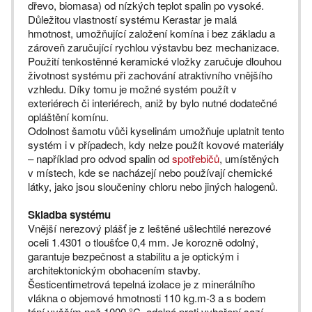
dřevo, biomasa) od nízkých teplot spalin po vysoké.
Důležitou vlastností systému Kerastar je malá
hmotnost, umožňující založení komína i bez základu a
zároveň zaručující rychlou výstavbu bez mechanizace.
Použití tenkostěnné keramické vložky zaručuje dlouhou
životnost systému při zachování atraktivního vnějšího
vzhledu. Díky tomu je možné systém použít v
exteriérech či interiérech, aniž by bylo nutné dodatečné
opláštění komínu.
Odolnost šamotu vůči kyselinám umožňuje uplatnit tento
systém i v případech, kdy nelze použít kovové materiály
– například pro odvod spalin od
spotřebičů
, umístěných
v místech, kde se nacházejí nebo používají chemické
látky, jako jsou sloučeniny chloru nebo jiných halogenů.
Skladba systému
Vnější nerezový plášť je z leštěné ušlechtilé nerezové
oceli 1.4301 o tloušťce 0,4 mm. Je korozně odolný,
garantuje bezpečnost a stabilitu a je optickým i
architektonickým obohacením stavby.
Šesticentimetrová tepelná izolace je z minerálního
vlákna o objemové hmotnosti 110 kg.m-3 a s bodem
tání vyšším než 1000 °C, odolná proti vyhoření sazí