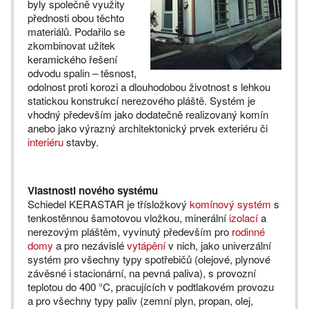
byly společně využity
přednosti obou těchto
materiálů. Podařilo se
zkombinovat užitek
keramického řešení
odvodu spalin – těsnost,
odolnost proti korozi a dlouhodobou životnost s lehkou
statickou konstrukcí nerezového pláště. Systém je
vhodný především jako dodatečně realizovaný komín
anebo jako výrazný architektonický prvek exteriéru či
interiéru
stavby.
Vlastnosti nového systému
Schiedel KERASTAR je třísložkový
komínový systém
s
tenkostěnnou šamotovou vložkou, minerální
izolací
a
nerezovým pláštěm, vyvinutý především pro
rodinné
domy
a pro nezávislé
vytápění
v nich, jako univerzální
systém pro všechny typy spotřebičů (olejové, plynové
závěsné i stacionární, na pevná paliva), s provozní
teplotou do 400 °C, pracujících v podtlakovém provozu
a pro všechny typy paliv (zemní plyn, propan, olej,