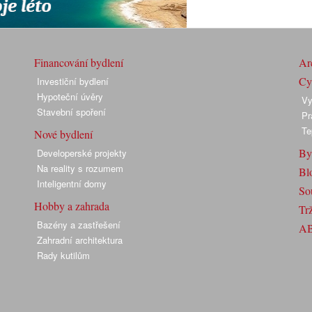
Financování bydlení
Arc
Cyk
Investiční bydlení
Hypoteční úvěry
Vy
Stavební spoření
Pr
Te
Nové bydlení
By
Developerské projekty
Na reality s rozumem
Bl
Inteligentní domy
So
Hobby a zahrada
Trž
Bazény a zastřešení
A
Zahradní architektura
Rady kutilům