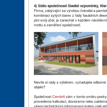
4) Sídlo společnosti Sladké vzpomínky, Wa
Firma, zabývající se výrobou čokolád a pamlsk
kombinaci sytých barev z řady fasádních des
plní svůj účel, je zanechat v každém návštěvn
mottu a zaměření společnosti.
Nevíte si rady s výběrem, vyžadujete odborné
objekt?
Společnost
Cembrit
vám v tomto směru poskytu
provedeme kalkulaci, dovezeme nebo zašleme
všemi technickými informacemi kolem celé skl