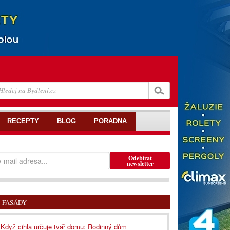
RECEPTY
BLOG
PORADNA
Odebírat
newsletter
FASÁDY
Když cihla určuje tvář domu: Rodinný dům