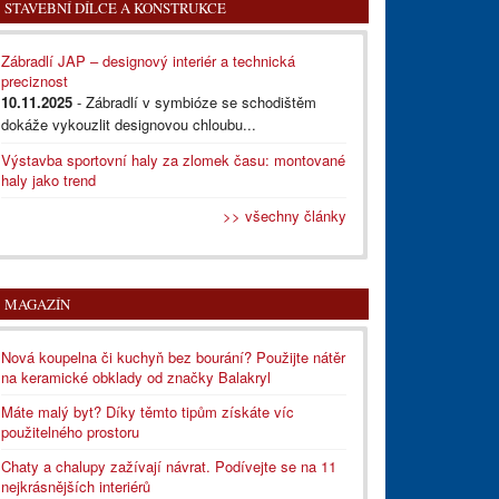
STAVEBNÍ DÍLCE A KONSTRUKCE
Zábradlí JAP – designový interiér a technická
preciznost
10.11.2025
- Zábradlí v symbióze se schodištěm
dokáže vykouzlit designovou chloubu...
Výstavba sportovní haly za zlomek času: montované
haly jako trend
>> všechny články
MAGAZÍN
Nová koupelna či kuchyň bez bourání? Použijte nátěr
na keramické obklady od značky Balakryl
Máte malý byt? Díky těmto tipům získáte víc
použitelného prostoru
Chaty a chalupy zažívají návrat. Podívejte se na 11
nejkrásnějších interiérů