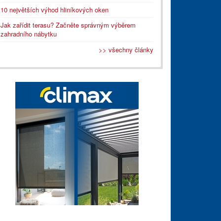
10 největších výhod hliníkových oken
Jak zařídit terasu? Začněte správným výběrem
zahradního nábytku
>> všechny články