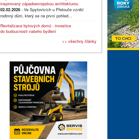
inspirovaný západoevropskou architekturou
02.02.2026
- Ve Spytovicích u Přelouče vznikl
rodinný dům, který se na první pohled...
Revitalizace bytových domů - investice
do budoucnosti vašeho bydlení
>> všechny články