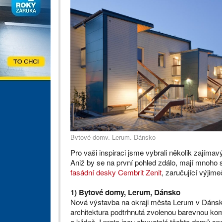
Bytové domy, Lerum, Dánsko
Pro vaši inspiraci jsme vybrali několik zajímav
Aniž by se na první pohled zdálo, mají mnoho 
fasádní desky Cembrit Zenit
, zaručující výjim
1) Bytové domy, Lerum, Dánsko
Nová výstavba na okraji města Lerum v Dánsku
architektura podtrhnutá zvolenou barevnou ko
a klidně. I proto jsou obyvatelé těchto domů sp