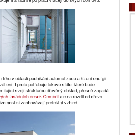
trhu v oblasti podnikání automatizace a řízení energií,
tlení. I proto potřebuje takové sídlo, které bude
 imitující svojí strukturou dřevěný obklad, přesně zapadá
ých fasádních desek Cembrit
ale na rozdíl od dřeva
votnost si zachovávají perfektní vzhled.