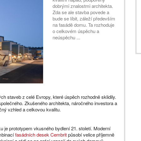
dobrými znalostmi architekta.
Zda se ale stavba povede a
bude se líbit, záleží především
na fasádě domu. Ta rozhoduje
o celkovém úspěchu a
neúspěchu ...
ých staveb z celé Evropy, které úspěch rozhodně sklidily.
společného. Zkušeného architekta, náročného investora a
ečný vzhled a celkovou kvalitu.
 je prototypem vkusného bydlení 21. století. Moderní
mbinací
fasádních desek Cembrit
působí velice příjemně
okojení a rádi se po práci vracejí do svých domovů.