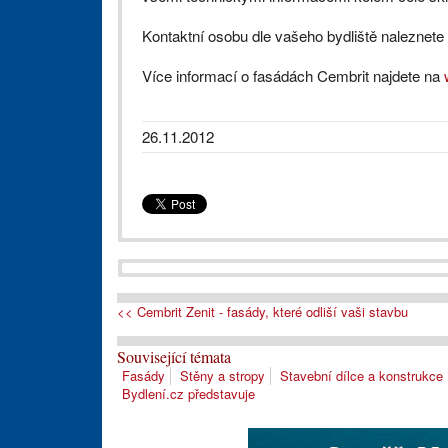
Kontaktní osobu dle vašeho bydliště naleznete
Více informací o fasádách Cembrit najdete na
26.11.2012
<< Cembrit Zenit - fasády, které odliší vaši stavbu
Související témata
Fasády
Stěny a stropy
Stavební dílce a konstrukce
Bydlení.cz představuje