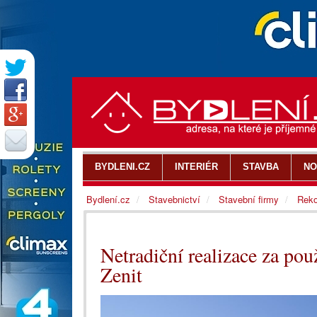
BYDLENI.CZ
INTERIÉR
STAVBA
NO
Bydlení.cz
Stavebnictví
Stavební firmy
Reko
Netradiční realizace za pou
Zenit