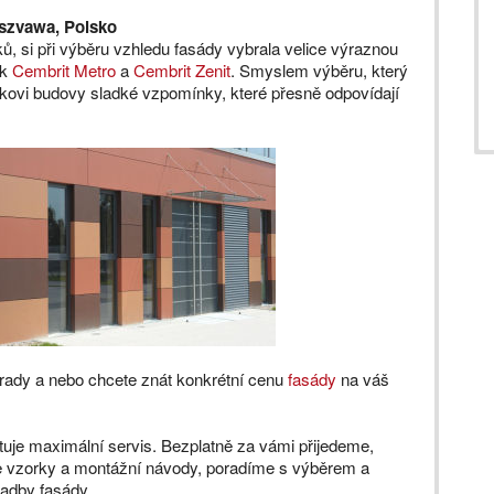
rszvawa, Polsko
ů, si při výběru vzhledu fasády vybrala velice výraznou
ek
Cembrit Metro
a
Cembrit Zenit
. Smyslem výběru, který
íkovi budovy sladké vzpomínky, které přesně odpovídají
 rady a nebo chcete znát konkrétní cenu
fasády
na váš
je maximální servis. Bezplatně za vámi přijedeme,
 vzorky a montážní návody, poradíme s výběrem a
adby fasády.