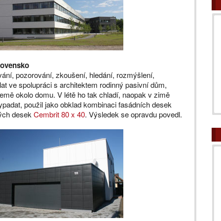
lovensko
vání, pozorování, zkoušení, hledání, rozmýšlení,
lat ve spolupráci s architektem rodinný pasivní dům,
země okolo domu. V létě ho tak chladí, naopak v zimě
vypadat, použil jako obklad kombinaci fasádních desek
ých desek
Cembrit 80 x 40
. Výsledek se opravdu povedl.