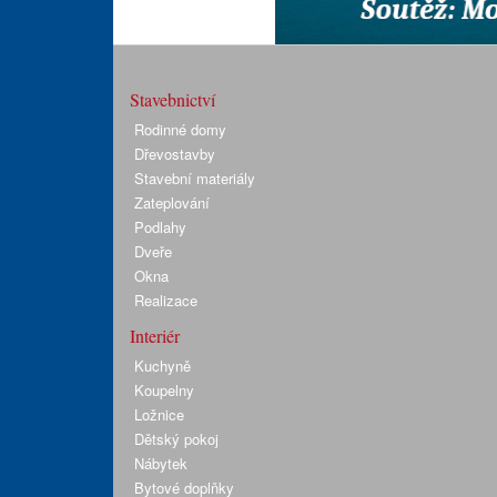
Stavebnictví
Rodinné domy
Dřevostavby
Stavební materiály
Zateplování
Podlahy
Dveře
Okna
Realizace
Interiér
Kuchyně
Koupelny
Ložnice
Dětský pokoj
Nábytek
Bytové doplňky