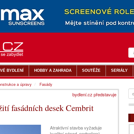
VÉ BYDLENÍ
HOBBY A ZAHRADA
SOUTĚŽE
SERIÁLY
nstrukce a úpravy
Fasády
bydlení.cz představuje
žití fasádních desek Cembrit
Atraktivní stavba vyžaduje
kvalitní nápad, podpořený