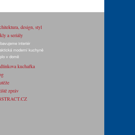
hitektura, design, styl
ly a seriály
bavujeme interiér
aktická moderní kuchyně
plo v domě
dlínkova kuchařka
og
utěže
iště zpráv
BSTRACT.CZ