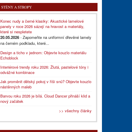
STĚNY A STROPY
Konec nudy a černé klasiky: Akustické lamelové
panely v roce 2026 sázejí na hravost a materiály,
které si nespletete
20.05.2026
- Zapomeňte na uniformní dřevěné lamely
na černém podkladu, které...
Design a ticho v jednom: Objevte kouzlo materiálu
Echoblock
Interiérové trendy roku 2026: Žlutá, pastelové tóny i
odvážné kombinace
Jak proměnit dětský pokoj v říši snů? Objevte kouzlo
nástěnných maleb
Barvou roku 2026 je bílá. Cloud Dancer přináší klid a
nový začátek
>> všechny články