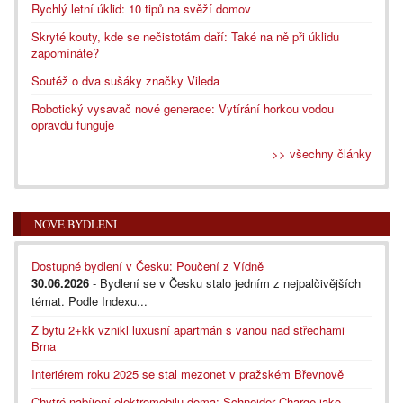
Rychlý letní úklid: 10 tipů na svěží domov
Skryté kouty, kde se nečistotám daří: Také na ně při úklidu
zapomínáte?
Soutěž o dva sušáky značky Vileda
Robotický vysavač nové generace: Vytírání horkou vodou
opravdu funguje
>> všechny články
NOVÉ BYDLENÍ
Dostupné bydlení v Česku: Poučení z Vídně
30.06.2026
- Bydlení se v Česku stalo jedním z nejpalčivějších
témat. Podle Indexu...
Z bytu 2+kk vznikl luxusní apartmán s vanou nad střechami
Brna
Interiérem roku 2025 se stal mezonet v pražském Břevnově
Chytré nabíjení elektromobilu doma: Schneider Charge jako