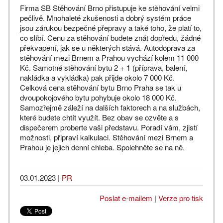
Firma SB Stěhování Brno přistupuje ke stěhování velmi
pečlivě. Mnohaleté zkušenosti a dobrý systém práce
jsou zárukou bezpečné přepravy a také toho, že platí to,
co slíbí. Cenu za stěhování budete znát dopředu, žádné
překvapení, jak se u některých stává. Autodoprava za
stěhování mezi Brnem a Prahou vychází kolem 11 000
Kč. Samotné stěhování bytu 2 + 1 (příprava, balení,
nakládka a vykládka) pak přijde okolo 7 000 Kč.
Celková cena stěhování bytu Brno Praha se tak u
dvoupokojového bytu pohybuje okolo 18 000 Kč.
Samozřejmě záleží na dalších faktorech a na službách,
které budete chtít využít. Bez obav se ozvěte a s
dispečerem proberte vaši představu. Poradí vám, zjistí
možnosti, připraví kalkulaci. Stěhování mezi Brnem a
Prahou je jejich denní chleba. Spolehněte se na ně.
03.01.2023
|
PR
Poslat e-mailem
|
Verze pro tisk