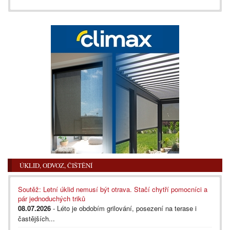
ÚKLID, ODVOZ, ČIŠTĚNÍ
Soutěž: Letní úklid nemusí být otrava. Stačí chytří pomocníci a
pár jednoduchých triků
08.07.2026
- Léto je obdobím grilování, posezení na terase i
častějších...