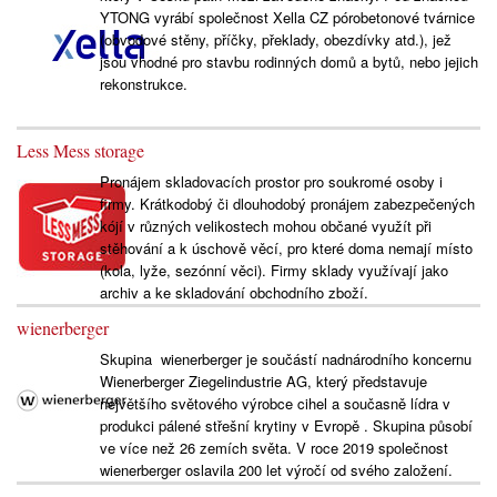
YTONG vyrábí společnost Xella CZ pórobetonové tvárnice
(obvodové stěny, příčky, překlady, obezdívky atd.), jež
jsou vhodné pro stavbu rodinných domů a bytů, nebo jejich
rekonstrukce.
Less Mess storage
Pronájem skladovacích prostor pro soukromé osoby i
firmy. Krátkodobý či dlouhodobý pronájem zabezpečených
kójí v různých velikostech mohou občané využít při
stěhování a k úschově věcí, pro které doma nemají místo
(kola, lyže, sezónní věci). Firmy sklady využívají jako
archiv a ke skladování obchodního zboží.
wienerberger
Skupina wienerberger je součástí nadnárodního koncernu
Wienerberger Ziegelindustrie AG, který představuje
největšího světového výrobce cihel a současně lídra v
produkci pálené střešní krytiny v Evropě . Skupina působí
ve více než 26 zemích světa. V roce 2019 společnost
wienerberger oslavila 200 let výročí od svého založení.