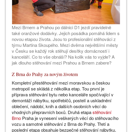
Mezi Brnem a Prahou po dálnici D1 jezdí pravidelně
také oranžové dodávky. Jejich posádka pomáhá lidem s
novou etapou života. Jsou to profesionální stěhováci z
týmu Martina Skoupého. Mezi dvěma největšími městy
v Česku se každý rok stěhují desítky domácností i
kanceláří. Co to vše obnáší? Na kolik vás to vyjde? A
jak dlouho stěhování mezi Prahou a Brnem zabere?
Z Brna do Prahy za novým životem
Kompletní přestěhování mezi moravskou a českou
metropolí se skládá z několika etap. Tou první je
příprava stěhování bytu nebo kanceláře spočívající v
demontáži nábytku, spotřebičů, postelí a uskladnění
oblečení, nádobí, knih a dalších osobních věcí do
vhodných přepravních boxů. Druhá etapa
stěhování
Brno
Praha je vynesení veškerých věcí do stěhovacího
vozu a samotné stěhování z Brna do Prahy. Třetí a
poslední etapa obsahuje bezpečné stěhování nábytku,