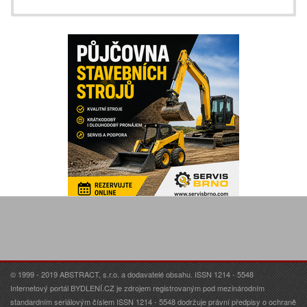
© 1999 - 2019 ABSTRACT, s.r.o. a dodavatelé obsahu. ISSN 1214 - 5548
Internetový portál BYDLENÍ.CZ je zdrojem registrovaným pod mezinárodním
standardním seriálovým číslem ISSN 1214 - 5548 dodržuje právní předpisy o ochraně