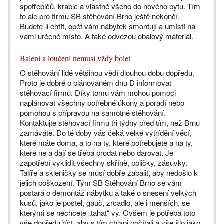
spotřebičů, krabic a vlastně všeho do nového bytu. Tím
to ale pro firmu SB stěhování Brno ještě nekončí.
Budete-li chtít, opět vám nábytek smontují a umístí na
vámi určené místo. A také odvezou obalový materiál.
Balení a loučení nemusí vždy bolet
O stěhování lidé většinou vědí dlouhou dobu dopředu.
Proto je dobré o plánovaném dnu D informovat
stěhovací firmu. Díky tomu vám mohou pomoci
naplánovat všechny potřebné úkony a poradí nebo
pomohou s přípravou na samotné stěhování.
Kontaktujte stěhovací firmu tři týdny před tím, než Brnu
zamáváte. Do té doby vás čeká velké vytřídění věcí,
které máte doma, a to na ty, které potřebujete a na ty,
které ne a dají se třeba prodat nebo darovat. Je
zapotřebí vyklidit všechny skříně, poličky, zásuvky.
Talíře a skleničky se musí dobře zabalit, aby nedošlo k
jejich poškození. Tým SB Stěhování Brno se vám
postará o demontáž nábytku a také o snesení velkých
kusů, jako je postel, gauč, zrcadlo, ale i menších, se
kterými se nechcete „tahat“ vy. Ovšem je potřeba toto
vše dopředu říct, aby s tím chlapi počítali a vše šlo jako