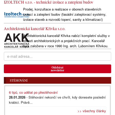
IZOLTECH s.r.o. - technické izolace a zateplení budov
Prodej, konzultace a realizace v oborech stavebních
izolací a zateplení budov (fasádní zateplovací systémy,
izolace staveb a rozvodů topení, sanity a klimatizací)
Architektonická kancelář Křivka s.r.o.
Architektonická kancelář Křivka nabízí kompletní služby v
oblasti architektonických a projekčních prací. Kancelář
byla založena v roce 1990 Ing. arch. Lubomírem Křivkou.
Odebírat
newsletter
STĚHOVÁNÍ
6 tipů, co udělat po přestěhování
28.01.2026
- Stěhování nekončí ve chvíli, kdy donesete poslední
krabici. Právě...
>> všechny články