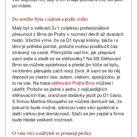
po másle.
Do nového bytu s radostí a podle svého
Malý byt o velikosti 2+1 zvládnou profesionálové
přesunout z Brna do Prahy v rozmezí devíti až dvanácti
hodin. Všichni víme, že na D1 bývají kolony, takže i s
těmi je potřeba počítat, protože mohou prodloužit čas
strávený na cestě. Přemýšlíte nad tím, jak přepravit
sami sebe a sladit se se stěhováky? Na SB Stěhování
Brno se můžete spolehnout a předat jim klíče od bytu,
ve kterém plánujete začít nový život. A sami se do něj
dopravit po vlastní ose, autem, vlakem, spolujízdou, je
to na vás. Na trase
stěhování Praha Brno
můžete i
ušetřit. Protože se jedná o jednu z nejčastějších
stěhovacích tras, oranžové dodávky jezdí po D1 často.
S firmou Martina Skoupého se můžete domluvit tak, že
pokud to bude možné, odvezou vaše věci společně s
další várkou jiné domácnosti. Stačí se jen zeptat a firma
bude hledat veškeré možnosti.
O vaše věci a nábytek se postarají profíci