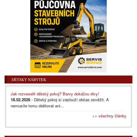
DĚTSKÝ NÁBYTEK
Jak rozveselit dětský pokoj? Barvy dokážou divy!
18.02.2026
- Dětský pokoj si zaslouží občas osvěžit. A
nemusíte tomu obětovat ani...
>> všechny články