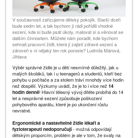
V současnosti zařizujeme dětský pokojík. Starší dceři
bude sedm let, a tak bychom jí rádi pořídili vhodné
sezení, kde si bude psát úkoly, malovat si a věnovat se
dalším činnostem. Můžete nám poradit, kde bychom
sehnali pracovní židli, která jí zajistí zdravé sezení a
zároveň s ní nějaký ten rok poroste? Ludmila Márová,
Jihlava
Výběr správné židle je u dětí nesmírně důležitý, jak u
malých školáků, tak i u teenagerů a studentů, kteří bez
pohybu u počítače a za stolem tráví mnohdy více hodin
než dospělí. Výzkumy uvádí, že je to i více než
14
hodin denně
! Hlavní tělesný vývoj dítěte probíhá do 14
let a nesprávné sezení způsobuje poškození
pohybového aparátu, které je po ukončení růstu
nevratné.
Ergonomické a nastavitelné židle lékaři a
fyzioterapeuti nedoporučují
- možná odpovídají
dětským proporcím, problém je ale v tom, že svaly na