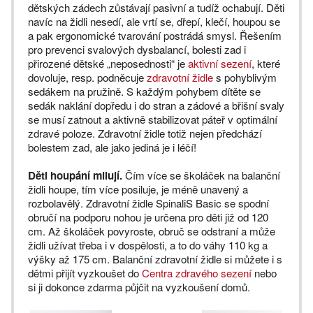
dětských zádech zůstávají pasivní a tudíž ochabují. Děti
navíc na židli nesedí, ale vrtí se, dřepí, klečí, houpou se
a pak ergonomické tvarování postrádá smysl. Řešením
pro prevenci svalových dysbalancí, bolesti zad i
přirozené dětské „neposednosti“ je
aktivní sezení
, které
dovoluje, resp. podněcuje
zdravotní židle
s pohyblivým
sedákem na pružině. S každým pohybem dítěte se
sedák naklání dopředu i do stran a zádové a břišní svaly
se musí zatnout a aktivně stabilizovat páteř v optimální
zdravé poloze. Zdravotní židle totiž nejen předchází
bolestem zad, ale jako jediná je i léčí!
Děti houpání milují.
Čím více se školáček na balanční
židli houpe, tím více posiluje, je méně unavený a
rozbolavělý. Zdravotní židle SpinaliS Basic se spodní
obručí na podporu nohou je určena pro děti již od 120
cm. Až školáček povyroste, obruč se odstraní a může
židli užívat třeba i v dospělosti, a to do váhy 110 kg a
výšky až 175 cm. Balanční zdravotní židle si můžete i s
dětmi přijít vyzkoušet do
Centra zdravého sezení
nebo
si ji dokonce zdarma půjčit na vyzkoušení domů.