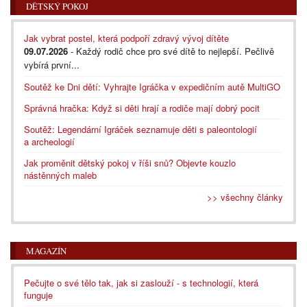
DĚTSKÝ POKOJ
Jak vybrat postel, která podpoří zdravý vývoj dítěte
09.07.2026
- Každý rodič chce pro své dítě to nejlepší. Pečlivě
vybírá první...
Soutěž ke Dni dětí: Vyhrajte Igráčka v expedičním autě MultiGO
Správná hračka: Když si děti hrají a rodiče mají dobrý pocit
Soutěž: Legendární Igráček seznamuje děti s paleontologií
a archeologií
Jak proměnit dětský pokoj v říši snů? Objevte kouzlo
nástěnných maleb
>> všechny články
MAGAZÍN
Pečujte o své tělo tak, jak si zaslouží - s technologií, která
funguje