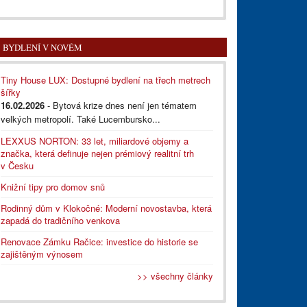
BYDLENÍ V NOVÉM
Tiny House LUX: Dostupné bydlení na třech metrech
šířky
16.02.2026
- Bytová krize dnes není jen tématem
velkých metropolí. Také Lucembursko...
LEXXUS NORTON: 33 let, miliardové objemy a
značka, která definuje nejen prémiový realitní trh
v Česku
Knižní tipy pro domov snů
Rodinný dům v Klokočné: Moderní novostavba, která
zapadá do tradičního venkova
Renovace Zámku Račice: investice do historie se
zajištěným výnosem
>> všechny články