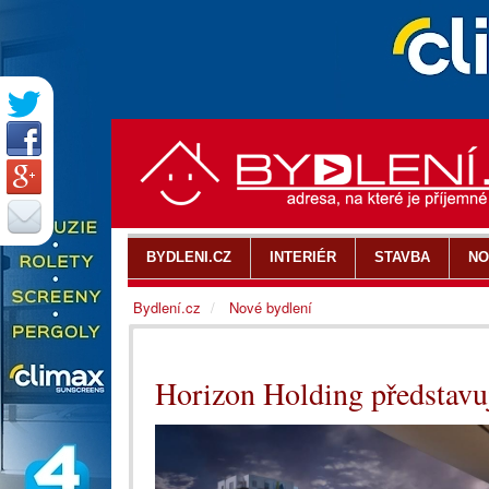
BYDLENI.CZ
INTERIÉR
STAVBA
NO
Bydlení.cz
Nové bydlení
Horizon Holding představu