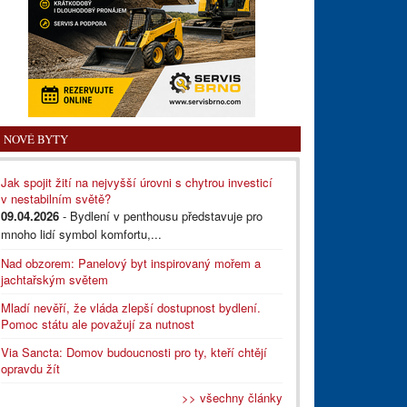
NOVÉ BYTY
Jak spojit žití na nejvyšší úrovni s chytrou investicí
v nestabilním světě?
09.04.2026
- Bydlení v penthousu představuje pro
mnoho lidí symbol komfortu,...
Nad obzorem: Panelový byt inspirovaný mořem a
jachtařským světem
Mladí nevěří, že vláda zlepší dostupnost bydlení.
Pomoc státu ale považují za nutnost
Via Sancta: Domov budoucnosti pro ty, kteří chtějí
opravdu žít
>> všechny články