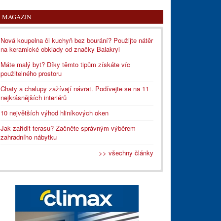
MAGAZÍN
Nová koupelna či kuchyň bez bourání? Použijte nátěr
na keramické obklady od značky Balakryl
Máte malý byt? Díky těmto tipům získáte víc
použitelného prostoru
Chaty a chalupy zažívají návrat. Podívejte se na 11
nejkrásnějších interiérů
10 největších výhod hliníkových oken
Jak zařídit terasu? Začněte správným výběrem
zahradního nábytku
>> všechny články