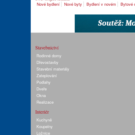
Nové bydlení
Nové byty
Bydlení v novém
Bytové
Stavebnictví
Rodinné domy
Dřevostavby
Stavební materiály
Zateplování
Podlahy
Dveře
Okna
Realizace
Interiér
Kuchyně
Koupelny
Ložnice