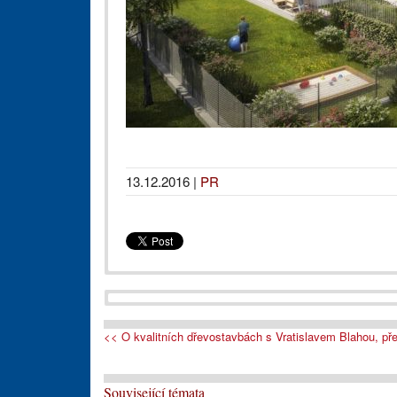
13.12.2016
|
PR
<< O kvalitních dřevostavbách s Vratislavem Blahou, 
Související témata