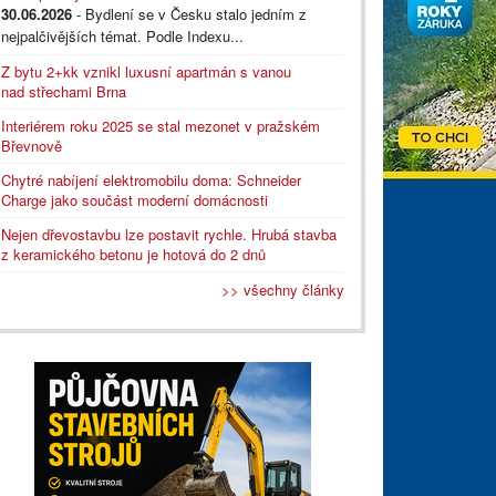
30.06.2026
- Bydlení se v Česku stalo jedním z
nejpalčivějších témat. Podle Indexu...
Z bytu 2+kk vznikl luxusní apartmán s vanou
nad střechami Brna
Interiérem roku 2025 se stal mezonet v pražském
Břevnově
Chytré nabíjení elektromobilu doma: Schneider
Charge jako součást moderní domácnosti
Nejen dřevostavbu lze postavit rychle. Hrubá stavba
z keramického betonu je hotová do 2 dnů
>> všechny články