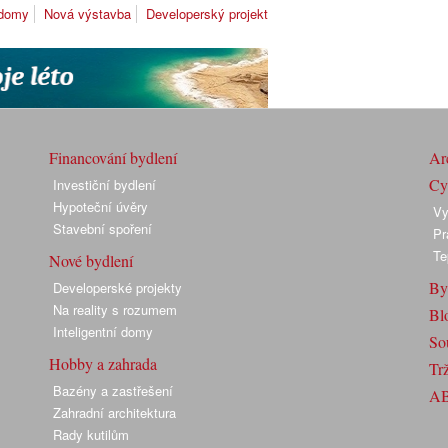
 domy
Nová výstavba
Developerský projekt
Financování bydlení
Arc
Cyk
Investiční bydlení
Hypoteční úvěry
Vy
Stavební spoření
Pr
Te
Nové bydlení
By
Developerské projekty
Na reality s rozumem
Bl
Inteligentní domy
So
Hobby a zahrada
Trž
Bazény a zastřešení
A
Zahradní architektura
Rady kutilům