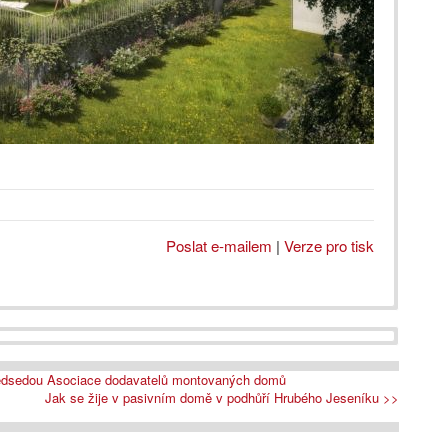
Poslat e-mailem
|
Verze pro tisk
předsedou Asociace dodavatelů montovaných domů
Jak se žije v pasivním domě v podhůří Hrubého Jeseníku >>