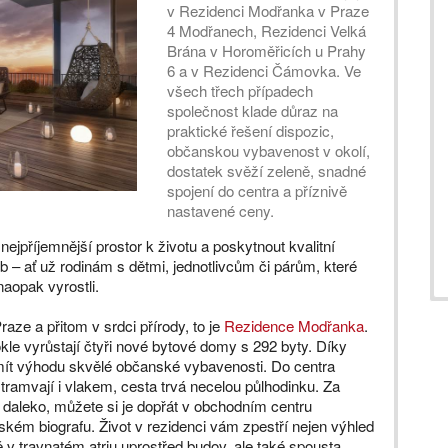
v Rezidenci Modřanka v Praze
4 Modřanech, Rezidenci Velká
Brána v Horoměřicích u Prahy
6 a v Rezidenci Čámovka. Ve
všech třech případech
společnost klade důraz na
praktické řešení dispozic,
občanskou vybavenost v okolí,
dostatek svěží zeleně, snadné
spojení do centra a příznivě
nastavené ceny.
 nejpříjemnější prostor k životu a poskytnout kvalitní
 – ať už rodinám s dětmi, jednotlivcům či párům, které
naopak vyrostli.
raze a přitom v srdci přírody, to je
Rezidence Modřanka
.
le vyrůstají čtyři nové bytové domy s 292 byty. Díky
u mít výhodu skvělé občanské vybavenosti. Do centra
amvají i vlakem, cesta trvá necelou půlhodinku. Za
t daleko, můžete si je dopřát v obchodním centru
m biografu. Život v rezidenci vám zpestří nejen výhled
 v travnatém atriu uprostřed budov, ale také spousta