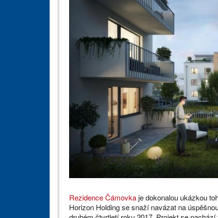
Rezidence Čámovka
je dokonalou ukázkou toh
Horizon Holding se snaží navázat na úspěšnou 
druhém čtvrtletí roku 2017. Projekt se nachází