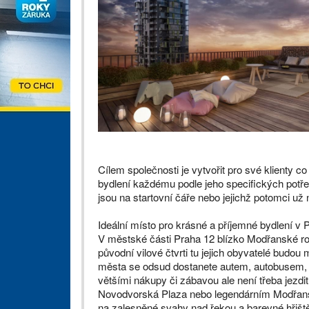
Cílem společnosti je vytvořit pro své klienty co
bydlení každému podle jeho specifických potřeb
jsou na startovní čáře nebo jejichž potomci už 
Ideální místo pro krásné a příjemné bydlení v P
V městské části Praha 12 blízko Modřanské rok
původní vilové čtvrti tu jejich obyvatelé budo
města se odsud dostanete autem, autobusem, tr
většími nákupy či zábavou ale není třeba jezdi
Novodvorská Plaza nebo legendárním Modřanské
na zalesněné svahy nad řekou a barevné hřiště