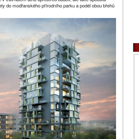
ýlety do modřanského přírodního parku a podél obou břehů