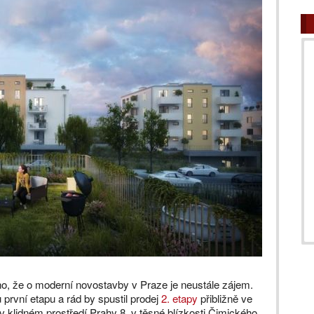
o, že o moderní novostavby v Praze je neustále zájem.
první etapu a rád by spustil prodej
2. etapy
přibližně ve
 v klidném prostředí Prahy 8, v těsné blízkosti Čimického