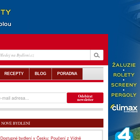
RECEPTY
BLOG
PORADNA
Odebírat
newsletter
NOVÉ BYDLENÍ
Dostupné bydlení v Česku: Poučení z Vídně