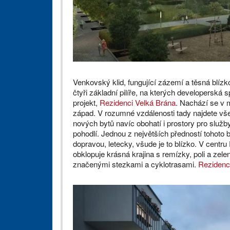
Venkovský klid, fungující zázemí a těsná blí
čtyři základní pilíře, na kterých developerská
projekt,
Rezidenci Velká Brána
. Nachází se v 
západ. V rozumné vzdálenosti tady najdete vš
nových bytů navíc obohatí i prostory pro služ
pohodlí. Jednou z největších předností tohoto 
dopravou, letecky, všude je to blízko. V centr
obklopuje krásná krajina s remízky, poli a zele
značenými stezkami a cyklotrasami.
Rezidenc