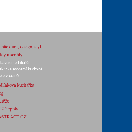
hitektura, design, styl
ly a seriály
bavujeme interiér
aktická moderní kuchyně
plo v domě
dlínkova kuchařka
og
utěže
iště zpráv
BSTRACT.CZ