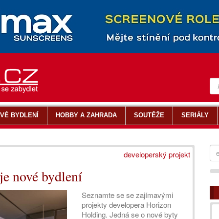
VÉ BYDLENÍ
HOBBY A ZAHRADA
SOUTĚŽE
SERIÁLY
developerský projekt
je nové bydlení
Seznamte se se zajímavými
projekty developera Horizon
Holding. Jedná se o nové byty