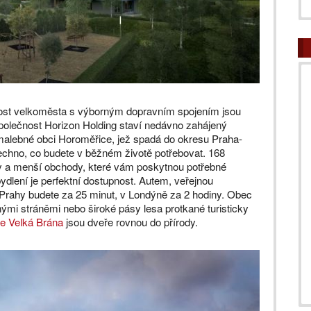
zkost velkoměsta s výborným dopravním spojením jsou
 společnost Horizon Holding staví nedávno zahájený
malebné obci Horoměřice, jež spadá do okresu Praha-
echno, co budete v běžném životě potřebovat. 168
by a menší obchody, které vám poskytnou potřebné
bydlení je perfektní dostupnost. Autem, veřejnou
u Prahy budete za 25 minut, v Londýně za 2 hodiny. Obec
nými stráněmi nebo široké pásy lesa protkané turisticky
e Velká Brána
jsou dveře rovnou do přírody.