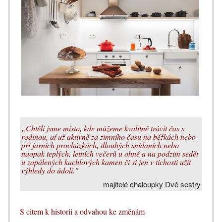
„Chtěli jsme místo, kde můžeme kvalitně trávit čas s
rodinou, ať už aktivně za zimního času na běžkách nebo
při jarních procházkách, dlouhých snídaních nebo
naopak teplých, letních večerů u ohně a na podzim sedět
u zapálených kachlových kamen či si jen v tichosti užít
výhledy do údolí."
majitelé chaloupky Dvě sestry
S citem k historii a odvahou ke změnám