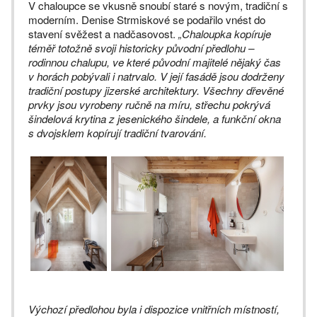
V chaloupce se vkusně snoubí staré s novým, tradiční s
moderním. Denise Strmiskové se podařilo vnést do
stavení svěžest a nadčasovost.
„Chaloupka kopíruje
téměř totožně svoji historicky původní předlohu –
rodinnou chalupu, ve které původní majitelé nějaký čas
v horách pobývali i natrvalo. V její fasádě jsou dodrženy
tradiční postupy jizerské architektury. Všechny dřevěné
prvky jsou vyrobeny ručně na míru, střechu pokrývá
šindelová krytina z jesenického šindele, a funkční okna
s dvojsklem kopírují tradiční tvarování.
Výchozí předlohou byla i dispozice vnitřních místností,