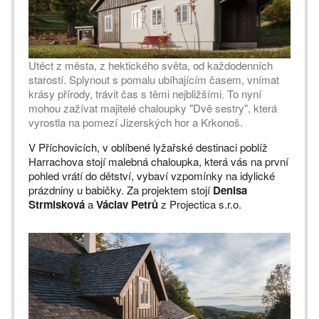
Utéct z města, z hektického světa, od každodenních
starostí. Splynout s pomalu ubíhajícím časem, vnímat
krásy přírody, trávit čas s těmi nejbližšími. To nyní
mohou zažívat majitelé chaloupky "Dvě sestry", která
vyrostla na pomezí Jizerských hor a Krkonoš.
V Příchovicích, v oblíbené lyžařské destinaci poblíž
Harrachova stojí malebná chaloupka, která vás na první
pohled vrátí do dětství, vybaví vzpomínky na idylické
prázdniny u babičky. Za projektem stojí
Denisa
Strmisková
a
Václav Petrů
z Projectica s.r.o.