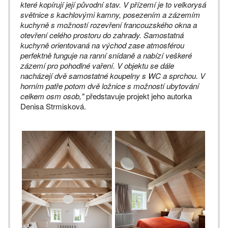
které kopírují její původní stav. V přízemí je to velkorysá
světnice s kachlovými kamny, posezením a zázemím
kuchyně s možností rozevření francouzského okna a
otevření celého prostoru do zahrady. Samostatná
kuchyně orientovaná na východ zase atmosférou
perfektně funguje na ranní snídaně a nabízí veškeré
zázemí pro pohodlné vaření. V objektu se dále
nacházejí dvě samostatné koupelny s WC a sprchou. V
horním patře potom dvě ložnice s možností ubytování
celkem osm osob,"
představuje projekt jeho autorka
Denisa Strmisková.