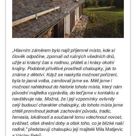
„Hlavním záměrem bylo najít příjemné místo, kde si
člověk odpočine, zpomalí od rušných všedních dnů,
užije si krásný čas s rodinou, přáteli a i krásy okolní
krajiny. Podobně přívětivé prostředí chaloupky, jak to
známe z dětství. Když se naskytla možnost pořízení,
byla to jasná volba, zamilovali jsme se. Měli jsme i
možnost nahlédnout do historie tohoto místa, který nám
původní majitelka vyprávěla, do teď jsme v kontaktu a
navštěvuje nás. Možná, že i její vzpomínky ovlivnily
celý budoucí charakter chaloupky, do tohoto místa jsme
chtěli promítnout jednak zachování původu, tradic,
řemesla, lokálnosti a současně tomu vdechnout novost,
svěžest, otisk dnešní doby a otisk toho, co je blízké naší
rodině,"
představují chaloupku její majitelé
Mila Matijevic
.
a Václav Petrů