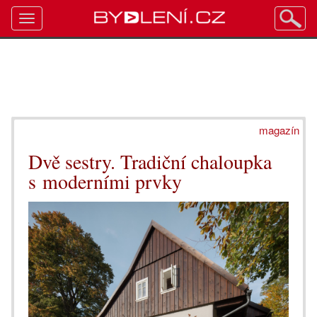
Toggle
navigation
magazín
Dvě sestry. Tradiční chaloupka
s moderními prvky