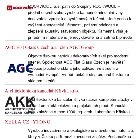
ROCKWOOL, a.s. patří do Skupiny ROCKWOOL –
předního světového výrobce kamenné minerální vlny –
dodavatele výrobků a systémových řešení, které vedou k
zvýšení energetické účinnosti, požární odolnosti a
zlepšení akustiky stavebních objektů. Kamenná vlna je
přírodním materiálem, je recyklovatelná a šetrná k přírodě
AGC Flat Glass Czech a.s., člen AGC Group
Objevte širokou nabídku dekorativních skel pro moderní
interiér. Společnost AGC Flat Glass Czech je největší
výrobce plochého skla a jeho aplikací ve střední a
východní Evropě - vyrábí funkční skla pro architekturu a
skla pro interiér.
Architektonická kancelář Křivka s.r.o.
Architektonická kancelář Křivka nabízí kompletní služby v
oblasti architektonických a projekčních prací. Kancelář
byla založena v roce 1990 Ing. arch. Lubomírem Křivkou.
XELLA CZ | YTONG
Výrobce inovativního a ekologického stavebního materiálu,
který v Česku patří mezi zavedené značky. Pod značkou