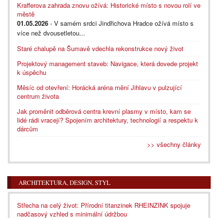
Krafferova zahrada znovu ožívá: Historické místo s novou rolí ve
městě
01.05.2026
- V samém srdci Jindřichova Hradce ožívá místo s
více než dvousetletou...
Staré chalupě na Šumavě vdechla rekonstrukce nový život
Projektový management staveb: Navigace, která dovede projekt
k úspěchu
Měsíc od otevření: Horácká aréna mění Jihlavu v pulzující
centrum života
Jak proměnit odběrová centra krevní plasmy v místo, kam se
lidé rádi vracejí? Spojením architektury, technologií a respektu k
dárcům
>> všechny články
ARCHITEKTURA, DESIGN, STYL
Střecha na celý život: Přírodní titanzinek RHEINZINK spojuje
nadčasový vzhled s minimální údržbou