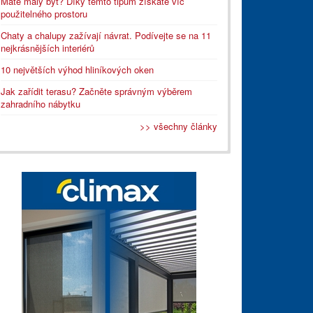
Máte malý byt? Díky těmto tipům získáte víc
použitelného prostoru
Chaty a chalupy zažívají návrat. Podívejte se na 11
nejkrásnějších interiérů
10 největších výhod hliníkových oken
Jak zařídit terasu? Začněte správným výběrem
zahradního nábytku
>> všechny články