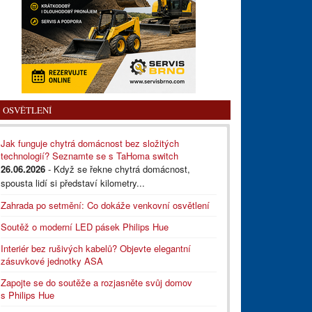
OSVĚTLENÍ
Jak funguje chytrá domácnost bez složitých
technologií? Seznamte se s TaHoma switch
26.06.2026
- Když se řekne chytrá domácnost,
spousta lidí si představí kilometry...
Zahrada po setmění: Co dokáže venkovní osvětlení
Soutěž o moderní LED pásek Philips Hue
Interiér bez rušivých kabelů? Objevte elegantní
zásuvkové jednotky ASA
Zapojte se do soutěže a rozjasněte svůj domov
s Philips Hue