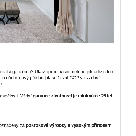
ro další generace? Ukazujeme našim dětem, jak udržitelně
de o učebnicový příklad jak snižovat CO2 v ovzduší
e.
 dospělosti. Vždyť
garance životnosti je minimálně 25 let
y označeny za
pokrokové výrobky s vysokým přínosem