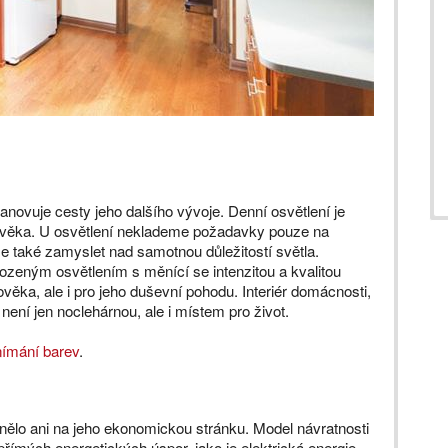
anovuje cesty jeho dalšího vývoje. Denní osvětlení je
věka. U osvětlení neklademe požadavky pouze na
se také zamyslet nad samotnou důležitostí světla.
irozeným osvětlením s měnící se intenzitou a kvalitou
ověka, ale i pro jeho duševní pohodu. Interiér domácnosti,
není jen noclehárnou, ale i místem pro život.
nímání barev
.
nělo ani na jeho ekonomickou stránku. Model návratnosti
římých energetických úspor, jako je elektrická energie,