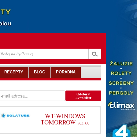
RECEPTY
BLOG
PORADNA
Odebírat
newsletter
WT-WINDOWS
TOMORROW s.r.o.