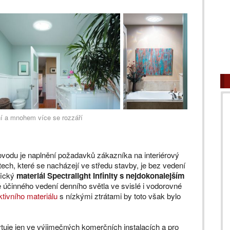
ní a mnohem více se rozzáří
lovodu je naplnění požadavků zákazníka na interiérový
ech, které se nacházejí ve středu stavby, je bez vedení
fický
materiál Spectralight Infinity s nejdokonalejším
 účinného vedení denního světla ve svislé i vodorovné
ktivního materiálu
s nízkými ztrátami by toto však bylo
tuje jen ve výjimečných komerčních instalacích a pro