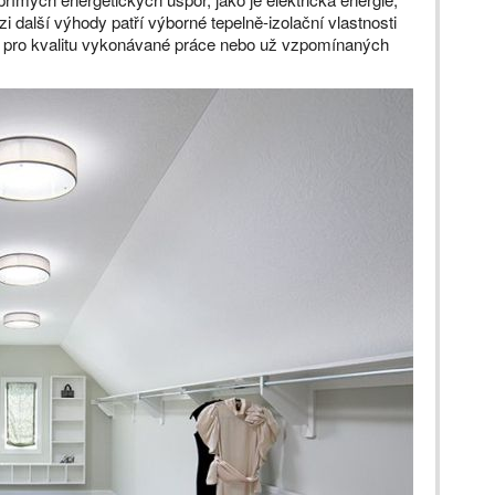
 další výhody patří výborné tepelně-izolační vlastnosti
s pro kvalitu vykonávané práce nebo už vzpomínaných