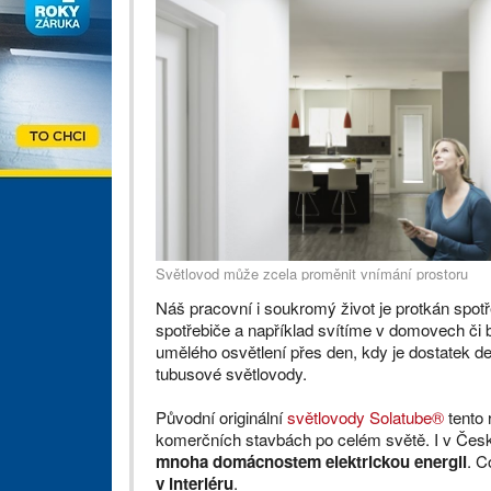
Světlovod může zcela proměnit vnímání prostoru
Náš pracovní i soukromý život je protkán spo
spotřebiče a například svítíme v domovech či
umělého osvětlení přes den, kdy je dostatek den
tubusové světlovody.
Původní originální
světlovody Solatube®
tento 
komerčních stavbách po celém světě. I v České
mnoha domácnostem elektrickou energii
. C
v interiéru
.