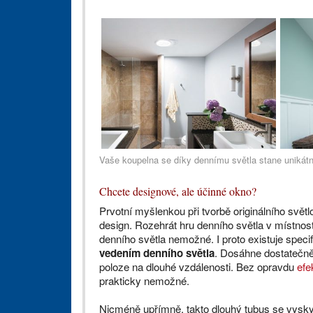
Vaše koupelna se díky dennímu světla stane unikát
Chcete designové, ale účinné okno?
Prvotní myšlenkou při tvorbě originálního svět
design. Rozehrát hru denního světla v místnost
denního světla nemožné. I proto existuje speci
vedením denního světla
. Dosáhne dostatečně
poloze na dlouhé vzdálenosti. Bez opravdu
efe
prakticky nemožné.
Nicméně upřímně, takto dlouhý tubus se vysky