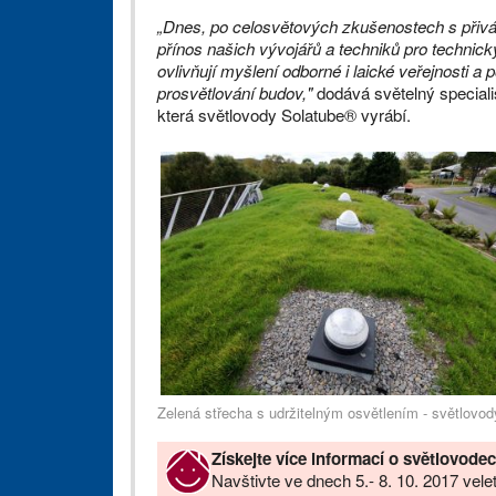
„Dnes, po celosvětových zkušenostech s přivá
přínos našich vývojářů a techniků pro technick
ovlivňují myšlení odborné i laické veřejnosti a
prosvětlování budov,"
dodává světelný speciali
která světlovody Solatube® vyrábí.
Zelená střecha s udržitelným osvětlením - světlovod
Získejte více informací o světlovod
Navštivte ve dnech 5.- 8. 10. 2017 ve