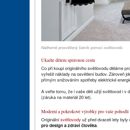
Nádherně prosvětlený šatník pomocí světlovodů
Ukažte dětem správnou cestu
Co při koupi originálního světlovodu děláme p
vyřešit náklady na osvětlení budov. Zároveň j
přímým snižováním spotřeby elektrické energi
A veřte tomu, že i vaše děti užijí světlovod i v
(záruka na materiál 20 let).
Moderní a pokrokové výrobky pro vaše pohodlí
Originální
světlovody
už před dvaceti lety byl
pro design a zdraví člověka
.