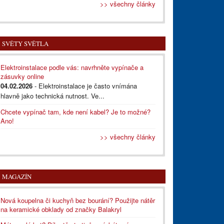
>> všechny články
SVĚTY SVĚTLA
Elektroinstalace podle vás: navrhněte vypínače a
zásuvky online
04.02.2026
- Elektroinstalace je často vnímána
hlavně jako technická nutnost. Ve...
Chcete vypínač tam, kde není kabel? Je to možné?
Ano!
>> všechny články
MAGAZÍN
Nová koupelna či kuchyň bez bourání? Použijte nátěr
na keramické obklady od značky Balakryl