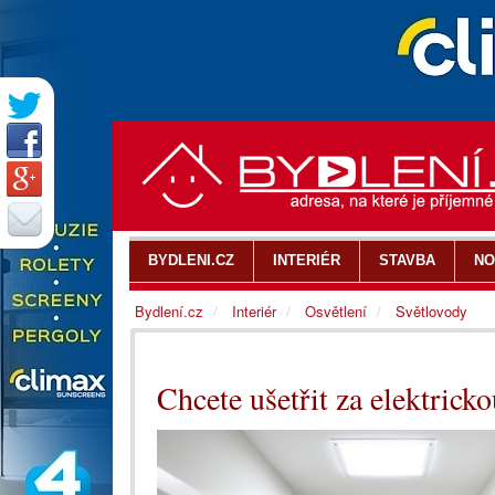
BYDLENI.CZ
INTERIÉR
STAVBA
NO
Bydlení.cz
Interiér
Osvětlení
Světlovody
Chcete ušetřit za elektricko