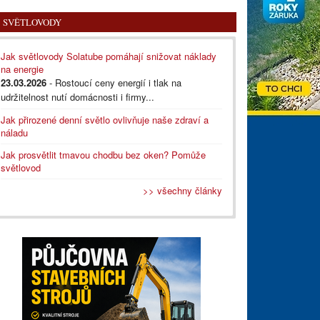
SVĚTLOVODY
Jak světlovody Solatube pomáhají snižovat náklady
na energie
23.03.2026
- Rostoucí ceny energií i tlak na
udržitelnost nutí domácnosti i firmy...
Jak přirozené denní světlo ovlivňuje naše zdraví a
náladu
Jak prosvětlit tmavou chodbu bez oken? Pomůže
světlovod
>> všechny články