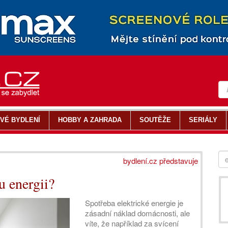
VÉ BYDLENÍ
HOBBY A ZAHRADA
SOUTĚŽE
SERIÁLY
bydlení.cz představuje
u energii?
Spotřeba elektrické energie je
zásadní náklad domácnosti, ale
víte, že například za svícení