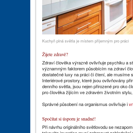
Kuchyň plná světla je místem příjemným pro práci
Žijete zdravě?
Zdraví člověka výrazně ovlivňuje psychiku a st
významným faktorem působícím na zdraví člo
dostatečné luxy na práci či čtení, ale musíme 
Interiérové prostory, které jsou ovlivňovány př
denního světla, jsou nejen přirozené pro oko čl
pro člověka žijícím ve zdravém životním stylu, 
Správné působení na organismus ovlivňuje i
v
Spočítat si úsporu je snadné!
Při návrhu originálního světlovodu se nezapom
takovéto investice musí zahrnovat zohlednění p