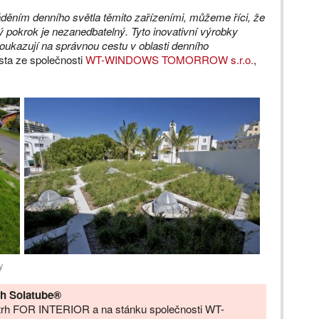
děním denního světla těmito zařízeními, můžeme říci, že
ý pokrok je nezanedbatelný. Tyto inovativní výrobky
 poukazují na správnou cestu v oblasti denního
sta ze společnosti
WT-WINDOWS TOMORROW s.r.o.
,
y
ech Solatube®
letrh FOR INTERIOR a na stánku společnosti WT-