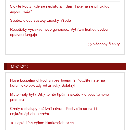
Skryté kouty, kde se nečistotám daří: Také na ně při úklidu
zapomínáte?
Soutěž o dva sušáky značky Vileda
Robotický vysavač nové generace: Vytírání horkou vodou
opravdu funguje
>> všechny články
MAGAZÍN
Nová koupelna či kuchyň bez bourání? Použijte nátěr na
keramické obklady od značky Balakryl
Máte malý byt? Díky těmto tipům získáte víc použitelného
prostoru
Chaty a chalupy zažívají návrat. Podívejte se na 11
nejkrásnějších interiérů
10 největších výhod hliníkových oken