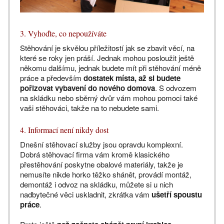
3. Vyhoďte, co nepoužíváte
Stěhování je skvělou příležitostí jak se zbavit věcí, na
které se roky jen práší. Jednak mohou posloužit ještě
někomu dalšímu, jednak budete mít při stěhování méně
práce a především
dostatek místa, až si budete
pořizovat vybavení do nového domova
. S odvozem
na skládku nebo sběrný dvůr vám mohou pomoci také
vaši stěhováci, takže na to nebudete sami.
4. Informací není nikdy dost
Dnešní stěhovací služby jsou opravdu komplexní.
Dobrá stěhovací firma vám kromě klasického
přestěhování poskytne obalové materiály, takže je
nemusíte nikde horko těžko shánět, provádí montáž,
demontáž i odvoz na skládku, můžete si u nich
nadbytečné věci uskladnit, zkrátka vám
ušetří spoustu
práce
.