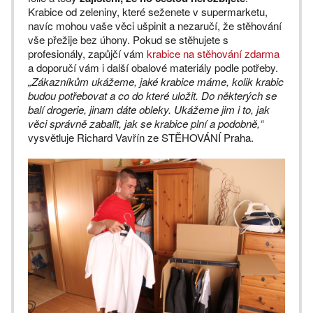
Krabice od zeleniny, které seženete v supermarketu,
navíc mohou vaše věci ušpinit a nezaručí, že stěhování
vše přežije bez úhony. Pokud se stěhujete s
profesionály, zapůjčí vám
krabice na stěhování zdarma
a doporučí vám i další obalové materiály podle potřeby.
„Zákazníkům ukážeme, jaké krabice máme, kolik krabic
budou potřebovat a co do které uložit. Do některých se
balí drogerie, jinam dáte obleky. Ukážeme jim i to, jak
věci správně zabalit, jak se krabice plní a podobně,“
vysvětluje Richard Vavřín ze STĚHOVÁNÍ Praha.