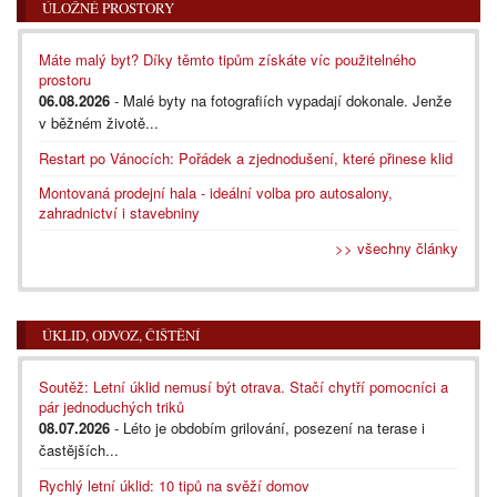
ÚLOŽNÉ PROSTORY
Máte malý byt? Díky těmto tipům získáte víc použitelného
prostoru
06.08.2026
- Malé byty na fotografiích vypadají dokonale. Jenže
v běžném životě...
Restart po Vánocích: Pořádek a zjednodušení, které přinese klid
Montovaná prodejní hala - ideální volba pro autosalony,
zahradnictví i stavebniny
>> všechny články
ÚKLID, ODVOZ, ČIŠTĚNÍ
Soutěž: Letní úklid nemusí být otrava. Stačí chytří pomocníci a
pár jednoduchých triků
08.07.2026
- Léto je obdobím grilování, posezení na terase i
častějších...
Rychlý letní úklid: 10 tipů na svěží domov