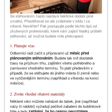
Se stěhováním často nastává hektické období plné
zmatků. Přestěhovat se ale zvládnete v klidu i za
víkend. Nevěříte? Pak postupujte podle těchto tipů od
zkušených profesionálů, které vám zajistí hladký průběh
stěhování, až možná budete mile překvapeni.
1. Plánujte včas
Odborníci radí začít s přípravami už
měsíc před
plánovaným stěhováním
. Budete tak mít dostatek
času na průzkum trhu, zajištění všeho potřebného a
zamluvení vhodného termínu. To platí především v
případě, že se stěhujete do jiného města či země nebo
ve vytíženějším termínu (například o víkendu na konci
měsíce).
2. Zvolte vhodné obalové materiály
Některé věci můžete naházet do tašek, jiné (například
vázy či nádobí) vyžadují pečlivé zabalení do bublinkové
fólie a tedy
zajištění, že ho cestou nerozbijete
.