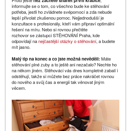
Proto ještě
než začnete shánět první krabice
,
informujte se o tom, co všechno bude ke stěhování
potřeba, jestli ho zvládnete svépomocí a zda nebude
lepší přivolat zkušenou pomoc. Nejjednodušší je
konzultace s profesionály, kteří vám připraví optimální
řešení na míru. Nebo si rovnou přečtěte
rozhovor se zástupci STĚHOVÁNÍ Praha, kde
odpovídají na
nejčastější otázky o stěhování
, a budete
mít jasno.
Malý tip na konec a co jste možná nevěděli:
Máte
stěhování plné zuby a to ještě ani nezačalo? Nechte ho
na někom jiném. Stěhováci vás dnes kompletně zabalí i
odstěhují, takže si můžete bez práce nakráčet rovnou
do nového a svůj čas a energii tak věnovat jiným
věcem.