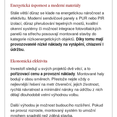
Energetická úspornost a moderní materiály
Stále větší důraz se klade na energetickou náročnost a
efektivitu. Moderní sendvičové panely s PUR nebo PIR
izolací, důraz přerušování tepelných mostů, kvalitní
okenní systémy či možnost integrace fotovoltaických
panelů na střechu posouvají montované stavby do
kategorie nízkoenergetických objektů.
Díky tomu mají
provozovatelé nízké náklady na vytápění, chlazení i
údržbu.
Ekonomická efektivita
Investoři sledují u svých projektů dvě věcí, a to
pořizovací cenu a provozní náklady
. Montované haly
bodují v obou směrech. Přestože nejde vždy o
nejlevnější řešení na metr čtvereční, jejich životnost,
rychlá návratnost a minimální nároky na údržbu z nich
dělají dlouhodobě velmi výhodnou volbu.
Další výhodou je možnost budoucího rozšíření. Pokud
se provoz rozroste, montovaný systém to umožní
mnohem snadněji než zděná stavba.