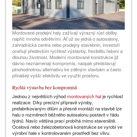
Montované prodejní haly zažívají výrazný růst obliby
napříč mnoha odvětvími. Ať už se jedná o autosalony,
zahradnická centra nebo prodejny stavebnin, investoři
oceňují především rychlost výstavby, flexibilitu řešení a
dlouhou životnost. Moderní montované konstrukce již
dávno neznamenají kompromis, naopak představují
plnohodnotnou alternativu ke zděným stavbám a často
přinášejí vyšší efektivitu ve využití prostoru.
Rychlá výstavba bez kompromisů
Jednou z největších výhod
montovaných hal
je rychlost
realizace. Díky precizní přípravě výroby,
prefabrikovaným dílům a přesné montáži na stavbě lze
halu o rozměrech běžného autosalonu postavit v řádu
týdnů. Navíc většina prací probíhá mimo staveniště.
Ocelová nebo železobetonová konstrukce se vyrobí ve
výrobní hale v kontrolovaném prostředí bez vlivu