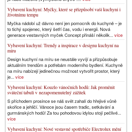
Vybavení kuchyní: Myčky, které se přizpůsobí vaší kuchyni i
životnímu tempu
Myčka nádobí už dávno není jen pomocník do kuchyně – je
to tichý spojenec, který šetří čas, vodu i energii. Nová
generace vestavných myček Concept přináší několik...
více
Vybavení kuchyní: Trendy a inspirace v designu kuchyní na
míru
Design kuchyní na míru se neustále vyvíjí a přizpůsobuje
aktuálním trendům a potřebám moderního bydlení. Kuchyně
na míru nabízejí jedinečnou možnost vytvořit prostor, který
je...
více
Vybavení kuchyní: Kouzlo vánočních hodů: Jak proměnit
sváteční tabuli v nezapomenutelný zážitek
S příchodem prosince se náš svět zahalí do hřejivé vůně
skořice a jehličí. Vánoce jsou časem tradic, setkávání a
gurmánských hodů! Za tou pohodovou idylou stojí pečlivé...
více
Vybavení kuchyní: Nové vestavné spotřebiče Electrolux mění