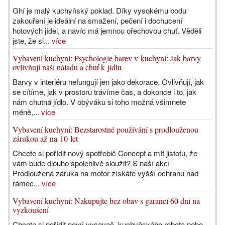
Ghí je malý kuchyňský poklad. Díky vysokému bodu
zakouření je ideální na smažení, pečení i dochucení
hotových jídel, a navíc má jemnou ořechovou chuť. Věděli
jste, že si...
více
Vybavení kuchyní: Psychologie barev v kuchyni: Jak barvy
ovlivňují naši náladu a chuť k jídlu
Barvy v interiéru nefungují jen jako dekorace. Ovlivňují, jak
se cítíme, jak v prostoru trávíme čas, a dokonce i to, jak
nám chutná jídlo. V obýváku si toho možná všimnete
méně,...
více
Vybavení kuchyní: Bezstarostné používání s prodlouženou
zárukou až na 10 let
Chcete si pořídit nový spotřebič Concept a mít jistotu, že
vám bude dlouho spolehlivě sloužit? S naší akcí
Prodloužená záruka na motor získáte vyšší ochranu nad
rámec...
více
Vybavení kuchyní: Nakupujte bez obav s garancí 60 dní na
vyzkoušení
Chcete si pořídit nový vysavač, kuchyňského robota nebo