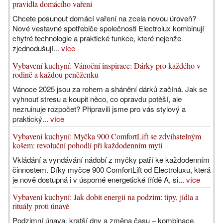
pravidla domácího vaření
Chcete posunout domácí vaření na zcela novou úroveň?
Nové vestavné spotřebiče společnosti Electrolux kombinují
chytré technologie a praktické funkce, které nejenže
zjednodušují...
více
Vybavení kuchyní: Vánoční inspirace: Dárky pro každého v
rodině a každou peněženku
Vánoce 2025 jsou za rohem a shánění dárků začíná. Jak se
vyhnout stresu a koupit něco, co opravdu potěší, ale
nezruinuje rozpočet? Připravili jsme pro vás stylový a
praktický...
více
Vybavení kuchyní: Myčka 900 ComfortLift se zdvihatelným
košem: revoluční pohodlí při každodenním mytí
Vkládání a vyndávání nádobí z myčky patří ke každodenním
činnostem. Díky myčce 900 ComfortLift od Electroluxu, která
je nově dostupná i v úsporné energetické třídě A, si...
více
Vybavení kuchyní: Jak dobít energii na podzim: tipy, jídla a
rituály proti únavě
Podzimní únava, kratší dny a změna času – kombinace,