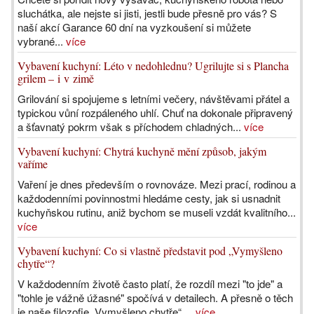
sluchátka, ale nejste si jisti, jestli bude přesně pro vás? S
naší akcí Garance 60 dní na vyzkoušení si můžete
vybrané...
více
Vybavení kuchyní: Léto v nedohlednu? Ugrilujte si s Plancha
grilem – i v zimě
Grilování si spojujeme s letními večery, návštěvami přátel a
typickou vůní rozpáleného uhlí. Chuť na dokonale připravený
a šťavnatý pokrm však s příchodem chladných...
více
Vybavení kuchyní: Chytrá kuchyně mění způsob, jakým
vaříme
Vaření je dnes především o rovnováze. Mezi prací, rodinou a
každodenními povinnostmi hledáme cesty, jak si usnadnit
kuchyňskou rutinu, aniž bychom se museli vzdát kvalitního...
více
Vybavení kuchyní: Co si vlastně představit pod „Vymyšleno
chytře“?
V každodenním životě často platí, že rozdíl mezi "to jde" a
"tohle je vážně úžasné" spočívá v detailech. A přesně o těch
je naše filozofie „Vymyšleno chytře“....
více