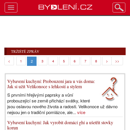
Toggle
navigation
TRŽIŠTĚ ZPRÁV
2
<
1
3
4
5
6
7
8
>
>>
Vybavení kuchyní: Probouzení jara u vás doma:
Jak si užít Velikonoce s lehkostí a stylem
S prvními hřejivými paprsky a vůní
probouzející se země přichází svátky, které
jsou oslavou nového života a radosti. Velikonoce už dávno
nejsou jen o tradiční pomlázce, ale...
více
Vybavení kuchyní: Jak vyrobit domácí ghí a ušetřit stovky
korun