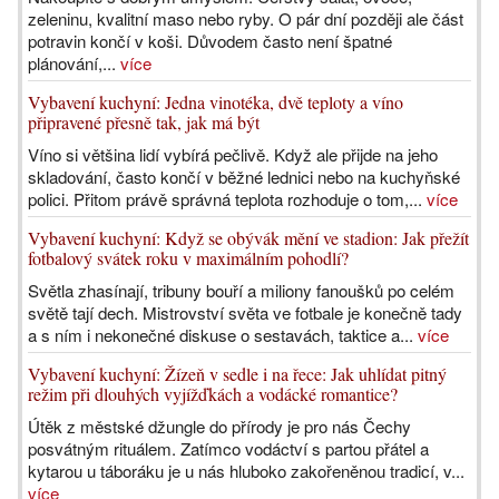
zeleninu, kvalitní maso nebo ryby. O pár dní později ale část
potravin končí v koši. Důvodem často není špatné
plánování,...
více
Vybavení kuchyní: Jedna vinotéka, dvě teploty a víno
připravené přesně tak, jak má být
Víno si většina lidí vybírá pečlivě. Když ale přijde na jeho
skladování, často končí v běžné lednici nebo na kuchyňské
polici. Přitom právě správná teplota rozhoduje o tom,...
více
Vybavení kuchyní: Když se obývák mění ve stadion: Jak přežít
fotbalový svátek roku v maximálním pohodlí?
Světla zhasínají, tribuny bouří a miliony fanoušků po celém
světě tají dech. Mistrovství světa ve fotbale je konečně tady
a s ním i nekonečné diskuse o sestavách, taktice a...
více
Vybavení kuchyní: Žízeň v sedle i na řece: Jak uhlídat pitný
režim při dlouhých vyjížďkách a vodácké romantice?
Útěk z městské džungle do přírody je pro nás Čechy
posvátným rituálem. Zatímco vodáctví s partou přátel a
kytarou u táboráku je u nás hluboko zakořeněnou tradicí, v...
více