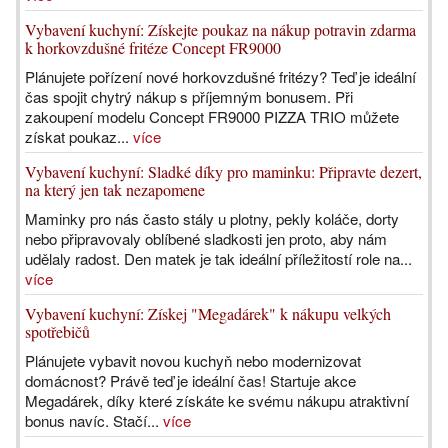
Vybavení kuchyní: Získejte poukaz na nákup potravin zdarma
k horkovzdušné fritéze Concept FR9000
Plánujete pořízení nové horkovzdušné fritézy? Teď je ideální
čas spojit chytrý nákup s příjemným bonusem. Při
zakoupení modelu Concept FR9000 PIZZA TRIO můžete
získat poukaz...
více
Vybavení kuchyní: Sladké díky pro maminku: Připravte dezert,
na který jen tak nezapomene
Maminky pro nás často stály u plotny, pekly koláče, dorty
nebo připravovaly oblíbené sladkosti jen proto, aby nám
udělaly radost. Den matek je tak ideální příležitostí role na...
více
Vybavení kuchyní: Získej "Megadárek" k nákupu velkých
spotřebičů
Plánujete vybavit novou kuchyň nebo modernizovat
domácnost? Právě teď je ideální čas! Startuje akce
Megadárek, díky které získáte ke svému nákupu atraktivní
bonus navíc. Stačí...
více