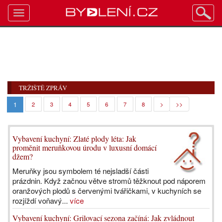
Toggle
navigation
TRŽIŠTĚ ZPRÁV
1
2
3
4
5
6
7
8
>
>>
Vybavení kuchyní: Zlaté plody léta: Jak
proměnit meruňkovou úrodu v luxusní domácí
džem?
Meruňky jsou symbolem té nejsladší části
prázdnin. Když začnou větve stromů těžknout pod náporem
oranžových plodů s červenými tvářičkami, v kuchyních se
rozjíždí voňavý...
více
Vybavení kuchyní: Grilovací sezona začíná: Jak zvládnout