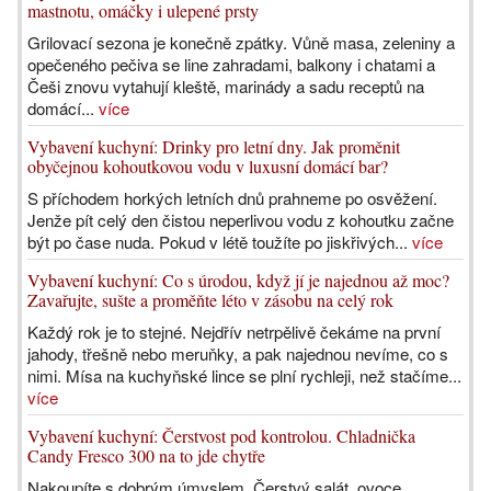
mastnotu, omáčky i ulepené prsty
Grilovací sezona je konečně zpátky. Vůně masa, zeleniny a
opečeného pečiva se line zahradami, balkony i chatami a
Češi znovu vytahují kleště, marinády a sadu receptů na
domácí...
více
Vybavení kuchyní: Drinky pro letní dny. Jak proměnit
obyčejnou kohoutkovou vodu v luxusní domácí bar?
S příchodem horkých letních dnů prahneme po osvěžení.
Jenže pít celý den čistou neperlivou vodu z kohoutku začne
být po čase nuda. Pokud v létě toužíte po jiskřivých...
více
Vybavení kuchyní: Co s úrodou, když jí je najednou až moc?
Zavařujte, sušte a proměňte léto v zásobu na celý rok
Každý rok je to stejné. Nejdřív netrpělivě čekáme na první
jahody, třešně nebo meruňky, a pak najednou nevíme, co s
nimi. Mísa na kuchyňské lince se plní rychleji, než stačíme...
více
Vybavení kuchyní: Čerstvost pod kontrolou. Chladnička
Candy Fresco 300 na to jde chytře
Nakoupíte s dobrým úmyslem. Čerstvý salát, ovoce,