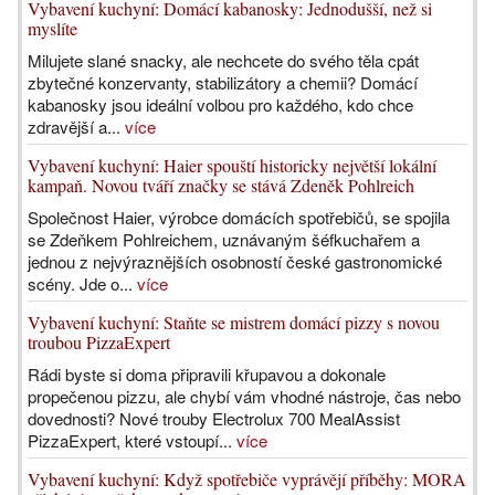
Vybavení kuchyní: Domácí kabanosky: Jednodušší, než si
myslíte
Milujete slané snacky, ale nechcete do svého těla cpát
zbytečné konzervanty, stabilizátory a chemii? Domácí
kabanosky jsou ideální volbou pro každého, kdo chce
zdravější a...
více
Vybavení kuchyní: Haier spouští historicky největší lokální
kampaň. Novou tváří značky se stává Zdeněk Pohlreich
Společnost Haier, výrobce domácích spotřebičů, se spojila
se Zdeňkem Pohlreichem, uznávaným šéfkuchařem a
jednou z nejvýraznějších osobností české gastronomické
scény. Jde o...
více
Vybavení kuchyní: Staňte se mistrem domácí pizzy s novou
troubou PizzaExpert
Rádi byste si doma připravili křupavou a dokonale
propečenou pizzu, ale chybí vám vhodné nástroje, čas nebo
dovednosti? Nové trouby Electrolux 700 MealAssist
PizzaExpert, které vstoupí...
více
Vybavení kuchyní: Když spotřebiče vyprávějí příběhy: MORA