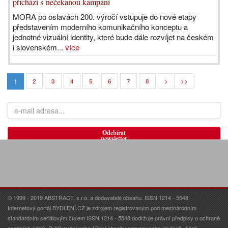
přichází s nečekanou kampaní
MORA po oslavách 200. výročí vstupuje do nové etapy
představením moderního komunikačního konceptu a
jednotné vizuální identity, které bude dále rozvíjet na českém
i slovenském...
více
1
2
3
4
5
6
7
8
>
>>
Odebírat
newsletter
© 1999 - 2019 ABSTRACT, s.r.o. a dodavatelé obsahu. ISSN 1214 - 5548
Internetový portál BYDLENÍ.CZ je zdrojem registrovaným pod mezinárodním
standardním seriálovým číslem ISSN 1214 - 5548 dodržuje právní předpisy o ochraně