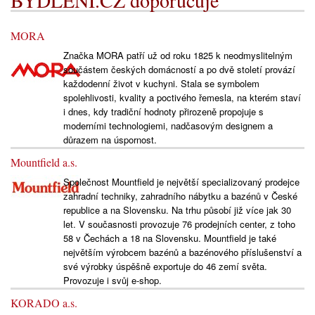
BYDLENÍ.CZ doporučuje
MORA
Značka MORA patří už od roku 1825 k neodmyslitelným
součástem českých domácností a po dvě století provází
každodenní život v kuchyni. Stala se symbolem
spolehlivosti, kvality a poctivého řemesla, na kterém staví
i dnes, kdy tradiční hodnoty přirozeně propojuje s
moderními technologiemi, nadčasovým designem a
důrazem na úspornost.
Mountfield a.s.
Společnost Mountfield je největší specializovaný prodejce
zahradní techniky, zahradního nábytku a bazénů v České
republice a na Slovensku. Na trhu působí již více jak 30
let. V současnosti provozuje 76 prodejních center, z toho
58 v Čechách a 18 na Slovensku. Mountfield je také
největším výrobcem bazénů a bazénového příslušenství a
své výrobky úspěšně exportuje do 46 zemí světa.
Provozuje i svůj e-shop.
KORADO a.s.