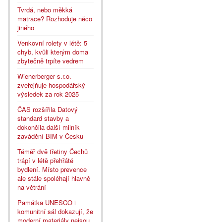
Tvrdá, nebo měkká
matrace? Rozhoduje něco
jiného
Venkovní rolety v létě: 5
chyb, kvůli kterým doma
zbytečně trpíte vedrem
Wienerberger s.r.o.
zveřejňuje hospodářský
výsledek za rok 2025
ČAS rozšířila Datový
standard stavby a
dokončila další milník
zavádění BIM v Česku
Téměř dvě třetiny Čechů
trápí v létě přehřáté
bydlení. Místo prevence
ale stále spoléhají hlavně
na větrání
Památka UNESCO i
komunitní sál dokazují, že
moderní materiály nejsou