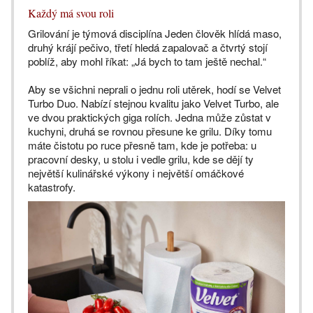
Každý má svou roli
Grilování je týmová disciplína Jeden člověk hlídá maso,
druhý krájí pečivo, třetí hledá zapalovač a čtvrtý stojí
poblíž, aby mohl říkat: „Já bych to tam ještě nechal.“
Aby se všichni neprali o jednu roli utěrek, hodí se Velvet
Turbo Duo. Nabízí stejnou kvalitu jako Velvet Turbo, ale
ve dvou praktických giga rolích. Jedna může zůstat v
kuchyni, druhá se rovnou přesune ke grilu. Díky tomu
máte čistotu po ruce přesně tam, kde je potřeba: u
pracovní desky, u stolu i vedle grilu, kde se dějí ty
největší kulinářské výkony i největší omáčkové
katastrofy.