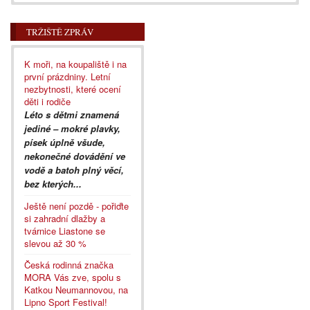
TRŽIŠTĚ ZPRÁV
K moři, na koupaliště i na
první prázdniny. Letní
nezbytnosti, které ocení
děti i rodiče
Léto s dětmi znamená
jediné – mokré plavky,
písek úplně všude,
nekonečné dovádění ve
vodě a batoh plný věcí,
bez kterých...
Ještě není pozdě - pořiďte
si zahradní dlažby a
tvárnice Liastone se
slevou až 30 %
Česká rodinná značka
MORA Vás zve, spolu s
Katkou Neumannovou, na
Lipno Sport Festival!