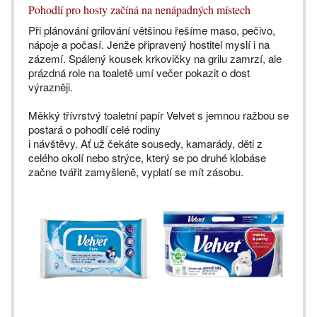
Pohodlí pro hosty začíná na nenápadných místech
Při plánování grilování většinou řešíme maso, pečivo,
nápoje a počasí. Jenže připravený hostitel myslí i na
zázemí. Spálený kousek krkovičky na grilu zamrzí, ale
prázdná role na toaletě umí večer pokazit o dost
výrazněji.
Měkký třívrstvý toaletní papír Velvet s jemnou ražbou se
postará o pohodlí celé rodiny
i návštěvy. Ať už čekáte sousedy, kamarády, děti z
celého okolí nebo strýce, který se po druhé klobáse
začne tvářit zamyšleně, vyplatí se mít zásobu.