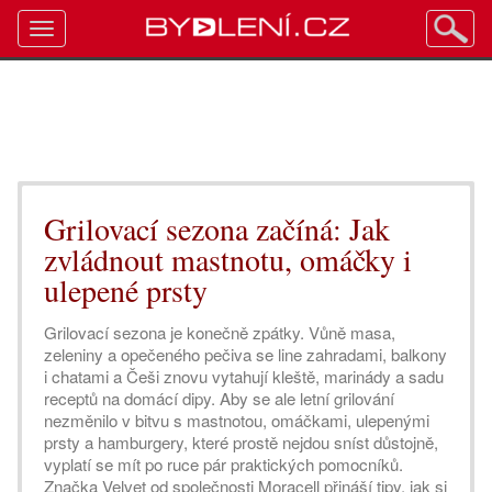
Toggle
navigation
Grilovací sezona začíná: Jak
zvládnout mastnotu, omáčky i
ulepené prsty
Grilovací sezona je konečně zpátky. Vůně masa,
zeleniny a opečeného pečiva se line zahradami, balkony
i chatami a Češi znovu vytahují kleště, marinády a sadu
receptů na domácí dipy. Aby se ale letní grilování
nezměnilo v bitvu s mastnotou, omáčkami, ulepenými
prsty a hamburgery, které prostě nejdou sníst důstojně,
vyplatí se mít po ruce pár praktických pomocníků.
Značka Velvet od společnosti Moracell přináší tipy, jak si