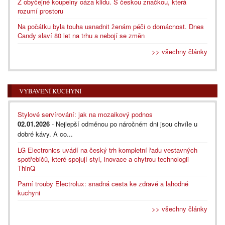
Z obyčejné koupelny oáza klidu. S českou značkou, která
rozumí prostoru
Na počátku byla touha usnadnit ženám péči o domácnost. Dnes
Candy slaví 80 let na trhu a nebojí se změn
>> všechny články
VYBAVENÍ KUCHYNÍ
Stylové servírování: jak na mozaikový podnos
02.01.2026
- Nejlepší odměnou po náročném dni jsou chvíle u
dobré kávy. A co...
LG Electronics uvádí na český trh kompletní řadu vestavných
spotřebičů, které spojují styl, inovace a chytrou technologii
ThinQ
Parní trouby Electrolux: snadná cesta ke zdravé a lahodné
kuchyni
>> všechny články