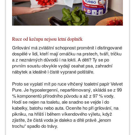
Ruce od kečupu nejsou letní doplněk
Grilování má zvláštní schopnost proměnit i distingované
dospělé v lidi, kteří mají omáčku na prstech, tváři, tričku
a z neznámých důvodů i na lokti. A děti? Ty se po
prvním soustu obvykle vydají osahat psa, zahradní
nábytek a ideálně i čistě vyprané polštáře.
Proto se vyplatí mít po ruce vlhčený toaletní papír Velvet
Pure. Je hypoalergenní, neparfémovaný, skládá se z 99
% komponentů přírodního původu a až z 97 % vody.
Hodí se nejen na toaletu, ale snadno se vejde i do
kabelky, batohu nebo auta. Oceníte ho při grilování, na
pikniku, na hřišti i během víkendového výletu, když
zjistíte, že čistá voda je daleko a dítě právě „jenom
trochu“ spadlo do trávy.