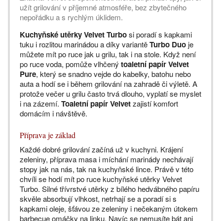
užít grilování v příjemné atmosféře, bez zbytečného
nepořádku a s rychlým úklidem.
Kuchyňské utěrky Velvet Turbo
si poradí s kapkami
tuku i rozlitou marinádou a díky variantě
Turbo Duo
je
můžete mít po ruce jak u grilu, tak i na stole. Když není
po ruce voda, pomůže vlhčený
toaletní papír Velvet
Pure
, který se snadno vejde do kabelky, batohu nebo
auta a hodí se i během grilování na zahradě či výletě. A
protože večer u grilu často trvá dlouho, vyplatí se myslet
i na zázemí.
Toaletní papír Velvet
zajistí komfort
domácím i návštěvě.
Příprava je základ
Každé dobré grilování začíná už v kuchyni. Krájení
zeleniny, příprava masa i míchání marinády nechávají
stopy jak na nás, tak na kuchyňské lince. Právě v této
chvíli se hodí mít po ruce kuchyňské utěrky Velvet
Turbo. Silné třívrstvé utěrky z bílého hedvábného papíru
skvěle absorbují vlhkost, netrhají se a poradí si s
kapkami oleje, šťávou ze zeleniny i nečekaným útokem
barbecue omáčky na linku. Navíc se nemusíte bát ani