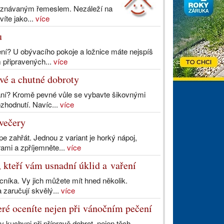
ě uznávaným řemeslem. Nezáleží na
víte jako...
více
u
avení? U obývacího pokoje a ložnice máte nejspíš
 připravených...
více
vé a chutné dobroty
ání? Kromě pevné vůle se vybavte šikovnými
zhodnutí. Navíc...
více
 večery
pe zahřát. Jednou z variant je horký nápoj,
ami a zpříjemněte...
více
 kteří vám usnadní úklid a vaření
íka. Vy jich můžete mít hned několik.
 zaručují skvělý...
více
eré oceníte nejen při vánočním pečení
 kuchyni při přípravě dobrot, nejen těch