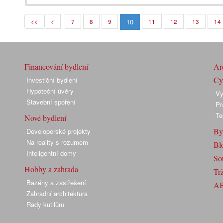
10
<<
<
7
8
9
11
12
13
14
Financování bydlení
Arc
Cyk
Investiční bydlení
Hypoteční úvěry
Vy
Stavební spoření
Pr
Te
Nové bydlení
By
Developerské projekty
Na reality s rozumem
Bl
Inteligentní domy
So
Hobby a zahrada
Trž
Bazény a zastřešení
A
Zahradní architektura
Rady kutilům