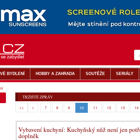
VÉ BYDLENÍ
HOBBY A ZAHRADA
SOUTĚŽE
SERIÁLY
ní
TRŽIŠTĚ ZPRÁV
10
<<
<
7
8
9
11
12
13
14
Vybavení kuchyní: Kuchyňský nůž není jen potře
doplněk