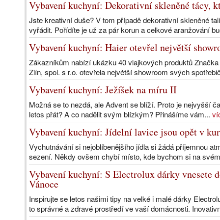
Vybavení kuchyní: Dekorativní skleněné tácy, kt
Jste kreativní duše? V tom případě dekorativní skleněné ta
vyřádit. Pořídíte je už za pár korun a celkové aranžování bu
Vybavení kuchyní: Haier otevřel největší show
Zákazníkům nabízí ukázku 40 vlajkových produktů Značka
Zlín, spol. s r.o. otevřela největší showroom svých spotřebi
Vybavení kuchyní: Ježíšek na míru II
Možná se to nezdá, ale Advent se blíží. Proto je nejvyšší 
letos přát? A co nadělit svým blízkým? Přinášíme vám...
ví
Vybavení kuchyní: Jídelní lavice jsou opět v ku
Vychutnávání si nejoblíbenějšího jídla si žádá příjemnou at
sezení. Někdy ovšem chybí místo, kde bychom si na svém j
Vybavení kuchyní: S Electrolux dárky vnesete 
Vánoce
Inspirujte se letos našimi tipy na velké i malé dárky Electro
to správné a zdravé prostředí ve vaší domácnosti. Inovativn