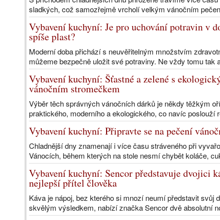
sladkých, což samozřejmě vrcholí velkým vánočním pečení
Vybavení kuchyní: Je pro uchování potravin v d
spíše plast?
Moderní doba přichází s neuvěřitelným množstvím zdravotn
můžeme bezpečně uložit své potraviny. Ne vždy tomu tak al
Vybavení kuchyní: Šťastné a zelené s ekologi
vánočním stromečkem
Výběr těch správných vánočních dárků je někdy těžkým oř
praktického, moderního a ekologického, co navíc poslouží 
Vybavení kuchyní: Připravte se na pečení vánoč
Chladnější dny znamenají i více času stráveného při vyva
Vánocích, během kterých na stole nesmí chybět koláče, cukr
Vybavení kuchyní: Sencor představuje dvojici k
nejlepší přítel člověka
Káva je nápoj, bez kterého si mnozí neumí představit svůj d
skvělým výsledkem, nabízí značka Sencor dvě absolutní no