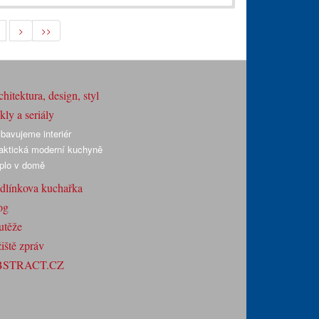
>
>>
hitektura, design, styl
ly a seriály
bavujeme interiér
aktická moderní kuchyně
plo v domě
dlínkova kuchařka
og
utěže
iště zpráv
BSTRACT.CZ