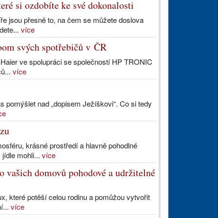
eré si ozdobíte ke své dokonalosti
líře jsou přesně to, na čem se můžete doslova
dete...
více
room svých spotřebičů v ČR
 Haier ve spolupráci se společností HP TRONIC
čů...
více
čas pomýšlet nad „dopisem Ježíškovi“. Co si tedy
ce
rzu
mosféru, krásné prostředí a hlavně pohodlné
ídle mohli...
více
do vašich domovů pohodové a udržitelné
lux, které potěší celou rodinu a pomůžou vytvořit
í...
více