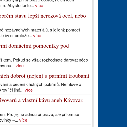
m. Abyste tento...
více
obrém stavu lepší nerezová ocel, nebo
ě nezávadných materiálů, s jejichž pomocí
e bylo, protože...
více
ckými domácími pomocníky pod
íškem. Pokud se však rozhodnete darovat něco
rovnou...
více
ních dobrot (nejen) s parními troubami
řování a pečení chutných pokrmů. Nemluvě o
oví či jiné...
více
ávovarů a vlastní kávu aneb Kávovar,
en. Pro její snadnou přípravu, ale přitom se
vinky –...
více