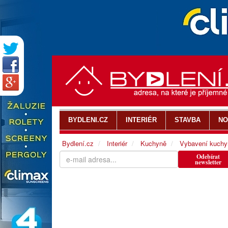
BYDLENI.CZ
INTERIÉR
STAVBA
NO
Bydlení.cz
Interiér
Kuchyně
Vybavení kuchy
Odebírat
newsletter