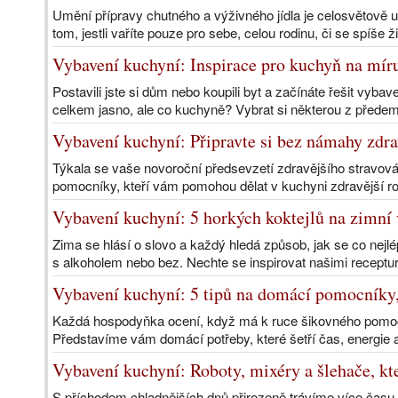
Umění přípravy chutného a výživného jídla je celosvětov
tom, jestli vaříte pouze pro sebe, celou rodinu, či se spíše ži
Vybavení kuchyní: Inspirace pro kuchyň na mír
Postavili jste si dům nebo koupili byt a začínáte řešit vyb
celkem jasno, ale co kuchyně? Vybrat si některou z předem
Vybavení kuchyní: Připravte si bez námahy zdra
Týkala se vaše novoroční předsevzetí zdravějšího stravov
pomocníky, kteří vám pomohou dělat v kuchyni zdravější ro
Vybavení kuchyní: 5 horkých koktejlů na zimní
Zima se hlásí o slovo a každý hledá způsob, jak se co nejlé
s alkoholem nebo bez. Nechte se inspirovat našimi receptur
Vybavení kuchyní: 5 tipů na domácí pomocníky,
Každá hospodyňka ocení, když má k ruce šikovného pomocn
Představíme vám domácí potřeby, které šetří čas, energie a
Vybavení kuchyní: Roboty, mixéry a šlehače, kt
S příchodem chladnějších dnů přirozeně trávíme více času v