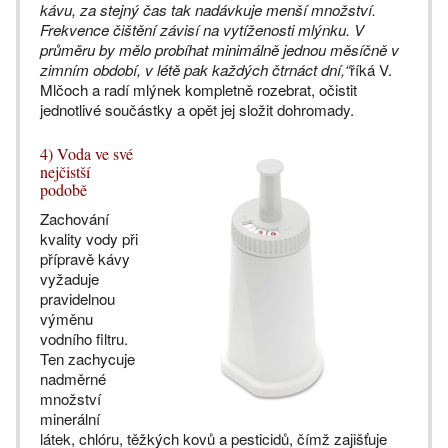
kávu, za stejný čas tak nadávkuje menší množství.
Frekvence čištění závisí na vytíženosti mlýnku. V
průměru by mělo probíhat minimálně jednou měsíčně v
zimním období, v létě pak každých čtrnáct dní,“
říká V.
Mlčoch a radí mlýnek kompletně rozebrat, očistit
jednotlivé součástky a opět jej složit dohromady.
4) Voda ve své
nejčistší
podobě
Zachování
kvality vody při
přípravě kávy
vyžaduje
pravidelnou
výměnu
vodního filtru.
Ten zachycuje
nadměrné
množství
minerální
látek, chlóru, těžkých kovů a pesticidů, čímž zajišťuje