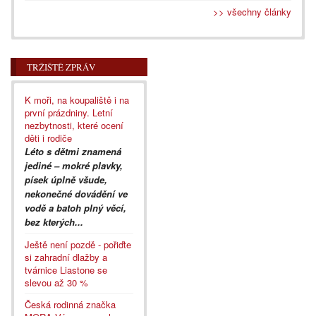
>> všechny články
TRŽIŠTĚ ZPRÁV
K moři, na koupaliště i na
první prázdniny. Letní
nezbytnosti, které ocení
děti i rodiče
Léto s dětmi znamená
jediné – mokré plavky,
písek úplně všude,
nekonečné dovádění ve
vodě a batoh plný věcí,
bez kterých...
Ještě není pozdě - pořiďte
si zahradní dlažby a
tvárnice Liastone se
slevou až 30 %
Česká rodinná značka