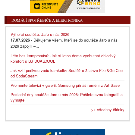
DOMÁCÍ SPOTŘEBIČE A ELEKTRONIKA
Výherci soutěže: Jaro u nás 2026
17.07.2026
- Děkujeme všem, kteří se do soutěže Jaro u nás
2026 zapojili –...
Léto bez kompromisů: Jak si letos doma vychutnat chladivý
komfort s LG DUALCOOL
Jak vzít perlivou vodu kamkoliv: Soutěž o 3 lahve Fizz&Go Cool
od SodaStream
Proměňte televizi v galerii: Samsung přináší umění z Art Basel
Poslední dny soutěže Jaro u nás 2026: Pošlete svou fotografii a
vyhrajte
>> všechny články