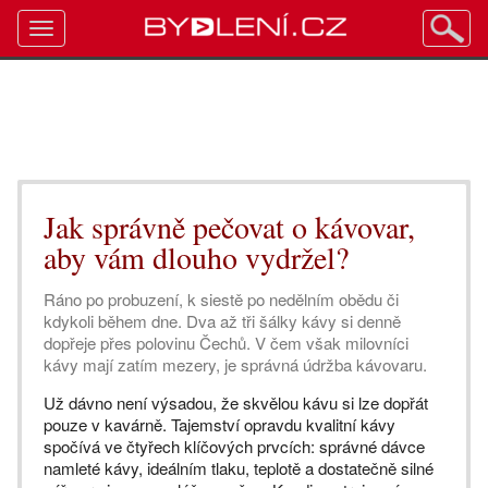
Toggle
navigation
Jak správně pečovat o kávovar,
aby vám dlouho vydržel?
Ráno po probuzení, k siestě po nedělním obědu či
kdykoli během dne. Dva až tři šálky kávy si denně
dopřeje přes polovinu Čechů. V čem však milovníci
kávy mají zatím mezery, je správná údržba kávovaru.
Už dávno není výsadou, že skvělou kávu si lze dopřát
pouze v kavárně. Tajemství opravdu kvalitní kávy
spočívá ve čtyřech klíčových prvcích: správné dávce
namleté kávy, ideálním tlaku, teplotě a dostatečně silné