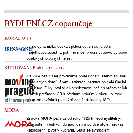
BYDLENÍ.CZ doporučuje
KORADO a.s.
Jsme dynamická česká společnost s nadnárodní
majetkovou účastí a patříme mezi přední světové výrobce
ocelových otopných těles.
STĚHOVÁNÍ Praha, spol. s r.o.
Už více než 10 let provádíme profesionální stěhování bytů
a rodinných domů, firem i státních institucí po celé České
republice. Díky kvalitě a komplexnosti našich stěhovacích
služeb patříme v ČR k předním hráčům v oboru. V roce
2008 jsme získali prestižní certifikát kvality ISO.
MORA
Značka MORA patří už od roku 1825 k neodmyslitelným
součástem českých domácností a po dvě století provází
každodenní život v kuchyni. Stala se symbolem