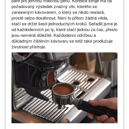
páře pro jemnou mléčnou pěnu. Kondice stroje má na
požadovaný výsledek značný vliv, kterého se
zaneseným kávovarem, o který se nikdo nestará,
prostě nelze dosáhnout. Není to přitom žádná věda,
stačí se držet šesti jednoduchých kroků. Seřadili jsme je
od každodenních po ty, které stačí jednou za čas, přesto
jsou neméně důležité. Každodenní údržbou a
důkladným čištěním kávovaru se totiž také prodlužuje
životnost přístroje.