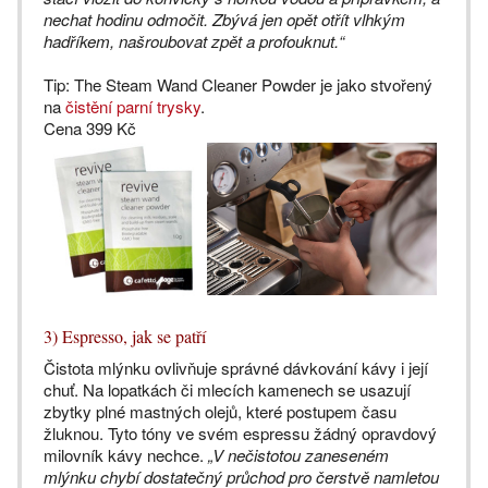
nechat hodinu odmočit. Zbývá jen opět otřít vlhkým
hadříkem, našroubovat zpět a profouknut.“
Tip: The Steam Wand Cleaner Powder je jako stvořený
na
čistění parní trysky
.
Cena 399 Kč
3) Espresso, jak se patří
Čistota mlýnku ovlivňuje správné dávkování kávy i její
chuť. Na lopatkách či mlecích kamenech se usazují
zbytky plné mastných olejů, které postupem času
žluknou. Tyto tóny ve svém espressu žádný opravdový
milovník kávy nechce.
„V nečistotou zaneseném
mlýnku chybí dostatečný průchod pro čerstvě namletou