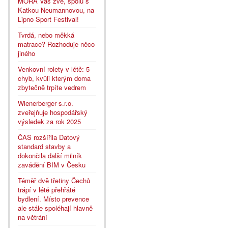
MORA Vás zve, spolu s
Katkou Neumannovou, na
Lipno Sport Festival!
Tvrdá, nebo měkká
matrace? Rozhoduje něco
jiného
Venkovní rolety v létě: 5
chyb, kvůli kterým doma
zbytečně trpíte vedrem
Wienerberger s.r.o.
zveřejňuje hospodářský
výsledek za rok 2025
ČAS rozšířila Datový
standard stavby a
dokončila další milník
zavádění BIM v Česku
Téměř dvě třetiny Čechů
trápí v létě přehřáté
bydlení. Místo prevence
ale stále spoléhají hlavně
na větrání