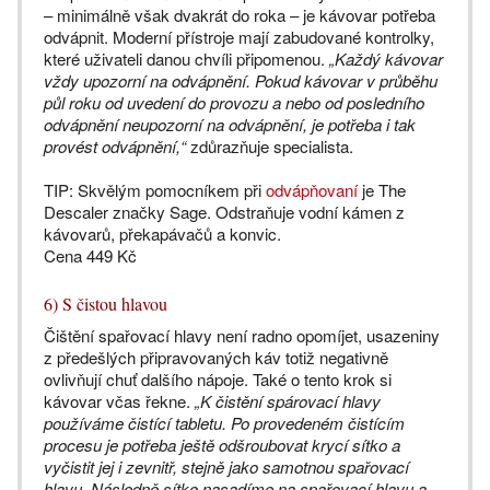
– minimálně však dvakrát do roka – je kávovar potřeba
odvápnit. Moderní přístroje mají zabudované kontrolky,
které uživateli danou chvíli připomenou.
„Každý kávovar
vždy upozorní na odvápnění. Pokud kávovar v průběhu
půl roku od uvedení do provozu a nebo od posledního
odvápnění neupozorní na odvápnění, je potřeba i tak
provést odvápnění,“
zdůrazňuje specialista.
TIP: Skvělým pomocníkem při
odvápňovaní
je The
Descaler značky Sage. Odstraňuje vodní kámen z
kávovarů, překapávačů a konvic.
Cena 449 Kč
6) S čistou hlavou
Čištění spařovací hlavy není radno opomíjet, usazeniny
z předešlých připravovaných káv totiž negativně
ovlivňují chuť dalšího nápoje. Také o tento krok si
kávovar včas řekne.
„K čistění spárovací hlavy
používáme čistící tabletu. Po provedeném čistícím
procesu je potřeba ještě odšroubovat krycí sítko a
vyčistit jej i zevnitř, stejně jako samotnou spařovací
hlavu. Následně sítko nasadíme na spařovací hlavu a