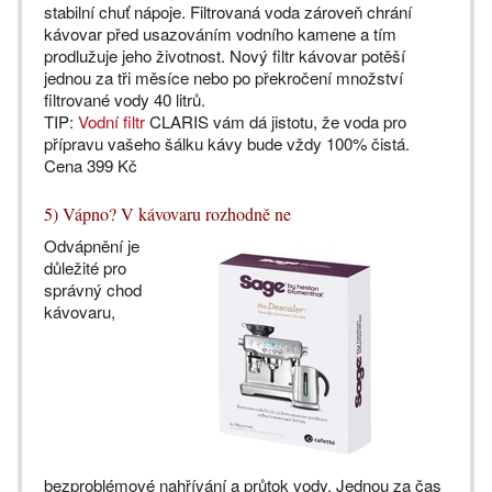
stabilní chuť nápoje. Filtrovaná voda zároveň chrání
kávovar před usazováním vodního kamene a tím
prodlužuje jeho životnost. Nový filtr kávovar potěší
jednou za tři měsíce nebo po překročení množství
filtrované vody 40 litrů.
TIP:
Vodní filtr
CLARIS vám dá jistotu, že voda pro
přípravu vašeho šálku kávy bude vždy 100% čistá.
Cena 399 Kč
5) Vápno? V kávovaru rozhodně ne
Odvápnění je
důležité pro
správný chod
kávovaru,
bezproblémové nahřívání a průtok vody. Jednou za čas