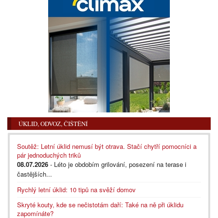
ÚKLID, ODVOZ, ČIŠTĚNÍ
Soutěž: Letní úklid nemusí být otrava. Stačí chytří pomocníci a
pár jednoduchých triků
08.07.2026
- Léto je obdobím grilování, posezení na terase i
častějších...
Rychlý letní úklid: 10 tipů na svěží domov
Skryté kouty, kde se nečistotám daří: Také na ně při úklidu
zapomínáte?