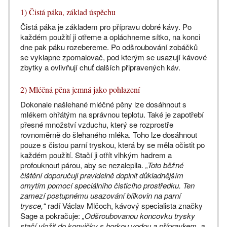
1) Čistá páka, základ úspěchu
Čistá páka je základem pro přípravu dobré kávy. Po
každém použití ji otřeme a opláchneme sítko, na konci
dne pak páku rozebereme. Po odšroubování zobáčků
se vyklapne zpomalovač, pod kterým se usazují kávové
zbytky a ovlivňují chuť dalších připravených káv.
2) Mléčná pěna jemná jako pohlazení
Dokonale našlehané mléčné pěny lze dosáhnout s
mlékem ohřátým na správnou teplotu. Také je zapotřebí
přesné množství vzduchu, který se rozprostře
rovnoměrně do šlehaného mléka. Toho lze dosáhnout
pouze s čistou parní tryskou, která by se měla očistit po
každém použití. Stačí ji otřít vlhkým hadrem a
profouknout párou, aby se nezalepila.
„Toto běžné
čištění doporučuji pravidelně doplnit důkladnějším
omytím pomocí speciálního čisticího prostředku. Ten
zamezí postupnému usazování bílkovin na parní
trysce,“
radí Václav Mlčoch, kávový specialista značky
Sage a pokračuje:
„Odšroubovanou koncovku trysky
stačí vložit do konvičky s horkou vodou a přípravkem, a