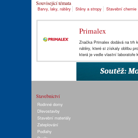
Související témata
Barvy, laky, nátěry
Stěny a stropy
Stavební chemie
Primalex
Značka Primalex dodává na trh 
nátěry, které si získaly oblibu pr
která je vedle vlastní laboratoře
Stavebnictví
Rodinné domy
Dřevostavby
Stavební materiály
Zateplování
Podlahy