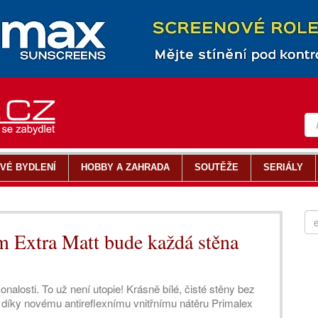
VÉ BYDLENÍ
HOBBY A ZAHRADA
SOUTĚŽE
SERIÁLY
m Extra Matt bude každá stěna
nalosti. To už není utopie! Krásně bílé, čisté stěny bez
 díky novému antireflexnímu vnitřnímu nátěru Primalex