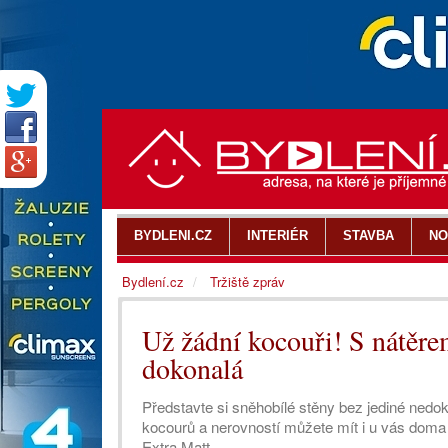
BYDLENI.CZ
INTERIÉR
STAVBA
NO
Bydlení.cz
Tržiště zpráv
Už žádní kocouři! S nátěre
dokonalá
Představte si sněhobílé stěny bez jediné nedoko
kocourů a nerovností můžete mít i u vás doma
Extra Matt.