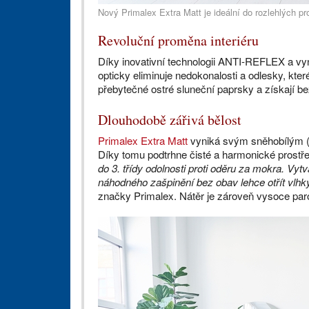
Nový Primalex Extra Matt je ideální do rozlehlých p
Revoluční proměna interiéru
Díky inovativní technologii ANTI-REFLEX a vyni
opticky eliminuje nedokonalosti a odlesky, které
přebytečné ostré sluneční paprsky a získají b
Dlouhodobě zářivá bělost
Primalex Extra Matt
vyniká svým sněhobílým (
Díky tomu podtrhne čisté a harmonické prost
do 3. třídy odolnosti proti oděru za mokra. Vy
náhodného zašpinění bez obav lehce otřít vlh
značky Primalex. Nátěr je zároveň vysoce paro