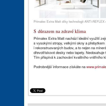
Primalex Extra Matt díky technologii ANTI-REFLEX e
S důrazem na zdravé klima
Primalex Extra Matt nachází ideální využití ze
s vysokými stropy, velkými okny a přebytkem
i rekonstruovaných budov, a to nejen na minerá
dřevotřískové desky nebo tapety. Neobsahuje 
Tím přispívá k zachování kvalitního vnitřního k
Podrobnější informace získáte na
www.primale