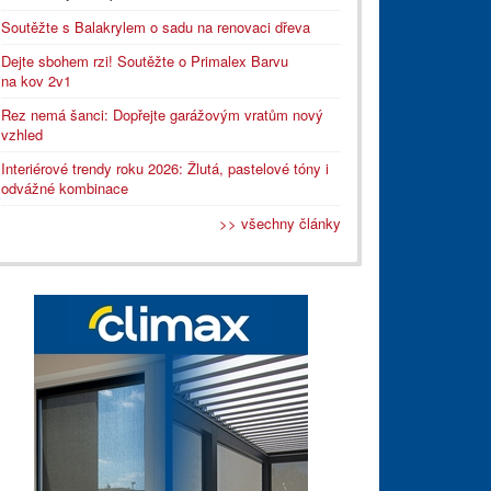
Soutěžte s Balakrylem o sadu na renovaci dřeva
Dejte sbohem rzi! Soutěžte o Primalex Barvu
na kov 2v1
Rez nemá šanci: Dopřejte garážovým vratům nový
vzhled
Interiérové trendy roku 2026: Žlutá, pastelové tóny i
odvážné kombinace
>> všechny články