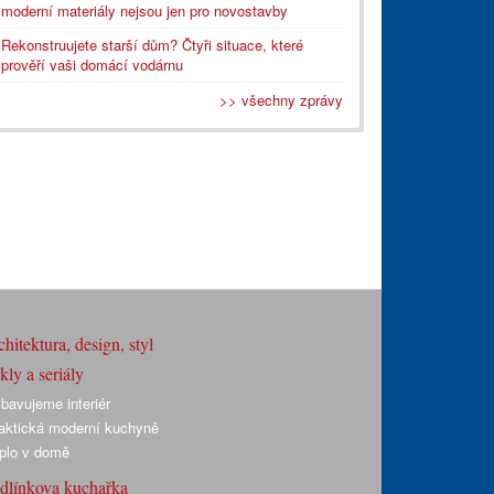
moderní materiály nejsou jen pro novostavby
Rekonstruujete starší dům? Čtyři situace, které
prověří vaši domácí vodárnu
>> všechny zprávy
hitektura, design, styl
ly a seriály
bavujeme interiér
aktická moderní kuchyně
plo v domě
dlínkova kuchařka