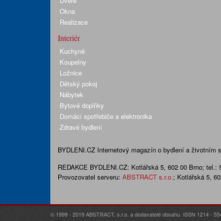
Dveře
Okna
Realizace
Interiér
Kuchyně
Koupelny
Ložnice
Dětský pokoj
Nábytek
Bytové doplňky
Domácí spotřebiče a elektronika
Zdravé bydlení
BYDLENI.CZ
Internetový magazín o bydlení a životním sty
REDAKCE BYDLENI.CZ:
Kotlářská 5, 602 00 Brno;
tel.:
Provozovatel serveru:
ABSTRACT s.r.o.
; Kotlářská 5, 6
© 1999 - 2019 ABSTRACT, s.r.o. a dodavatelé obsahu. ISSN 1214 - 55