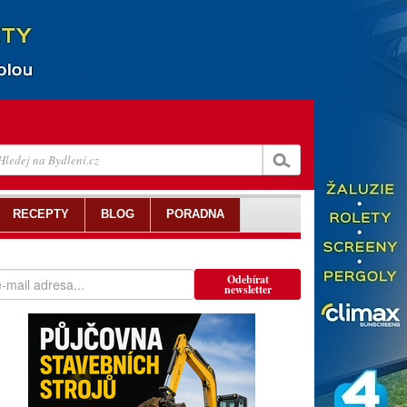
RECEPTY
BLOG
PORADNA
Odebírat
newsletter