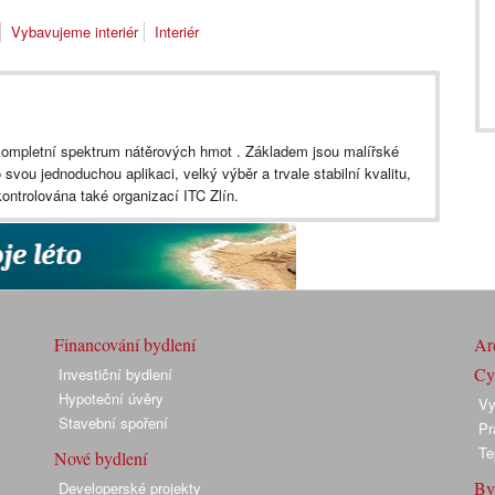
Vybavujeme interiér
Interiér
kompletní spektrum nátěrových hmot . Základem jsou malířské
o svou jednoduchou aplikaci, velký výběr a trvale stabilní kvalitu,
 kontrolována také organizací ITC Zlín.
Financování bydlení
Arc
Cyk
Investiční bydlení
Hypoteční úvěry
Vy
Stavební spoření
Pr
Te
Nové bydlení
By
Developerské projekty