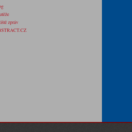
og
utěže
iště zpráv
BSTRACT.CZ