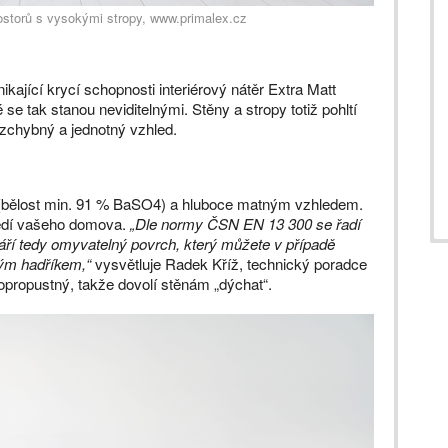
rostorů s vysokými stropy, www.primalex.cz
kající krycí schopnosti interiérový nátěr Extra Matt
 se tak stanou neviditelnými. Stěny a stropy totiž pohltí
ezchybný a jednotný vzhled.
bělost min. 91 % BaSO4) a hluboce matným vzhledem.
ředí vašeho domova.
„Dle normy ČSN EN 13 300 se řadí
tváří tedy omyvatelný povrch, který můžete v případě
kým hadříkem,“
vysvětluje Radek Kříž, technický poradce
propustný, takže dovolí stěnám „dýchat“.