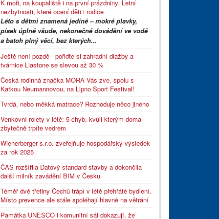
K moři, na koupaliště i na první prázdniny. Letní
nezbytnosti, které ocení děti i rodiče
Léto s dětmi znamená jediné – mokré plavky,
písek úplně všude, nekonečné dovádění ve vodě
a batoh plný věcí, bez kterých...
Ještě není pozdě - pořiďte si zahradní dlažby a
tvárnice Liastone se slevou až 30 %
Česká rodinná značka MORA Vás zve, spolu s
Katkou Neumannovou, na Lipno Sport Festival!
Tvrdá, nebo měkká matrace? Rozhoduje něco jiného
Venkovní rolety v létě: 5 chyb, kvůli kterým doma
zbytečně trpíte vedrem
Wienerberger s.r.o. zveřejňuje hospodářský výsledek
za rok 2025
ČAS rozšířila Datový standard stavby a dokončila
další milník zavádění BIM v Česku
Téměř dvě třetiny Čechů trápí v létě přehřáté bydlení.
Místo prevence ale stále spoléhají hlavně na větrání
Památka UNESCO i komunitní sál dokazují, že