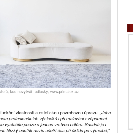
storů, kde nevytváří odlesky, www.primalex.cz
 funkční vlastnosti a estetickou povrchovou úpravu.
„Jeho
nete profesionálních výsledků i při malování svépomocí.
 vystačíte pouze s jednou vrstvou nátěru. Snadná je i
í. Nízký odstřik navíc ušetří čas při úklidu po výmalbě,“