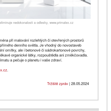
liminuje nedokonalosti a odlesky, www.primalex.cz
jména při malování rozlehlých či otevřených prostorů
 přímého denního světla. Je vhodný do novostaveb
lní omítky, ale i betonové či sádrokartonové povrchy,
těkavé organické látky, rozpouštědla ani změkčovadla.
limatu a pečuje o planetu i vaše zdraví.
x.cz
.
Tržiště zpráv
|
28.05.2024