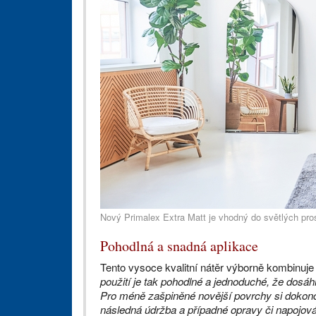
Nový Primalex Extra Matt je vhodný do světlých pro
Pohodlná a snadná aplikace
Tento vysoce kvalitní nátěr výborně kombinuje
použití je tak pohodlné a jednoduché, že dosáh
Pro méně zašpiněné novější povrchy si dokonce
následná údržba a případné opravy či napojován