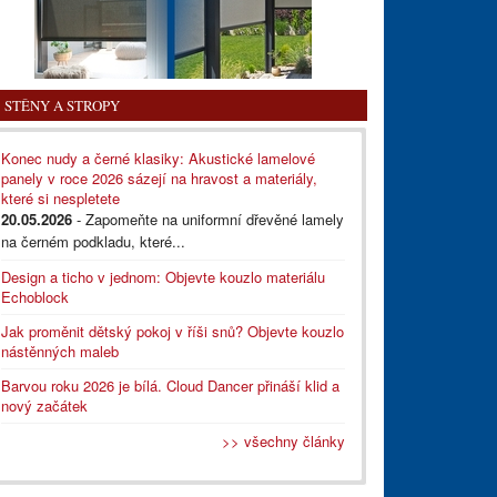
STĚNY A STROPY
Konec nudy a černé klasiky: Akustické lamelové
panely v roce 2026 sázejí na hravost a materiály,
které si nespletete
20.05.2026
- Zapomeňte na uniformní dřevěné lamely
na černém podkladu, které...
Design a ticho v jednom: Objevte kouzlo materiálu
Echoblock
Jak proměnit dětský pokoj v říši snů? Objevte kouzlo
nástěnných maleb
Barvou roku 2026 je bílá. Cloud Dancer přináší klid a
nový začátek
>> všechny články