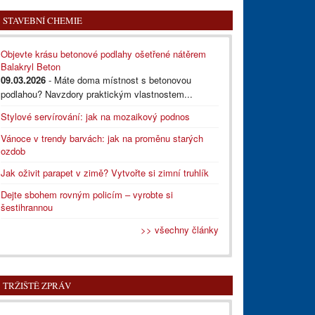
STAVEBNÍ CHEMIE
Objevte krásu betonové podlahy ošetřené nátěrem
Balakryl Beton
09.03.2026
- Máte doma místnost s betonovou
podlahou? Navzdory praktickým vlastnostem...
Stylové servírování: jak na mozaikový podnos
Vánoce v trendy barvách: jak na proměnu starých
ozdob
Jak oživit parapet v zimě? Vytvořte si zimní truhlík
Dejte sbohem rovným policím – vyrobte si
šestihrannou
>> všechny články
TRŽIŠTĚ ZPRÁV