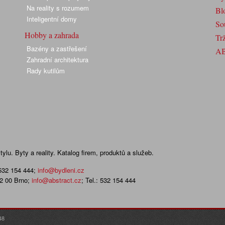
Na reality s rozumem
Bl
Inteligentní domy
So
Hobby a zahrada
Trž
Bazény a zastřešení
A
Zahradní architektura
Rady kutilům
lu. Byty a reality. Katalog firem, produktů a služeb.
 532 154 444
;
info@bydleni.cz
02 00 Brno;
info@abstract.cz
; Tel.: 532 154 444
48