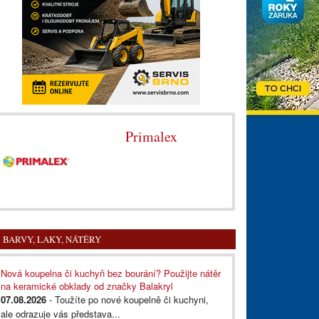
Primalex
BARVY, LAKY, NÁTĚRY
Nová koupelna či kuchyň bez bourání? Použijte nátěr
na keramické obklady od značky Balakryl
07.08.2026
- Toužíte po nové koupelně či kuchyni,
ale odrazuje vás představa...