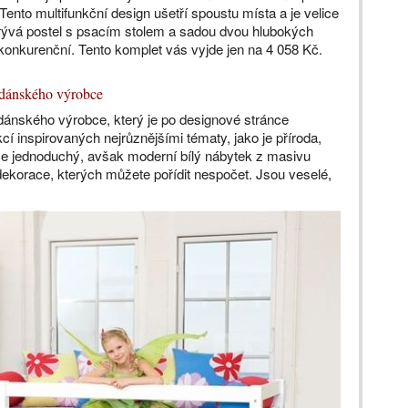
 Tento multifunkční design ušetří spoustu místa a je velice
krývá postel s psacím stolem a sadou dvou hlubokých
zkonkurenční. Tento komplet vás vyjde jen na 4 058 Kč.
 dánského výrobce
ánského výrobce, který je po designové stránce
cí inspirovaných nejrůznějšími tématy, jako je příroda,
lice jednoduchý, avšak moderní bílý nábytek z masivu
ekorace, kterých můžete pořídit nespočet. Jsou veselé,