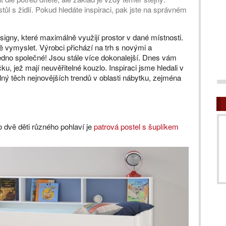
stůl s židlí. Pokud hledáte inspiraci, pak jste na správném
signy, které maximálně využijí prostor v dané místnosti.
ě vymyslet. Výrobci přichází na trh s novými a
jedno společné! Jsou stále více dokonalejší. Dnes vám
, jež mají neuvěřitelné kouzlo. Inspiraci jsme hledali v
ný těch nejnovějších trendů v oblasti nábytku, zejména
 dvě děti různého pohlaví je
patrová postel s šuplíkem