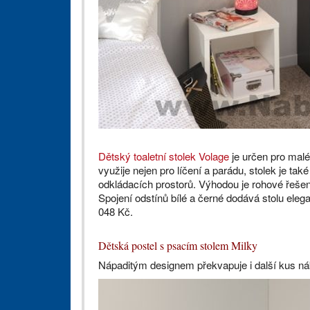
Dětský toaletní stolek Volage
je určen pro malé i
využije nejen pro líčení a parádu, stolek je ta
odkládacích prostorů. Výhodou je rohové řešení
Spojení odstínů bílé a černé dodává stolu elegan
048 Kč.
Dětská postel s psacím stolem Milky
Nápaditým designem překvapuje i další kus ná