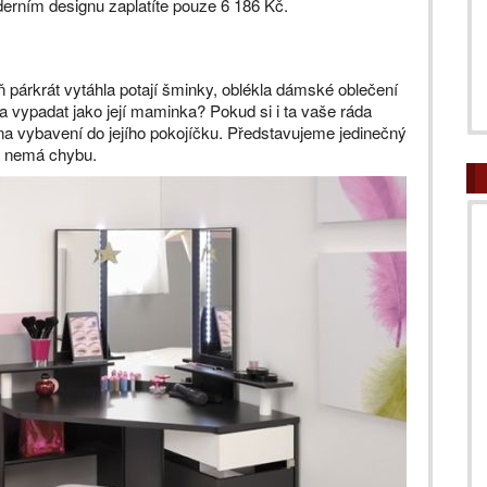
derním designu zaplatíte pouze 6 186 Kč.
ň párkrát vytáhla potají šminky, oblékla dámské oblečení
la vypadat jako její maminka? Pokud si i ta vaše ráda
na vybavení do jejího pokojíčku. Představujeme jedinečný
rý nemá chybu.