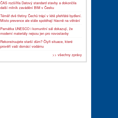
ČAS rozšířila Datový standard stavby a dokončila
další milník zavádění BIM v Česku
Téměř dvě třetiny Čechů trápí v létě přehřáté bydlení.
Místo prevence ale stále spoléhají hlavně na větrání
Památka UNESCO i komunitní sál dokazují, že
moderní materiály nejsou jen pro novostavby
Rekonstruujete starší dům? Čtyři situace, které
prověří vaši domácí vodárnu
>> všechny zprávy