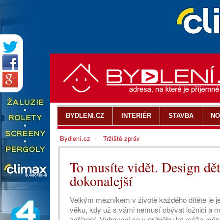
BYDLENI.CZ
INTERIÉR
STAVBA
NO
Bydlení.cz
Tržiště zpráv
To musíte vidět. Design dět
dokonalejší
Velkým mezníkem v životě každého dítěte je je
věku, kdy už s vámi nemusí obývat ložnici a 
zařízení. Vybavení se v průběhu let může měnit 