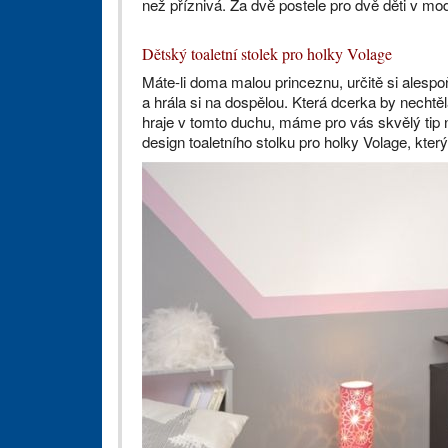
než příznivá. Za dvě postele pro dvě děti v mo
Dětský toaletní stolek pro holky Volage
Máte-li doma malou princeznu, určitě si alespo
a hrála si na dospělou. Která dcerka by nechtě
hraje v tomto duchu, máme pro vás skvělý tip 
design toaletního stolku pro holky Volage, kte