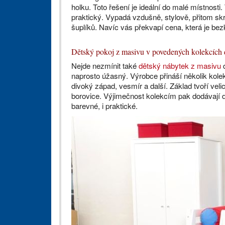
holku. Toto řešení je ideální do malé místnosti.
praktický. Vypadá vzdušně, stylově, přitom s
šuplíků. Navíc vás překvapí cena, která je be
Dětský pokoj z masivu v povedených kolekcích
Nejde nezmínit také
dětský nábytek z masivu
d
naprosto úžasný. Výrobce přináší několik kolek
divoký západ, vesmír a další. Základ tvoří ve
borovice. Výjimečnost kolekcím pak dodávají d
barevné, i praktické.