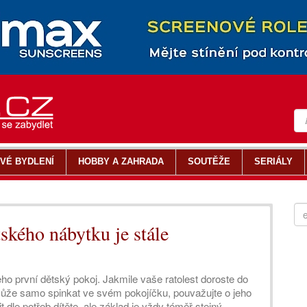
VÉ BYDLENÍ
HOBBY A ZAHRADA
SOUTĚŽE
SERIÁLY
ského nábytku je stále
ho první dětský pokoj. Jakmile vaše ratolest doroste do
může samo spinkat ve svém pokojíčku, pouvažujte o jeho
dle potřeb dítěte, ale základ je vždy téměř stejný.