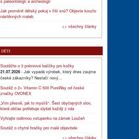
s paleontologií a archeologií
Jak proměnit dětský pokoj v říši snů? Objevte kouzlo
nástěnných maleb
>> všechny články
DĚTI
Soutěžte o 3 prémiové balíčky pro kočky
21.07.2026
- Jak vypadá výrobek, který dnes zaujme
české zákazníky? Nestačí nový...
Soutěž o 2× Vitamin C 500 PureWay od české
značky OVONEX
„Vím přesně, jak to myslíš". Šest obyčejných slov,
která občas potřebuje slyšet každý z nás
Vyhrajte rodinnou vstupenku na zámek Loučeň
Soutěž o chytré hračky pro malé objevitele
>> všechny články