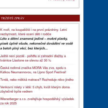
TRŽIŠTĚ ZPRÁV
K moři, na koupaliště i na první prázdniny. Letní
nezbytnosti, které ocení děti i rodiče
Léto s dětmi znamená jediné – mokré plavky,
písek úplně všude, nekonečné dovádění ve vodě
a batoh plný věcí, bez kterých...
Ještě není pozdě - pořiďte si zahradní dlažby a
tvárnice Liastone se slevou až 30 %
Česká rodinná značka MORA Vás zve, spolu s
Katkou Neumannovou, na Lipno Sport Festival!
Tvrdá, nebo měkká matrace? Rozhoduje něco jiného
Venkovní rolety v létě: 5 chyb, kvůli kterým doma
zbytečně trpíte vedrem
Wienerberger s.r.o. zveřejňuje hospodářský výsledek
za rok 2025