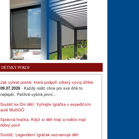
DĚTSKÝ POKOJ
Jak vybrat postel, která podpoří zdravý vývoj dítěte
09.07.2026
- Každý rodič chce pro své dítě to
nejlepší. Pečlivě vybírá první...
Soutěž ke Dni dětí: Vyhrajte Igráčka v expedičním
autě MultiGO
Správná hračka: Když si děti hrají a rodiče mají
dobrý pocit
Soutěž: Legendární Igráček seznamuje děti