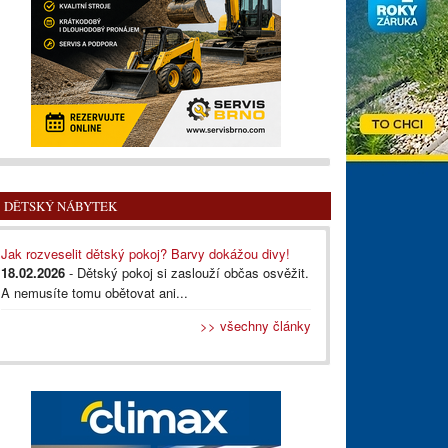
DĚTSKÝ NÁBYTEK
Jak rozveselit dětský pokoj? Barvy dokážou divy!
18.02.2026
- Dětský pokoj si zaslouží občas osvěžit.
A nemusíte tomu obětovat ani...
>> všechny články