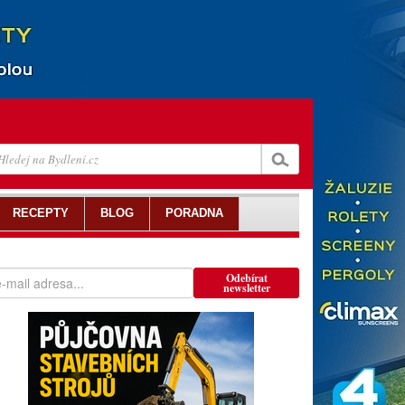
RECEPTY
BLOG
PORADNA
Odebírat
newsletter