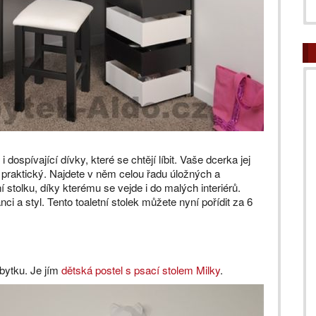
 dospívající dívky, které se chtějí líbit. Vaše dcerka jej
ké praktický. Najdete v něm celou řadu úložných a
 stolku, díky kterému se vejde i do malých interiérů.
ci a styl. Tento toaletní stolek můžete nyní pořídit za 6
bytku. Je jím
dětská postel s psací stolem Milky
.