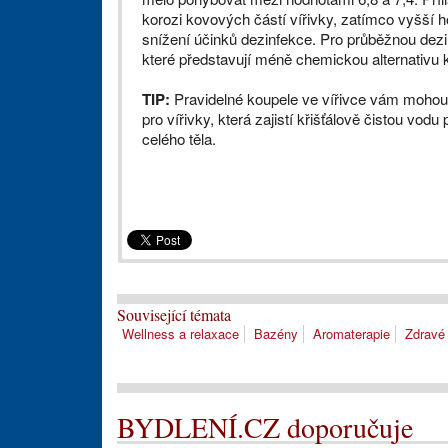
korozi kovových částí vířivky, zatímco vyšší
snížení účinků dezinfekce. Pro průběžnou dezinf
které představují méně chemickou alternativu 
TIP:
Pravidelné koupele ve vířivce vám mohou o
pro vířivky, která zajistí křišťálově čistou vod
celého těla.
Související témata
Wellness a relaxace
Bazény
Aromaterapie
Zdravé 
BYDLENÍ.CZ doporučuje