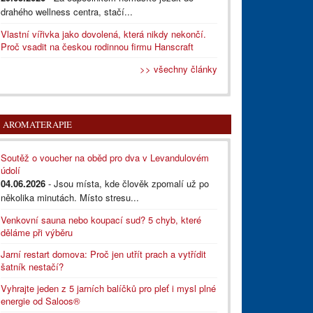
drahého wellness centra, stačí...
Vlastní vířivka jako dovolená, která nikdy nekončí.
Proč vsadit na českou rodinnou firmu Hanscraft
>> všechny články
AROMATERAPIE
Soutěž o voucher na oběd pro dva v Levandulovém
údolí
04.06.2026
- Jsou místa, kde člověk zpomalí už po
několika minutách. Místo stresu...
Venkovní sauna nebo koupací sud? 5 chyb, které
děláme při výběru
Jarní restart domova: Proč jen utřít prach a vytřídit
šatník nestačí?
Vyhrajte jeden z 5 jarních balíčků pro pleť i mysl plné
energie od Saloos®