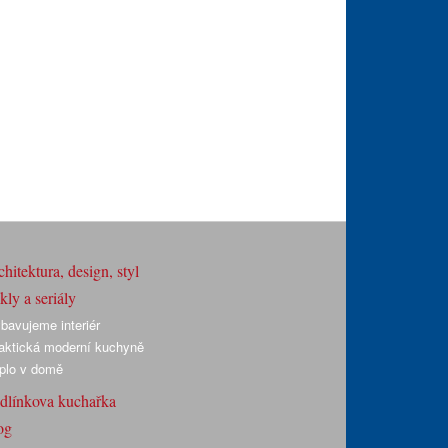
hitektura, design, styl
ly a seriály
bavujeme interiér
aktická moderní kuchyně
plo v domě
dlínkova kuchařka
og