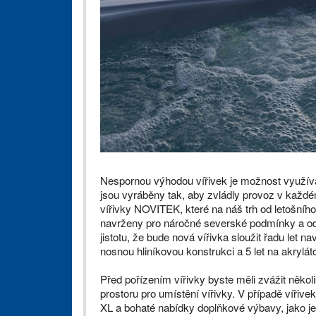
Nespornou výhodou vířivek je možnost využívat
jsou vyráběny tak, aby zvládly provoz v každé
vířivky NOVITEK, které na náš trh od letošní
navrženy pro náročné severské podmínky a odo
jistotu, že bude nová vířivka sloužit řadu let
nosnou hliníkovou konstrukci a 5 let na akrylá
Před pořízením vířivky byste měli zvážit několi
prostoru pro umístění vířivky. V případě vířiv
XL a bohaté nabídky doplňkové výbavy, jako je