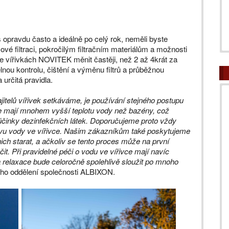
opravdu často a ideálně po celý rok, neměli byste
ové filtraci, pokročilým filtračním materiálům a možnosti
e vířivkách NOVITEK měnit častěji, než 2 až 4krát za
nou kontrolu, čištění a výměnu filtrů a průběžnou
 určitá pravidla.
jitelů vířivek setkáváme, je používání stejného postupu
le mají mnohem vyšší teplotu vody než bazény, což
činky dezinfekčních látek. Doporučujeme proto vždy
avu vody ve vířivce. Našim zákazníkům také poskytujeme
nich starat, a ačkoliv se tento proces může na první
čit. Při pravidelné péči o vodu ve vířivce mají navíc
u a relaxace bude celoročně spolehlivě sloužit po mnoho
ho oddělení společnosti ALBIXON.