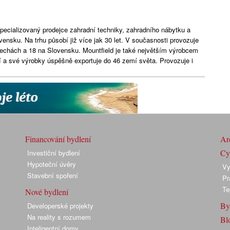
specializovaný prodejce zahradní techniky, zahradního nábytku a
ensku. Na trhu působí již více jak 30 let. V současnosti provozuje
 Čechách a 18 na Slovensku. Mountfield je také největším výrobcem
 a své výrobky úspěšně exportuje do 46 zemí světa. Provozuje i
Financování bydlení
Arc
Cyk
Investiční bydlení
Hypoteční úvěry
Vy
Stavební spoření
Pr
Te
Nové bydlení
By
Developerské projekty
Na reality s rozumem
Bl
Inteligentní domy