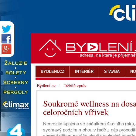
BYDLENI.CZ
INTERIÉR
STAVBA
NO
Bydlení.cz
Tržiště zpráv
Soukromé wellness na dosa
celoročních vířivek
Nervozita spojená se začátkem školního roku, p
sychravý podzim mohou v řadě z nás probudit 
starostí přitom dokáže ulevit pravidelné ponoře