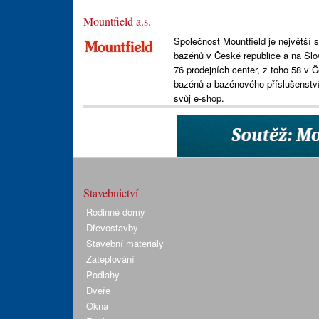
Mountfield a.s.
Společnost Mountfield je největší 
bazénů v České republice a na Slov
76 prodejních center, z toho 58 v
bazénů a bazénového příslušenství
svůj e-shop.
Stavebnictví
Rodinné domy
Dřevostavby
Stavební materiály
Zateplování
Podlahy
Dveře
Okna