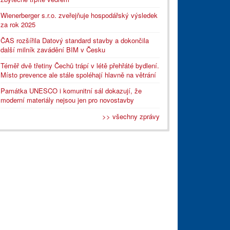
Wienerberger s.r.o. zveřejňuje hospodářský výsledek
za rok 2025
ČAS rozšířila Datový standard stavby a dokončila
další milník zavádění BIM v Česku
Téměř dvě třetiny Čechů trápí v létě přehřáté bydlení.
Místo prevence ale stále spoléhají hlavně na větrání
Památka UNESCO i komunitní sál dokazují, že
moderní materiály nejsou jen pro novostavby
>> všechny zprávy