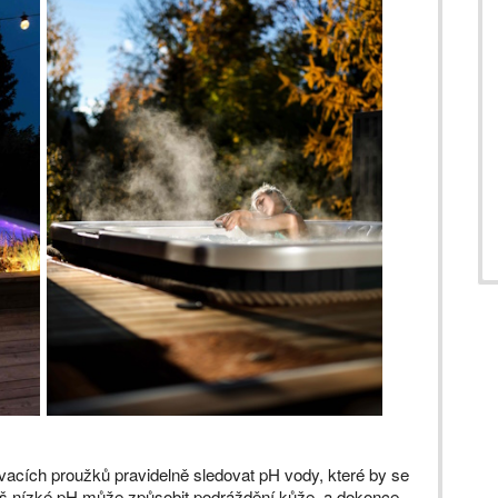
vacích proužků pravidelně sledovat pH vody, které by se
liš nízké pH může způsobit podráždění kůže, a dokonce