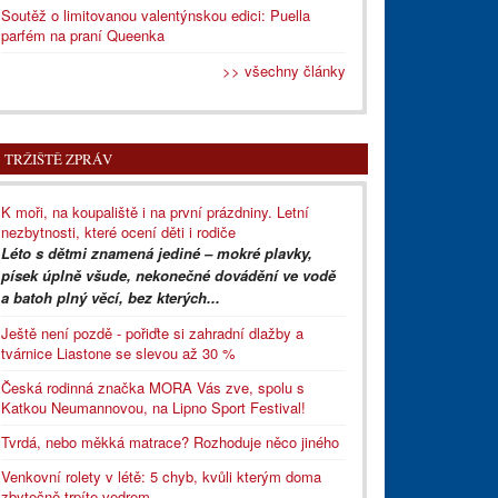
Soutěž o limitovanou valentýnskou edici: Puella
parfém na praní Queenka
>> všechny články
TRŽIŠTĚ ZPRÁV
K moři, na koupaliště i na první prázdniny. Letní
nezbytnosti, které ocení děti i rodiče
Léto s dětmi znamená jediné – mokré plavky,
písek úplně všude, nekonečné dovádění ve vodě
a batoh plný věcí, bez kterých...
Ještě není pozdě - pořiďte si zahradní dlažby a
tvárnice Liastone se slevou až 30 %
Česká rodinná značka MORA Vás zve, spolu s
Katkou Neumannovou, na Lipno Sport Festival!
Tvrdá, nebo měkká matrace? Rozhoduje něco jiného
Venkovní rolety v létě: 5 chyb, kvůli kterým doma
zbytečně trpíte vedrem