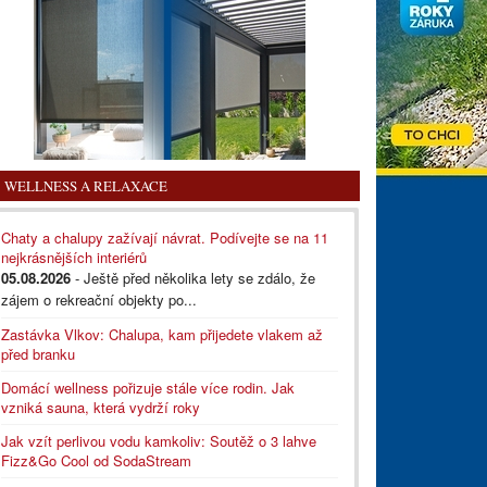
WELLNESS A RELAXACE
Chaty a chalupy zažívají návrat. Podívejte se na 11
nejkrásnějších interiérů
05.08.2026
- Ještě před několika lety se zdálo, že
zájem o rekreační objekty po...
Zastávka Vlkov: Chalupa, kam přijedete vlakem až
před branku
Domácí wellness pořizuje stále více rodin. Jak
vzniká sauna, která vydrží roky
Jak vzít perlivou vodu kamkoliv: Soutěž o 3 lahve
Fizz&Go Cool od SodaStream