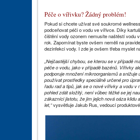
Péče o vířivku? Žádný problém!
Pokud si chcete užívat své soukromé wellness 
podceňovat péči o vodu ve vířivce. Díky kartuš
čištění vody ozonem nemusíte naštěstí vodu v
rok. Zapomínat byste ovšem neměli na pravidel
dezinfekci vody. I zde je ovšem třeba myslet na
„Nejčastější chybou, se kterou se v případě ma
péče o vodu, jako v případě bazénů. Vířivky a
podporuje množení mikroorganismů a snižuje ú
používat prostředky speciálně určené pro úpr
řadu rad a tipů, jak se o nové vířivky a vodu v 
pohled zdát složitý, není vůbec těžké se jej nau
zákazníci jistotu, že jim jejich nová oáza klid
let,“
vysvětluje Jakub Rus, vedoucí produktové