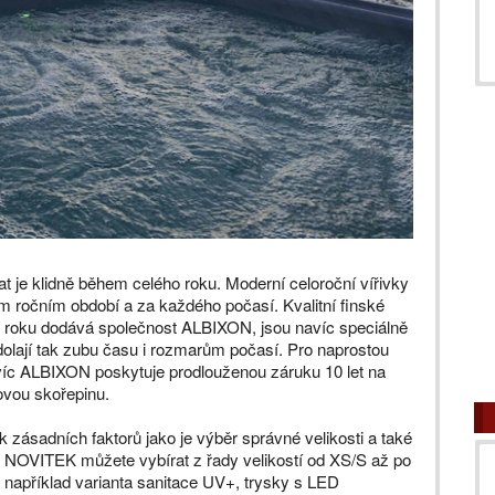
 je klidně během celého roku. Moderní celoroční vířivky
m ročním období a za každého počasí. Kvalitní finské
ho roku dodává společnost ALBIXON, jsou navíc speciálně
lají tak zubu času i rozmarům počasí. Pro naprostou
 navíc ALBIXON poskytuje prodlouženou záruku 10 let na
tovou skořepinu.
k zásadních faktorů jako je výběr správné velikosti a také
ek NOVITEK můžete vybírat z řady velikostí od XS/S až po
 například varianta sanitace UV+, trysky s LED