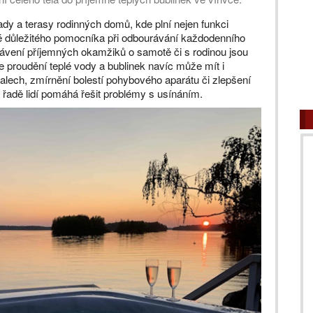
rady a terasy rodinných domů, kde plní nejen funkci
é důležitého pomocníka při odbourávání každodenního
rávení příjemných okamžiků o samotě či s rodinou jsou
e proudění teplé vody a bublinek navíc může mít i
svalech, zmírnění bolestí pohybového aparátu či zlepšení
 řadě lidí pomáhá řešit problémy s usínáním.