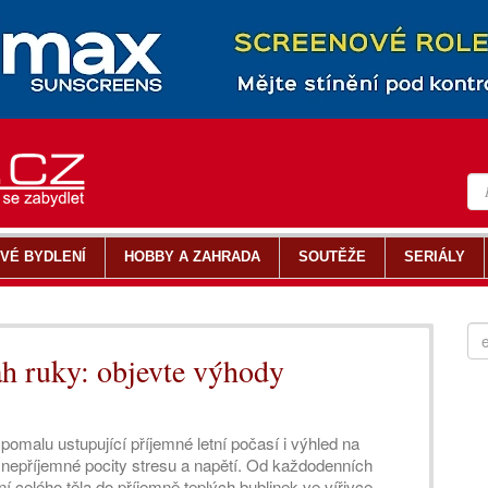
VÉ BYDLENÍ
HOBBY A ZAHRADA
SOUTĚŽE
SERIÁLY
h ruky: objevte výhody
omalu ustupující příjemné letní počasí i výhled na
nepříjemné pocity stresu a napětí. Od každodenních
ní celého těla do příjemně teplých bublinek ve vířivce.