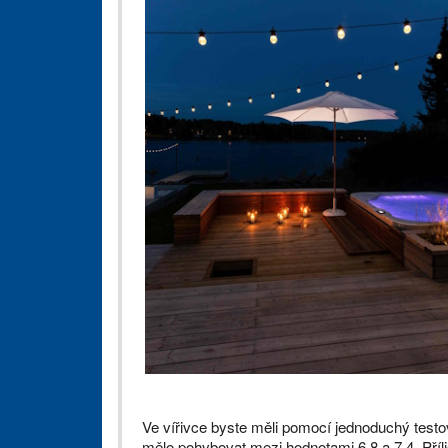
Ve vířivce byste měli pomocí jednoduchý testo
mělo pohybovat mezi hodnotami 6,8 a 7,4. Pří