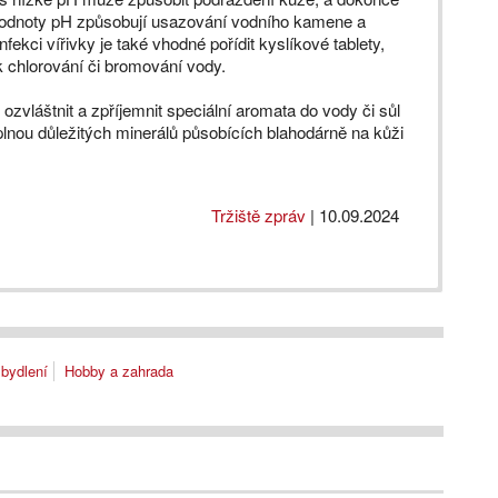
 hodnoty pH způsobují usazování vodního kamene a
ekci vířivky je také vhodné pořídit kyslíkové tablety,
k chlorování či bromování vody.
zvláštnit a zpříjemnit speciální aromata do vody či sůl
u plnou důležitých minerálů působících blahodárně na kůži
Tržiště zpráv
|
10.09.2024
bydlení
Hobby a zahrada