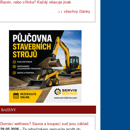
Bazén, nebo vířivka? Každý relaxuje jinak
>> všechny články
BAZÉNY
Domácí wellness? Sauna a koupací sud jsou základ
29.05.2026
- Za odpočinkem nemusíte jezdit do