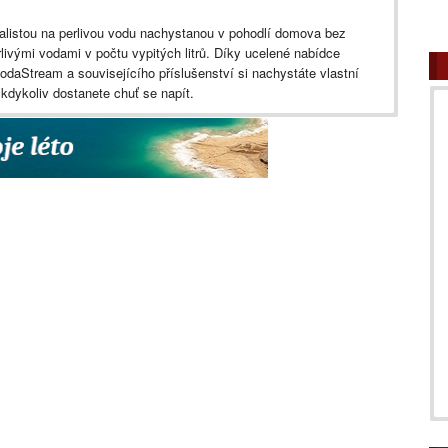
alistou na perlivou vodu nachystanou v pohodlí domova bez
rlivými vodami v počtu vypitých litrů. Díky ucelené nabídce
odaStream a souvisejícího příslušenství si nachystáte vlastní
kdykoliv dostanete chuť se napít.