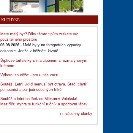
KUCHYNĚ
Máte malý byt? Díky těmto tipům získáte víc
použitelného prostoru
06.08.2026
- Malé byty na fotografiích vypadají
dokonale. Jenže v běžném životě...
Šípkové tartaletky s marcipánem a rozmarýnovým
krémem
Výherci soutěže: Jaro u nás 2026
Soutěž: Letní úklid nemusí být otrava. Stačí chytří
pomocníci a pár jednoduchých triků
Soutěž o letní balíček od Mlékárny Valašské
Meziříčí: Vyhrajte funkční ručník a sportovní láhev
>> všechny články