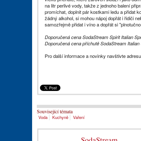
na litr perlivé vody, takže z jednoho balení přip
promíchat, doplnit pár kostkami ledu a přidat
žádný alkohol, si mohou nápoj dopřát i řidiči n
samozřejmě přidat i víno a dopřát si "plnotučnou
Doporučená cena SodaStream Spirit Italian Spri
Doporučená cena příchutě SodaStream Italian Sp
Pro další informace a novinky navštivte adres
Související témata
Voda
Kuchyně
Vaření
SodaStream