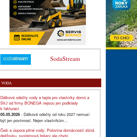
SodaStream
VODA
Dálkové odečty vody a tepla pro vlastníky domů a
SVJ od firmy BONEGA nejsou jen podklady
k fakturaci
05.05.2026
- Dálkové odečty od roku 2027 nemusí
být jen povinnost. Nejen vlastníkům...
Češi a úspora pitné vody: Polovina domácností sbírá
dešťovku, systémová řešení ale chybí