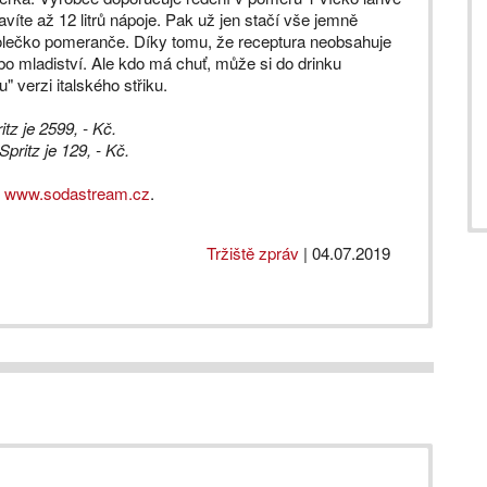
ravíte až 12 litrů nápoje. Pak už jen stačí vše jemně
 kolečko pomeranče. Díky tomu, že receptura neobsahuje
ebo mladiství. Ale kdo má chuť, může si do drinku
" verzi italského střiku.
tz je 2599, - Kč.
ritz je 129, - Kč.
u
www.sodastream.cz
.
Tržiště zpráv
|
04.07.2019