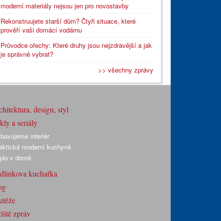
moderní materiály nejsou jen pro novostavby
Rekonstruujete starší dům? Čtyři situace, které
prověří vaši domácí vodárnu
Průvodce ořechy: Které druhy jsou nejzdravější a jak
je správně vybrat?
>> všechny zprávy
hitektura, design, styl
ly a seriály
bavujeme interiér
aktická moderní kuchyně
plo v domě
dlínkova kuchařka
og
utěže
iště zpráv