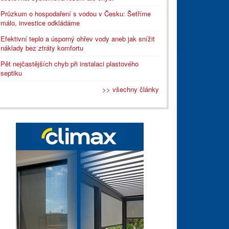
Průzkum o hospodaření s vodou v Česku: Šetříme
málo, investice odkládáme
Efektivní teplo a úsporný ohřev vody aneb jak snížit
náklady bez ztráty komfortu
Pět nejčastějších chyb při instalaci plastového
septiku
>> všechny články