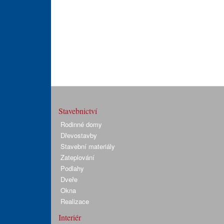
Stavebnictví
Rodinné domy
Dřevostavby
Stavební materiály
Zateplování
Podlahy
Dveře
Okna
Realizace
Interiér