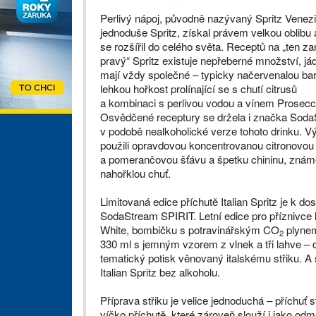
Perlivý nápoj, původně nazývaný Spritz Venezi
jednoduše Spritz, získal právem velkou oblibu a 
se rozšířil do celého světa. Receptů na „ten z
pravý“ Spritz existuje nepřeberné množství, jád
mají vždy společné – typicky načervenalou ba
lehkou hořkost prolínající se s chutí citrusů
a kombinaci s perlivou vodou a vínem Prosecc
Osvědčené receptury se držela i značka Sod
v podobě nealkoholické verze tohoto drinku. V
použili opravdovou koncentrovanou citronovou
a pomerančovou šťávu a špetku chininu, znám
nahořklou chuť.
Limitovaná edice příchutě Italian Spritz je k
SodaStream SPIRIT. Letní edice pro příznivce l
White, bombičku s potravinářským CO
plynem
2
330 ml s jemným vzorem z vlnek a tři lahve – d
tematický potisk věnovaný italskému střiku. 
Italian Spritz bez alkoholu.
Příprava střiku je velice jednoduchá – příchuť 
víčko příchutě, které zároveň slouží i jako o