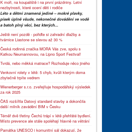
K moři, na koupaliště i na první prázdniny. Letní
nezbytnosti, které ocení děti i rodiče
Léto s dětmi znamená jediné – mokré plavky,
písek úplně všude, nekonečné dovádění ve vodě
a batoh plný věcí, bez kterých...
Ještě není pozdě - pořiďte si zahradní dlažby a
tvárnice Liastone se slevou až 30 %
Česká rodinná značka MORA Vás zve, spolu s
Katkou Neumannovou, na Lipno Sport Festival!
Tvrdá, nebo měkká matrace? Rozhoduje něco jiného
Venkovní rolety v létě: 5 chyb, kvůli kterým doma
zbytečně trpíte vedrem
Wienerberger s.r.o. zveřejňuje hospodářský výsledek
za rok 2025
ČAS rozšířila Datový standard stavby a dokončila
další milník zavádění BIM v Česku
Téměř dvě třetiny Čechů trápí v létě přehřáté bydlení.
Místo prevence ale stále spoléhají hlavně na větrání
Památka UNESCO i komunitní sál dokazují, že