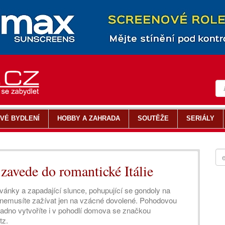
VÉ BYDLENÍ
HOBBY A ZAHRADA
SOUTĚŽE
SERIÁLY
zavede do romantické Itálie
vánky a zapadající slunce, pohupující se gondoly na
, nemusíte zažívat jen na vzácné dovolené. Pohodovou
adno vytvoříte i v pohodlí domova se značkou
tz.