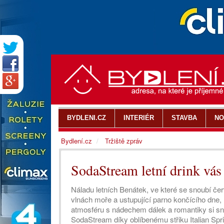
BYDLENI.CZ
INTERIÉR
STAVBA
NO
Bydlení.cz
Tržiště zpráv
SodaStream letní drink vás 
Náladu letních Benátek, ve které se snoubí čer
vlnách moře a ustupující parno končícího dne
atmosféru s nádechem dálek a romantiky si sn
SodaStream díky oblíbenému střiku Italian Spri