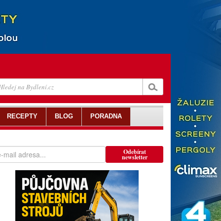
RECEPTY
BLOG
PORADNA
Odebírat
newsletter