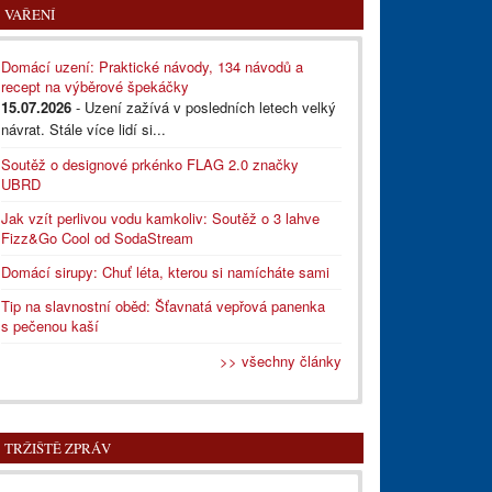
VAŘENÍ
Domácí uzení: Praktické návody, 134 návodů a
recept na výběrové špekáčky
15.07.2026
- Uzení zažívá v posledních letech velký
návrat. Stále více lidí si...
Soutěž o designové prkénko FLAG 2.0 značky
UBRD
Jak vzít perlivou vodu kamkoliv: Soutěž o 3 lahve
Fizz&Go Cool od SodaStream
Domácí sirupy: Chuť léta, kterou si namícháte sami
Tip na slavnostní oběd: Šťavnatá vepřová panenka
s pečenou kaší
>> všechny články
TRŽIŠTĚ ZPRÁV