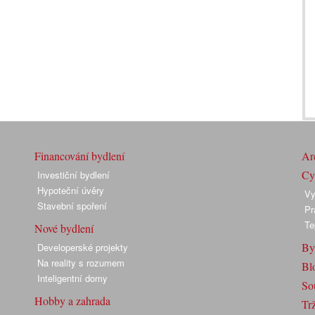
Financování bydlení
Arc
Cyk
Investiční bydlení
Hypoteční úvěry
Vy
Stavební spoření
Pr
Te
Nové bydlení
By
Developerské projekty
Na reality s rozumem
Bl
Inteligentní domy
So
Hobby a zahrada
Trž