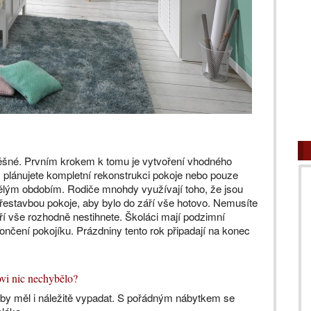
spěšné. Prvním krokem k tomu je vytvoření vhodného
 plánujete kompletní rekonstrukci pokoje nebo pouze
kvělým obdobím. Rodiče mnohdy využívají toho, že jsou
přestavbou pokoje, aby bylo do září vše hotovo. Nemusíte
ří vše rozhodně nestihnete. Školáci mají podzimní
ončení pokojíku. Prázdniny tento rok připadají na konec
ovi nic nechybělo?
 by měl i náležitě vypadat. S pořádným nábytkem se