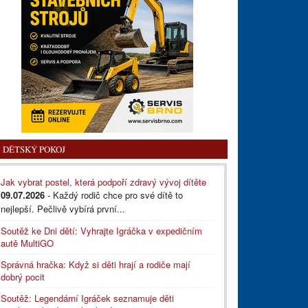
DĚTSKÝ POKOJ
Jak vybrat postel, která podpoří zdravý vývoj dítěte
09.07.2026
- Každý rodič chce pro své dítě to
nejlepší. Pečlivě vybírá první...
Soutěž ke Dni dětí: Vyhrajte Igráčka v expedičním
autě MultiGO
Správná hračka: Když si děti hrají a rodiče mají
dobrý pocit
Soutěž: Legendární Igráček seznamuje děti