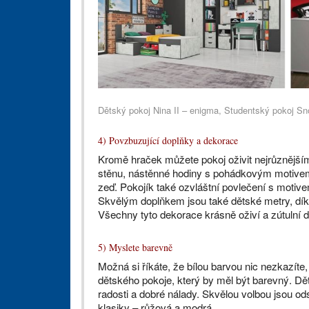
Dětský pokoj Nina II – enigma, Studentský pokoj S
4) Povzbuzující doplňky a dekorace
Kromě hraček můžete pokoj oživit nejrůznější
stěnu, nástěnné hodiny s pohádkovým motivem
zeď. Pokojík také ozvláštní povlečení s motive
Skvělým doplňkem jsou také dětské metry, díky k
Všechny tyto dekorace krásně oživí a zútulní d
5) Myslete barevně
Možná si říkáte, že bílou barvou nic nezkazíte,
dětského pokoje, který by měl být barevný. Děti 
radosti a dobré nálady. Skvělou volbou jsou od
klasiky – růžová a modrá.