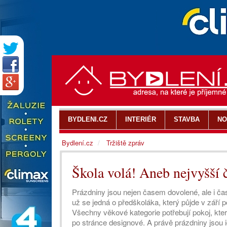
BYDLENI.CZ
INTERIÉR
STAVBA
NO
Bydlení.cz
Tržiště zpráv
Škola volá! Aneb nejvyšší 
Prázdniny jsou nejen časem dovolené, ale i čas
už se jedná o předškoláka, který půjde v září p
Všechny věkové kategorie potřebují pokoj, kte
po stránce designové. A právě prázdniny jsou 