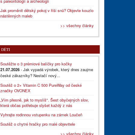
s paleontologií a archeologií
Jak proměnit dětský pokoj v říši snů? Objevte kouzlo
nástěnných maleb
>> všechny články
DĚTI
Soutěžte o 3 prémiové balíčky pro kočky
21.07.2026
- Jak vypadá výrobek, který dnes zaujme
české zákazníky? Nestačí nový...
Soutěž o 2× Vitamin C 500 PureWay od české
značky OVONEX
„Vím přesně, jak to myslíš". Šest obyčejných slov,
která občas potřebuje slyšet každý z nás
Vyhrajte rodinnou vstupenku na zámek Loučeň
Soutěž o chytré hračky pro malé objevitele
>> všechny články