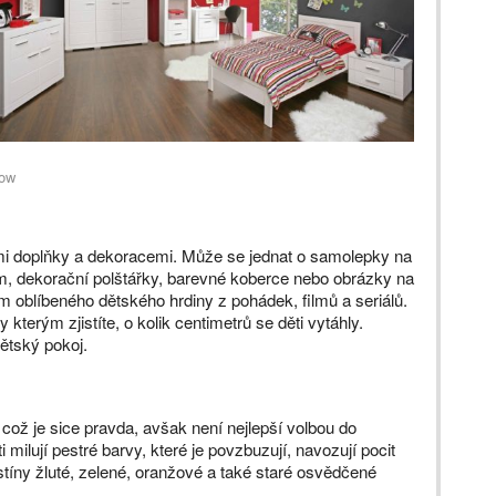
now
mi doplňky a dekoracemi. Může se jednat o samolepky na
, dekorační polštářky, barevné koberce nebo obrázky na
m oblíbeného dětského hrdiny z pohádek, filmů a seriálů.
terým zjistíte, o kolik centimetrů se děti vytáhly.
ětský pokoj.
 což je sice pravda, avšak není nejlepší volbou do
milují pestré barvy, které je povzbuzují, navozují pocit
stíny žluté, zelené, oranžové a také staré osvědčené