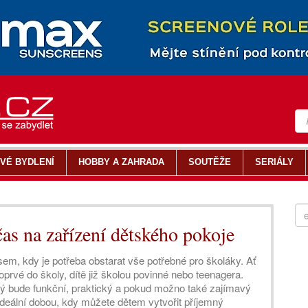
VÉ BYDLENÍ
HOBBY A ZAHRADA
SOUTĚŽE
SERIÁLY
čas na zařízení dětského pokoje
em, kdy je potřeba obstarat vše potřebné pro školáky. Ať
oprvé do školy, dítě již školou povinné nebo teenagera.
rý bude funkční, praktický a pokud možno také zajímavý
ideální dobou, kdy můžete dětem vytvořit příjemný