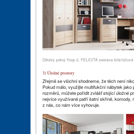
Dětský pokoj Yoop 2, FELICITA sestava bílá/růžová
3) Úložné prostory
Zřejmě se všichni shodneme, že těch není nikdy
Pokud málo, využijte multifukční nábytek jako
rozměrů, můžete pořídit zvlášť stojící úložné 
nejvíce využívané patří šatní skříně, komody, 
z nás, co nám více vyhovuje.