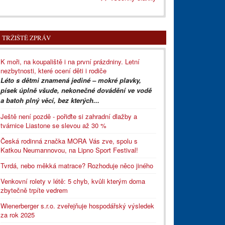
TRŽIŠTĚ ZPRÁV
K moři, na koupaliště i na první prázdniny. Letní
nezbytnosti, které ocení děti i rodiče
Léto s dětmi znamená jediné – mokré plavky,
písek úplně všude, nekonečné dovádění ve vodě
a batoh plný věcí, bez kterých...
Ještě není pozdě - pořiďte si zahradní dlažby a
tvárnice Liastone se slevou až 30 %
Česká rodinná značka MORA Vás zve, spolu s
Katkou Neumannovou, na Lipno Sport Festival!
Tvrdá, nebo měkká matrace? Rozhoduje něco jiného
Venkovní rolety v létě: 5 chyb, kvůli kterým doma
zbytečně trpíte vedrem
Wienerberger s.r.o. zveřejňuje hospodářský výsledek
za rok 2025