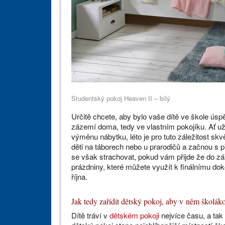
Studentský pokoj Heaven II – bílý
Určitě chcete, aby bylo vaše dítě ve škole ú
zázemí doma, tedy ve vlastním pokojíku. Ať už
výměnu nábytku, léto je pro tuto záležitost s
děti na táborech nebo u prarodičů a začnou s 
se však strachovat, pokud vám přijde že do zá
prázdniny, které můžete využít k finálnímu dok
října.
Jak tedy zařídit dětský pokoj, aby v něm školák
Dítě tráví v
dětském pokoji
nejvíce času, a tak