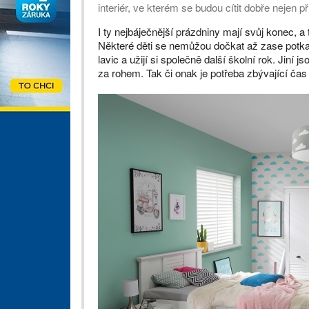
interiér, ve kterém se budou cítit dobře nejen při
I ty nejbáječnější prázdniny mají svůj konec, 
Některé děti se nemůžou dočkat až zase potka
lavic a užijí si společně další školní rok. Jiní 
za rohem. Tak či onak je potřeba zbývající čas 