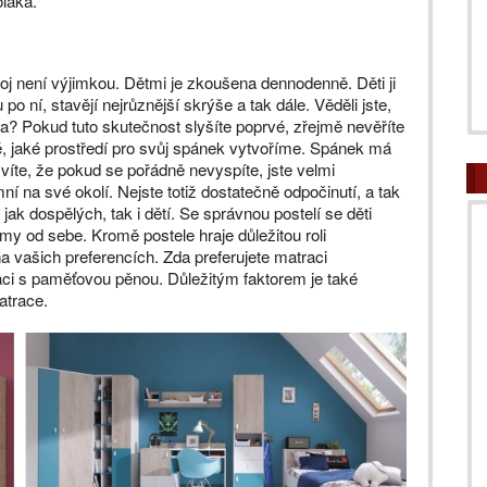
oláka.
oj není výjimkou. Dětmi je zkoušena dennodenně. Děti ji
 po ní, stavějí nejrůznější skrýše a tak dále. Věděli jste,
ota? Pokud tuto skutečnost slyšíte poprvé, zřejmě nevěříte
té, jaké prostředí pro svůj spánek vytvoříme. Spánek má
ě víte, že pokud se pořádně nevyspíte, jste velmi
 na své okolí. Nejste totiž dostatečně odpočinutí, a tak
jak dospělých, tak i dětí. Se správnou postelí se děti
my od sebe. Kromě postele hraje důležitou roli
 vašich preferencích. Zda preferujete matraci
traci s paměťovou pěnou. Důležitým faktorem je také
atrace.