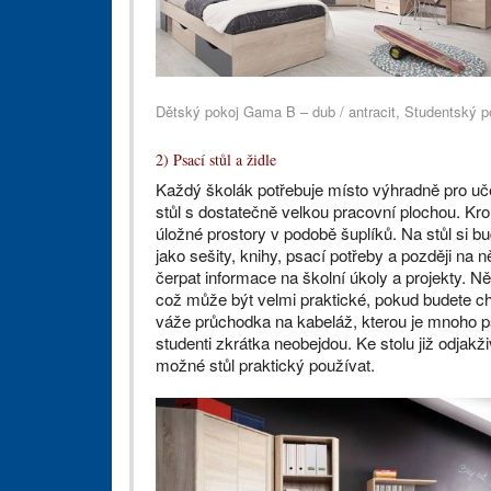
Dětský pokoj Gama B – dub / antracit, Studentský p
2) Psací stůl a židle
Každý školák potřebuje místo výhradně pro uče
stůl s dostatečně velkou pracovní plochou. Kro
úložné prostory v podobě šuplíků. Na stůl si bu
jako sešity, knihy, psací potřeby a později na 
čerpat informace na školní úkoly a projekty. N
což může být velmi praktické, pokud budete chtí
váže průchodka na kabeláž, kterou je mnoho ps
studenti zkrátka neobejdou. Ke stolu již odjakž
možné stůl praktický používat.