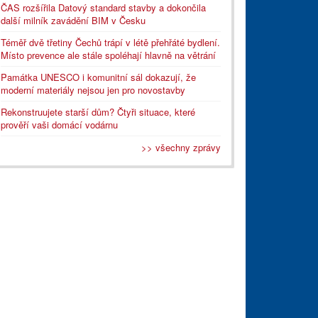
ČAS rozšířila Datový standard stavby a dokončila
další milník zavádění BIM v Česku
Téměř dvě třetiny Čechů trápí v létě přehřáté bydlení.
Místo prevence ale stále spoléhají hlavně na větrání
Památka UNESCO i komunitní sál dokazují, že
moderní materiály nejsou jen pro novostavby
Rekonstruujete starší dům? Čtyři situace, které
prověří vaši domácí vodárnu
>> všechny zprávy