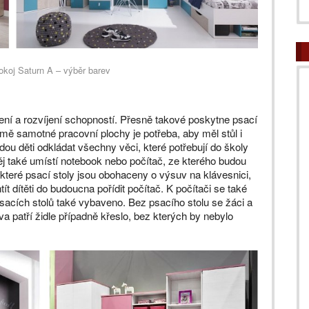
okoj Saturn A – výběr barev
ní a rozvíjení schopností. Přesně takové poskytne psací
mě samotné pracovní plochy je potřeba, aby měl stůl i
dou děti odkládat všechny věci, které potřebují do školy
něj také umístí notebook nebo počítač, ze kterého budou
ěkteré psací stoly jsou obohaceny o výsuv na klávesnici,
t dítěti do budoucna pořídit počítač. K počítači se také
acích stolů také vybaveno. Bez psacího stolu se žáci a
iva patří židle případně křeslo, bez kterých by nebylo