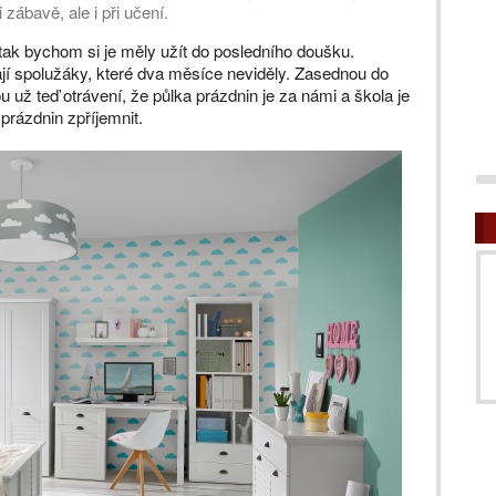
 zábavě, ale i při učení.
a tak bychom si je měly užít do posledního doušku.
jí spolužáky, které dva měsíce neviděly. Zasednou do
jsou už teď otrávení, že půlka prázdnin je za námi a škola je
prázdnin zpříjemnit.