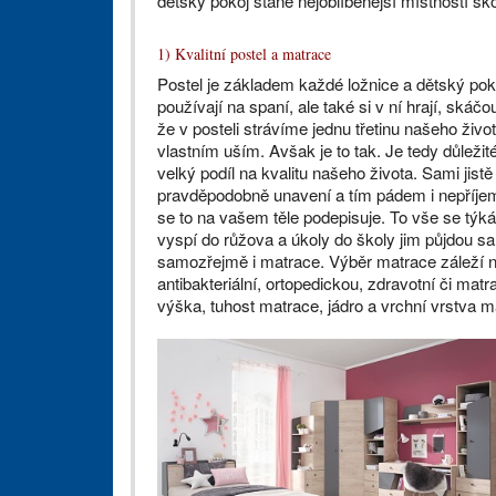
dětský pokoj stane nejoblíbenější místností šk
1) Kvalitní postel a matrace
Postel je základem každé ložnice a dětský pok
používají na spaní, ale také si v ní hrají, skáčou
že v posteli strávíme jednu třetinu našeho živ
vlastním uším. Avšak je to tak. Je tedy důleži
velký podíl na kvalitu našeho života. Sami jist
pravděpodobně unavení a tím pádem i nepříjemní
se to na vašem těle podepisuje. To vše se týká 
vyspí do růžova a úkoly do školy jim půjdou sa
samozřejmě i matrace. Výběr matrace záleží na
antibakteriální, ortopedickou, zdravotní či ma
výška, tuhost matrace, jádro a vrchní vrstva m