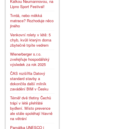
Katkou Neumannovou, na
Lipno Sport Festival!
Tvrdá, nebo měkká
matrace? Rozhoduje něco
jiného
Venkovní rolety v létě: 5
chyb, kvůli kterým doma
zbytečně trpíte vedrem
Wienerberger s.r.o.
zveřejňuje hospodářský
výsledek za rok 2025
ČAS rozšířila Datový
standard stavby a
dokončila další milník
zavádění BIM v Česku
Téměř dvě třetiny Čechů
trápí v létě přehřáté
bydlení. Místo prevence
ale stále spoléhají hlavně
na větrání
Památka UNESCO i