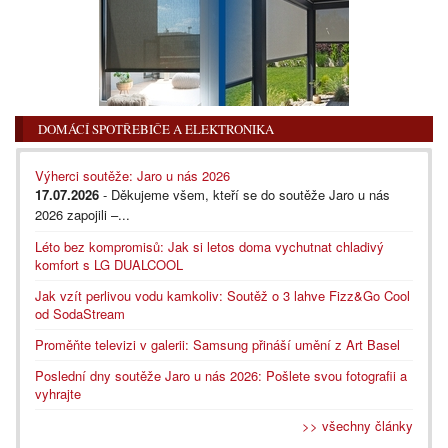
DOMÁCÍ SPOTŘEBIČE A ELEKTRONIKA
Výherci soutěže: Jaro u nás 2026
17.07.2026
- Děkujeme všem, kteří se do soutěže Jaro u nás
2026 zapojili –...
Léto bez kompromisů: Jak si letos doma vychutnat chladivý
komfort s LG DUALCOOL
Jak vzít perlivou vodu kamkoliv: Soutěž o 3 lahve Fizz&Go Cool
od SodaStream
Proměňte televizi v galerii: Samsung přináší umění z Art Basel
Poslední dny soutěže Jaro u nás 2026: Pošlete svou fotografii a
vyhrajte
>> všechny články