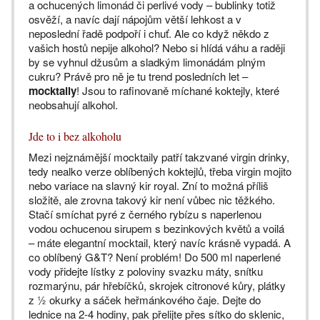
a ochucených limonád či perlivé vody – bublinky totiž
osvěží, a navíc dají nápojům větší lehkost a v
neposlední řadě podpoří i chuť. Ale co když někdo z
vašich hostů nepije alkohol? Nebo si hlídá váhu a raději
by se vyhnul džusům a sladkým limonádám plným
cukru? Právě pro ně je tu trend posledních let –
mocktaily
! Jsou to rafinovaně míchané koktejly, které
neobsahují alkohol.
Jde to i bez alkoholu
Mezi nejznámější mocktaily patří takzvané virgin drinky,
tedy nealko verze oblíbených koktejlů, třeba virgin mojito
nebo variace na slavný kir royal. Zní to možná příliš
složitě, ale zrovna takový kir není vůbec nic těžkého.
Stačí smíchat pyré z černého rybízu s naperlenou
vodou ochucenou sirupem s bezinkových květů a voilá
– máte elegantní mocktail, který navíc krásně vypadá. A
co oblíbený G&T? Není problém! Do 500 ml naperlené
vody přidejte lístky z poloviny svazku máty, snítku
rozmarýnu, pár hřebíčků, skrojek citronové kůry, plátky
z ½ okurky a sáček heřmánkového čaje. Dejte do
lednice na 2-4 hodiny, pak přelijte přes sítko do sklenic,