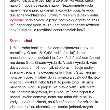
dealkoholizované destiláty a také perlivá voda, která
nápojům dodá osvěžující náboj. Nezapomeňte vodu
naperlit těsně před přidáním a vždycky použijte vodu
důkladně vychlazenou. Chytrým řešením je pak vlastní
výrobník
perlivé vody. Z jedné bombičky připravíte až 80
litrů naperlené vody, takže vám odpadne tahání těžkých
lahví a starosti o recyklaci jednorázových lahví.
Svoboda chuti
Určitě i vaše babička měla doma sifonovou láhev na
bombičky. O tom, že Češi tradičně milují doma
naperlenou vodu, svědčí i to, že každá šestá domácnost
má doma SodaStream výrobník. Vlastní výrobník vám
dává spoustu možností, jak si připravit nápoje podle
svého – třeba jen s ovocem či bylinkami. Stačí jedním
pohybem upevnit lahev do výrobníku a stisknout tlačítko
– jednou, dvakrát nebo třikrát, to podle toho, jak silně
naperlenou vodu si přejete pít. Navíc vám ušetří vám
čas i energii: díky tomu, že si vodu můžete naperlit v
pohodlí svého domova, nemusíte tahat těžké balíky
vody kupované. Navíc, používáním vlastního výrobníku
získáte skvělou alternativu k tisícům jednorázových