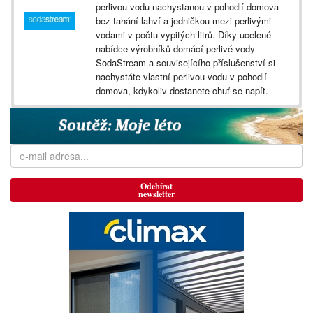
perlivou vodu nachystanou v pohodlí domova
bez tahání lahví a jedničkou mezi perlivými
vodami v počtu vypitých litrů. Díky ucelené
nabídce výrobníků domácí perlivé vody
SodaStream a souvisejícího příslušenství si
nachystáte vlastní perlivou vodu v pohodlí
domova, kdykoliv dostanete chuť se napít.
Odebírat
newsletter