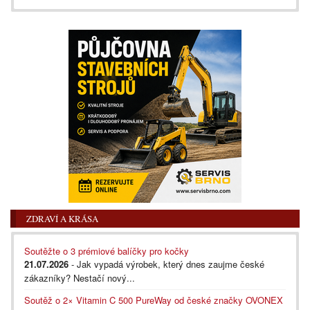
ZDRAVÍ A KRÁSA
Soutěžte o 3 prémiové balíčky pro kočky
21.07.2026
- Jak vypadá výrobek, který dnes zaujme české
zákazníky? Nestačí nový...
Soutěž o 2× Vitamin C 500 PureWay od české značky OVONEX