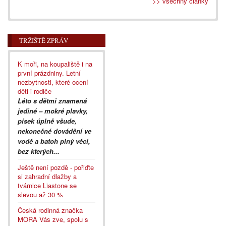
>> všechny články
TRŽIŠTĚ ZPRÁV
K moři, na koupaliště i na
první prázdniny. Letní
nezbytnosti, které ocení
děti i rodiče
Léto s dětmi znamená
jediné – mokré plavky,
písek úplně všude,
nekonečné dovádění ve
vodě a batoh plný věcí,
bez kterých...
Ještě není pozdě - pořiďte
si zahradní dlažby a
tvárnice Liastone se
slevou až 30 %
Česká rodinná značka
MORA Vás zve, spolu s