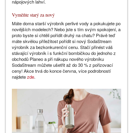
nápojových lahví.
Vyměňte starý za nový
Máte doma starší výrobník perlivé vody a pokukujete po
novějších modelech? Nebo jste s tím svým spokojení, a
proto byste si chtěli pořídit druhý na chatu? Právě teď
máte skvělou příležitost pořídit si nový SodaStream
výrobník za bezkonkurenční cenu. Stačí přinést váš
stávající výrobník i s funkční bombičkou do jednoho z
obchodů Planeo a při nákupu nového výrobníku
SodaStream můžete ušetřit až do 30 % z pořizovací
ceny! Akce trvá do konce června, více podrobností
najdete
zde
.