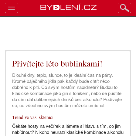
Toggle
navigation
Přivítejte léto bublinkami!
Dlouhé dny, teplo, slunce, to je ideální čas na párty.
Kromě báječného jídla pak každý bude chtít něco
dobrého k pití. Co svým hostům nabídnete? Budou to
klasické kombinace jako gin s tonikem, nebo se pustíte
do čím dál oblíbenějších drinků bez alkoholu? Podívejte
se, co všechno svým hostům můžete umíchat.
Trend ve vaší sklenici
Čekáte hosty na večírek a lámete si hlavu s tím, co jim
nabídnout? Nikoho neurazí klasické kombinace alkoholu