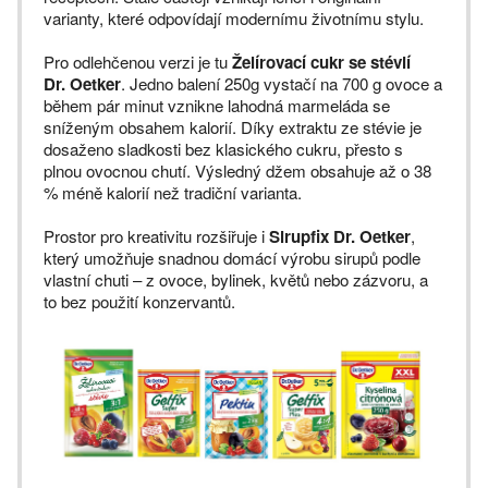
varianty, které odpovídají modernímu životnímu stylu.
Pro odlehčenou verzi je tu
Želírovací cukr se stévií
Dr. Oetker
. Jedno balení 250g vystačí na 700 g ovoce a
během pár minut vznikne lahodná marmeláda se
sníženým obsahem kalorií. Díky extraktu ze stévie je
dosaženo sladkosti bez klasického cukru, přesto s
plnou ovocnou chutí. Výsledný džem obsahuje až o 38
% méně kalorií než tradiční varianta.
Prostor pro kreativitu rozšiřuje i
Sirupfix Dr. Oetker
,
který umožňuje snadnou domácí výrobu sirupů podle
vlastní chuti – z ovoce, bylinek, květů nebo zázvoru, a
to bez použití konzervantů.