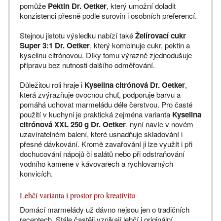
pomůže
Pektin Dr. Oetker
, který umožní doladit
konzistenci přesně podle surovin i osobních preferencí.
Stejnou jistotu výsledku nabízí také
Želírovací cukr
Super 3:1 Dr. Oetker
, který kombinuje cukr, pektin a
kyselinu citrónovou. Díky tomu výrazně zjednodušuje
přípravu bez nutnosti dalšího odměřování.
Důležitou roli hraje i
Kyselina citrónová Dr. Oetker
,
která zvýrazňuje ovocnou chuť, podporuje barvu a
pomáhá uchovat marmeládu déle čerstvou. Pro časté
použití v kuchyni je praktická zejména varianta
Kyselina
citrónová XXL 250 g Dr. Oetker
, nyní navíc v novém
uzavíratelném balení, které usnadňuje skladování i
přesné dávkování. Kromě zavařování ji lze využít i při
dochucování nápojů či salátů nebo při odstraňování
vodního kamene v kávovarech a rychlovarných
konvicích.
Lehčí varianta i prostor pro kreativitu
Domácí marmelády už dávno nejsou jen o tradičních
receptech. Stále častěji vznikají lehčí i originální