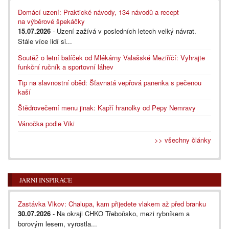
Domácí uzení: Praktické návody, 134 návodů a recept
na výběrové špekáčky
15.07.2026
- Uzení zažívá v posledních letech velký návrat.
Stále více lidí si...
Soutěž o letní balíček od Mlékárny Valašské Meziříčí: Vyhrajte
funkční ručník a sportovní láhev
Tip na slavnostní oběd: Šťavnatá vepřová panenka s pečenou
kaší
Štědrovečerní menu jinak: Kapří hranolky od Pepy Nemravy
Vánočka podle Viki
>> všechny články
JARNÍ INSPIRACE
Zastávka Vlkov: Chalupa, kam přijedete vlakem až před branku
30.07.2026
- Na okraji CHKO Třeboňsko, mezi rybníkem a
borovým lesem, vyrostla...