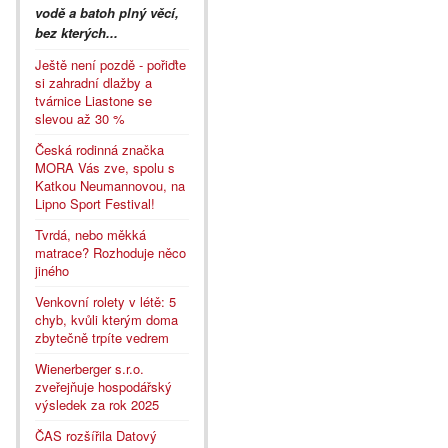
vodě a batoh plný věcí,
bez kterých...
Ještě není pozdě - pořiďte
si zahradní dlažby a
tvárnice Liastone se
slevou až 30 %
Česká rodinná značka
MORA Vás zve, spolu s
Katkou Neumannovou, na
Lipno Sport Festival!
Tvrdá, nebo měkká
matrace? Rozhoduje něco
jiného
Venkovní rolety v létě: 5
chyb, kvůli kterým doma
zbytečně trpíte vedrem
Wienerberger s.r.o.
zveřejňuje hospodářský
výsledek za rok 2025
ČAS rozšířila Datový