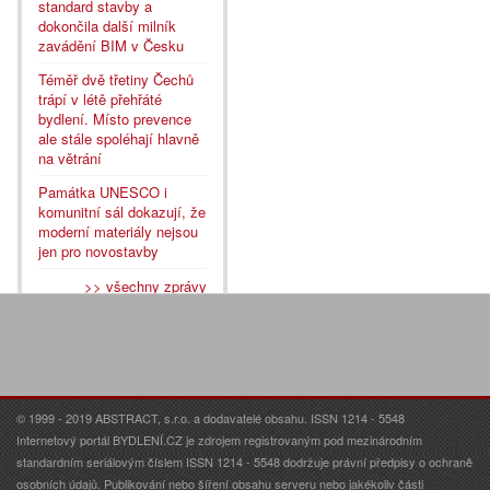
standard stavby a
dokončila další milník
zavádění BIM v Česku
Téměř dvě třetiny Čechů
trápí v létě přehřáté
bydlení. Místo prevence
ale stále spoléhají hlavně
na větrání
Památka UNESCO i
komunitní sál dokazují, že
moderní materiály nejsou
jen pro novostavby
>> všechny zprávy
© 1999 - 2019 ABSTRACT, s.r.o. a dodavatelé obsahu. ISSN 1214 - 5548
Internetový portál BYDLENÍ.CZ je zdrojem registrovaným pod mezinárodním
standardním seriálovým číslem ISSN 1214 - 5548 dodržuje právní předpisy o ochraně
osobních údajů. Publikování nebo šíření obsahu serveru nebo jakékoliv části