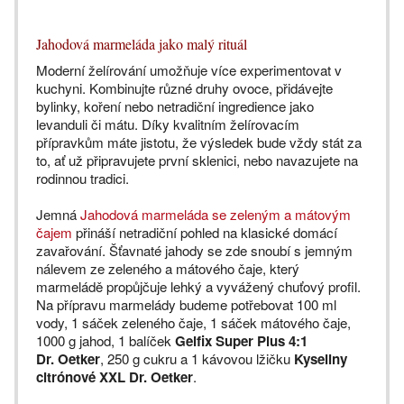
Jahodová marmeláda jako malý rituál
Moderní želírování umožňuje více experimentovat v
kuchyni. Kombinujte různé druhy ovoce, přidávejte
bylinky, koření nebo netradiční ingredience jako
levanduli či mátu. Díky kvalitním želírovacím
přípravkům máte jistotu, že výsledek bude vždy stát za
to, ať už připravujete první sklenici, nebo navazujete na
rodinnou tradici.
Jemná
Jahodová marmeláda se zeleným a mátovým
čajem
přináší netradiční pohled na klasické domácí
zavařování. Šťavnaté jahody se zde snoubí s jemným
nálevem ze zeleného a mátového čaje, který
marmeládě propůjčuje lehký a vyvážený chuťový profil.
Na přípravu marmelády budeme potřebovat 100 ml
vody, 1 sáček zeleného čaje, 1 sáček mátového čaje,
1000 g jahod, 1 balíček
Gelfix Super Plus 4:1
Dr. Oetker
, 250 g cukru a 1 kávovou lžičku
Kyseliny
citrónové XXL Dr. Oetker
.