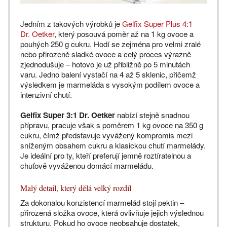
Jedním z takových výrobků je
Gelfix Super Plus 4:1
Dr. Oetker
, který posouvá poměr až na 1 kg ovoce a
pouhých 250 g cukru. Hodí se zejména pro velmi zralé
nebo přirozeně sladké ovoce a celý proces výrazně
zjednodušuje – hotovo je už přibližně po 5 minutách
varu. Jedno balení vystačí na 4 až 5 sklenic, přičemž
výsledkem je marmeláda s vysokým podílem ovoce a
intenzivní chutí.
Gelfix Super 3:1 Dr. Oetker
nabízí stejně snadnou
přípravu, pracuje však s poměrem 1 kg ovoce na 350 g
cukru, čímž představuje vyvážený kompromis mezi
sníženým obsahem cukru a klasickou chutí marmelády.
Je ideální pro ty, kteří preferují jemně roztíratelnou a
chuťově vyváženou domácí marmeládu.
Malý detail, který dělá velký rozdíl
Za dokonalou konzistencí marmelád stojí pektin –
přirozená složka ovoce, která ovlivňuje jejich výslednou
strukturu. Pokud ho ovoce neobsahuje dostatek,