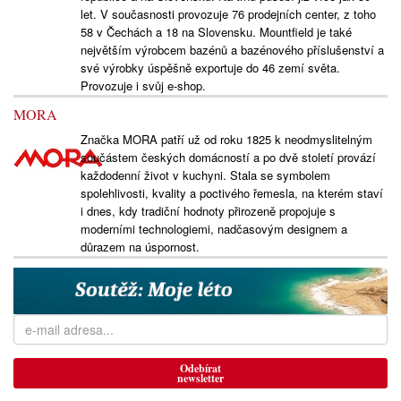
let. V současnosti provozuje 76 prodejních center, z toho
58 v Čechách a 18 na Slovensku. Mountfield je také
největším výrobcem bazénů a bazénového příslušenství a
své výrobky úspěšně exportuje do 46 zemí světa.
Provozuje i svůj e-shop.
MORA
Značka MORA patří už od roku 1825 k neodmyslitelným
součástem českých domácností a po dvě století provází
každodenní život v kuchyni. Stala se symbolem
spolehlivosti, kvality a poctivého řemesla, na kterém staví
i dnes, kdy tradiční hodnoty přirozeně propojuje s
moderními technologiemi, nadčasovým designem a
důrazem na úspornost.
Odebírat
newsletter