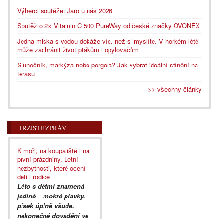
Výherci soutěže: Jaro u nás 2026
Soutěž o 2× Vitamin C 500 PureWay od české značky OVONEX
Jedna miska s vodou dokáže víc, než si myslíte. V horkém létě
může zachránit život ptákům i opylovačům
Slunečník, markýza nebo pergola? Jak vybrat ideální stínění na
terasu
>> všechny články
TRŽIŠTĚ ZPRÁV
K moři, na koupaliště i na
první prázdniny. Letní
nezbytnosti, které ocení
děti i rodiče
Léto s dětmi znamená
jediné – mokré plavky,
písek úplně všude,
nekonečné dovádění ve