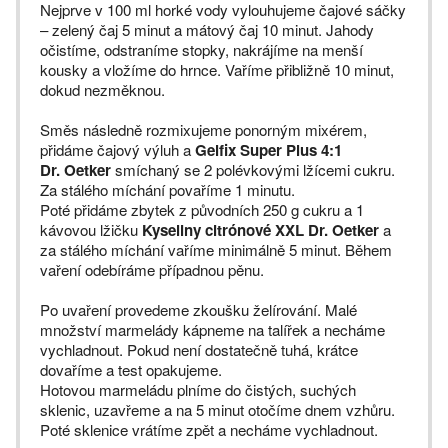
Nejprve v 100 ml horké vody vylouhujeme čajové sáčky
– zelený čaj 5 minut a mátový čaj 10 minut. Jahody
očistíme, odstraníme stopky, nakrájíme na menší
kousky a vložíme do hrnce. Vaříme přibližně 10 minut,
dokud nezměknou.
Směs následně rozmixujeme ponorným mixérem,
přidáme čajový výluh a
Gelfix Super Plus 4:1
Dr. Oetker
smíchaný se 2 polévkovými lžícemi cukru.
Za stálého míchání povaříme 1 minutu.
Poté přidáme zbytek z původních 250 g cukru a 1
kávovou lžičku
Kyseliny citrónové XXL Dr. Oetker
a
za stálého míchání vaříme minimálně 5 minut. Během
vaření odebíráme případnou pěnu.
Po uvaření provedeme zkoušku želírování. Malé
množství marmelády kápneme na talířek a necháme
vychladnout. Pokud není dostatečně tuhá, krátce
dovaříme a test opakujeme.
Hotovou marmeládu plníme do čistých, suchých
sklenic, uzavřeme a na 5 minut otočíme dnem vzhůru.
Poté sklenice vrátíme zpět a necháme vychladnout.