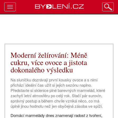
Toggle
navigation
Moderní želírování: Méně
cukru, více ovoce a jistota
dokonalého výsledku
Na sluníčku dozrávají první kousky ovoce a s nimi
přichází ideální čas užít si jejich sezónu naplno.
Představte si sklenice plné barevných marmelád, které
zachytí letní atmosféru po celý rok. Stačí pár surovin,
správný postup a během chvíle vzniká něco, co má
úplně jinou hodnotu než jen obyčejná zásoba ve spíži.
Domácí marmelády dnes znamenají radost z tvoření,