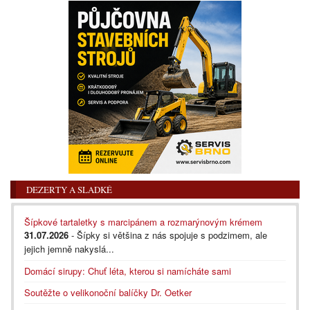
DEZERTY A SLADKÉ
Šípkové tartaletky s marcipánem a rozmarýnovým krémem
31.07.2026
- Šípky si většina z nás spojuje s podzimem, ale
jejich jemně nakyslá...
Domácí sirupy: Chuť léta, kterou si namícháte sami
Soutěžte o velikonoční balíčky Dr. Oetker