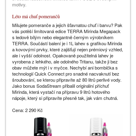
motivy.
Léto má chuť pomerančů
Milujete pomeranče a jejich šťavnatou chuť i barvu? Pak
vás potěší limitovaná edice TERRA Mirinda Megapack
s ledově bílým nebo elegantně černým výrobníkem
TERRA. Součástí balení je i 1L lahev s grafikou Mirinda
a kovovými prvky, které zajišťují nejen prémiový vzhled,
ale i vyšší odolnost. Opakovaně použitelná lahev je
vyrobena z lehkého, ale odolného Tritanu, takže ji bez
obav můžete mýt i v myčce. Nechybí ani bombička s
technologií Quick Connect pro snadné nacvaknutí bez
šroubování, se kterou připravíte až 80 litrů perlivé vody.
Jako bonus SodaStream přibalil originální příchuť
Mirinda, která vystačí na přípravu 9 litrů hotového
nápoje, který si připravíte přesně tak, jak vám chutná.
Cena: 2 290 Kč