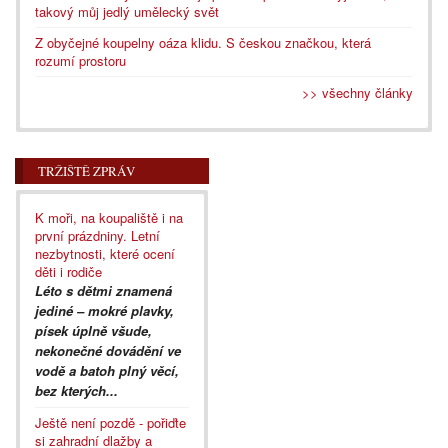
takový můj jedlý umělecký svět
Z obyčejné koupelny oáza klidu. S českou značkou, která
rozumí prostoru
>> všechny články
TRŽIŠTĚ ZPRÁV
K moři, na koupaliště i na
první prázdniny. Letní
nezbytnosti, které ocení
děti i rodiče
Léto s dětmi znamená
jediné – mokré plavky,
písek úplně všude,
nekonečné dovádění ve
vodě a batoh plný věcí,
bez kterých...
Ještě není pozdě - pořiďte
si zahradní dlažby a