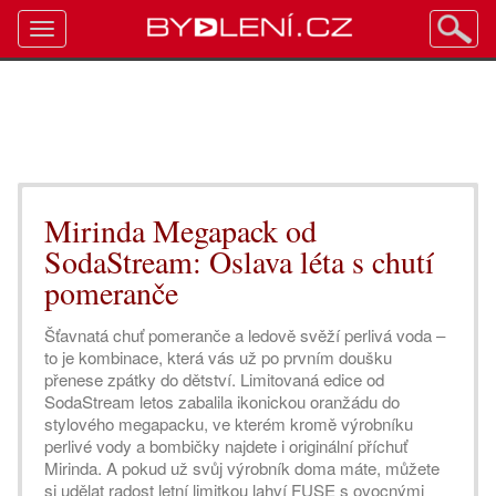
Toggle
navigation
Mirinda Megapack od
SodaStream: Oslava léta s chutí
pomeranče
Šťavnatá chuť pomeranče a ledově svěží perlivá voda –
to je kombinace, která vás už po prvním doušku
přenese zpátky do dětství. Limitovaná edice od
SodaStream letos zabalila ikonickou oranžádu do
stylového megapacku, ve kterém kromě výrobníku
perlivé vody a bombičky najdete i originální příchuť
Mirinda. A pokud už svůj výrobník doma máte, můžete
si udělat radost letní limitkou lahví FUSE s ovocnými