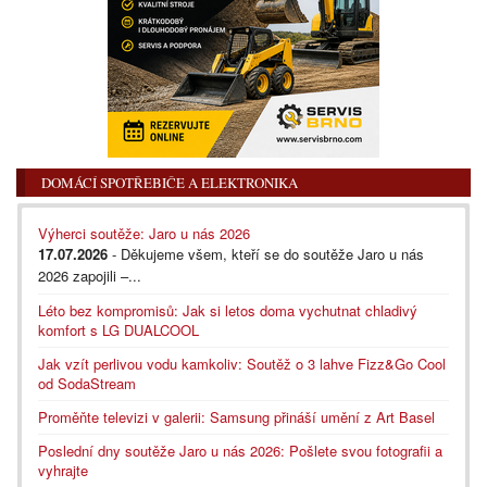
DOMÁCÍ SPOTŘEBIČE A ELEKTRONIKA
Výherci soutěže: Jaro u nás 2026
17.07.2026
- Děkujeme všem, kteří se do soutěže Jaro u nás
2026 zapojili –...
Léto bez kompromisů: Jak si letos doma vychutnat chladivý
komfort s LG DUALCOOL
Jak vzít perlivou vodu kamkoliv: Soutěž o 3 lahve Fizz&Go Cool
od SodaStream
Proměňte televizi v galerii: Samsung přináší umění z Art Basel
Poslední dny soutěže Jaro u nás 2026: Pošlete svou fotografii a
vyhrajte