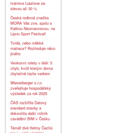
tvárnice Liastone se
slevou až 30 %
Česká rodinná značka
MORA Vás zve, spolu s
Katkou Neumannovou, na
Lipno Sport Festival!
Tvrdá, nebo měkká
matrace? Rozhoduje něco
jiného
Venkovní rolety v létě: 5
chyb, kvůli kterým doma
zbytečně trpíte vedrem
Wienerberger s.r.o.
zveřejňuje hospodářský
výsledek za rok 2025
ČAS rozšířila Datový
standard stavby a
dokončila další milník
zavádění BIM v Česku
Téměř dvě třetiny Čechů