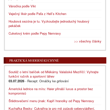
Vánočka podle Viki
Vaječný likér podle Paťa z Hell’s Kitchen
Houbová sezóna je tu. Vyzkoušejte jednoduchý houbový
pekáček
Cuketový krém podle Pepy Nemravy
>> všechny články
PRAKTICKÁ MODERNÍ KUCHYNĚ
Soutěž o letní balíček od Mlékárny Valašské Meziříčí: Vyhrajte
funkční ručník a sportovní láhev
03.07.2026
- Recept: Omáčky ke grilování
Americká lednice na míru: Haier přináší luxus a prostor bez
kompromisů
Štědrovečerní menu jinak: Kapří hranolky od Pepy Nemravy
Kuchařka Besky: Cukrařina je pro mě způsob sebevyjádření,