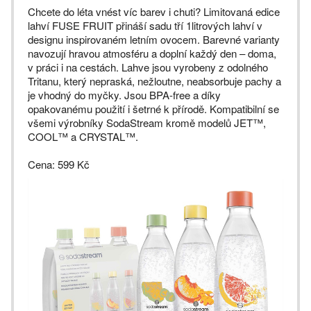
Chcete do léta vnést víc barev i chuti? Limitovaná edice
lahví FUSE FRUIT přináší sadu tří 1litrových lahví v
designu inspirovaném letním ovocem. Barevné varianty
navozují hravou atmosféru a doplní každý den – doma,
v práci i na cestách. Lahve jsou vyrobeny z odolného
Tritanu, který nepraská, nežloutne, neabsorbuje pachy a
je vhodný do myčky. Jsou BPA-free a díky
opakovanému použití i šetrné k přírodě. Kompatibilní se
všemi výrobníky SodaStream kromě modelů JET™,
COOL™ a CRYSTAL™.
Cena: 599 Kč