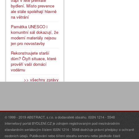
trápí v létě přehřáté
bydlení. Místo prevence
ale stále spoléhají hlavně
na větrání
Památka UNESCO i
komunitní sál dokazují, že
moderní materiály nejsou
jen pro novostavby
Rekonstruujete starší
dům? Čtyři situace, které
prověří vaši domácí
vodárnu
>> všechny zprávy
© 1999 - 2019 ABSTRACT, s.r.o. a dodavatelé obsahu. ISSN 1214 - 5548
Internetový portál BYDLENÍ.CZ je zdrojem registrovaným pod mezinárodním
standardním seriálovým číslem ISSN 1214 - 5548 dodržuje právní předpisy o ochraně
osobních údajů. Publikování nebo šíření obsahu serveru nebo jakékoliv části