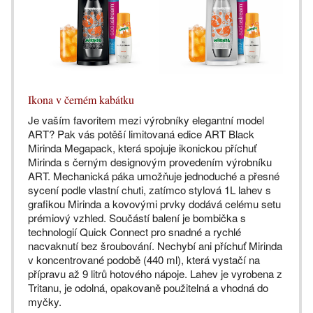
Ikona v černém kabátku
Je vaším favoritem mezi výrobníky elegantní model
ART? Pak vás potěší limitovaná edice ART Black
Mirinda Megapack, která spojuje ikonickou příchuť
Mirinda s černým designovým provedením výrobníku
ART. Mechanická páka umožňuje jednoduché a přesné
sycení podle vlastní chuti, zatímco stylová 1L lahev s
grafikou Mirinda a kovovými prvky dodává celému setu
prémiový vzhled. Součástí balení je bombička s
technologií Quick Connect pro snadné a rychlé
nacvaknutí bez šroubování. Nechybí ani příchuť Mirinda
v koncentrované podobě (440 ml), která vystačí na
přípravu až 9 litrů hotového nápoje. Lahev je vyrobena z
Tritanu, je odolná, opakovaně použitelná a vhodná do
myčky.