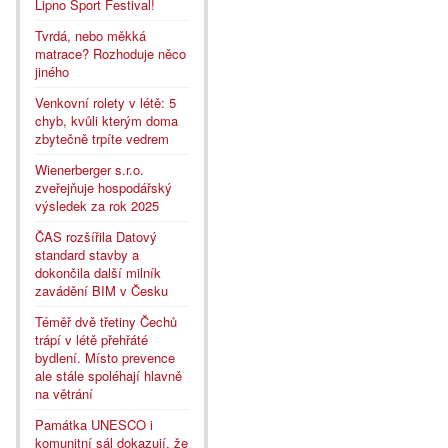
Lipno Sport Festival!
Tvrdá, nebo měkká
matrace? Rozhoduje něco
jiného
Venkovní rolety v létě: 5
chyb, kvůli kterým doma
zbytečně trpíte vedrem
Wienerberger s.r.o.
zveřejňuje hospodářský
výsledek za rok 2025
ČAS rozšířila Datový
standard stavby a
dokončila další milník
zavádění BIM v Česku
Téměř dvě třetiny Čechů
trápí v létě přehřáté
bydlení. Místo prevence
ale stále spoléhají hlavně
na větrání
Památka UNESCO i
komunitní sál dokazují, že