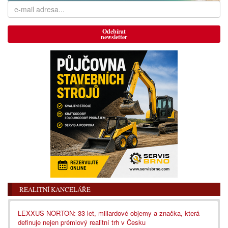
Odebírat
newsletter
REALITNÍ KANCELÁŘE
LEXXUS NORTON: 33 let, miliardové objemy a značka, která
definuje nejen prémiový realitní trh v Česku