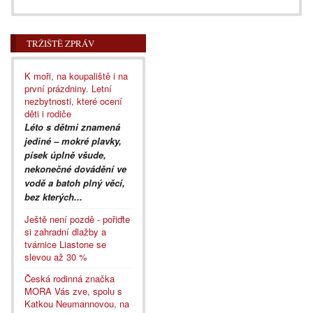
TRŽIŠTĚ ZPRÁV
K moři, na koupaliště i na
první prázdniny. Letní
nezbytnosti, které ocení
děti i rodiče
Léto s dětmi znamená
jediné – mokré plavky,
písek úplně všude,
nekonečné dovádění ve
vodě a batoh plný věcí,
bez kterých...
Ještě není pozdě - pořiďte
si zahradní dlažby a
tvárnice Liastone se
slevou až 30 %
Česká rodinná značka
MORA Vás zve, spolu s
Katkou Neumannovou, na