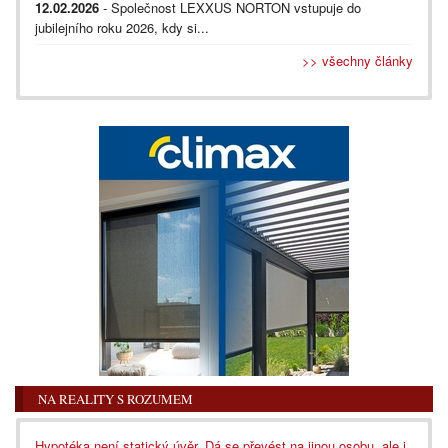
12.02.2026
- Společnost LEXXUS NORTON vstupuje do
jubilejního roku 2026, kdy si...
>> všechny články
NA REALITY S ROZUMEM
Hypotéka není statický úvěr. Dá se převést na jinou osobu, ale i