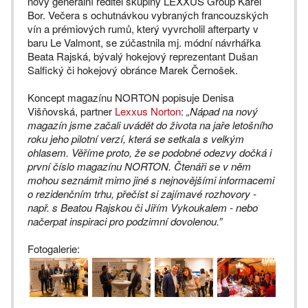
nový generální ředitel skupiny LEXXUS Group Karel
Bor. Večera s ochutnávkou vybraných francouzských
vín a prémiových rumů, který vyvrcholil afterparty v
baru Le Valmont, se zúčastnila mj. módní návrhářka
Beata Rajská, bývalý hokejový reprezentant Dušan
Salfický či hokejový obránce Marek Černošek.
Koncept magazínu NORTON popisuje Denisa
Višňovská, partner
Lexxus Norton
:
„Nápad na nový
magazín jsme začali uvádět do života na jaře letošního
roku jeho pilotní verzí, která se setkala s velkým
ohlasem. Věříme proto, že se podobné odezvy dočká i
první číslo magazínu NORTON. Čtenáři se v něm
mohou seznámit mimo jiné s nejnovějšími informacemi
o rezidenčním trhu, přečíst si zajímavé rozhovory -
např. s Beatou Rajskou či Jiřím Vykoukalem - nebo
načerpat inspiraci pro podzimní dovolenou.”
Fotogalerie: