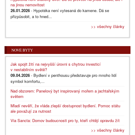
na jinou nemovitost
26.01.2026
- Hypotéka není vytesaná do kamene. Dá se
přizpůsobit, a to hned...
>> všechny články
NOVÉ BYTY
Jak spojit žití na nejvyšší úrovni s chytrou investicí
v nestabilním světě?
09.04.2026
- Bydlení v penthousu představuje pro mnoho lidí
symbol komfortu,...
Nad obzorem: Panelový byt inspirovaný mořem a jachtařským
světem
Mladí nevěří, že vláda zlepší dostupnost bydlení. Pomoc státu
ale považují za nutnost
Via Sancta: Domov budoucnosti pro ty, kteří chtějí opravdu žít
>> všechny články