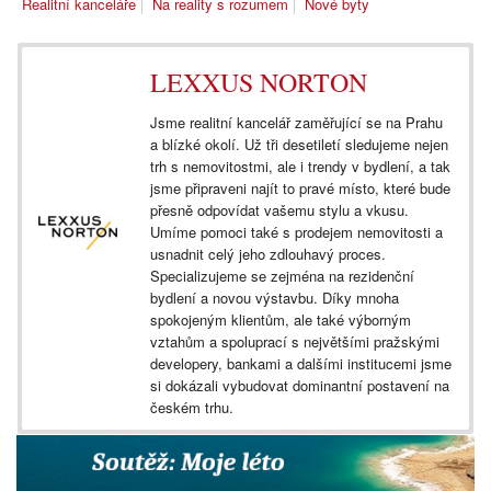
Realitní kanceláře
Na reality s rozumem
Nové byty
LEXXUS NORTON
Jsme realitní kancelář zaměřující se na Prahu
a blízké okolí. Už tři desetiletí sledujeme nejen
trh s nemovitostmi, ale i trendy v bydlení, a tak
jsme připraveni najít to pravé místo, které bude
přesně odpovídat vašemu stylu a vkusu.
Umíme pomoci také s prodejem nemovitosti a
usnadnit celý jeho zdlouhavý proces.
Specializujeme se zejména na rezidenční
bydlení a novou výstavbu. Díky mnoha
spokojeným klientům, ale také výborným
vztahům a spoluprací s největšími pražskými
developery, bankami a dalšími institucemi jsme
si dokázali vybudovat dominantní postavení na
českém trhu.