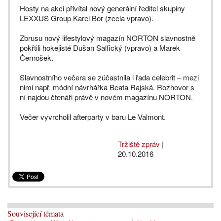
Hosty na akci přivítal nový generální ředitel skupiny
LEXXUS Group Karel Bor (zcela vpravo).
Zbrusu nový lifestylový magazín NORTON slavnostně
pokřtili hokejisté Dušan Salfický (vpravo) a Marek
Černošek.
Slavnostního večera se zúčastnila i řada celebrit – mezi
nimi např. módní návrhářka Beata Rajská. Rozhovor s
ní najdou čtenáři právě v novém magazínu NORTON.
Večer vyvrcholil afterparty v baru Le Valmont.
Tržiště zpráv
|
20.10.2016
Související témata