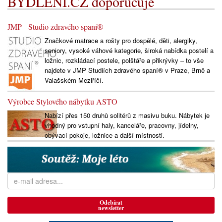
BYDLENÍ.CZ doporučuje
JMP - Studio zdravého spaní®
Značkové matrace a rošty pro dospělé, děti, alergiky,
seniory, vysoké váhové kategorie, široká nabídka postelí a
ložnic, rozkládací postele, polštáře a přikrývky – to vše
najdete v JMP Studiích zdravého spaní® v Praze, Brně a
Valašském Meziříčí.
Výrobce Stylového nábytku ASTO
Nabízí přes 150 druhů solitérů z masivu buku. Nábytek je
vhodný pro vstupní haly, kanceláře, pracovny, jídelny,
obývací pokoje, ložnice a další místnosti.
Odebírat
newsletter