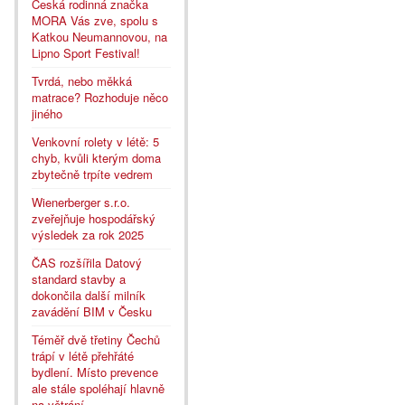
Česká rodinná značka
MORA Vás zve, spolu s
Katkou Neumannovou, na
Lipno Sport Festival!
Tvrdá, nebo měkká
matrace? Rozhoduje něco
jiného
Venkovní rolety v létě: 5
chyb, kvůli kterým doma
zbytečně trpíte vedrem
Wienerberger s.r.o.
zveřejňuje hospodářský
výsledek za rok 2025
ČAS rozšířila Datový
standard stavby a
dokončila další milník
zavádění BIM v Česku
Téměř dvě třetiny Čechů
trápí v létě přehřáté
bydlení. Místo prevence
ale stále spoléhají hlavně
na větrání