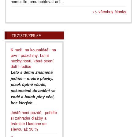
nemusíte tomu obětovat ani...
>> všechny články
TRŽIŠTĚ ZPRÁV
K moři, na koupaliště i na
první prázdniny. Letní
nezbytnosti, které ocení
děti i rodiče
Léto s dětmi znamená
jediné – mokré plavky,
písek úplně všude,
nekonečné dovádění ve
vodě a batoh plný věcí,
bez kterých...
Ještě není pozdě - pořiďte
si zahradní dlažby a
tvárnice Liastone se
slevou až 30 %