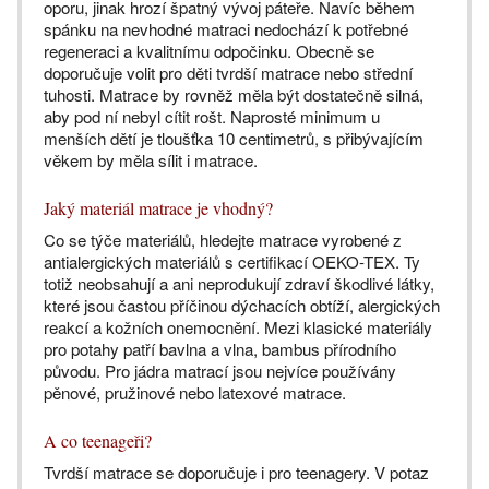
oporu, jinak hrozí špatný vývoj páteře. Navíc během
spánku na nevhodné matraci nedochází k potřebné
regeneraci a kvalitnímu odpočinku. Obecně se
doporučuje volit pro děti tvrdší matrace nebo střední
tuhosti. Matrace by rovněž měla být dostatečně silná,
aby pod ní nebyl cítit rošt. Naprosté minimum u
menších dětí je tloušťka 10 centimetrů, s přibývajícím
věkem by měla sílit i matrace.
Jaký materiál matrace je vhodný?
Co se týče materiálů, hledejte matrace vyrobené z
antialergických materiálů s certifikací OEKO-TEX. Ty
totiž neobsahují a ani neprodukují zdraví škodlivé látky,
které jsou častou příčinou dýchacích obtíží, alergických
reakcí a kožních onemocnění. Mezi klasické materiály
pro potahy patří bavlna a vlna, bambus přírodního
původu. Pro jádra matrací jsou nejvíce používány
pěnové, pružinové nebo latexové matrace.
A co teenageři?
Tvrdší matrace se doporučuje i pro teenagery. V potaz