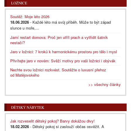
LOŽNICE
Soutěž: Moje léto 2026
18.06.2026
- Každé léto má svůj příběh. Může to být západ
slunce u moře,...
Jarní restart domova: Proč jen utřít prach a vytřídit šatník
nestačí?
Jaro v ložnici: 7 kroků k harmonickému prostoru pro tělo i mysl
Přivítejte jaro v novém: Svěží motivy pro vaši ložnici i obývák
Nechte svou ložnici rozkvést. Soutěžte o luxusní přehoz
od Matějovského
>> všechny články
DĚTSKÝ NÁBYTEK
Jak rozveselit dětský pokoj? Barvy dokážou divy!
18.02.2026
- Dětský pokoj si zaslouží občas osvěžit. A