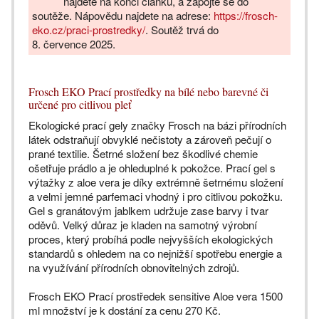
najdete na konci článku, a zapojte se do
soutěže. Nápovědu najdete na adrese:
https://frosch-
eko.cz/praci-prostredky/
. Soutěž trvá do
8. července 2025.
Frosch EKO Prací prostředky na bílé nebo barevné či
určené pro citlivou pleť
Ekologické prací gely značky Frosch na bázi přírodních
látek odstraňují obvyklé nečistoty a zároveň pečují o
prané textilie. Šetrné složení bez škodlivé chemie
ošetřuje prádlo a je ohleduplné k pokožce. Prací gel s
výtažky z aloe vera je díky extrémně šetrnému složení
a velmi jemné parfemaci vhodný i pro citlivou pokožku.
Gel s granátovým jablkem udržuje zase barvy i tvar
oděvů. Velký důraz je kladen na samotný výrobní
proces, který probíhá podle nejvyšších ekologických
standardů s ohledem na co nejnižší spotřebu energie a
na využívání přírodních obnovitelných zdrojů.
Frosch EKO Prací prostředek sensitive Aloe vera 1500
ml množství je k dostání za cenu 270 Kč.