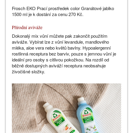
Frosch EKO Prací prostředek color Granátové jablko
1500 ml je k dostání za cenu 270 Kč.
Přírodní aviváže
Dokonalý mix vůní můžete pak zakončit použitím
aviváže. Vybírat lze z vůní levandule, mandlového
mléka, aloe vera nebo květů bavlny. Hypoalergenní
rostlinná receptura bez barviv, pouze s jemnou vůní je
ideální pro osoby s citlivou pokožkou. Na rozdíl od
běžně dostupných aviváží receptura neobsahuje
živočišné složky.