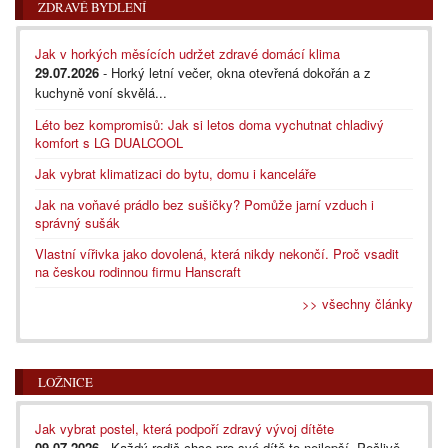
ZDRAVÉ BYDLENÍ
Jak v horkých měsících udržet zdravé domácí klima
29.07.2026
- Horký letní večer, okna otevřená dokořán a z
kuchyně voní skvělá...
Léto bez kompromisů: Jak si letos doma vychutnat chladivý
komfort s LG DUALCOOL
Jak vybrat klimatizaci do bytu, domu i kanceláře
Jak na voňavé prádlo bez sušičky? Pomůže jarní vzduch i
správný sušák
Vlastní vířivka jako dovolená, která nikdy nekončí. Proč vsadit
na českou rodinnou firmu Hanscraft
>> všechny články
LOŽNICE
Jak vybrat postel, která podpoří zdravý vývoj dítěte
09.07.2026
- Každý rodič chce pro své dítě to nejlepší. Pečlivě