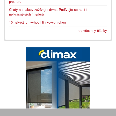
prostoru
Chaty a chalupy zažívají návrat. Podívejte se na 11
nejkrásnějších interiérů
10 největších výhod hliníkových oken
>> všechny články