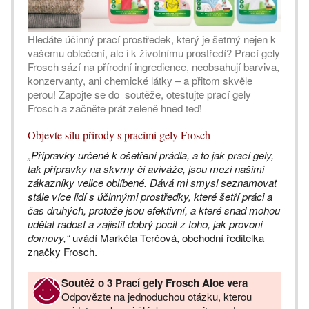
Hledáte účinný prací prostředek, který je šetrný nejen k
vašemu oblečení, ale i k životnímu prostředí? Prací gely
Frosch sází na přírodní ingredience, neobsahují barviva,
konzervanty, ani chemické látky – a přitom skvěle
perou! Zapojte se do soutěže, otestujte prací gely
Frosch a začněte prát zeleně hned teď!
Objevte sílu přírody s pracími gely Frosch
„Přípravky určené k ošetření prádla, a to jak prací gely,
tak přípravky na skvrny či aviváže, jsou mezi našimi
zákazníky velice oblíbené. Dává mi smysl seznamovat
stále více lidí s účinnými prostředky, které šetří práci a
čas druhých, protože jsou efektivní, a které snad mohou
udělat radost a zajistit dobrý pocit z toho, jak provoní
domovy,“
uvádí Markéta Terčová, obchodní ředitelka
značky Frosch.
Soutěž o 3 Prací gely Frosch Aloe vera
Odpovězte na jednoduchou otázku, kterou