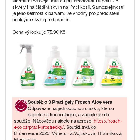
skvrnami od oleje, make-upu, deodorantu a potu. Je
skvělý i na čištění skvrn na límci košil. Samozřejmostí
je jeho šetrnost k barvám. Je vhodný pro předčištění
odolných skvrn před praním.
Cena výrobku je 75,90 Kč.
Soutěž o 3 Prací gely Frosch Aloe vera
Odpovězte na jednoduchou otázku, kterou
najdete na konci článku, a zapojte se do
soutěže. Nápovědu najdete na adrese:
https://frosch-
eko.cz/praci-prostredky/
. Soutěž trvá do
8. července 2025. Výherci: Z.Vojtíšková, H.Smilková,
M.Hejnová