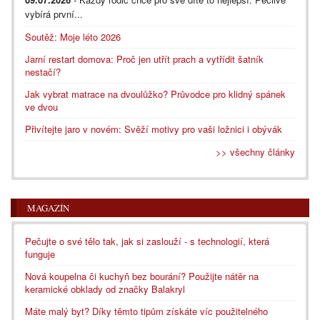
vybírá první...
Soutěž: Moje léto 2026
Jarní restart domova: Proč jen utřít prach a vytřídit šatník
nestačí?
Jak vybrat matrace na dvoulůžko? Průvodce pro klidný spánek
ve dvou
Přivítejte jaro v novém: Svěží motivy pro vaši ložnici i obývák
>> všechny články
MAGAZÍN
Pečujte o své tělo tak, jak si zaslouží - s technologií, která
funguje
Nová koupelna či kuchyň bez bourání? Použijte nátěr na
keramické obklady od značky Balakryl
Máte malý byt? Díky těmto tipům získáte víc použitelného