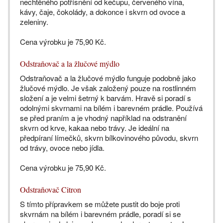
nechtěného potřísnění od kečupu, červeného vína,
kávy, čaje, čokolády, a dokonce i skvrn od ovoce a
zeleniny.
Cena výrobku je 75,90 Kč.
Odstraňovač a la žlučové mýdlo
Odstraňovač a la žlučové mýdlo funguje podobně jako
žlučové mýdlo. Je však založený pouze na rostlinném
složení a je velmi šetrný k barvám. Hravě si poradí s
odolnými skvrnami na bílém i barevném prádle. Používá
se před praním a je vhodný například na odstranění
skvrn od krve, kakaa nebo trávy. Je ideální na
předpíraní límečků, skvrn bílkovinového původu, skvrn
od trávy, ovoce nebo jídla.
Cena výrobku je 75,90 Kč.
Odstraňovač Citron
S tímto přípravkem se můžete pustit do boje proti
skvrnám na bílém i barevném prádle, poradí si se