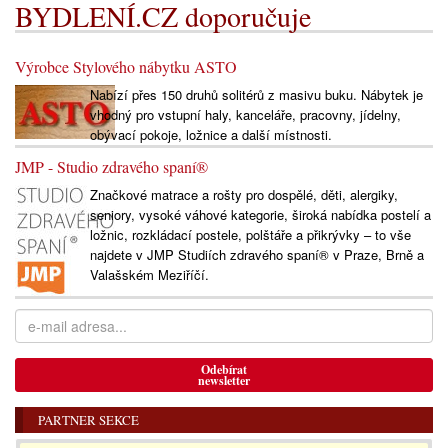
BYDLENÍ.CZ doporučuje
Výrobce Stylového nábytku ASTO
Nabízí přes 150 druhů solitérů z masivu buku. Nábytek je
vhodný pro vstupní haly, kanceláře, pracovny, jídelny,
obývací pokoje, ložnice a další místnosti.
JMP - Studio zdravého spaní®
Značkové matrace a rošty pro dospělé, děti, alergiky,
seniory, vysoké váhové kategorie, široká nabídka postelí a
ložnic, rozkládací postele, polštáře a přikrývky – to vše
najdete v JMP Studiích zdravého spaní® v Praze, Brně a
Valašském Meziříčí.
Odebírat
newsletter
PARTNER SEKCE