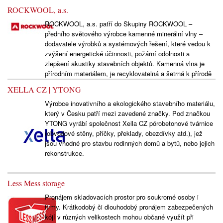
ROCKWOOL, a.s.
ROCKWOOL, a.s. patří do Skupiny ROCKWOOL –
předního světového výrobce kamenné minerální vlny –
dodavatele výrobků a systémových řešení, které vedou k
zvýšení energetické účinnosti, požární odolnosti a
zlepšení akustiky stavebních objektů. Kamenná vlna je
přírodním materiálem, je recyklovatelná a šetrná k přírodě
XELLA CZ | YTONG
Výrobce inovativního a ekologického stavebního materiálu,
který v Česku patří mezi zavedené značky. Pod značkou
YTONG vyrábí společnost Xella CZ pórobetonové tvárnice
(obvodové stěny, příčky, překlady, obezdívky atd.), jež
jsou vhodné pro stavbu rodinných domů a bytů, nebo jejich
rekonstrukce.
Less Mess storage
Pronájem skladovacích prostor pro soukromé osoby i
firmy. Krátkodobý či dlouhodobý pronájem zabezpečených
kójí v různých velikostech mohou občané využít při