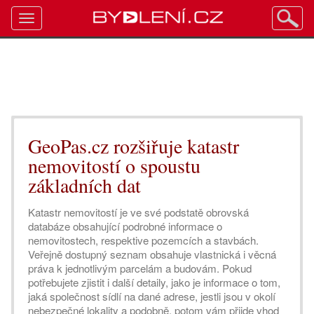
Toggle
navigation
GeoPas.cz rozšiřuje katastr
nemovitostí o spoustu
základních dat
Katastr nemovitostí je ve své podstatě obrovská
databáze obsahující podrobné informace o
nemovitostech, respektive pozemcích a stavbách.
Veřejně dostupný seznam obsahuje vlastnická i věcná
práva k jednotlivým parcelám a budovám. Pokud
potřebujete zjistit i další detaily, jako je informace o tom,
jaká společnost sídlí na dané adrese, jestli jsou v okolí
nebezpečné lokality a podobně, potom vám přijde vhod