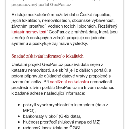
propracovaný portál GeoPas.cz.
Existuje neskutečné množství dat o České republice,
jejich lokalitách, nemovitostech, občanské vybavenosti,
životním prostředí, vodních tocích i plochách. Rozšířený
katastr nemovitostí
GeoPas.cz zmíněná data, která jsou
z veřejně dostupných zdrojů, propojuje do jednoho
systému a poskytuje zajímavé výsledky.
Snadné získávání informací o lokalitách
Unikátní projekt GeoPas.cz používá data nejen z
katastru nemovitostí, ale sbírá je i z dalších portálů, a
potom připravuje důkladné datové vrstvy propojené s
územními celky. Při
nahlížení do katastru
nemovitostí
prostřednictvím portálu GeoPas.cz se k vám dostanou
k zadané adrese následující informace:
pokrytí vysokorychlostním internetem (data z
MPO),
bankomaty v okolí (G-tix data),
hlučnost prostředí (hluková mapa od MZ),
radonový index (data od ČGS),