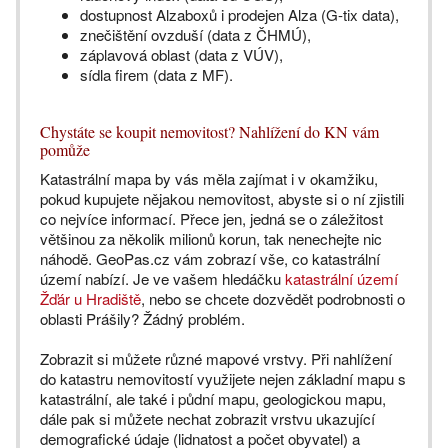
dostupnost Alzaboxů i prodejen Alza (G-tix data),
znečištění ovzduší (data z ČHMÚ),
záplavová oblast (data z VÚV),
sídla firem (data z MF).
Chystáte se koupit nemovitost? Nahlížení do KN vám
pomůže
Katastrální mapa by vás měla zajímat i v okamžiku,
pokud kupujete nějakou nemovitost, abyste si o ní zjistili
co nejvíce informací. Přece jen, jedná se o záležitost
většinou za několik milionů korun, tak nenechejte nic
náhodě. GeoPas.cz vám zobrazí vše, co katastrální
území nabízí. Je ve vašem hledáčku
katastrální území
Žďár u Hradiště
, nebo se chcete dozvědět podrobnosti o
oblasti Prášily? Žádný problém.
Zobrazit si můžete různé mapové vrstvy. Při nahlížení
do katastru nemovitostí využijete nejen základní mapu s
katastrální, ale také i půdní mapu, geologickou mapu,
dále pak si můžete nechat zobrazit vrstvu ukazující
demografické údaje (lidnatost a počet obyvatel) a