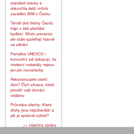
standard stavby a
dokončila další milník
zavádění BIM v Česku
Téměř dvě třetiny Čechů
trápí v létě přehřáté
bydlení. Místo prevence
ale stále spoléhají hlavně
na větrání
Památka UNESCO i
komunitní sál dokazují, že
moderní materiály nejsou
jen pro novostavby
Rekonstruujete starší
dům? Čtyři situace, které
prověří vaši domácí
vodárnu
Průvodce ořechy: Které
druhy jsou nejzdravější a
jak je správně vybrat?
>> všechny zprávy