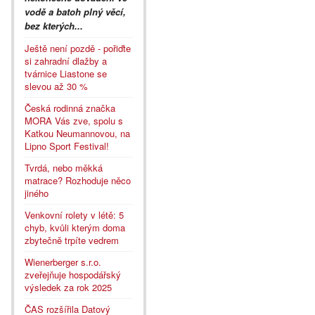
vodě a batoh plný věcí,
bez kterých...
Ještě není pozdě - pořiďte
si zahradní dlažby a
tvárnice Liastone se
slevou až 30 %
Česká rodinná značka
MORA Vás zve, spolu s
Katkou Neumannovou, na
Lipno Sport Festival!
Tvrdá, nebo měkká
matrace? Rozhoduje něco
jiného
Venkovní rolety v létě: 5
chyb, kvůli kterým doma
zbytečně trpíte vedrem
Wienerberger s.r.o.
zveřejňuje hospodářský
výsledek za rok 2025
ČAS rozšířila Datový