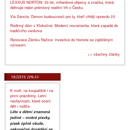
LEXXUS NORTON: 33 let, miliardové objemy a značka, která
definuje nejen prémiový realitní trh v Česku
Via Sancta: Domov budoucnosti pro ty, kteří chtějí opravdu žít
Rodinný dům v Klokočné: Moderní novostavba, která zapadá do
tradičního venkova
Renovace Zámku Račice: investice do historie se zajištěným
výnosem
>> všechny články
TRŽIŠTĚ ZPRÁV
K moři, na koupaliště i na
první prázdniny. Letní
nezbytnosti, které ocení
děti i rodiče
Léto s dětmi znamená
jediné – mokré plavky,
písek úplně všude,
nekonečné dovádění ve