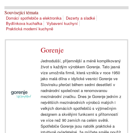
Související témata
Domácí spotřebiče a elektronika
Dezerty a sladké
Bydlínkova kuchařka
Vybavení kuchyní
Praktická moderní kuchyně
Gorenje
Jednodušší, příjemnější a méně komplikovaný
život s každým výrobkem Gorenje. Tato jasná
vize umožnila firmě, která vznikla v roce 1950
jako malá dílna v idylické vesnici Gorenje ve
Slovinsku přerůst během sedmi desetiletí v
nadnárodní společnost a renomovanou
mezinárodní značku. Dnes je Gorenje jedním z
největších mezinárodních výrobců malých i
velkých domácích spotřebičů s výjimečným
designem a skvělými funkcemi s přítomností
ve více než 90 zemích na celém světě.
Spotřebiče Gorenje jsou natolik praktické a
intuitivně ovladatelné, že můžete směle použít