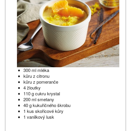
300 ml mléka
kůru z citronu
kůru z pomeranče
4 žloutky
110 g cukru krystal
200 ml smetany
40 g kukuřičného škrobu
1 kus skořicové kůry
1 vanilkový lusk