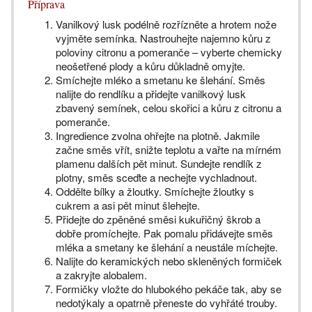
Příprava
Vanilkový lusk podélně rozřízněte a hrotem nože
vyjměte semínka. Nastrouhejte najemno kůru z
poloviny citronu a pomeranče – vyberte chemicky
neošetřené plody a kůru důkladně omyjte.
Smíchejte mléko a smetanu ke šlehání. Směs
nalijte do rendlíku a přidejte vanilkový lusk
zbavený semínek, celou skořici a kůru z citronu a
pomeranče.
Ingredience zvolna ohřejte na plotně. Jakmile
začne směs vřít, snižte teplotu a vařte na mírném
plamenu dalších pět minut. Sundejte rendlík z
plotny, směs sceďte a nechejte vychladnout.
Oddělte bílky a žloutky. Smíchejte žloutky s
cukrem a asi pět minut šlehejte.
Přidejte do zpěněné směsi kukuřičný škrob a
dobře promíchejte. Pak pomalu přidávejte směs
mléka a smetany ke šlehání a neustále míchejte.
Nalijte do keramických nebo skleněných formiček
a zakryjte alobalem.
Formičky vložte do hlubokého pekáče tak, aby se
nedotýkaly a opatrně přeneste do vyhřáté trouby.