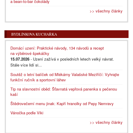
a bean-to-bar čokolády
>> všechny články
BYDLÍNKOVA KUCHAŘKA
Domácí uzení: Praktické návody, 134 návodů a recept
na výběrové špekáčky
15.07.2026
- Uzení zažívá v posledních letech velký návrat.
Stále více lidí si...
Soutěž o letní balíček od Mlékárny Valašské Meziříčí: Vyhrajte
funkční ručník a sportovní láhev
Tip na slavnostní oběd: Šťavnatá vepřová panenka s pečenou
kaší
Štědrovečerní menu jinak: Kapří hranolky od Pepy Nemravy
Vánočka podle Viki
>> všechny články