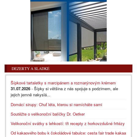
DEZERTY A SLADKÉ
Šípkové tartaletky s marcipánem a rozmarýnovým krémem
31.07.2026
- Šípky si většina z nás spojuje s podzimem, ale
jejich jemně nakyslá...
Domácí sirupy: Chuť léta, kterou si namícháte sami
Soutěžte o velikonoční balíčky Dr. Oetker
Velikonoční svátky s lehkostí: tři recepty z horkovzdušné fritézy
Od kakaového bobu k čokoládové tabulce: cesta fair trade kakaa