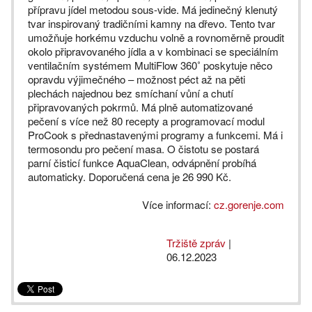
přípravu jídel metodou sous-vide. Má jedinečný klenutý
tvar inspirovaný tradičními kamny na dřevo. Tento tvar
umožňuje horkému vzduchu volně a rovnoměrně proudit
okolo připravovaného jídla a v kombinaci se speciálním
ventilačním systémem MultiFlow 360˚ poskytuje něco
opravdu výjimečného – možnost péct až na pěti
plechách najednou bez smíchaní vůní a chutí
připravovaných pokrmů. Má plně automatizované
pečení s více než 80 recepty a programovací modul
ProCook s přednastavenými programy a funkcemi. Má i
termosondu pro pečení masa. O čistotu se postará
parní čisticí funkce AquaClean, odvápnění probíhá
automaticky. Doporučená cena je 26 990 Kč.
Více informací:
cz.gorenje.com
Tržiště zpráv
|
06.12.2023