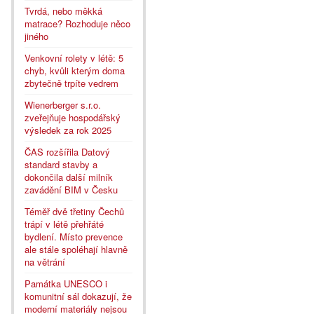
Tvrdá, nebo měkká
matrace? Rozhoduje něco
jiného
Venkovní rolety v létě: 5
chyb, kvůli kterým doma
zbytečně trpíte vedrem
Wienerberger s.r.o.
zveřejňuje hospodářský
výsledek za rok 2025
ČAS rozšířila Datový
standard stavby a
dokončila další milník
zavádění BIM v Česku
Téměř dvě třetiny Čechů
trápí v létě přehřáté
bydlení. Místo prevence
ale stále spoléhají hlavně
na větrání
Památka UNESCO i
komunitní sál dokazují, že
moderní materiály nejsou