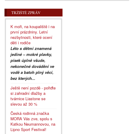
TRŽIŠTĚ ZPRÁV
K moři, na koupaliště i na
první prázdniny. Letní
nezbytnosti, které ocení
děti i rodiče
Léto s dětmi znamená
jediné – mokré plavky,
písek úplně všude,
nekonečné dovádění ve
vodě a batoh plný věcí,
bez kterých...
Ještě není pozdě - pořiďte
si zahradní dlažby a
tvárnice Liastone se
slevou až 30 %
Česká rodinná značka
MORA Vás zve, spolu s
Katkou Neumannovou, na
Lipno Sport Festival!