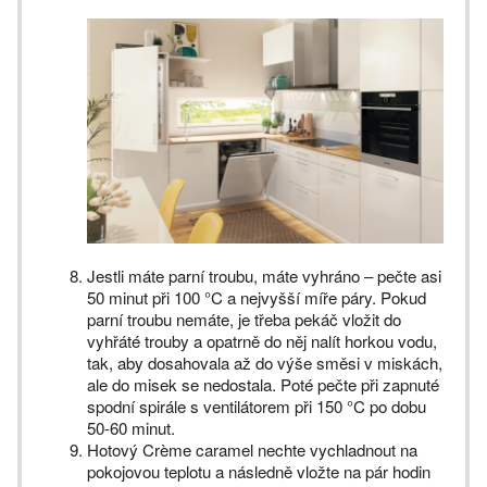
Jestli máte parní troubu, máte vyhráno – pečte asi
50 minut při 100 °C a nejvyšší míře páry. Pokud
parní troubu nemáte, je třeba pekáč vložit do
vyhřáté trouby a opatrně do něj nalít horkou vodu,
tak, aby dosahovala až do výše směsi v miskách,
ale do misek se nedostala. Poté pečte při zapnuté
spodní spirále s ventilátorem při 150 °C po dobu
50-60 minut.
Hotový Crème caramel nechte vychladnout na
pokojovou teplotu a následně vložte na pár hodin