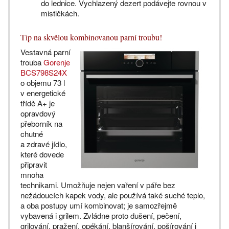
do lednice. Vychlazený dezert podávejte rovnou v
mističkách.
Tip na skvělou kombinovanou parní troubu!
Vestavná parní
trouba
Gorenje
BCS798S24X
o objemu 73 l
v energetické
třídě A+ je
opravdový
přeborník na
chutné
a zdravé jídlo,
které dovede
připravit
mnoha
technikami. Umožňuje nejen vaření v páře bez
nežádoucích kapek vody, ale používá také suché teplo,
a oba postupy umí kombinovat; je samozřejmě
vybavená i grilem. Zvládne proto dušení, pečení,
grilování, pražení, opékání, blanšírování, pošírování i