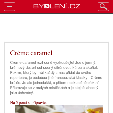
Toggle
navigation
Crème caramel
Crème caramel rozhodně vyzkoušejte! Jde o jemný,
krémový dezert ochucený citrónovou kůrou a skořicí.
Pokrm, který by měl každý z nás přidat do svého
repertoáru, je obdobou jiné francouzské klasiky - Crème
brûlée. Je ale jednodušší, a přitom neskutečně efektní.
Připravuje se v malých mističkách a je stejně lahodný
jako úchvatný.
Na 5 porcí si připravte: