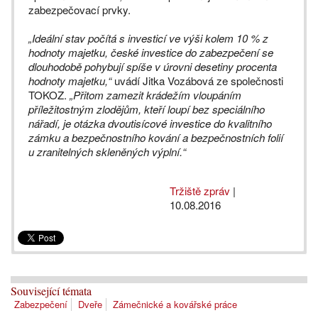
zabezpečovací prvky.
„Ideální stav počítá s investicí ve výši kolem 10 % z
hodnoty majetku, české investice do zabezpečení se
dlouhodobě pohybují spíše v úrovni desetiny procenta
hodnoty majetku,“
uvádí Jitka Vozábová ze společnosti
TOKOZ.
„Přitom zamezit krádežím vloupáním
příležitostným zlodějům, kteří loupí bez speciálního
nářadí, je otázka dvoutisícové investice do kvalitního
zámku a bezpečnostního kování a bezpečnostních folií
u zranitelných skleněných výplní.“
Tržiště zpráv
|
10.08.2016
Související témata
Zabezpečení
Dveře
Zámečnické a kovářské práce