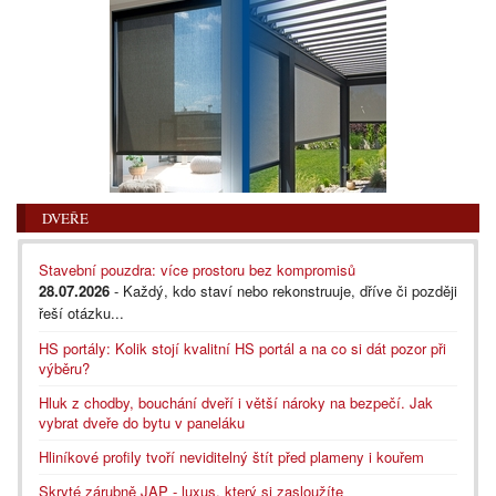
DVEŘE
Stavební pouzdra: více prostoru bez kompromisů
28.07.2026
- Každý, kdo staví nebo rekonstruuje, dříve či později
řeší otázku...
HS portály: Kolik stojí kvalitní HS portál a na co si dát pozor při
výběru?
Hluk z chodby, bouchání dveří i větší nároky na bezpečí. Jak
vybrat dveře do bytu v paneláku
Hliníkové profily tvoří neviditelný štít před plameny i kouřem
Skryté zárubně JAP - luxus, který si zasloužíte