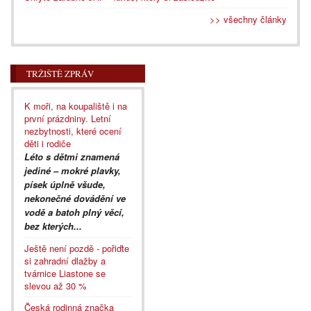
>> všechny články
TRŽIŠTĚ ZPRÁV
K moři, na koupaliště i na
první prázdniny. Letní
nezbytnosti, které ocení
děti i rodiče
Léto s dětmi znamená
jediné – mokré plavky,
písek úplně všude,
nekonečné dovádění ve
vodě a batoh plný věcí,
bez kterých...
Ještě není pozdě - pořiďte
si zahradní dlažby a
tvárnice Liastone se
slevou až 30 %
Česká rodinná značka