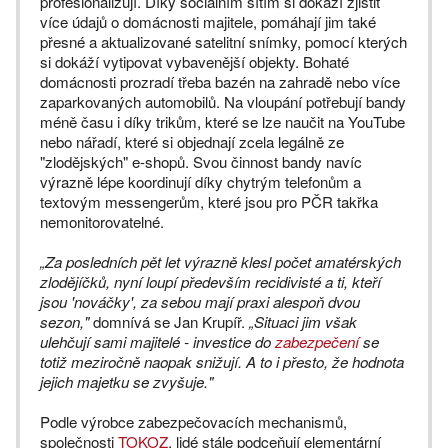
profesionalizují. Díky sociálním sítím si dokáží zjistit
více údajů o domácnosti majitele, pomáhají jim také
přesné a aktualizované satelitní snímky, pomocí kterých
si dokáží vytipovat vybavenější objekty. Bohaté
domácnosti prozradí třeba bazén na zahradě nebo více
zaparkovaných automobilů. Na vloupání potřebují bandy
méně času i díky trikům, které se lze naučit na YouTube
nebo nářadí, které si objednají zcela legálně ze
"zlodějských" e-shopů. Svou činnost bandy navíc
výrazně lépe koordinují díky chytrým telefonům a
textovým messengerům, které jsou pro PČR takřka
nemonitorovatelné.
„Za posledních pět let výrazně klesl počet amatérských
zlodějíčků, nyní loupí především recidivisté a ti, kteří
jsou 'nováčky', za sebou mají praxi alespoň dvou
sezon,"
domnívá se Jan Krupíř.
„Situaci jim však
ulehčují sami majitelé - investice do
zabezpečení
se
totiž meziročně naopak snižují. A to i přesto, že hodnota
jejich majetku se zvyšuje."
Podle výrobce zabezpečovacích mechanismů,
společnosti
TOKOZ
, lidé stále podceňují elementární