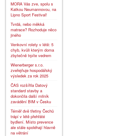
MORA Vás zve, spolu s
Katkou Neumannovou, na
Lipno Sport Festival!
Tvrdá, nebo měkká
matrace? Rozhoduje něco
jiného
Venkovní rolety v létě: 5
chyb, kvůli kterým doma
zbytečně trpíte vedrem
Wienerberger s.r.o.
zveřejňuje hospodářský
výsledek za rok 2025
ČAS rozšířila Datový
standard stavby a
dokončila další milník
zavádění BIM v Česku
Téměř dvě třetiny Čechů
trápí v létě přehřáté
bydlení. Místo prevence
ale stále spoléhají hlavně
na větrání