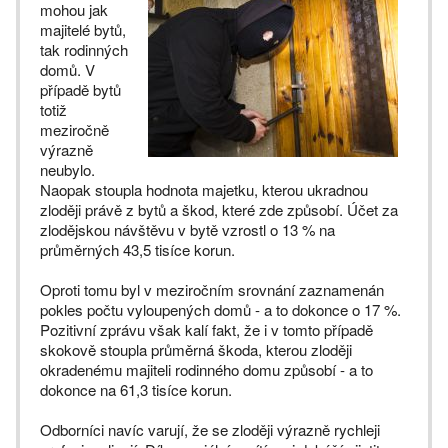
mohou jak
majitelé bytů,
tak rodinných
domů. V
případě bytů
totiž
meziročně
výrazně
neubylo.
Naopak stoupla hodnota majetku, kterou ukradnou
zloději právě z bytů a škod, které zde způsobí. Účet za
zlodějskou návštěvu v bytě vzrostl o 13 % na
průměrných 43,5 tisíce korun.
Oproti tomu byl v meziročním srovnání zaznamenán
pokles počtu vyloupených domů - a to dokonce o 17 %.
Pozitivní zprávu však kalí fakt, že i v tomto případě
skokově stoupla průměrná škoda, kterou zloději
okradenému majiteli rodinného domu způsobí - a to
dokonce na 61,3 tisíce korun.
Odborníci navíc varují, že se zloději výrazně rychleji