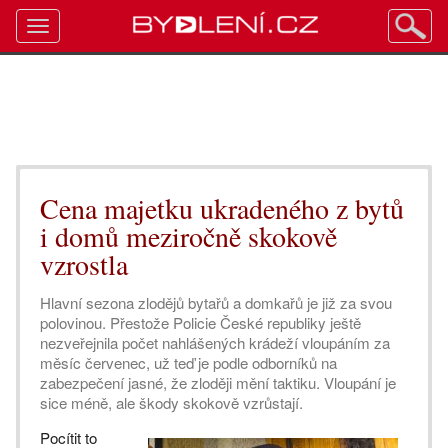
Toggle
navigation
Cena majetku ukradeného z bytů
i domů meziročně skokově
vzrostla
Hlavní sezona zlodějů bytařů a domkařů je již za svou
polovinou. Přestože Policie České republiky ještě
nezveřejnila počet nahlášených krádeží vloupáním za
měsíc červenec, už teď je podle odborníků na
zabezpečení jasné, že zloději mění taktiku. Vloupání je
sice méně, ale škody skokově vzrůstají.
Pocítit to