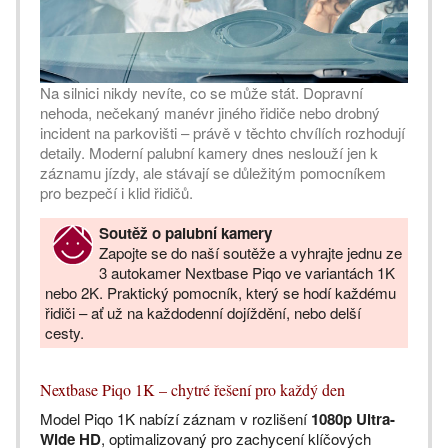
Na silnici nikdy nevíte, co se může stát. Dopravní
nehoda, nečekaný manévr jiného řidiče nebo drobný
incident na parkovišti – právě v těchto chvílích rozhodují
detaily. Moderní palubní kamery dnes neslouží jen k
záznamu jízdy, ale stávají se důležitým pomocníkem
pro bezpečí i klid řidičů.
Soutěž o palubní kamery
Zapojte se do naší soutěže a vyhrajte jednu ze
3 autokamer Nextbase Piqo ve variantách 1K
nebo 2K. Praktický pomocník, který se hodí každému
řidiči – ať už na každodenní dojíždění, nebo delší
cesty.
Nextbase Piqo 1K – chytré řešení pro každý den
Model Piqo 1K nabízí záznam v rozlišení
1080p Ultra-
Wide HD
, optimalizovaný pro zachycení klíčových