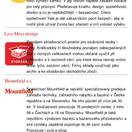
mezi výrobci zámků. V její historii najdete zásadní novace
pro celý průmysl. Představuje kvalitu, design, spolehlivost,
důvěru a co je nejdůležitější – bezpečnost. Cílem
společnosti Yale je dát zákazníkům pocit bezpečí, aby si
mohli plně užívat života bez starostí a mít volnost výběru.
Less Mess storage
Pronájem skladovacích prostor pro soukromé osoby i
firmy. Krátkodobý či dlouhodobý pronájem zabezpečených
kójí v různých velikostech mohou občané využít při
stěhování a k úschově věcí, pro které doma nemají místo
(kola, lyže, sezónní věci). Firmy sklady využívají jako
archiv a ke skladování obchodního zboží.
Mountfield a.s.
Společnost Mountfield je největší specializovaný prodejce
zahradní techniky, zahradního nábytku a bazénů v České
republice a na Slovensku. Na trhu působí již více jak 30
let. V současnosti provozuje 76 prodejních center, z toho
58 v Čechách a 18 na Slovensku. Mountfield je také
největším výrobcem bazénů a bazénového příslušenství a
své výrobky úspěšně exportuje do 46 zemí světa.
Provozuje i svůj e-shop.