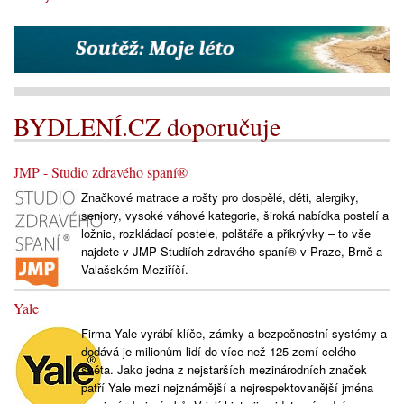
BYDLENÍ.CZ doporučuje
JMP - Studio zdravého spaní®
Značkové matrace a rošty pro dospělé, děti, alergiky,
seniory, vysoké váhové kategorie, široká nabídka postelí a
ložnic, rozkládací postele, polštáře a přikrývky – to vše
najdete v JMP Studiích zdravého spaní® v Praze, Brně a
Valašském Meziříčí.
Yale
Firma Yale vyrábí klíče, zámky a bezpečnostní systémy a
dodává je milionům lidí do více než 125 zemí celého
světa. Jako jedna z nejstarších mezinárodních značek
patří Yale mezi nejznámější a nejrespektovanější jména