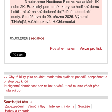
3 autokamer Nextbase Piqo ve variantách 1K
nebo 2K. Praktický pomocník, který se hodí každému
řidiči – ať už na každodenní dojíždění, nebo delší
cesty. Soutěž trvá do 29. března 2026. Výherci:
T.Hořejší, V.Chloupková, H.Chlumecká
05.03.2026
|
redakce
Poslat e-mailem
|
Verze pro tisk
<< Chytré kliky jako součást moderního bydlení: pohodlí, bezpečnost a
přístup bez klíčů
Inteligentní domácnost bez rizika: 5 věcí, které musíte vědět před
instalací >>
Související témata
Zabezpečení
Vánoční tipy
Inteligentní domy
Soutěže
Hobby a zahrada