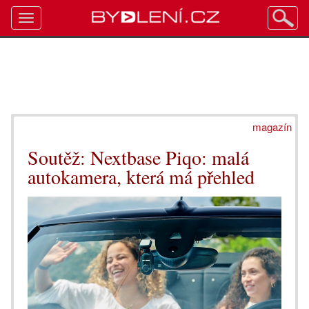
Toggle
navigation
magazín
Soutěž: Nextbase Piqo: malá
autokamera, která má přehled