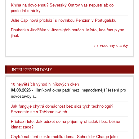
Kniha na dovolenou? Severský Ostrov vás nepustí až do
poslední stránky
Julie Caplinová přichází s novinkou Penzion v Portugalsku
Roubenka Jindřiška v Jizerských horách. Místo, kde čas plyne
jinak
>> všechny články
INTELIGENTNÍ DOMY
10 největších výhod hliníkových oken
04.08.2026
- Hliníková okna patří mezi nejmodernější řešení pro
novostavby i...
Jak funguje chytrá domácnost bez složitých technologií?
Seznamte se s TaHoma switch
Přichází léto: Jak udržet doma příjemný chládek i bez běžící
klimatizace?
Chytré nabíjení elektromobilu doma: Schneider Charge jako