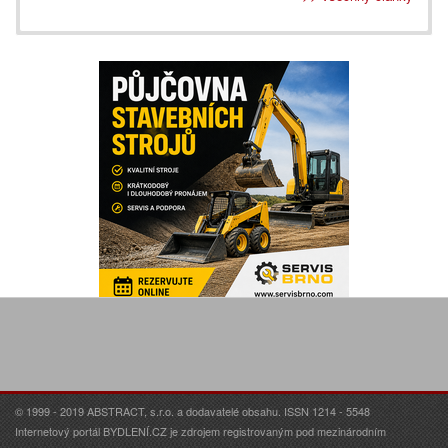
© 1999 - 2019 ABSTRACT, s.r.o. a dodavatelé obsahu. ISSN 1214 - 5548
Internetový portál BYDLENÍ.CZ je zdrojem registrovaným pod mezinárodním