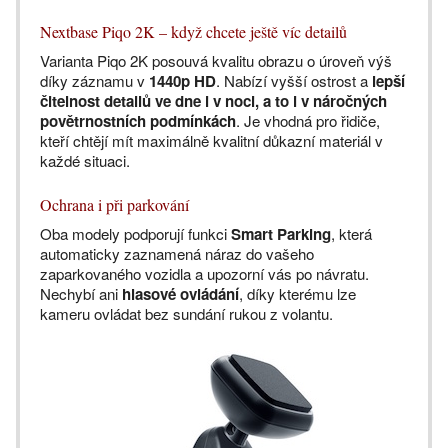
Nextbase Piqo 2K – když chcete ještě víc detailů
Varianta Piqo 2K posouvá kvalitu obrazu o úroveň výš
díky záznamu v
1440p HD
. Nabízí vyšší ostrost a
lepší
čitelnost detailů ve dne i v noci, a to i v náročných
povětrnostních podmínkách
. Je vhodná pro řidiče,
kteří chtějí mít maximálně kvalitní důkazní materiál v
každé situaci.
Ochrana i při parkování
Oba modely podporují funkci
Smart Parking
, která
automaticky zaznamená náraz do vašeho
zaparkovaného vozidla a upozorní vás po návratu.
Nechybí ani
hlasové ovládání
, díky kterému lze
kameru ovládat bez sundání rukou z volantu.