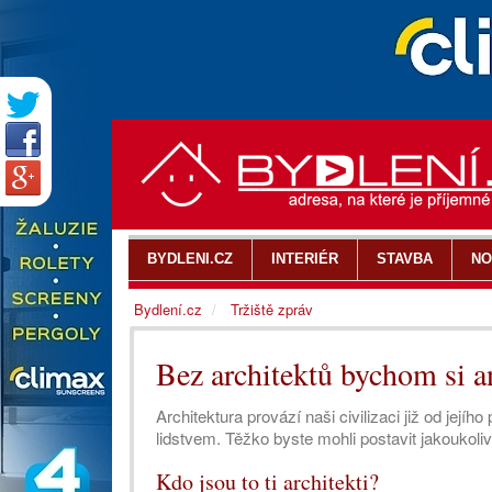
BYDLENI.CZ
INTERIÉR
STAVBA
NO
Bydlení.cz
Tržiště zpráv
Bez architektů bychom si an
Architektura provází naši civilizaci již od její
lidstvem. Těžko byste mohli postavit jakoukol
Kdo jsou to ti architekti?