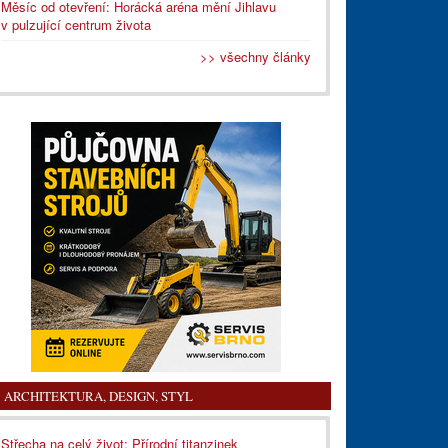
Měsíc od otevření: Horácká aréna mění Jihlavu
v pulzující centrum života
>> všechny články
ARCHITEKTURA, DESIGN, STYL
Střecha na celý život: Přírodní titanzinek