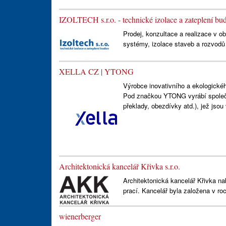
IZOLTECH s.r.o. - technické izolace a zateplení bu
Prodej, konzultace a realizace v o
systémy, izolace staveb a rozvodů t
XELLA CZ | YTONG
Výrobce inovativního a ekologické
Pod značkou YTONG vyrábí společn
překlady, obezdívky atd.), jež jso
Architektonická kancelář Křivka s.r.o.
Architektonická kancelář Křivka na
prací. Kancelář byla založena v ro
wienerberger