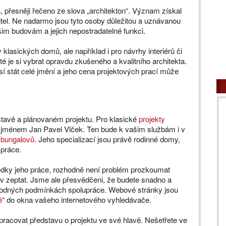
 přesněji řečeno ze slova „architekton“. Význam získal
itel. Ne nadarmo jsou tyto osoby důležitou a uznávanou
šim budovám a jejich nepostradatelné funkci.
 klasických domů, ale například i pro návrhy interiérů či
é je si vybrat opravdu zkušeného a kvalitního architekta.
sí stát celé jmění a jeho cena projektových prací může
stavě a plánovaném projektu. Pro klasické
projekty
 jménem Jan Pavel Vlček. Ten bude k vašim službám i v
 bungalovů
. Jeho specializací jsou právě rodinné domy,
 práce.
edky jeho práce, rozhodně není problém prozkoumat
liv zeptat. Jsme ale přesvědčeni, že budete snadno a
hodných podmínkách spolupráce. Webové stránky jsou
ě
“ do okna vašeho internetového vyhledávače.
ypracovat představu o projektu ve své hlavě. Nešetřete ve