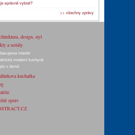
je správně vybrat?
>> všechny zprávy
hitektura, design, styl
ly a seriály
bavujeme interiér
aktická moderní kuchyně
plo v domě
dlínkova kuchařka
og
utěže
iště zpráv
BSTRACT.CZ