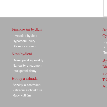
Financování bydlení
Arc
Cyk
Investiční bydlení
Hypoteční úvěry
Vy
Stavební spoření
Pr
Te
Nové bydlení
By
Developerské projekty
Na reality s rozumem
Bl
Inteligentní domy
So
Hobby a zahrada
Trž
Bazény a zastřešení
A
Zahradní architektura
Rady kutilům