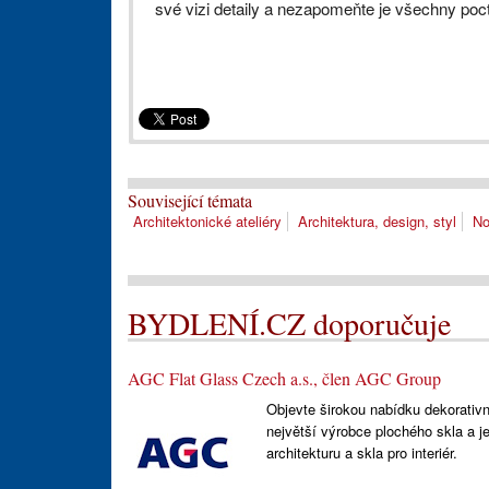
své vizi detaily a nezapomeňte je všechny poct
Související témata
Architektonické ateliéry
Architektura, design, styl
No
BYDLENÍ.CZ doporučuje
AGC Flat Glass Czech a.s., člen AGC Group
Objevte širokou nabídku dekorativn
největší výrobce plochého skla a je
architekturu a skla pro interiér.