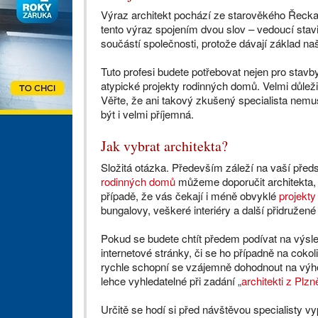
Výraz architekt pochází ze starověkého Řecka,
tento výraz spojením dvou slov – vedoucí stav
součástí společnosti, protože dávají základ na
Tuto profesi budete potřebovat nejen pro stavby
atypické projekty rodinných domů. Velmi důležit
Věřte, že ani takový zkušený specialista nemu
být i velmi příjemná.
Jak vybrat architekta?
Složitá otázka. Především záleží na vaší před
rodinných domů
můžeme doporučit architekta,
případě, že vás čekají i méně obvyklé
projekty
bungalovy, veškeré interiéry a další přidružené
Pokud se budete chtít předem podívat na výsl
internetové stránky, či se ho případně na coko
rychle schopní se vzájemně dohodnout na vý
lehce vyhledatelné při zadání „
architekti z Plzn
Určitě se hodí si před návštěvou specialisty v