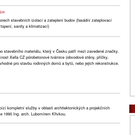
dov
borech stavebních izolací a zateplení budov (fasádní zateplovací
opení, sanity a klimatizací)
ho stavebního materiálu, který v Česku patří mezi zavedené značky.
ost Xella CZ pórobetonové tvárnice (obvodové stěny, příčky,
u vhodné pro stavbu rodinných domů a bytů, nebo jejich rekonstrukce.
bízí kompletní služby v oblasti architektonických a projekčních
ce 1990 Ing. arch. Lubomírem Křivkou.