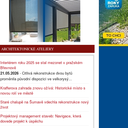
ARCHITEKTONICKÉ ATELIÉRY
Interiérem roku 2025 se stal mezonet v pražském
Břevnově
21.05.2026
- Citlivá rekonstrukce dvou bytů
proměnila původní dispozici ve velkorysý...
Krafferova zahrada znovu ožívá: Historické místo s
novou rolí ve městě
Staré chalupě na Šumavě vdechla rekonstrukce nový
život
Projektový management staveb: Navigace, která
dovede projekt k úspěchu