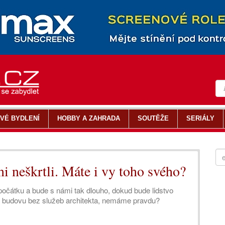
VÉ BYDLENÍ
HOBBY A ZAHRADA
SOUTĚŽE
SERIÁLY
i neškrtli. Máte i vy toho svého?
ho počátku a bude s námi tak dlouho, dokud bude lidstvo
iv budovu bez služeb architekta, nemáme pravdu?