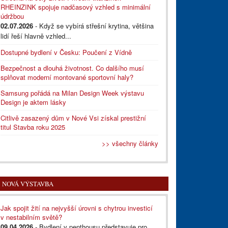
RHEINZINK spojuje nadčasový vzhled s minimální
údržbou
02.07.2026
- Když se vybírá střešní krytina, většina
lidí řeší hlavně vzhled...
Dostupné bydlení v Česku: Poučení z Vídně
Bezpečnost a dlouhá životnost. Co dalšího musí
splňovat moderní montované sportovní haly?
Samsung pořádá na Milan Design Week výstavu
Design je aktem lásky
Citlivě zasazený dům v Nové Vsi získal prestižní
titul Stavba roku 2025
>> všechny články
NOVÁ VÝSTAVBA
Jak spojit žití na nejvyšší úrovni s chytrou investicí
v nestabilním světě?
09.04.2026
- Bydlení v penthousu představuje pro