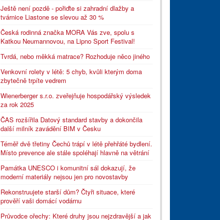
Ještě není pozdě - pořiďte si zahradní dlažby a
tvárnice Liastone se slevou až 30 %
Česká rodinná značka MORA Vás zve, spolu s
Katkou Neumannovou, na Lipno Sport Festival!
Tvrdá, nebo měkká matrace? Rozhoduje něco jiného
Venkovní rolety v létě: 5 chyb, kvůli kterým doma
zbytečně trpíte vedrem
Wienerberger s.r.o. zveřejňuje hospodářský výsledek
za rok 2025
ČAS rozšířila Datový standard stavby a dokončila
další milník zavádění BIM v Česku
Téměř dvě třetiny Čechů trápí v létě přehřáté bydlení.
Místo prevence ale stále spoléhají hlavně na větrání
Památka UNESCO i komunitní sál dokazují, že
moderní materiály nejsou jen pro novostavby
Rekonstruujete starší dům? Čtyři situace, které
prověří vaši domácí vodárnu
Průvodce ořechy: Které druhy jsou nejzdravější a jak