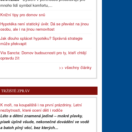
mnoho lidí symbol komfortu,...
Knižní tipy pro domov snů
Hypotéka není statický úvěr. Dá se převést na jinou
osobu, ale i na jinou nemovitost
Jak dlouho splácet hypotéku? Správná strategie
může překvapit
Via Sancta: Domov budoucnosti pro ty, kteří chtějí
opravdu žít
>> všechny články
TRŽIŠTĚ ZPRÁV
K moři, na koupaliště i na první prázdniny. Letní
nezbytnosti, které ocení děti i rodiče
Léto s dětmi znamená jediné – mokré plavky,
písek úplně všude, nekonečné dovádění ve vodě
a batoh plný věcí, bez kterých...