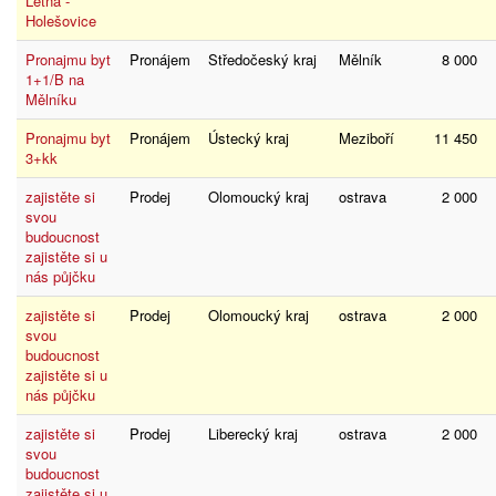
Letná -
Holešovice
Pronajmu byt
Pronájem
Středočeský kraj
Mělník
8 000
1+1/B na
Mělníku
Pronajmu byt
Pronájem
Ústecký kraj
Meziboří
11 450
3+kk
zajistěte si
Prodej
Olomoucký kraj
ostrava
2 000
svou
budoucnost
zajistěte si u
nás půjčku
zajistěte si
Prodej
Olomoucký kraj
ostrava
2 000
svou
budoucnost
zajistěte si u
nás půjčku
zajistěte si
Prodej
Liberecký kraj
ostrava
2 000
svou
budoucnost
zajistěte si u