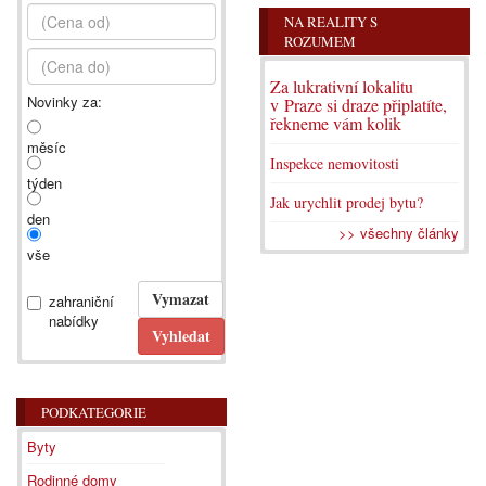
NA REALITY S
ROZUMEM
Za lukrativní lokalitu
Novinky za:
v Praze si draze připlatíte,
řekneme vám kolik
měsíc
Inspekce nemovitosti
týden
Jak urychlit prodej bytu?
den
>> všechny články
vše
zahraniční
nabídky
PODKATEGORIE
Byty
Rodinné domy