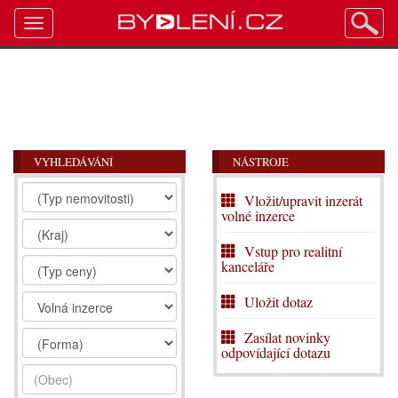
Toggle
navigation
VYHLEDÁVÁNÍ
NÁSTROJE
Vložit/upravit inzerát
volné inzerce
Vstup pro realitní
kanceláře
Uložit dotaz
Zasílat novinky
odpovídající dotazu