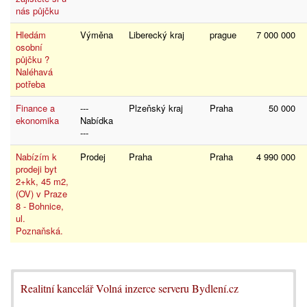
nás půjčku
Hledám
Výměna
Liberecký kraj
prague
7 000 000
osobní
půjčku ?
Naléhavá
potřeba
Finance a
---
Plzeňský kraj
Praha
50 000
ekonomika
Nabídka
---
Nabízím k
Prodej
Praha
Praha
4 990 000
prodeji byt
2+kk, 45 m2,
(OV) v Praze
8 - Bohnice,
ul.
Poznaňská.
Realitní kancelář Volná inzerce serveru Bydlení.cz