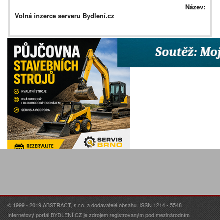
Název:
Volná inzerce serveru Bydlení.cz
© 1999 - 2019 ABSTRACT, s.r.o. a dodavatelé obsahu. ISSN 1214 - 5548
Internetový portál BYDLENÍ.CZ je zdrojem registrovaným pod mezinárodním