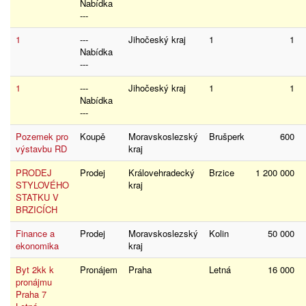
Nabídka
---
1
---
Jihočeský kraj
1
1
Nabídka
---
1
---
Jihočeský kraj
1
1
Nabídka
---
Pozemek pro
Koupě
Moravskoslezský
Brušperk
600
výstavbu RD
kraj
PRODEJ
Prodej
Královehradecký
Brzice
1 200 000
STYLOVÉHO
kraj
STATKU V
BRZICÍCH
Finance a
Prodej
Moravskoslezský
Kolin
50 000
ekonomika
kraj
Byt 2kk k
Pronájem
Praha
Letná
16 000
pronájmu
Praha 7