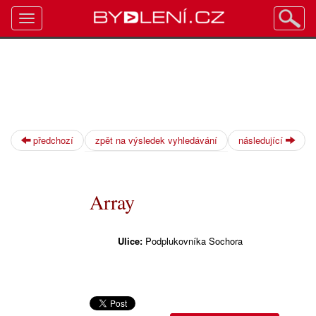
Toggle
navigation
předchozí
zpět na výsledek vyhledávání
následující
Array
Ulice:
Podplukovníka Sochora