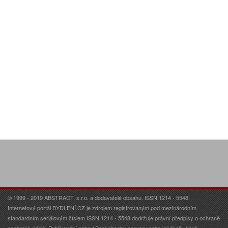
© 1999 - 2019 ABSTRACT, s.r.o. a dodavatelé obsahu. ISSN 1214 - 5548
Internetový portál BYDLENÍ.CZ je zdrojem registrovaným pod mezinárodním
standardním seriálovým číslem ISSN 1214 - 5548 dodržuje právní předpisy o ochraně