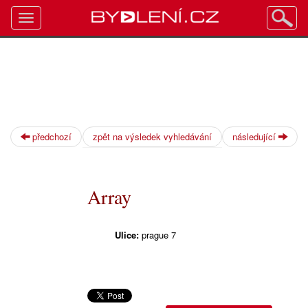
Toggle
navigation
předchozí
zpět na výsledek vyhledávání
následující
Array
Ulice:
prague 7