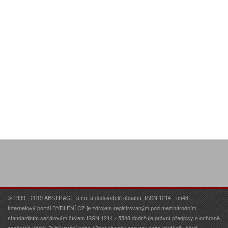
© 1999 - 2019 ABSTRACT, s.r.o. a dodavatelé obsahu. ISSN 1214 - 5548
Internetový portál BYDLENÍ.CZ je zdrojem registrovaným pod mezinárodním
standardním seriálovým číslem ISSN 1214 - 5548 dodržuje právní předpisy o ochraně