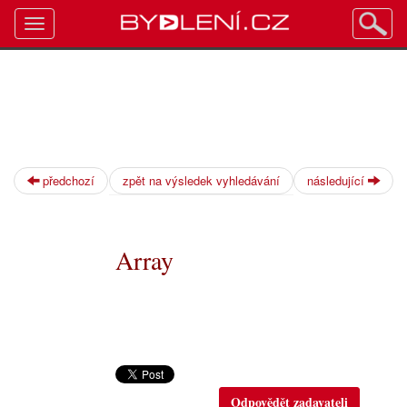
Toggle
navigation
předchozí
zpět na výsledek vyhledávání
následující
Array
Odpovědět zadavateli