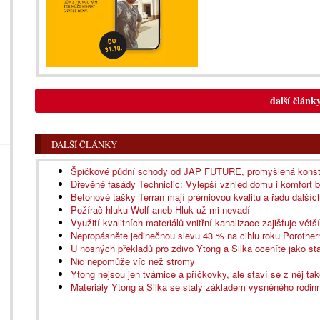
další článk
DALŠÍ ČLÁNKY
Špičkové půdní schody od JAP FUTURE, promyšlená konstru
Dřevěné fasády Techniclic: Vylepší vzhled domu i komfort b
Betonové tašky Terran mají prémiovou kvalitu a řadu dalšíc
Požírač hluku Wolf aneb Hluk už mi nevadí
Využití kvalitních materiálů vnitřní kanalizace zajišťuje větš
Nepropásněte jedinečnou slevu 43 % na cihlu roku Porothe
U nosných překladů pro zdivo Ytong a Silka oceníte jako 
Nic nepomůže víc než stromy
Ytong nejsou jen tvárnice a příčkovky, ale staví se z něj ta
Materiály Ytong a Silka se staly základem vysněného rodi