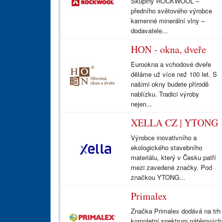
Skupiny ROCKWOOL –
předního světového výrobce
kamenné minerální vlny –
dodavatele...
HON - okna, dveře
Eurookna a vchodové dveře
děláme už více než 100 let. S
našimi okny budete přírodě
nablízku. Tradici výroby
nejen...
XELLA CZ | YTONG
Výrobce inovativního a
ekologického stavebního
materiálu, který v Česku patří
mezi zavedené značky. Pod
značkou YTONG...
Primalex
Značka Primalex dodává na trh
kompletní spektrum nátěrových