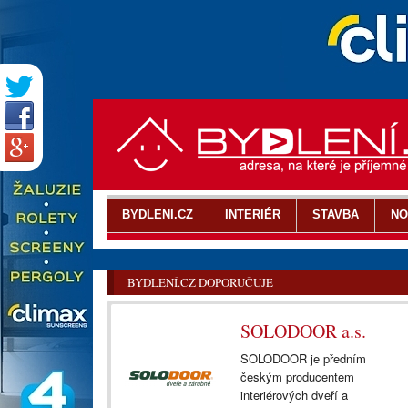
BYDLENI.CZ
INTERIÉR
STAVBA
NO
BYDLENÍ.CZ DOPORUČUJE
SOLODOOR a.s.
SOLODOOR je předním
českým producentem
interiérových dveří a