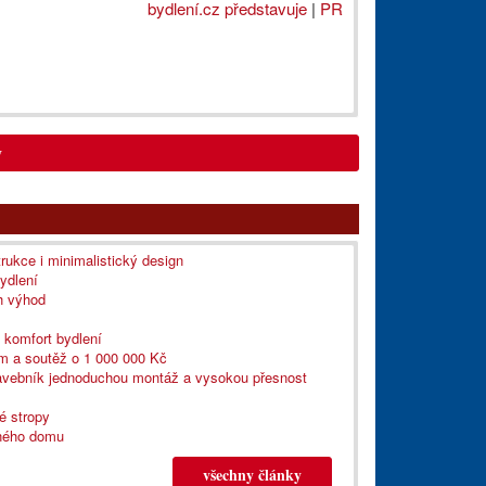
bydlení.cz představuje
|
PR
y
kce i minimalistický design
ydlení
h výhod
í komfort bydlení
rm a soutěž o 1 000 000 Kč
stavebník jednoduchou montáž a vysokou přesnost
ké stropy
nného domu
všechny články