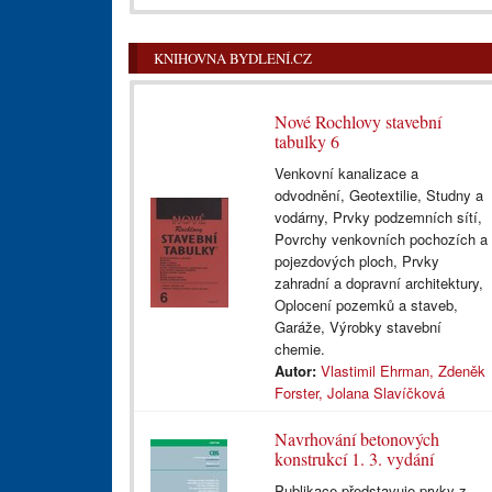
KNIHOVNA BYDLENÍ.CZ
Nové Rochlovy stavební
tabulky 6
Venkovní kanalizace a
odvodnění, Geotextilie, Studny a
vodárny, Prvky podzemních sítí,
Povrchy venkovních pochozích a
pojezdových ploch, Prvky
zahradní a dopravní architektury,
Oplocení pozemků a staveb,
Garáže, Výrobky stavební
chemie.
Autor:
Vlastimil Ehrman, Zdeněk
Forster, Jolana Slavíčková
Navrhování betonových
konstrukcí 1. 3. vydání
Publikace představuje prvky z