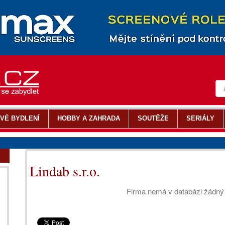
VÉ BYDLENÍ
HOBBY A ZAHRADA
SOUTĚŽE
SERIÁLY
Lindab s.r.o.
Firma nemá v databázi žádn