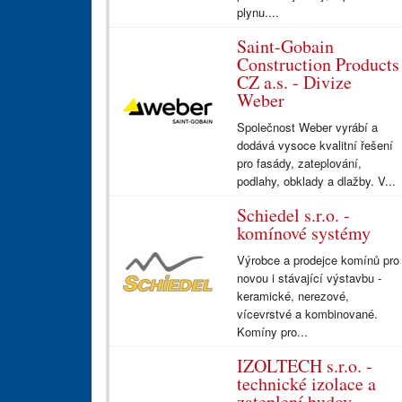
plynu....
Saint-Gobain
Construction Products
CZ a.s. - Divize
Weber
Společnost Weber vyrábí a
dodává vysoce kvalitní řešení
pro fasády, zateplování,
podlahy, obklady a dlažby. V...
Schiedel s.r.o. -
komínové systémy
Výrobce a prodejce komínů pro
novou i stávající výstavbu -
keramické, nerezové,
vícevrstvé a kombinované.
Komíny pro...
IZOLTECH s.r.o. -
technické izolace a
zateplení budov