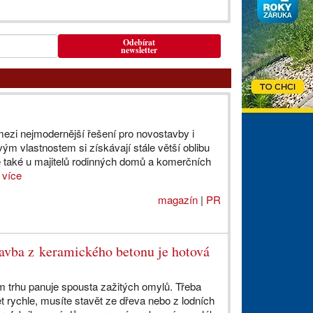
Odebírat
newsletter
mezi nejmodernější řešení pro novostavby i
ým vlastnostem si získávají stále větší oblibu
le také u majitelů rodinných domů a komerčních
.
více
magazín
|
PR
tavba z keramického betonu je hotová
trhu panuje spousta zažitých omylů. Třeba
vět rychle, musíte stavět ze dřeva nebo z lodních