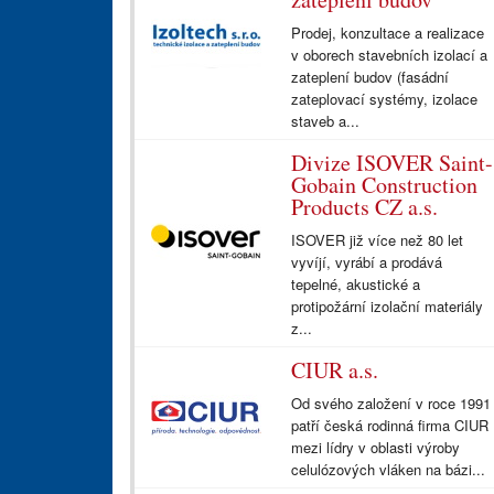
Prodej, konzultace a realizace
v oborech stavebních izolací a
zateplení budov (fasádní
zateplovací systémy, izolace
staveb a...
Divize ISOVER Saint-
Gobain Construction
Products CZ a.s.
ISOVER již více než 80 let
vyvíjí, vyrábí a prodává
tepelné, akustické a
protipožární izolační materiály
z...
CIUR a.s.
Od svého založení v roce 1991
patří česká rodinná firma CIUR
mezi lídry v oblasti výroby
celulózových vláken na bázi...