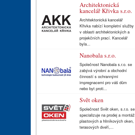
Architektonická
kancelář Křivka s.r.o.
Architektonická kancelář
Křivka nabízí kompletní služby
v oblasti architektonických a
projekčních prací. Kancelář
byla...
Nanobala s.r.o.
Společnost Nanobala s.r.o. se
zabývá výrobní a obchodní
činností s ochrannými
impregnacemi pro váš dům
nebo byt proti...
Svět oken
Společnost Svět oken, s.r.o. se
specializuje na prodej a montáž
plastových a hliníkových oken,
terasových dveří,...