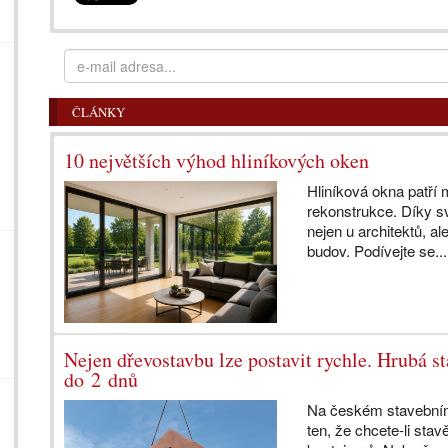
ČLÁNKY
10 největších výhod hliníkových oken
Hliníková okna patří 
rekonstrukce. Díky sv
nejen u architektů, a
budov. Podívejte se..
Nejen dřevostavbu lze postavit rychle. Hrubá s
do 2 dnů
Na českém stavebním 
ten, že chcete-li sta