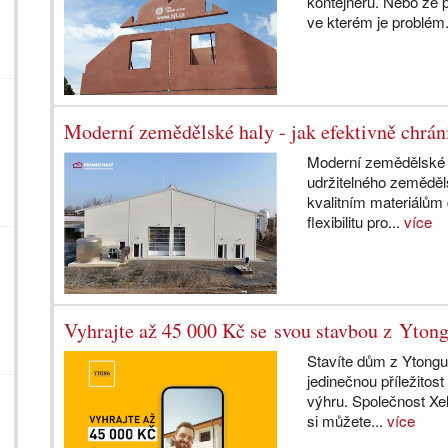
kontejnerů. Nebo že 
ve kterém je problém.
Moderní zemědělské haly - jak efektivně chrán
Moderní zemědělské h
udržitelného zeměděl
kvalitním materiálům 
flexibilitu pro...
více
Vyhrajte až 45 000 Kč se svou stavbou z Yton
Stavíte dům z Ytong
jedinečnou příležitos
výhru. Společnost Xel
si můžete...
více