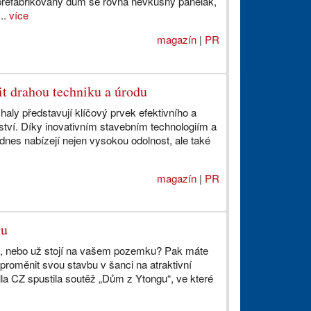
prefabrikovaný dům se rovná nevkusný panelák,
..
více
magazín
|
PR
it drahou techniku a úrodu
aly představují klíčový prvek efektivního a
ství. Díky inovativním stavebním technologiím a
dnes nabízejí nejen vysokou odolnost, ale také
magazín
|
PR
gu
u, nebo už stojí na vašem pozemku? Pak máte
t proměnit svou stavbu v šanci na atraktivní
la CZ spustila soutěž „Dům z Ytongu“, ve které