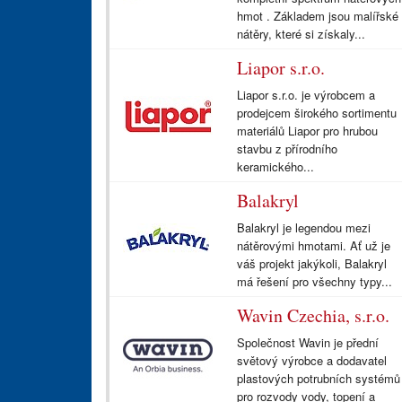
hmot . Základem jsou malířské
nátěry, které si získaly...
Liapor s.r.o.
Liapor s.r.o. je výrobcem a
prodejcem širokého sortimentu
materiálů Liapor pro hrubou
stavbu z přírodního
keramického...
Balakryl
Balakryl je legendou mezi
nátěrovými hmotami. Ať už je
váš projekt jakýkoli, Balakryl
má řešení pro všechny typy...
Wavin Czechia, s.r.o.
Společnost Wavin je přední
světový výrobce a dodavatel
plastových potrubních systémů
pro rozvody vody, topení a