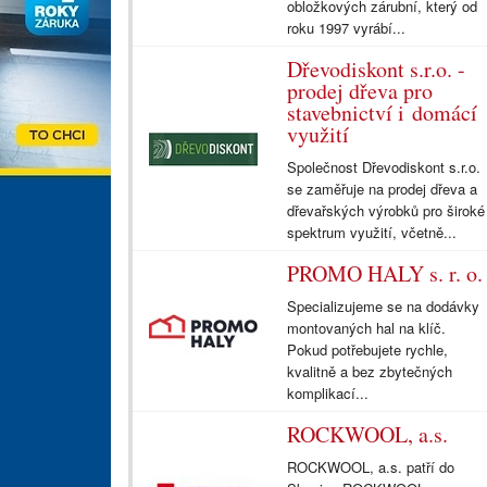
obložkových zárubní, který od
roku 1997 vyrábí...
Dřevodiskont s.r.o. -
prodej dřeva pro
stavebnictví i domácí
využití
Společnost Dřevodiskont s.r.o.
se zaměřuje na prodej dřeva a
dřevařských výrobků pro široké
spektrum využití, včetně...
PROMO HALY s. r. o.
Specializujeme se na dodávky
montovaných hal na klíč.
Pokud potřebujete rychle,
kvalitně a bez zbytečných
komplikací...
ROCKWOOL, a.s.
ROCKWOOL, a.s. patří do