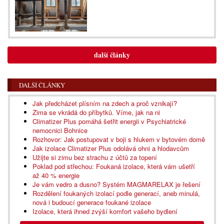
další články
DALŠÍ ČLÁNKY
Jak předcházet plísním na zdech a proč vznikají?
Zima se vkrádá do příbytků. Víme, jak na ni
Climatizer Plus pomáhá šetřit energii v Psychiatrické
nemocnici Bohnice
Rozhovor: Jak postupovat v boji s hlukem v bytovém domě
Jak izolace Climatizer Plus odolává ohni a hlodavcům
Užijte si zimu bez strachu z účtů za topení
Poklad pod střechou: Foukaná izolace, která vám ušetří
až 40 % energie
Je vám vedro a dusno? Systém MAGMARELAX je řešení
Rozdělení foukaných izolací podle generací, aneb minulá,
nová i budoucí generace foukané izolace
Izolace, která ihned zvýší komfort vašeho bydlení