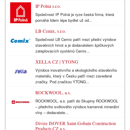
IP Polná s.r.o.
Společnost IP Polná je ryze česká firma, která
pomáhá lidem lépe bydlet už od...
LB Cemix, s.r.o.
Společnost LB Cemix patří mezi přední výrobce
stavebních hmot a je dodavatelem špičkových
zateplovacích systémů Cemix...
XELLA CZ | YTONG
Výrobce inovativního a ekologického stavebního
materiálu, který v Česku patří mezi zavedené
značky. Pod značkou YTONG...
ROCKWOOL, a.s.
ROCKWOOL, a.s. patří do Skupiny ROCKWOOL
– předního světového výrobce kamenné minerální
vlny – dodavatele...
Divize ISOVER Saint-Gobain Construction
Products CZ a.s.