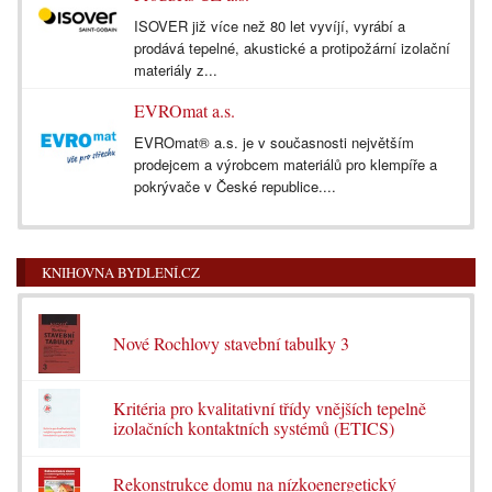
ISOVER již více než 80 let vyvíjí, vyrábí a
prodává tepelné, akustické a protipožární izolační
materiály z...
EVROmat a.s.
EVROmat® a.s. je v současnosti největším
prodejcem a výrobcem materiálů pro klempíře a
pokrývače v České republice....
KNIHOVNA BYDLENÍ.CZ
Nové Rochlovy stavební tabulky 3
Kritéria pro kvalitativní třídy vnějších tepelně
izolačních kontaktních systémů (ETICS)
Rekonstrukce domu na nízkoenergetický