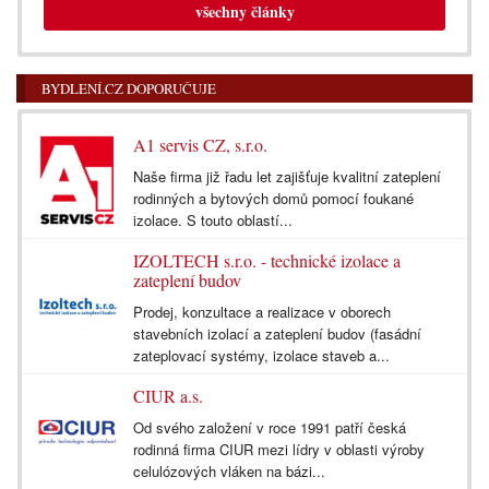
všechny články
BYDLENÍ.CZ DOPORUČUJE
A1 servis CZ, s.r.o.
Naše firma již řadu let zajišťuje kvalitní zateplení
rodinných a bytových domů pomocí foukané
izolace. S touto oblastí...
IZOLTECH s.r.o. - technické izolace a
zateplení budov
Prodej, konzultace a realizace v oborech
stavebních izolací a zateplení budov (fasádní
zateplovací systémy, izolace staveb a...
CIUR a.s.
Od svého založení v roce 1991 patří česká
rodinná firma CIUR mezi lídry v oblasti výroby
celulózových vláken na bázi...