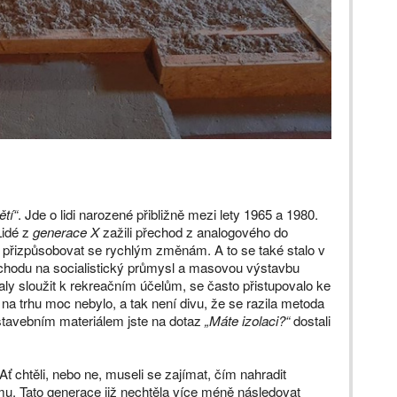
tí“
. Jde o lidi narozené přibližně mezi lety 1965 a 1980.
Lidé z
generace X
zažili přechod z analogového do
í přizpůsobovat se rychlým změnám. A to se také stalo v
echodu na socialistický průmysl a masovou výstavbu
čaly sloužit k rekreačním účelům, se často přistupovalo ke
na trhu moc nebylo, a tak není divu, že se razila metoda
stavebním materiálem jste na dotaz
„Máte izolaci?“
dostali
ť chtěli, nebo ne, museli se zajímat, čím nahradit
zimu. Tato generace již nechtěla více méně následovat