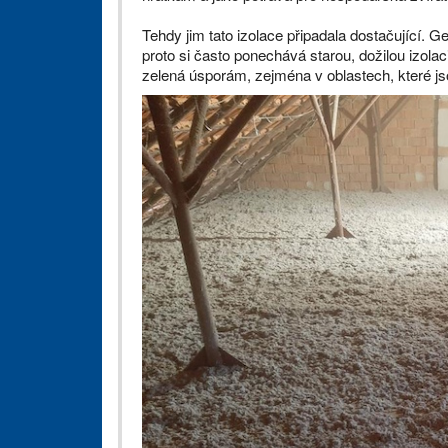
Tehdy jim tato izolace připadala dostačující. G
proto si často ponechává starou, dožilou izol
zelená úsporám, zejména v oblastech, které js