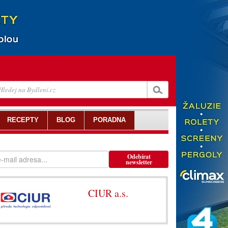
RECEPTY
BLOG
PORADNA
Odebírat
newsletter
CIUR a.s.