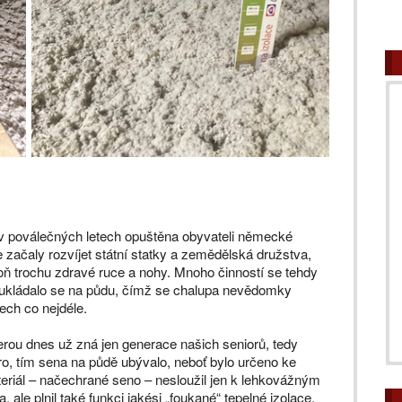
 v poválečných letech opuštěna obyvateli německé
 začaly rozvíjet státní statky a zemědělská družstva,
poň trochu zdravé ruce a nohy. Mnoho činností se tehdy
, ukládalo se na půdu, čímž se chalupa nevědomky
ech co nejdéle.
kterou dnes už zná jen generace našich seniorů, tedy
jaro, tím sena na půdě ubývalo, neboť bylo určeno ke
eriál – načechrané seno – nesloužil jen k lehkovážným
 ale plnil také funkci jakési „foukané“ tepelné izolace.