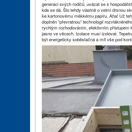
generaci svých rodičů, uvázat se s hospodářst
kde se dá. Šlo tehdy vlastně o velmi drsnou sk
ke kartonovému měkkému papíru. Aha! Už tehdy
doplněn “převratnou“ technologií rozvlákněnéh
rychlým rozhodováním, efektivním přístupem k pr
jasno ve věcech. Izolace musí izolovat. Tepelná
být energeticky soběstačná a mít vše pod kon