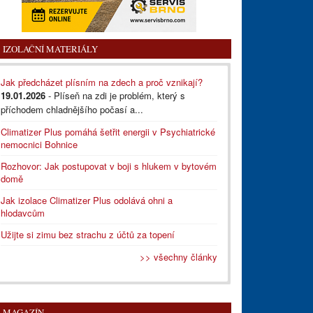
IZOLAČNÍ MATERIÁLY
Jak předcházet plísním na zdech a proč vznikají?
19.01.2026
- Plíseň na zdi je problém, který s
příchodem chladnějšího počasí a...
Climatizer Plus pomáhá šetřit energii v Psychiatrické
nemocnici Bohnice
Rozhovor: Jak postupovat v boji s hlukem v bytovém
domě
Jak izolace Climatizer Plus odolává ohni a
hlodavcům
Užijte si zimu bez strachu z účtů za topení
>> všechny články
MAGAZÍN