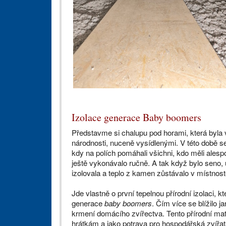
Izolace generace Baby boomers
Představme si chalupu pod horami, která byla
národnosti, nuceně vysídlenými. V této době se
kdy na polích pomáhali všichni, kdo měli ales
ještě vykonávalo ručně. A tak když bylo seno
izolovala a teplo z kamen zůstávalo v místnost
Jde vlastně o první tepelnou přírodní izolaci, 
generace
baby boomers
. Čím více se blížilo 
krmení domácího zvířectva. Tento přírodní mat
hrátkám a jako potrava pro hospodářská zvířata,