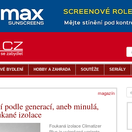
VÉ BYDLENÍ
HOBBY A ZAHRADA
SOUTĚŽE
SERIÁLY
magazín
í podle generací, aneb minulá,
ukané izolace
Foukaná izolace Climatizer
Plus je vylepšená varianta