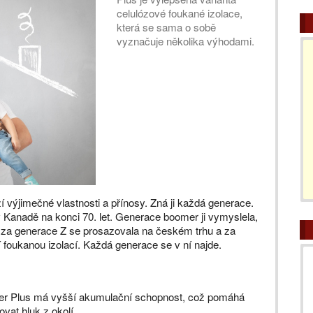
celulózové foukané izolace,
která se sama o sobě
vyznačuje několika výhodami.
í výjimečné vlastnosti a přínosy. Zná ji každá generace.
v Kanadě na konci 70. let. Generace boomer ji vymyslela,
, za generace Z se prosazovala na českém trhu a za
ní foukanou izolací. Každá generace se v ní najde.
er Plus má vyšší akumulační schopnost, což pomáhá
žovat hluk z okolí.