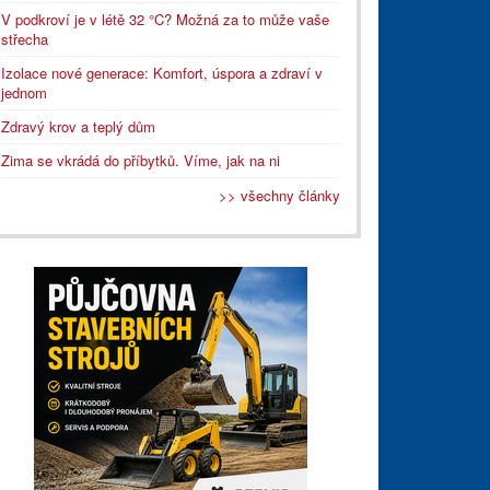
V podkroví je v létě 32 °C? Možná za to může vaše
střecha
Izolace nové generace: Komfort, úspora a zdraví v
jednom
Zdravý krov a teplý dům
Zima se vkrádá do příbytků. Víme, jak na ni
>> všechny články