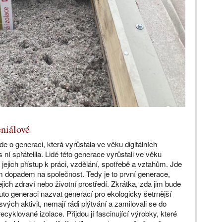
eniálové
de o generaci, která vyrůstala ve věku digitálních
 ní spřátelila. Lidé této generace vyrůstali ve věku
 jejich přístup k práci, vzdělání, spotřebě a vztahům. Jde
ím dopadem na společnost. Tedy je to první generace,
jich zdraví nebo životní prostředí. Zkrátka, zda jim bude
to generaci nazvat generací pro ekologicky šetrnější
ých aktivit, nemají rádi plýtvání a zamilovali se do
cyklované izolace. Přijdou jí fascinující výrobky, které