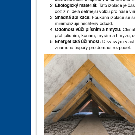
Ekologický materiál:
Tato izolace je ča
což z ní dělá šetrnější volbu pro naše vni
Snadná aplikace:
Foukaná izolace se sna
minimalizuje nechtěný odpad.
Odolnost vůči plísním a hmyzu:
Climat
proti plísním, kunám, myším a hmyzu, co
Energetická účinnost:
Díky svým vlastn
znamená úspory pro domácí rozpočet.