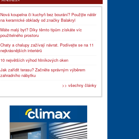
Nová koupelna či kuchyň bez bourání? Použijte nátěr
na keramické obklady od značky Balakryl
Máte malý byt? Díky těmto tipům získáte víc
použitelného prostoru
Chaty a chalupy zažívají návrat. Podívejte se na 11
nejkrásnějších interiérů
10 největších výhod hliníkových oken
Jak zařídit terasu? Začněte správným výběrem
zahradního nábytku
>> všechny články