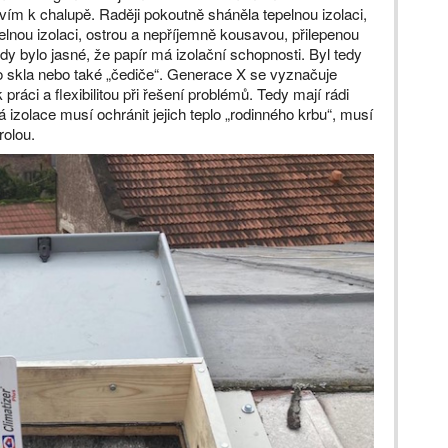
vím k chalupě. Raději pokoutně sháněla tepelnou izolaci,
elnou izolaci, ostrou a nepříjemně kousavou, přilepenou
 bylo jasné, že papír má izolační schopnosti. Byl tedy
o skla nebo také „čediče“. Generace X se vyznačuje
áci a flexibilitou při řešení problémů. Tedy mají rádi
 izolace musí ochránit jejich teplo „rodinného krbu“, musí
trolou.