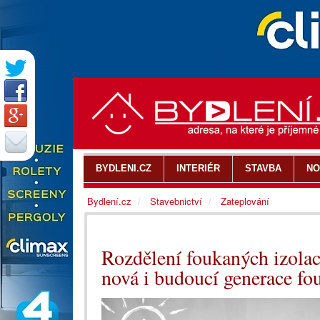
BYDLENI.CZ
INTERIÉR
STAVBA
NO
Bydlení.cz
Stavebnictví
Zateplování
Rozdělení foukaných izolac
nová i budoucí generace fo