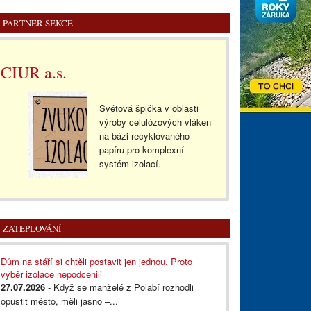
PARTNER SEKCE
CIUR a.s.
Světová špička v oblasti
výroby celulózových vláken
na bázi recyklovaného
papíru pro komplexní
systém izolací.
ZATEPLOVÁNÍ
Dům na stáří si chtěli postavit jen jednou. Proto
výběr izolace nepodcenili
27.07.2026
- Když se manželé z Polabí rozhodli
opustit město, měli jasno –...