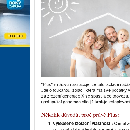
"Plus" v názvu naznačuje, že tato izolace nabíz
Jde o foukanou izolaci, která má své počátky 
za zrození generace X se spustila do provozu
nastupující generace alfa již kraluje zateplová
Několik důvodů, proč právě Plus:
Vylepšené izolační vlastnosti:
Climatiz
udržovat stabilní teplotu v interiéru a sni