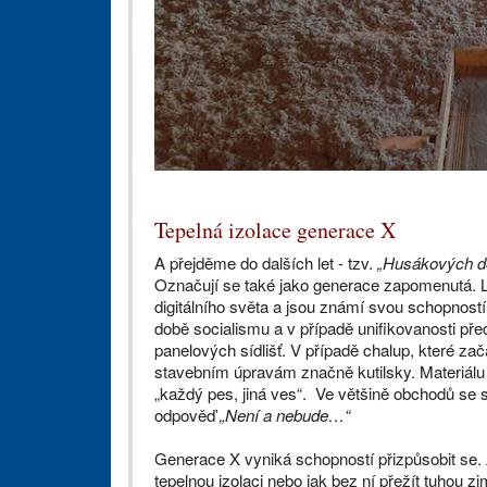
Tepelná izolace generace X
A přejděme do dalších let - tzv.
„Husákových dě
Označují se také jako generace zapomenutá. 
digitálního světa a jsou známí svou schopnost
době socialismu a v případě unifikovanosti př
panelových sídlišť. V případě chalup, které za
stavebním úpravám značně kutilsky. Materiálu 
„každý pes, jiná ves“. Ve většině obchodů se 
odpověď
„Není a nebude…“
Generace X vyniká schopností přizpůsobit se. A
tepelnou izolaci nebo jak bez ní přežít tuhou 