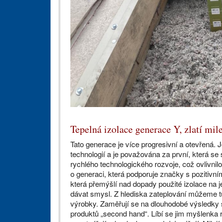
Tepelná izolace generace Y, zlatí mil
Tato generace je více progresivní a otevřená. J
technologií a je považována za první, která se s
rychlého technologického rozvoje, což ovlivnilo
o generaci, která podporuje značky s pozitivn
která přemýšlí nad dopady použité izolace na je
dávat smysl. Z hlediska zateplování můžeme tu
výrobky. Zaměřují se na dlouhodobé výsledky sv
produktů „second hand“. Líbí se jim myšlenka re