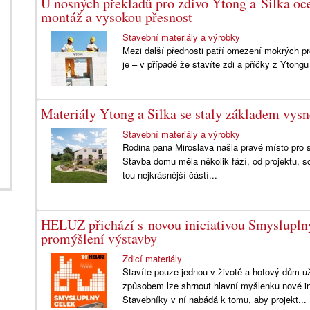
U nosných překladů pro zdivo Ytong a Silka oc
montáž a vysokou přesnost
Stavební materiály a výrobky
Mezi další přednosti patří omezení mokrých p
je – v případě že stavíte zdi a příčky z Yton
Materiály Ytong a Silka se staly základem vy
Stavební materiály a výrobky
Rodina pana Miroslava našla pravé místo pro 
Stavba domu měla několik fází, od projektu, sc
tou nejkrásnější částí...
HELUZ přichází s novou iniciativou Smyslupl
promýšlení výstavby
Zdicí materiály
Stavíte pouze jednou v životě a hotový dům u
způsobem lze shrnout hlavní myšlenku nové in
Stavebníky v ní nabádá k tomu, aby projekt...