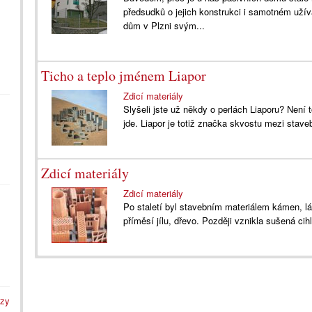
předsudků o jejich konstrukci i samotném užív
dům v Plzni svým...
Ticho a teplo jménem Liapor
Zdicí materiály
Slyšeli jste už někdy o perlách Liaporu? Není 
jde. Liapor je totiž značka skvostu mezi stave
Zdicí materiály
Zdicí materiály
Po staletí byl stavebním materiálem kámen, 
příměsí jílu, dřevo. Později vznikla sušená cihl
azy