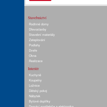
Stavebnictví
Rodinné domy
Dřevostavby
Stavební materiály
Zateplování
Podlahy
Dveře
Okna
Realizace
Interiér
Kuchyně
Koupelny
Ložnice
Dětský pokoj
Nábytek
Bytové doplňky
Domácí spotřebiče a elektronika