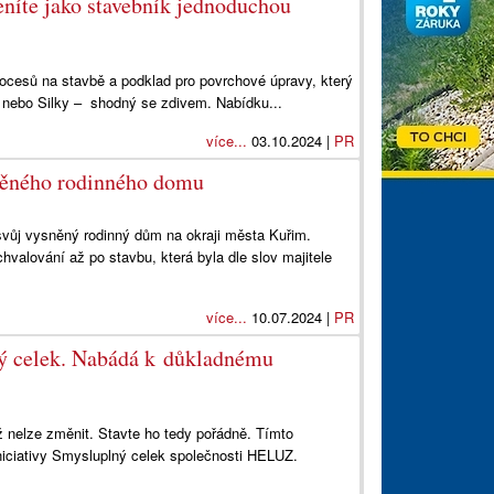
eníte jako stavebník jednoduchou
rocesů na stavbě a podklad pro povrchové úpravy, který
gu nebo Silky – shodný se zdivem. Nabídku...
více...
03.10.2024 |
PR
sněného rodinného domu
svůj vysněný rodinný dům na okraji města Kuřim.
hvalování až po stavbu, která byla dle slov majitele
více...
10.07.2024 |
PR
ný celek. Nabádá k důkladnému
ž nelze změnit. Stavte ho tedy pořádně. Tímto
iciativy Smysluplný celek společnosti HELUZ.