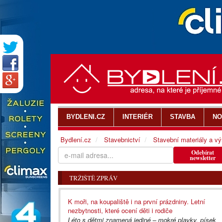
BYDLENI.CZ
INTERIÉR
STAVBA
NO
Bydlení.cz
Stavebnictví
Stavební materiály a v
Odebírat
newsletter
TRŽIŠTĚ ZPRÁV
K moři, na koupaliště i na první prázdniny. Letní
nezbytnosti, které ocení děti i rodiče
Léto s dětmi znamená jediné – mokré plavky, písek