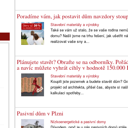
Poradíme vám, jak postavit dům navzdory stou
Stavební materiály a výrobky
Také se vám už stalo, že se vaše rodina nemůže
domu? Našli jsme na trhu řešení, jak ušetřit 
realizovat vaše sny a...
Plánujete stavět? Obraťte se na odborníky. Pořá
a navíc můžete vyhrát cihly v hodnotě 150.000 
Stavební materiály a výrobky
Koupili jste pozemek a budete stavět dům? Gr
projekt od architekta, přišel čas, abyste si na
kalkulaci spotřeby...
Pasivní dům v Plzni
Nízkoenergetické a pasivní domy
Důvodem, proč je u nás pasivních domů stále m