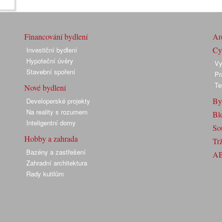
Financování bydlení
Arc
Cyk
Investiční bydlení
Hypoteční úvěry
Vy
Stavební spoření
Pr
Te
Nové bydlení
By
Developerské projekty
Na reality s rozumem
Bl
Inteligentní domy
So
Hobby a zahrada
Trž
Bazény a zastřešení
A
Zahradní architektura
Rady kutilům