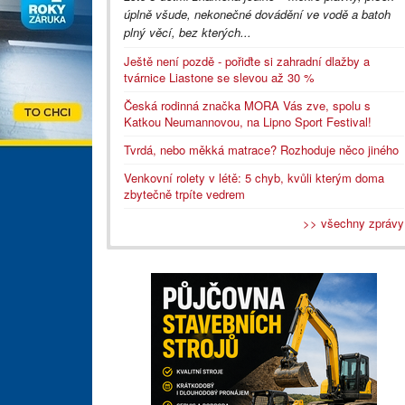
úplně všude, nekonečné dovádění ve vodě a batoh
plný věcí, bez kterých...
Ještě není pozdě - pořiďte si zahradní dlažby a
tvárnice Liastone se slevou až 30 %
Česká rodinná značka MORA Vás zve, spolu s
Katkou Neumannovou, na Lipno Sport Festival!
Tvrdá, nebo měkká matrace? Rozhoduje něco jiného
Venkovní rolety v létě: 5 chyb, kvůli kterým doma
zbytečně trpíte vedrem
>> všechny zprávy