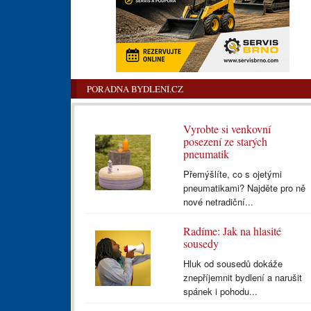
PORADNA BYDLENÍ.CZ
Vyrobte si venkovní
posezení ze starých
pneumatik
Přemýšlíte, co s ojetými
pneumatikami? Najděte pro ně
nové netradiční...
Radíme: Jak na hlasité
sousedy
Hluk od sousedů dokáže
znepříjemnit bydlení a narušit
spánek i pohodu...