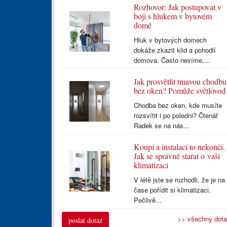
Rozhovor: Jak postupovat v
boji s hlukem v bytovém
domě
Hluk v bytových domech
dokáže zkazit klid a pohodlí
domova. Často nevíme,...
Jak prosvětlit tmavou chodbu
bez oken? Pomůže světlovod
Chodba bez oken, kde musíte
rozsvítit i po poledni? Čtenář
Radek se na nás...
Koupí a instalací to nekončí.
Jak se správně starat o vaši
klimatizaci
V létě jste se rozhodli, že je na
čase pořídit si klimatizaci.
Pečlivě...
>> všechny dot
poslat dotaz