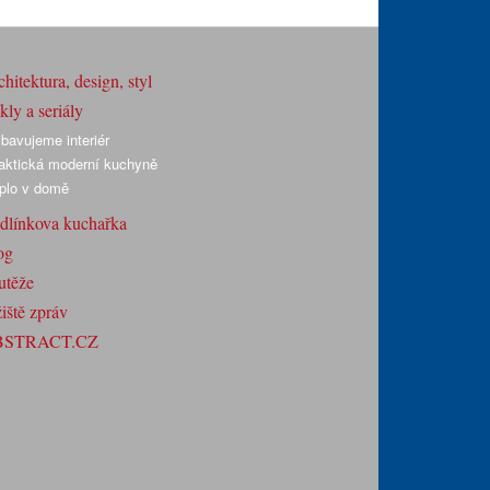
hitektura, design, styl
ly a seriály
bavujeme interiér
aktická moderní kuchyně
plo v domě
dlínkova kuchařka
og
utěže
iště zpráv
BSTRACT.CZ