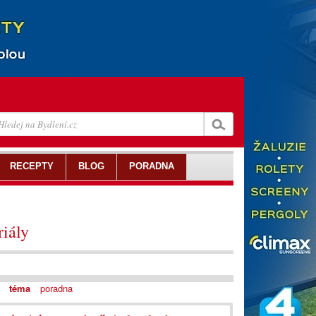
RECEPTY
BLOG
PORADNA
riály
téma
poradna