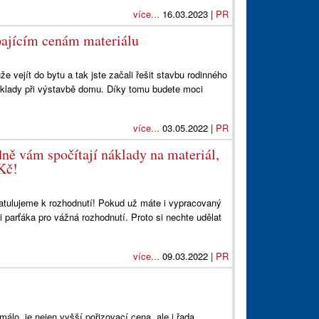
více...
16.03.2023 |
PR
pajícím cenám materiálu
 vejít do bytu a tak jste začali řešit stavbu rodinného
náklady při výstavbě domu. Díky tomu budete moci
více...
03.05.2022 |
PR
dně vám spočítají náklady na materiál,
Kč!
atulujeme k rozhodnutí! Pokud už máte i vypracovaný
šli parťáka pro vážná rozhodnutí. Proto si nechte udělat
více...
09.03.2022 |
PR
álo, je nejen vyšší pořizovací cena, ale i řada