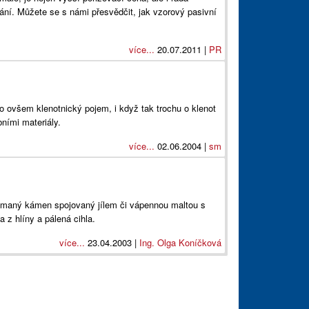
ání. Můžete se s námi přesvědčit, jak vzorový pasivní
více...
20.07.2011 |
PR
to ovšem klenotnický pojem, i když tak trochu o klenot
bními materiály.
více...
02.06.2004 |
sm
lámaný kámen spojovaný jílem či vápennou maltou s
a z hlíny a pálená cihla.
více...
23.04.2003 |
Ing. Olga Koníčková