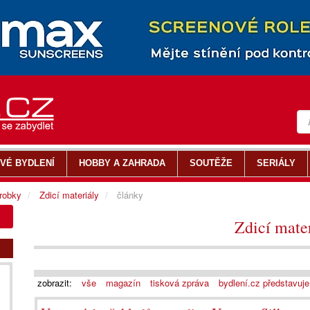
VÉ BYDLENÍ
HOBBY A ZAHRADA
SOUTĚŽE
SERIÁLY
ýrobky
Zdicí materiály
články
Zdicí mate
zobrazit:
vše
magazín
tisková zpráva
bydlení.cz představuje