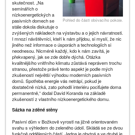
skutečnost. „Na
seminářích o
nízkoenergetických a
Pohled do části obývacího pokoje.
pasivních domech se
stále dokola diskutuje o
zvýšených nákladech na výstavbu a o jejich návratnosti.
I mnozí návštěvníci, kteří k nám přijdou, si myslí, že nic
jiného než informace o úsporách a technologiích si
neodnesou. Nicméně každý, kdo k nám zavítá, je
překvapený, jak se zde dobře dýchá. Otázka
kvalitnějšího vnitřního klimatu zůstává neprávem trochu
stranou, přestože právě tento aspekt je podle mých
zkušeností největší výhodou moderních pasivních
domů. Spotřeba energie vás netrápí, pokud je
dostatečně nízká, zato pohodlí interiéru pociťujete doma
permanentně,“ dodal David Koranda na základě
zkušeností z vlastního nízkoenergetického domu.
Sázka na zděné stěny
Pasivní dům v Božkově vyrostl na jižně orientovaném
svahu s výhledem do zeleného údolí. Skládá se ze dvou
funkčně oddělených částí. Jedna je obytná a ve druhé je