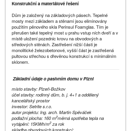
Konstrukční a materiálové řešení
Dům je založený na základových pásech. Tepelné
mosty mezi základem a stěnami jsou eliminovány
použitím pěnového skla Perinsul Foamglas. Tím je
přerušen také tepelný most u prahu vstup ních dveří a v
místě uložení pozednic krovu na obvodových a
středových stěnách. Zastřešení nižší části je
monolitické železobetonové, vyšší část je zastřešená
pultovou střechou s dřevěnou konstrukcí s minimálním
sklonem.
Základní údaje o pasivním domu v Plzni
místo stavby: Plzeň-Božkov
účel stavby: rodinný dům, b. j. 4+1 a oddělený
kancelářský prostor
investor: Setrite s.r.o.
autor projektu: Ing. arch. Martin Spěváček
2
podlažní plocha: 160 m
měrná spotřeba tepla na
2
vytápění: 15KWh/m
za rok
skladba obvodových konstrukcí: