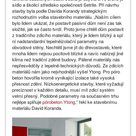
sídlo a školicí středisko společnosti Setrite. Při návrhu
stavby byla podle Davida Korandy strategickým
rozhodnutím volba stavebního materiálu. „Naším cílem
bylo lidem ukázat, že postavit pasivní dům není zas tak
složité, jak se často tvrdí. Proto jsme chtěli dům postavit
z tradičního zdicího materiálu, který je lidem blízký a spl
ní nadstandardní tepelněizolační parametry na
obvodové stěny. Nechtěli jsme jít do dřevostaveb, které
mnoha lidem nejsou pocitově blízké a navíc nabízejí jiné
klima než tradiční zděné budovy. Pálené materiály nás
nepřesvědčily z tepelně-technických důvodů. Ze zdicích
materiálů nám jako nejvhodnější vyšel Ytong. Pro póro
beton hovořila kromě vynikající izolace také vysoká
přesnost zdění. Nízkoenergetické stavby, které vyžadují
preciznost v každém detailu, musí mít zdicí systém
velmi přesný. Podobné parametry na současném trhu
nejlépe splňuje
pórobeton Ytong
,“ řekl ke stavebnímu
materiálu David Koranda.