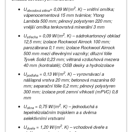
2
U
= 0,09 W/(m
. K) – vnitřní omítka;
obvodová stěna
vápenocementová 15 mm tvárnice; Ytong
Lambda 500 mm; pěnový polystyren 220 mm;
vnější omítka tenkovrstvá minerální 3 mm
2
U
= 0,09 W/(m
. K) – sádrokartonový obklad
střecha
12,5 mm; izolace Rockwool Airrock 100 mm;
parozábrana 0,1 mm; izolace Rockwool Airrock
500 mm mezi dřevěnými vazníky; difuzní fólie
Tyvek Solid 0,23 mm; větraná vzduchová mezera
40 mm (kontralatě); OSB desky a hydroizolace
2
U
= 0,13 W/(m
. K) – vyrovnávací a
podlaha
nášlapná vrstva 20 mm; betonová mazanina 60
mm; separační fólie 0,2 mm; pěnový polystyren
300 mm; izolace proti zemní vlhkosti (mPVC) 0,8
mm
2
U
= 0,75 W/(m
. K) – jednoduchá s
okna
tepelněizolačním trojsklem a s dvěma
selektivními vrstvami
2
U
= 1,20 W/(m
. K) – vchodové dveře s
dveře