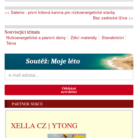
<< Salerno - první krbová kamna pro nízkoenergetické stavby
Bez zednické lžíce >>
Související témata
Nízkoenergetické a pasivní domy
Zdicí materiály
Stavebnictví
Téma
Odebírat
newsletter
PARTNER SEKCE
XELLA CZ | YTONG