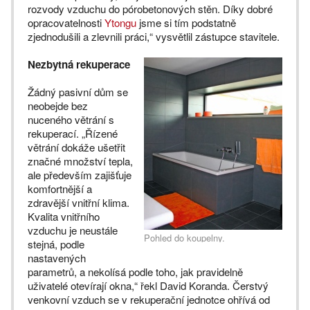
rozvody vzduchu do pórobetonových stěn. Díky dobré
opracovatelnosti
Ytongu
jsme si tím podstatně
zjednodušili a zlevnili práci,“ vysvětlil zástupce stavitele.
Nezbytná rekuperace
Žádný pasivní dům se
neobejde bez
nuceného větrání s
rekuperací. „Řízené
větrání dokáže ušetřit
značné množství tepla,
ale především zajišťuje
komfortnější a
zdravější vnitřní klima.
Kvalita vnitřního
vzduchu je neustále
Pohled do koupelny.
stejná, podle
nastavených
parametrů, a nekolísá podle toho, jak pravidelně
uživatelé otevírají okna,“ řekl David Koranda. Čerstvý
venkovní vzduch se v rekuperační jednotce ohřívá od