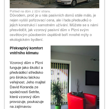
Pohled na dům z jižní strany.
Důvodem, proč je u nás pasivních domů stále málo, je
nejen vyšší pořizovací cena, ale i řada předsudků o
jejich konstrukci i samotném užívání. Můžete se s námi
přesvědčit, jak vzorový pasivní dům v Plzni svým
osvětovým působením úspěšně boří mnohé mýty o
ekologickém bydlení.
Překvapivý komfort
vnitřního klimatu
Vzorový dům v Plzni
funguje jako školicí a
předváděcí středisko
pro širokou laickou
veřejnost. Jeho majitel
David Koranda ze
společnosti Setrite,
která vzorový dům
provozuje, poukazuje
na zajímavou