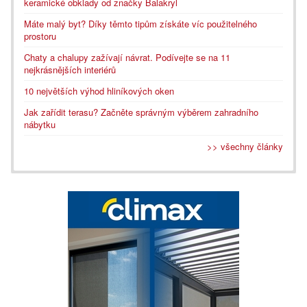
keramické obklady od značky Balakryl
Máte malý byt? Díky těmto tipům získáte víc použitelného
prostoru
Chaty a chalupy zažívají návrat. Podívejte se na 11
nejkrásnějších interiérů
10 největších výhod hliníkových oken
Jak zařídit terasu? Začněte správným výběrem zahradního
nábytku
>> všechny články