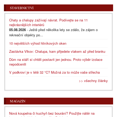
STAVEBNICTVÍ
Chaty a chalupy zažívají návrat. Podívejte se na 11
nejkrásnějších interiérů
05.08.2026
- Ještě před několika lety se zdálo, že zájem o
rekreační objekty po...
10 největších výhod hliníkových oken
Zastávka Vlkov: Chalupa, kam přijedete vlakem až před branku
Dům na stáří si chtěli postavit jen jednou. Proto výběr izolace
nepodcenili
V podkroví je v létě 32 °C? Možná za to může vaše střecha
>> všechny články
MAGAZÍN
Nová koupelna či kuchyň bez bourání? Použijte nátěr na