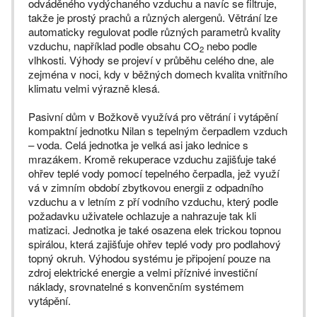
odváděného vydýchaného vzduchu a navíc se filtruje,
takže je prostý prachů a různých alergenů. Větrání lze
automaticky regulovat podle různých parametrů kvality
vzduchu, například podle obsahu CO
nebo podle
2
vlhkosti. Výhody se projeví v průběhu celého dne, ale
zejména v noci, kdy v běžných domech kvalita vnitřního
klimatu velmi výrazně klesá.
Pasivní dům v Božkově využívá pro větrání i vytápění
kompaktní jednotku Nilan s tepelným čerpadlem vzduch
– voda. Celá jednotka je velká asi jako lednice s
mrazákem. Kromě rekuperace vzduchu zajišťuje také
ohřev teplé vody pomocí tepelného čerpadla, jež využí
vá v zimním období zbytkovou energii z odpadního
vzduchu a v letním z pří vodního vzduchu, který podle
požadavku uživatele ochlazuje a nahrazuje tak kli
matizaci. Jednotka je také osazena elek trickou topnou
spirálou, která zajišťuje ohřev teplé vody pro podlahový
topný okruh. Výhodou systému je připojení pouze na
zdroj elektrické energie a velmi příznivé investiční
náklady, srovnatelné s konvenčním systémem
vytápění.