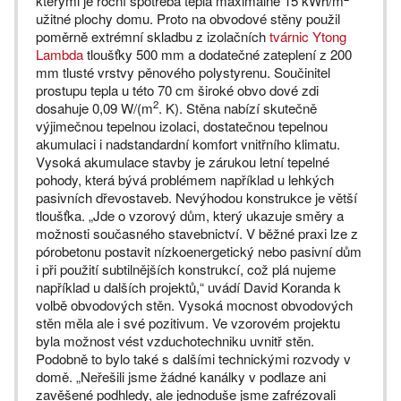
kterými je roční spotřeba tepla maximálně 15 kWh/m
užitné plochy domu. Proto na obvodové stěny použil
poměrně extrémní skladbu z izolačních
tvárnic Ytong
Lambda
tloušťky 500 mm a dodatečné zateplení z 200
mm tlusté vrstvy pěnového polystyrenu. Součinitel
prostupu tepla u této 70 cm široké obvo dové zdi
2
dosahuje 0,09 W/(m
. K). Stěna nabízí skutečně
výjimečnou tepelnou izolaci, dostatečnou tepelnou
akumulaci i nadstandardní komfort vnitřního klimatu.
Vysoká akumulace stavby je zárukou letní tepelné
pohody, která bývá problémem například u lehkých
pasivních dřevostaveb. Nevýhodou konstrukce je větší
tloušťka. „Jde o vzorový dům, který ukazuje směry a
možnosti současného stavebnictví. V běžné praxi lze z
pórobetonu postavit nízkoenergetický nebo pasivní dům
i při použití subtilnějších konstrukcí, což plá nujeme
například u dalších projektů,“ uvádí David Koranda k
volbě obvodových stěn. Vysoká mocnost obvodových
stěn měla ale i své pozitivum. Ve vzorovém projektu
byla možnost vést vzduchotechniku uvnitř stěn.
Podobně to bylo také s dalšími technickými rozvody v
domě. „Neřešili jsme žádné kanálky v podlaze ani
zavěšené podhledy, ale jednoduše jsme zafrézovali