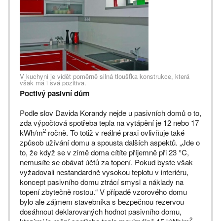
V kuchyni je vidět poměrně silná tloušťka konstrukce, která
však má i svá pozitiva.
Poctivý pasivní dům
Podle slov Davida Korandy nejde u pasivních domů o to,
zda výpočtová spotřeba tepla na vytápění je 12 nebo 17
2
kWh/m
ročně. To totiž v reálné praxi ovlivňuje také
způsob užívání domu a spousta dalších aspektů. „Jde o
to, že když se v zimě doma cítíte příjemně při 23 °C,
nemusíte se obávat účtů za topení. Pokud byste však
vyžadovali nestandardně vysokou teplotu v interiéru,
koncept pasivního domu ztrácí smysl a náklady na
topení zbytečně rostou.“ V případě vzorového domu
bylo ale zájmem stavebníka s bezpečnou rezervou
dosáhnout deklarovaných hodnot pasivního domu,
2