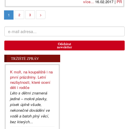
více...
16.02.2017 |
PR
1
2
3
>
Odebírat
newsletter
TRŽIŠTĚ ZPRÁV
K moři, na koupaliště i na
první prázdniny. Letní
nezbytnosti, které ocení
děti i rodiče
Léto s dětmi znamená
jediné – mokré plavky,
písek úplně všude,
nekonečné dovádění ve
vodě a batoh plný věcí,
bez kterých...