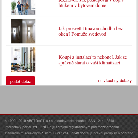
hlukem v bytovém domě
Jak prosvětlit tmavou chodbu bez
oken? Pomůže světlovod
Koupí a instalací to nekončí. Jak se
správně starat o vaši klimatizaci
>> všechny dotazy
poslat dotaz
© 1999 - 2019 ABSTRACT, s.r.o. a dodavatelé obsahu. ISSN 1214 - 5548
Internetový portál BYDLENÍ.CZ je zdrojem registrovaným pod mezinárodním
standardním seriálovým číslem ISSN 1214 - 5548 dodržuje právní předpisy o ochraně