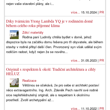
nejen vaše stavební plány, ale i...
více...
15.10.2024 |
PR
Díky tvárnicím Ytong Lambda YQ je v rodinném domě
během celého roku příjemné klima
Zdicí materiály
Rodina paní Ludmily chtěla bydlet v domě, jehož
dispozice byla na začátku domu řešena pro tři obyvatele, ale během
stavby v rodině přibyl další člen. Prvorozený syn však udělal svým
rodičům radost, když nejen že se nového...
více...
31.05.2023 |
PR
Originál s respektem k okolí: Tradiční architektura a cihly
HELUZ
Realizace
Většinou se očekává, že pro sebe si architekt postaví
něco extravagantního. Ing. Arch. Zdeněk Pech navrhl své rodině
sice nepřehlédnutelný originál, ale s respektem k okolnímu
prostředí. Zvolil archetypální až...
více...
11.10.2022 |
PR