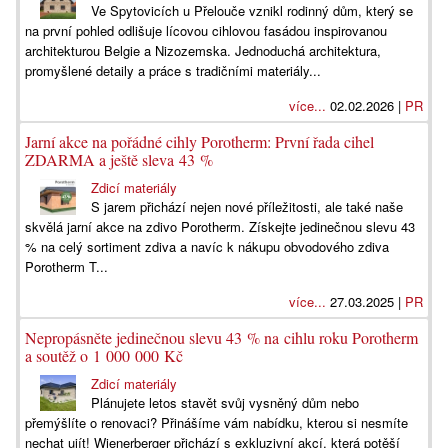
Ve Spytovicích u Přelouče vznikl rodinný dům, který se
na první pohled odlišuje lícovou cihlovou fasádou inspirovanou
architekturou Belgie a Nizozemska. Jednoduchá architektura,
promyšlené detaily a práce s tradičními materiály...
více...
02.02.2026 |
PR
Jarní akce na pořádné cihly Porotherm: První řada cihel
ZDARMA a ještě sleva 43 %
Zdicí materiály
S jarem přichází nejen nové příležitosti, ale také naše
skvělá jarní akce na zdivo Porotherm. Získejte jedinečnou slevu 43
% na celý sortiment zdiva a navíc k nákupu obvodového zdiva
Porotherm T...
více...
27.03.2025 |
PR
Nepropásněte jedinečnou slevu 43 % na cihlu roku Porotherm
a soutěž o 1 000 000 Kč
Zdicí materiály
Plánujete letos stavět svůj vysněný dům nebo
přemýšlíte o renovaci? Přinášíme vám nabídku, kterou si nesmíte
nechat ujít! Wienerberger přichází s exkluzivní akcí, která potěší