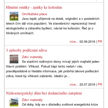
Hliněné omítky - zpátky ke kořenům
Omítkářské práce
Jsou teplé, příjemné na dotek, originální a v posledních
letech čím dál více populární. Ve stavebnictví reprezentují trend
ekologického a zdravého bydlení, návrat ke kořenům. Řeč je o
hliněných omítkách.
více...
02.09.2019 |
PR
3 způsoby podřezání zdiva
Zdicí materiály
Se staršími rodinnými domy mívají jejich majitelé jeden
hlavní problém. Vlhkost. Pokud trápí tento neduh i vás,
pravděpodobně si hledáte informace, jak probíhá takové podřezání
zdiva, které by vlhkosti zabránilo. Ideální je...
více...
23.07.2019 |
PR
Nízkoenergetický dům bez dodatečného zateplení
Zdicí materiály
Od doby, kdy se v důsledku světové energetické krize