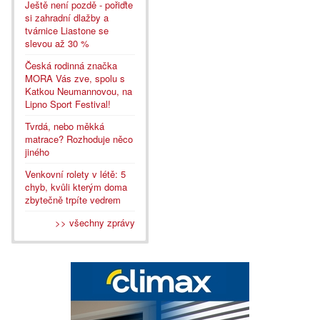
Ještě není pozdě - pořiďte
si zahradní dlažby a
tvárnice Liastone se
slevou až 30 %
Česká rodinná značka
MORA Vás zve, spolu s
Katkou Neumannovou, na
Lipno Sport Festival!
Tvrdá, nebo měkká
matrace? Rozhoduje něco
jiného
Venkovní rolety v létě: 5
chyb, kvůli kterým doma
zbytečně trpíte vedrem
>> všechny zprávy