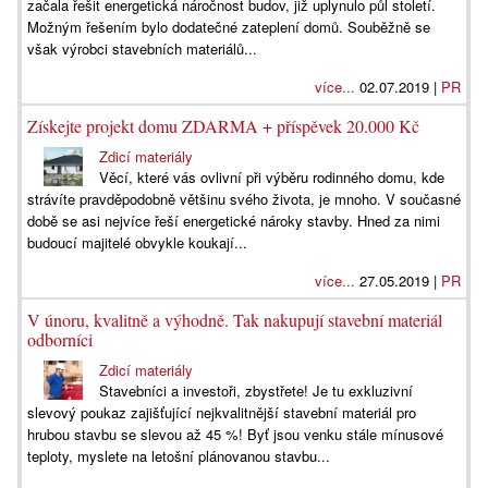
začala řešit energetická náročnost budov, již uplynulo půl století.
Možným řešením bylo dodatečné zateplení domů. Souběžně se
však výrobci stavebních materiálů...
více...
02.07.2019 |
PR
Získejte projekt domu ZDARMA + příspěvek 20.000 Kč
Zdicí materiály
Věcí, které vás ovlivní při výběru rodinného domu, kde
strávíte pravděpodobně většinu svého života, je mnoho. V současné
době se asi nejvíce řeší energetické nároky stavby. Hned za nimi
budoucí majitelé obvykle koukají...
více...
27.05.2019 |
PR
V únoru, kvalitně a výhodně. Tak nakupují stavební materiál
odborníci
Zdicí materiály
Stavebníci a investoři, zbystřete! Je tu exkluzivní
slevový poukaz zajišťující nejkvalitnější stavební materiál pro
hrubou stavbu se slevou až 45 %! Byť jsou venku stále mínusové
teploty, myslete na letošní plánovanou stavbu...