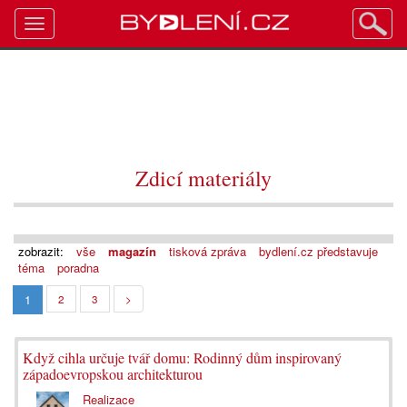
Toggle
navigation
Zdicí materiály
zobrazit:
vše
magazín
tisková zpráva
bydlení.cz představuje
téma
poradna
1
2
3
>
Když cihla určuje tvář domu: Rodinný dům inspirovaný
západoevropskou architekturou
Realizace