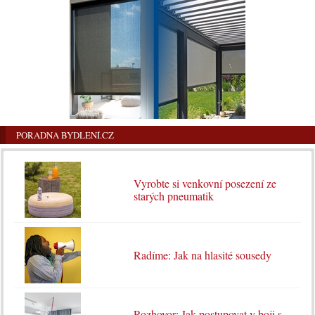
PORADNA BYDLENÍ.CZ
Vyrobte si venkovní posezení ze
starých pneumatik
Radíme: Jak na hlasité sousedy
Rozhovor: Jak postupovat v boji s